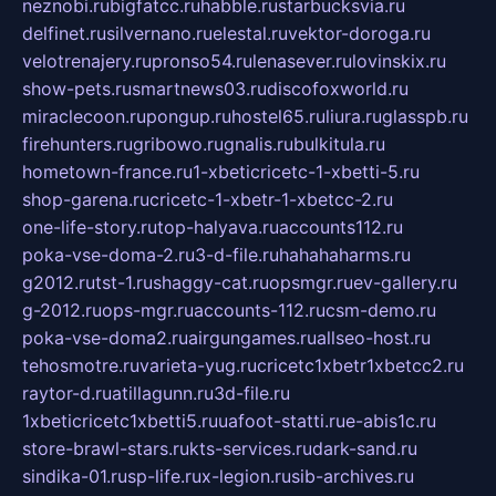
neznobi.ru
bigfatcc.ru
habble.ru
starbucksvia.ru
delfinet.ru
silvernano.ru
elestal.ru
vektor-doroga.ru
velotrenajery.ru
pronso54.ru
lenasever.ru
lovinskix.ru
show-pets.ru
smartnews03.ru
discofoxworld.ru
miraclecoon.ru
pongup.ru
hostel65.ru
liura.ru
glasspb.ru
firehunters.ru
gribowo.ru
gnalis.ru
bulkitula.ru
hometown-france.ru
1-xbeticricetc-1-xbetti-5.ru
shop-garena.ru
cricetc-1-xbetr-1-xbetcc-2.ru
one-life-story.ru
top-halyava.ru
accounts112.ru
poka-vse-doma-2.ru
3-d-file.ru
hahahaharms.ru
g2012.ru
tst-1.ru
shaggy-cat.ru
opsmgr.ru
ev-gallery.ru
g-2012.ru
ops-mgr.ru
accounts-112.ru
csm-demo.ru
poka-vse-doma2.ru
airgungames.ru
allseo-host.ru
tehosmotre.ru
varieta-yug.ru
cricetc1xbetr1xbetcc2.ru
raytor-d.ru
atillagunn.ru
3d-file.ru
1xbeticricetc1xbetti5.ru
uafoot-statti.ru
e-abis1c.ru
store-brawl-stars.ru
kts-services.ru
dark-sand.ru
sindika-01.ru
sp-life.ru
x-legion.ru
sib-archives.ru