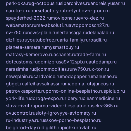
perk-oka.ru
g-octopus.ru
sibarchives.ru
andreislyusar.ru
naruto-x.ru
pursefactory.ru
tor-lyubov-i-grom.ru
spayderhed-2022.ru
movieone.ru
evro-dez.ru
webamator.ru
ma-absolut1.ru
avtopomosch27.ru
nv-750.ru
news-plain.ru
nertansaga.ru
delanalad.ru
dizfiles.ru
youtubefree.ru
aria-family.ru
roadli.ru
planeta-samara.ru
mysmartbuy.ru
matrasy-kemerovo.ru
ashanet.ru
trade-farm.ru
dotcustoms.ru
domizbrusa9x12spb.ru
autodamp.ru
narasimha.ru
djcommodities.ru
nv750.ru
x-ton.ru
newsplain.ru
cardvoice.ru
modopaper.ru
manunae.ru
gbget.ru
alfeihavsalnassr.ru
madoma.ru
tajuncos.ru
petrovkasports.ru
porno-online-besplatno.ru
splclub.ru
york-life.ru
doroga-expo.ru
ribery.ru
cleanmedicine.ru
slovar-ivrit.ru
porno-video-besplatno.ru
seks-365.ru
ovucontrol.ru
sloty-igrovyye-avtomaty.ru
ru-industriya.ru
russkoe-porno-besplatno.ru
belgorod-day.ru
digilith.ru
pichkurovlab.ru