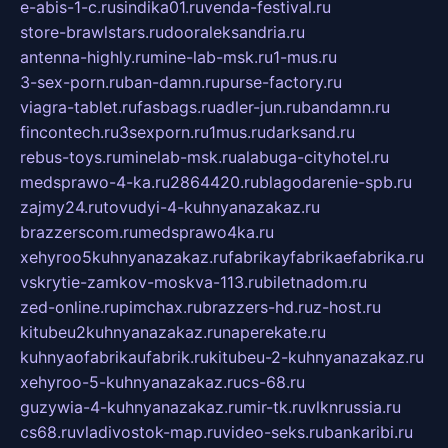
e-abis-1-c.ru
sindika01.ru
venda-festival.ru
store-brawlstars.ru
dooraleksandria.ru
antenna-highly.ru
mine-lab-msk.ru
1-mus.ru
3-sex-porn.ru
ban-damn.ru
purse-factory.ru
viagra-tablet.ru
fasbags.ru
adler-jun.ru
bandamn.ru
fincontech.ru
3sexporn.ru
1mus.ru
darksand.ru
rebus-toys.ru
minelab-msk.ru
alabuga-cityhotel.ru
medsprawo-4-ka.ru
2864420.ru
blagodarenie-spb.ru
zajmy24.ru
tovudyi-4-kuhnyanazakaz.ru
brazzerscom.ru
medsprawo4ka.ru
xehyroo5kuhnyanazakaz.ru
fabrikayfabrikaefabrika.ru
vskrytie-zamkov-moskva-113.ru
biletnadom.ru
zed-online.ru
pimchax.ru
brazzers-hd.ru
z-host.ru
kitubeu2kuhnyanazakaz.ru
naperekate.ru
kuhnyaofabrikaufabrik.ru
kitubeu-2-kuhnyanazakaz.ru
xehyroo-5-kuhnyanazakaz.ru
cs-68.ru
guzywia-4-kuhnyanazakaz.ru
mir-tk.ru
vlknrussia.ru
cs68.ru
vladivostok-map.ru
video-seks.ru
bankaribi.ru