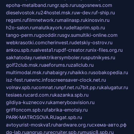
epoha-metalband.ru
ngr.spb.ru
rusgosnews.com
dieselvostok.ru
24hostel.msk.ru
w-dev.ru
f-ship.ru
regsmi.ru
filmnetwork.ru
malinasp.ru
kinosvin.ru
h2o-salon.ru
malutkayork.ru
deltaprim.spb.ru
tango-perm.ru
gooddir.ru
sgv.su
multiki-online.com
webkrasotki.com
cherinvest.ru
detskiy-ostrov.ru
ankou.spb.ru
alvesta1.ru
pdf-creator.ru
nix-files.org.ru
sakhatoday.ru
elektrikersymboler.ru
sputnikyes.ru
golf2club.msk.ru
aeforums.ru
zallclub.ru
multimodal.msk.ru
habaigry.ru
haikko.ru
sobakopedia.ru
isz-fest.ru
ewnc.info
screensaver-clock.net.ru
volnav.spb.ru
comnat.ru
npf.net.ru
7bit.pp.ru
kalugatur.ru
tesiaes.ru
card.com.ru
kazanka.spb.ru
gildiya-kuznecov.ru
kameryboavision.ru
griffoncom.spb.ru
fabrika-emotsiy.ru
PARK-MATROSOVA.RU
agat.spb.ru
avtoyurist-moskva1.ru
hardware.org.ru
схема-авто.рф
dg-lab.ru
angrup.ru
recruiter.spb.ru
music8.spb.ru