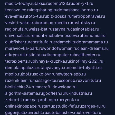
medic-today.ru
taksu.ru
comp123.ru
don-ykt.ru
teensvoice.ru
imgsharing.ru
domashnee-porno.ru
eva-elfie.ru
foto-tur.ru
biz-doska.ru
metropoltravel.ru
veslo-i-yakor.ru
borodino-media.ru
rostotsky.ru
regionufa.ru
weiss-bet.ru
zaryna.ru
casinotablet.ru
universalia.ru
remont-mebeli-moscow.ru
termomur.ru
clubfisher.ru
remstirufa.ru
erdamchi.ru
doramamama.ru
muraviovka-park.ru
worldofwoman.ru
clean-dreams.ru
arkrym.ru
kristinita.ru
dircomputer.ru
healthenter.ru
textexperts.ru
pivnaya-kruzhka.ru
kinofilmy-2021.ru
demolalapaluza.ru
tanyavanya.ru
remstir-tolyatti.ru
msdip.ru
jdol.ru
sokolovr.ru
newtech-spb.ru
rezemkleim.ru
massage-tai.ru
seonub.ru
zvonitut.ru
biolisichka24.ru
mncraft-download.ru
algoritm-sistema.ru
godflesh.ru
ru-industria.ru
zebra-tlt.ru
okna-proficom.ru
erynok.ru
onlinekinospace.ru
startupstudio-fefu.ru
zarges-ru.ru
gegenjustizunrecht.ru
autobalashov.ru
utrovortu.ru