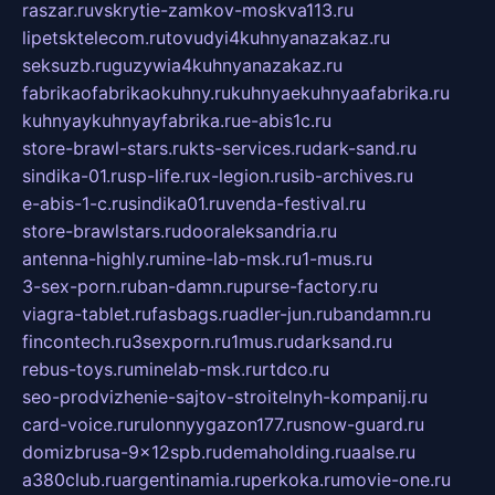
raszar.ru
vskrytie-zamkov-moskva113.ru
lipetsktelecom.ru
tovudyi4kuhnyanazakaz.ru
seksuzb.ru
guzywia4kuhnyanazakaz.ru
fabrikaofabrikaokuhny.ru
kuhnyaekuhnyaafabrika.ru
kuhnyaykuhnyayfabrika.ru
e-abis1c.ru
store-brawl-stars.ru
kts-services.ru
dark-sand.ru
sindika-01.ru
sp-life.ru
x-legion.ru
sib-archives.ru
e-abis-1-c.ru
sindika01.ru
venda-festival.ru
store-brawlstars.ru
dooraleksandria.ru
antenna-highly.ru
mine-lab-msk.ru
1-mus.ru
3-sex-porn.ru
ban-damn.ru
purse-factory.ru
viagra-tablet.ru
fasbags.ru
adler-jun.ru
bandamn.ru
fincontech.ru
3sexporn.ru
1mus.ru
darksand.ru
rebus-toys.ru
minelab-msk.ru
rtdco.ru
seo-prodvizhenie-sajtov-stroitelnyh-kompanij.ru
card-voice.ru
rulonnyygazon177.ru
snow-guard.ru
domizbrusa-9x12spb.ru
demaholding.ru
aalse.ru
a380club.ru
argentinamia.ru
perkoka.ru
movie-one.ru