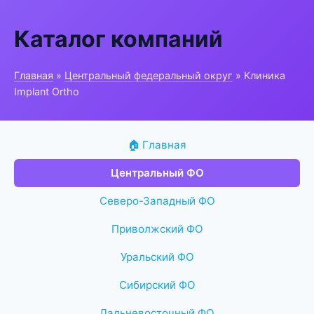
Каталог компаний
Главная
»
Центральный федеральный округ
» Клиника
Implant Ortho
🏠 Главная
Центральный ФО
Северо-Западный ФО
Приволжский ФО
Уральский ФО
Сибирский ФО
Дальневосточный ФО