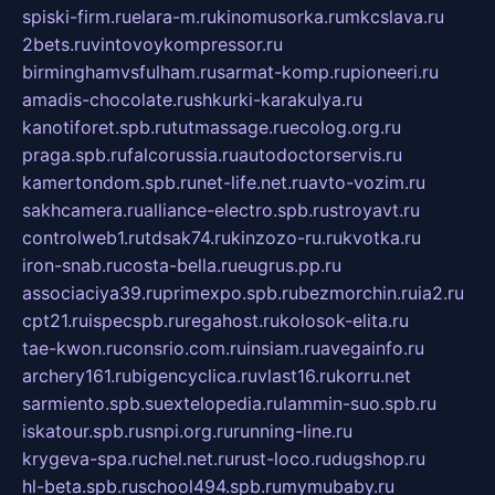
spiski-firm.ru
elara-m.ru
kinomusorka.ru
mkcslava.ru
2bets.ru
vintovoykompressor.ru
birminghamvsfulham.ru
sarmat-komp.ru
pioneeri.ru
amadis-chocolate.ru
shkurki-karakulya.ru
kanotiforet.spb.ru
tutmassage.ru
ecolog.org.ru
praga.spb.ru
falcorussia.ru
autodoctorservis.ru
kamertondom.spb.ru
net-life.net.ru
avto-vozim.ru
sakhcamera.ru
alliance-electro.spb.ru
stroyavt.ru
controlweb1.ru
tdsak74.ru
kinzozo-ru.ru
kvotka.ru
iron-snab.ru
costa-bella.ru
eugrus.pp.ru
associaciya39.ru
primexpo.spb.ru
bezmorchin.ru
ia2.ru
cpt21.ru
ispecspb.ru
regahost.ru
kolosok-elita.ru
tae-kwon.ru
consrio.com.ru
insiam.ru
avegainfo.ru
archery161.ru
bigencyclica.ru
vlast16.ru
korru.net
sarmiento.spb.su
extelopedia.ru
lammin-suo.spb.ru
iskatour.spb.ru
snpi.org.ru
running-line.ru
krygeva-spa.ru
chel.net.ru
rust-loco.ru
dugshop.ru
hl-beta.spb.ru
school494.spb.ru
mymubaby.ru