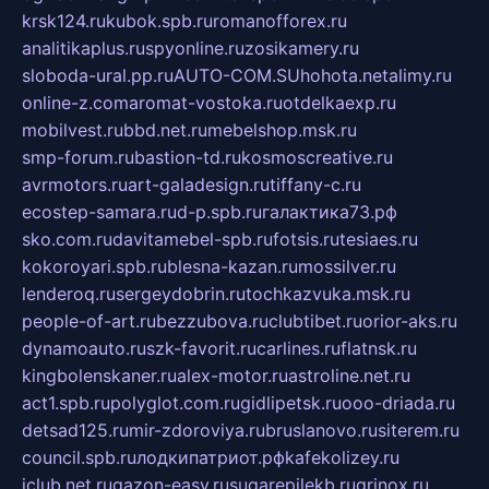
krsk124.ru
kubok.spb.ru
romanofforex.ru
analitikaplus.ru
spyonline.ru
zosikamery.ru
sloboda-ural.pp.ru
AUTO-COM.SU
hohota.net
alimy.ru
online-z.com
aromat-vostoka.ru
otdelkaexp.ru
mobilvest.ru
bbd.net.ru
mebelshop.msk.ru
smp-forum.ru
bastion-td.ru
kosmoscreative.ru
avrmotors.ru
art-galadesign.ru
tiffany-c.ru
ecostep-samara.ru
d-p.spb.ru
галактика73.рф
sko.com.ru
davitamebel-spb.ru
fotsis.ru
tesiaes.ru
kokoroyari.spb.ru
blesna-kazan.ru
mossilver.ru
lenderoq.ru
sergeydobrin.ru
tochkazvuka.msk.ru
people-of-art.ru
bezzubova.ru
clubtibet.ru
orior-aks.ru
dynamoauto.ru
szk-favorit.ru
carlines.ru
flatnsk.ru
kingbolenskaner.ru
alex-motor.ru
astroline.net.ru
act1.spb.ru
polyglot.com.ru
gidlipetsk.ru
ooo-driada.ru
detsad125.ru
mir-zdoroviya.ru
bruslanovo.ru
siterem.ru
council.spb.ru
лодкипатриот.рф
kafekolizey.ru
iclub.net.ru
gazon-easy.ru
sugarepilekb.ru
grinox.ru