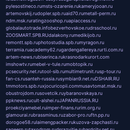
pylesostineco.ru
msts-ozarenie.ru
kameryjooan.ru
artemovskij.ru
dopler.spb.ru
aid70.ru
metall-perm.ru
ndm.msk.ru
ratingzooshop.ru
apiaccess.ru
globalautotrade.info
bezverhovskoe.ru
drsschool.ru
ZOOSMART.SPB.RU
dalakony.ru
medikijob.ru
remontt.spb.ru
photostudia.spb.ru
myragon.ru
terramia.ru
academy62.ru
gardengallereya.ru
rti.com.ru
artem-news.ru
biserinca.ru
krasnodarkurort.com
imshowtv.ru
mebel-v-tule.ru
mobtopik.ru
pcsecurity.net.ru
tool-sib.ru
multimetrunit.ru
sp-tour.ru
fan-cs.ru
santeh-russia.ru
symbian9.net.ru
DSHAIR.RU
tmmotors.spb.ru
xjocuricopii.com
musavtomat.msk.ru
obustrojdom.ru
sovetcik.ru
ybaranovskaya.ru
ppknews.ru
cult-alshei.ru
JAPANRUSSIA.RU
proekciyamebel.ru
imper-finans.ru
rim.org.ru
glamourai.ru
brassminus.ru
zabor-pro.ru
ftn.pp.ru
dorogoe58.ru
laimengpacker.ru
kuzova-zapchasti.ru
sageerp.ru
taxodrom.ru
dsrazvitie.ru
hardcity.net.ru