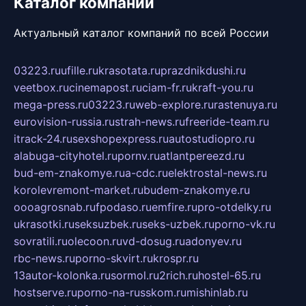
Каталог компаний
Актуальный каталог компаний по всей России
03223.ru
ufille.ru
krasotata.ru
prazdnikdushi.ru
veetbox.ru
cinemapost.ru
ciam-fr.ru
kraft-you.ru
mega-press.ru
03223.ru
web-explore.ru
rastenuya.ru
eurovision-russia.ru
strah-news.ru
freeride-team.ru
itrack-24.ru
sexshopexpress.ru
autostudiopro.ru
alabuga-cityhotel.ru
pornv.ru
atlantpereezd.ru
bud-em-znakomye.ru
a-cdc.ru
elektrostal-news.ru
korolevremont-market.ru
budem-znakomye.ru
oooagrosnab.ru
fpodaso.ru
emfire.ru
pro-otdelky.ru
ukrasotki.ru
seksuzbek.ru
seks-uzbek.ru
porno-vk.ru
sovratili.ru
olecoon.ru
vd-dosug.ru
adonyev.ru
rbc-news.ru
porno-skvirt.ru
krospr.ru
13autor-kolonka.ru
sormol.ru
2rich.ru
hostel-65.ru
hostserve.ru
porno-na-russkom.ru
mishinlab.ru