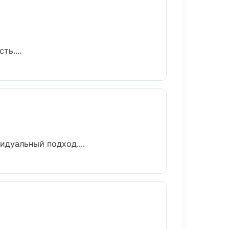
ь....
идуальный подход....