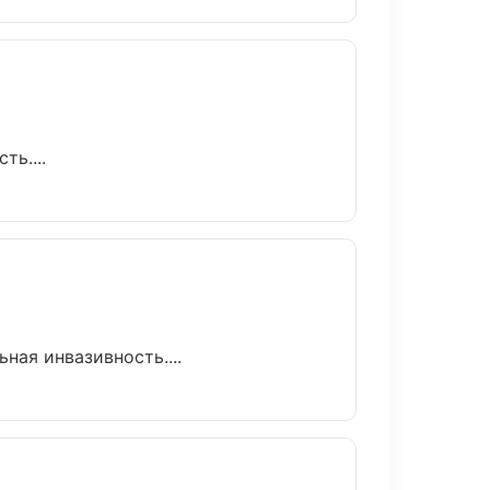
ь....
ая инвазивность....