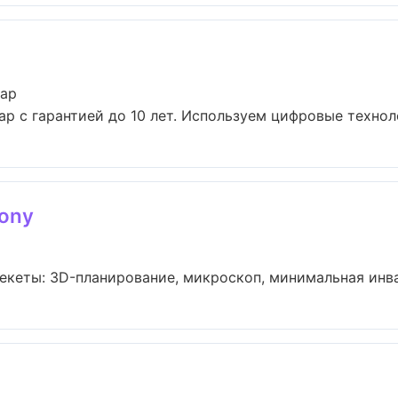
дар
р с гарантией до 10 лет. Используем цифровые техноло
ony
екеты: 3D-планирование, микроскоп, минимальная инваз