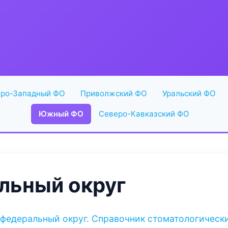
ро-Западный ФО
Приволжский ФО
Уральский ФО
Южный ФО
Северо-Кавказский ФО
ьный округ
федеральный округ. Справочник стоматологически