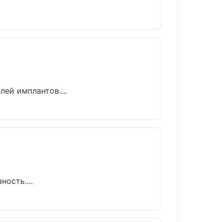
ей имплантов....
ость....