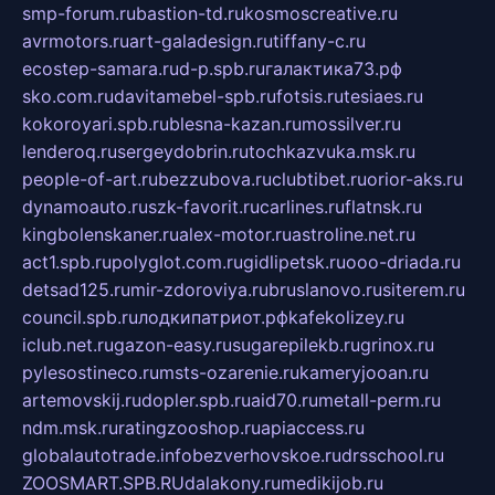
smp-forum.ru
bastion-td.ru
kosmoscreative.ru
avrmotors.ru
art-galadesign.ru
tiffany-c.ru
ecostep-samara.ru
d-p.spb.ru
галактика73.рф
sko.com.ru
davitamebel-spb.ru
fotsis.ru
tesiaes.ru
kokoroyari.spb.ru
blesna-kazan.ru
mossilver.ru
lenderoq.ru
sergeydobrin.ru
tochkazvuka.msk.ru
people-of-art.ru
bezzubova.ru
clubtibet.ru
orior-aks.ru
dynamoauto.ru
szk-favorit.ru
carlines.ru
flatnsk.ru
kingbolenskaner.ru
alex-motor.ru
astroline.net.ru
act1.spb.ru
polyglot.com.ru
gidlipetsk.ru
ooo-driada.ru
detsad125.ru
mir-zdoroviya.ru
bruslanovo.ru
siterem.ru
council.spb.ru
лодкипатриот.рф
kafekolizey.ru
iclub.net.ru
gazon-easy.ru
sugarepilekb.ru
grinox.ru
pylesostineco.ru
msts-ozarenie.ru
kameryjooan.ru
artemovskij.ru
dopler.spb.ru
aid70.ru
metall-perm.ru
ndm.msk.ru
ratingzooshop.ru
apiaccess.ru
globalautotrade.info
bezverhovskoe.ru
drsschool.ru
ZOOSMART.SPB.RU
dalakony.ru
medikijob.ru