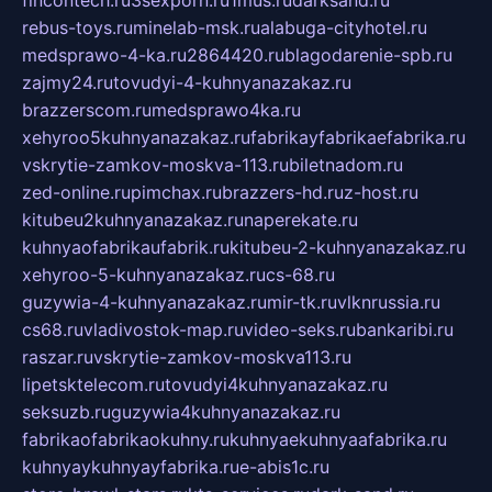
rebus-toys.ru
minelab-msk.ru
alabuga-cityhotel.ru
medsprawo-4-ka.ru
2864420.ru
blagodarenie-spb.ru
zajmy24.ru
tovudyi-4-kuhnyanazakaz.ru
brazzerscom.ru
medsprawo4ka.ru
xehyroo5kuhnyanazakaz.ru
fabrikayfabrikaefabrika.ru
vskrytie-zamkov-moskva-113.ru
biletnadom.ru
zed-online.ru
pimchax.ru
brazzers-hd.ru
z-host.ru
kitubeu2kuhnyanazakaz.ru
naperekate.ru
kuhnyaofabrikaufabrik.ru
kitubeu-2-kuhnyanazakaz.ru
xehyroo-5-kuhnyanazakaz.ru
cs-68.ru
guzywia-4-kuhnyanazakaz.ru
mir-tk.ru
vlknrussia.ru
cs68.ru
vladivostok-map.ru
video-seks.ru
bankaribi.ru
raszar.ru
vskrytie-zamkov-moskva113.ru
lipetsktelecom.ru
tovudyi4kuhnyanazakaz.ru
seksuzb.ru
guzywia4kuhnyanazakaz.ru
fabrikaofabrikaokuhny.ru
kuhnyaekuhnyaafabrika.ru
kuhnyaykuhnyayfabrika.ru
e-abis1c.ru