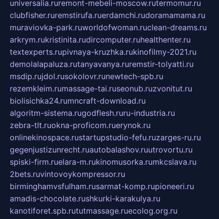
universalia.ru
remont-mebeli-moscow.ru
termomur.ru
clubfisher.ru
remstirufa.ru
erdamchi.ru
doramamama.ru
muraviovka-park.ru
worldofwoman.ru
clean-dreams.ru
arkrym.ru
kristinita.ru
dircomputer.ru
healthenter.ru
textexperts.ru
pivnaya-kruzhka.ru
kinofilmy-2021.ru
demolalapaluza.ru
tanyavanya.ru
remstir-tolyatti.ru
msdip.ru
jdol.ru
sokolovr.ru
newtech-spb.ru
rezemkleim.ru
massage-tai.ru
seonub.ru
zvonitut.ru
biolisichka24.ru
mncraft-download.ru
algoritm-sistema.ru
godflesh.ru
ru-industria.ru
zebra-tlt.ru
okna-proficom.ru
erynok.ru
onlinekinospace.ru
startupstudio-fefu.ru
zarges-ru.ru
gegenjustizunrecht.ru
autobalashov.ru
utrovortu.ru
spiski-firm.ru
elara-m.ru
kinomusorka.ru
mkcslava.ru
2bets.ru
vintovoykompressor.ru
birminghamvsfulham.ru
sarmat-komp.ru
pioneeri.ru
amadis-chocolate.ru
shkurki-karakulya.ru
kanotiforet.spb.ru
tutmassage.ru
ecolog.org.ru