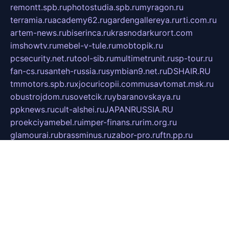
remontt.spb.ru
photostudia.spb.ru
myragon.ru
terramia.ru
academy62.ru
gardengallereya.ru
rti.com.ru
artem-news.ru
biserinca.ru
krasnodarkurort.com
imshowtv.ru
mebel-v-tule.ru
mobtopik.ru
pcsecurity.net.ru
tool-sib.ru
multimetrunit.ru
sp-tour.ru
fan-cs.ru
santeh-russia.ru
symbian9.net.ru
DSHAIR.RU
tmmotors.spb.ru
xjocuricopii.com
musavtomat.msk.ru
obustrojdom.ru
sovetcik.ru
ybaranovskaya.ru
ppknews.ru
cult-alshei.ru
JAPANRUSSIA.RU
proekciyamebel.ru
imper-finans.ru
rim.org.ru
glamourai.ru
brassminus.ru
zabor-pro.ru
ftn.pp.ru
dorogoe58.ru
laimengpacker.ru
kuzova-zapchasti.ru
sageerp.ru
taxodrom.ru
dsrazvitie.ru
hardcity.net.ru
ratinghomegames.ru
topservice25.ru
gubernyan.ru
gtglasslined.ru
ii4.ru
tssport.spb.ru
andorra24.com
blackwallstreet.ru
oboimos.ru
optim-doors.com.ru
ikuch.ru
nycr.org.ru
npa21.ru
vremya-ch.spb.ru
desert000.ru
ivtorgi.ru
ifiori.ru
catalog-statei.ru