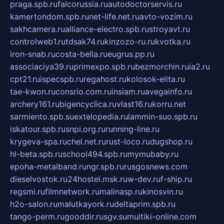
praga.spb.ru
falcorussia.ru
autodoctorservis.ru
kamertondom.spb.ru
net-life.net.ru
avto-vozim.ru
sakhcamera.ru
alliance-electro.spb.ru
stroyavt.ru
controlweb1.ru
tdsak74.ru
kinzozo-ru.ru
kvotka.ru
iron-snab.ru
costa-bella.ru
eugrus.pp.ru
associaciya39.ru
primexpo.spb.ru
bezmorchin.ru
ia2.ru
cpt21.ru
ispecspb.ru
regahost.ru
kolosok-elita.ru
tae-kwon.ru
consrio.com.ru
insiam.ru
avegainfo.ru
archery161.ru
bigencyclica.ru
vlast16.ru
korru.net
sarmiento.spb.su
extelopedia.ru
lammin-suo.spb.ru
iskatour.spb.ru
snpi.org.ru
running-line.ru
krygeva-spa.ru
chel.net.ru
rust-loco.ru
dugshop.ru
hl-beta.spb.ru
school494.spb.ru
mymubaby.ru
epoha-metalband.ru
ngr.spb.ru
rusgosnews.com
dieselvostok.ru
24hostel.msk.ru
w-dev.ru
f-ship.ru
regsmi.ru
filmnetwork.ru
malinasp.ru
kinosvin.ru
h2o-salon.ru
malutkayork.ru
deltaprim.spb.ru
tango-perm.ru
gooddir.ru
sgv.su
multiki-online.com