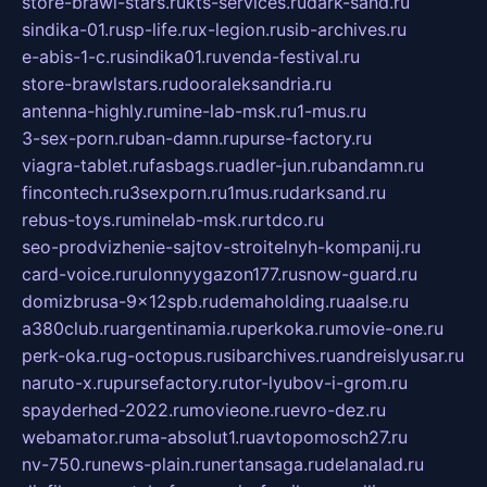
store-brawl-stars.ru
kts-services.ru
dark-sand.ru
sindika-01.ru
sp-life.ru
x-legion.ru
sib-archives.ru
e-abis-1-c.ru
sindika01.ru
venda-festival.ru
store-brawlstars.ru
dooraleksandria.ru
antenna-highly.ru
mine-lab-msk.ru
1-mus.ru
3-sex-porn.ru
ban-damn.ru
purse-factory.ru
viagra-tablet.ru
fasbags.ru
adler-jun.ru
bandamn.ru
fincontech.ru
3sexporn.ru
1mus.ru
darksand.ru
rebus-toys.ru
minelab-msk.ru
rtdco.ru
seo-prodvizhenie-sajtov-stroitelnyh-kompanij.ru
card-voice.ru
rulonnyygazon177.ru
snow-guard.ru
domizbrusa-9x12spb.ru
demaholding.ru
aalse.ru
a380club.ru
argentinamia.ru
perkoka.ru
movie-one.ru
perk-oka.ru
g-octopus.ru
sibarchives.ru
andreislyusar.ru
naruto-x.ru
pursefactory.ru
tor-lyubov-i-grom.ru
spayderhed-2022.ru
movieone.ru
evro-dez.ru
webamator.ru
ma-absolut1.ru
avtopomosch27.ru
nv-750.ru
news-plain.ru
nertansaga.ru
delanalad.ru