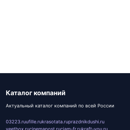
Каталог компаний
Актуальный каталог компаний по всей России
03223.ru
ufille.ru
krasotata.ru
prazdnikdushi.ru
veetbox.ru
cinemapost.ru
ciam-fr.ru
kraft-you.ru