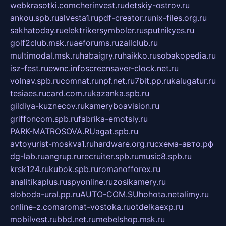
webkrasotki.com
cherinvest.ru
detskiy-ostrov.ru
ankou.spb.ru
alvesta1.ru
pdf-creator.ru
nix-files.org.ru
sakhatoday.ru
elektrikersymboler.ru
sputnikyes.ru
golf2club.msk.ru
aeforums.ru
zallclub.ru
multimodal.msk.ru
habaigry.ru
haikko.ru
sobakopedia.ru
isz-fest.ru
ewnc.info
screensaver-clock.net.ru
volnav.spb.ru
comnat.ru
npf.net.ru
7bit.pp.ru
kalugatur.ru
tesiaes.ru
card.com.ru
kazanka.spb.ru
gildiya-kuznecov.ru
kameryboavision.ru
griffoncom.spb.ru
fabrika-emotsiy.ru
PARK-MATROSOVA.RU
agat.spb.ru
avtoyurist-moskva1.ru
hardware.org.ru
схема-авто.рф
dg-lab.ru
angrup.ru
recruiter.spb.ru
music8.spb.ru
krsk124.ru
kubok.spb.ru
romanofforex.ru
analitikaplus.ru
spyonline.ru
zosikamery.ru
sloboda-ural.pp.ru
AUTO-COM.SU
hohota.net
alimy.ru
online-z.com
aromat-vostoka.ru
otdelkaexp.ru
mobilvest.ru
bbd.net.ru
mebelshop.msk.ru