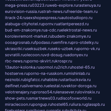
mega-press.ru
03223.ru
web-explore.ru
rastenuya.ru
eurovision-russia.ru
strah-news.ru
freeride-team.ru
itrack-24.ru
sexshopexpress.ru
autostudiopro.ru
alabuga-cityhotel.ru
pornv.ru
atlantpereezd.ru
bud-em-znakomye.ru
a-cdc.ru
elektrostal-news.ru
korolevremont-market.ru
budem-znakomye.ru
oooagrosnab.ru
fpodaso.ru
emfire.ru
pro-otdelky.ru
ukrasotki.ru
seksuzbek.ru
seks-uzbek.ru
porno-vk.ru
sovratili.ru
olecoon.ru
vd-dosug.ru
adonyev.ru
rbc-news.ru
porno-skvirt.ru
krospr.ru
13autor-kolonka.ru
sormol.ru
2rich.ru
hostel-65.ru
hostserve.ru
porno-na-russkom.ru
mishinlab.ru
neznobi.ru
bigfatcc.ru
habble.ru
starbucksvia.ru
delfinet.ru
silvernano.ru
elestal.ru
vektor-doroga.ru
velotrenajery.ru
pronso54.ru
lenasever.ru
lovinskix.ru
show-pets.ru
smartnews03.ru
discofoxworld.ru
miraclecoon.ru
pongup.ru
hostel65.ru
liura.ru
glasspb.ru
firehunters.ru
gribowo.ru
gnalis.ru
bulkitula.ru