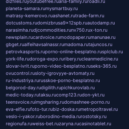
dizfiles.ru
youtubefree.ru
aria-family.ru
roadli.ru
planeta-samara.ru
mysmartbuy.ru
matrasy-kemerovo.ru
ashanet.ru
trade-farm.ru
dotcustoms.ru
domizbrusa9x12spb.ru
autodamp.ru
narasimha.ru
djcommodities.ru
nv750.ru
x-ton.ru
newsplain.ru
cardvoice.ru
modopaper.ru
manunae.ru
gbget.ru
alfeihavsalnassr.ru
madoma.ru
tajuncos.ru
petrovkasports.ru
porno-online-besplatno.ru
splclub.ru
york-life.ru
doroga-expo.ru
ribery.ru
cleanmedicine.ru
slovar-ivrit.ru
porno-video-besplatno.ru
seks-365.ru
ovucontrol.ru
sloty-igrovyye-avtomaty.ru
ru-industriya.ru
russkoe-porno-besplatno.ru
belgorod-day.ru
digilith.ru
pichkurovlab.ru
medic-today.ru
taksu.ru
comp123.ru
don-ykt.ru
teensvoice.ru
imgsharing.ru
domashnee-porno.ru
eva-elfie.ru
foto-tur.ru
biz-doska.ru
metropoltravel.ru
veslo-i-yakor.ru
borodino-media.ru
rostotsky.ru
regionufa.ru
weiss-bet.ru
zaryna.ru
casinotablet.ru