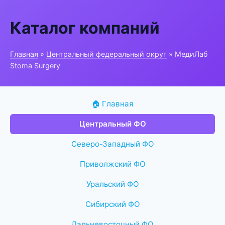
Каталог компаний
Главная
»
Центральный федеральный округ
» МедиЛаб
Stoma Surgery
🏠 Главная
Центральный ФО
Северо-Западный ФО
Приволжский ФО
Уральский ФО
Сибирский ФО
Дальневосточный ФО