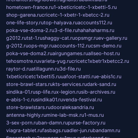
hometown-france.ru
1-xbeticricetc-1-xbetti-5.ru
shop-garena.ru
cricetc-1-xbetr-1-xbetcc-2.ru
one-life-story.ru
top-halyava.ru
accounts112.ru
poka-vse-doma-2.ru
3-d-file.ru
hahahaharms.ru
g2012.ru
tst-1.ru
shaggy-cat.ru
opsmgr.ru
ev-gallery.ru
g-2012.ru
ops-mgr.ru
accounts-112.ru
csm-demo.ru
poka-vse-doma2.ru
airgungames.ru
allseo-host.ru
tehosmotre.ru
varieta-yug.ru
cricetc1xbetr1xbetcc2.ru
raytor-d.ru
atillagunn.ru
3d-file.ru
1xbeticricetc1xbetti5.ru
uafoot-statti.ru
e-abis1c.ru
store-brawl-stars.ru
kts-services.ru
dark-sand.ru
sindika-01.ru
sp-life.ru
x-legion.ru
sib-archives.ru
e-abis-1-c.ru
sindika01.ru
venda-festival.ru
store-brawlstars.ru
dooraleksandria.ru
antenna-highly.ru
mine-lab-msk.ru
1-mus.ru
3-sex-porn.ru
ban-damn.ru
purse-factory.ru
viagra-tablet.ru
fasbags.ru
adler-jun.ru
bandamn.ru
fincontech.ru
3sexporn.ru
1mus.ru
darksand.ru