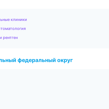
льные клиники
стоматология
и рентген
альный федеральный округ