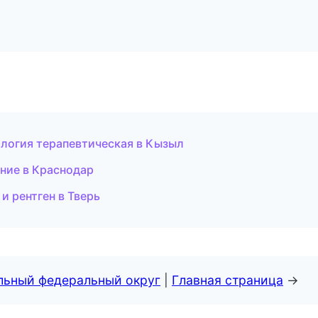
логия терапевтическая в Кызыл
ние в Краснодар
и рентген в Тверь
альный федеральный округ
|
Главная страница
→