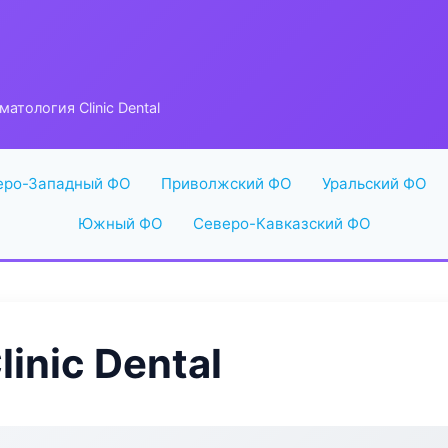
атология Clinic Dental
еро-Западный ФО
Приволжский ФО
Уральский ФО
Южный ФО
Северо-Кавказский ФО
inic Dental