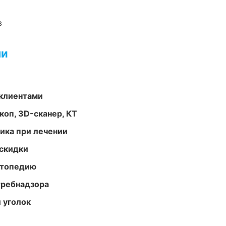
в
ми
 клиентами
оп, 3D-сканер, КТ
тика при лечении
скидки
ортопедию
требнадзора
 уголок