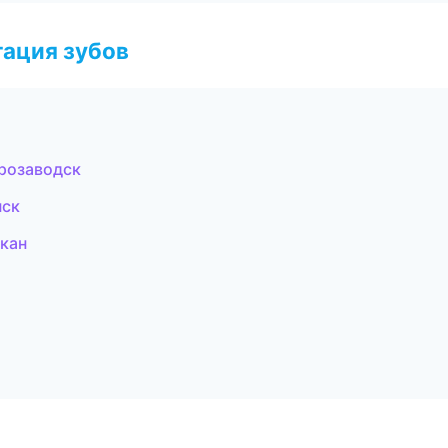
ация зубов
трозаводск
нск
акан