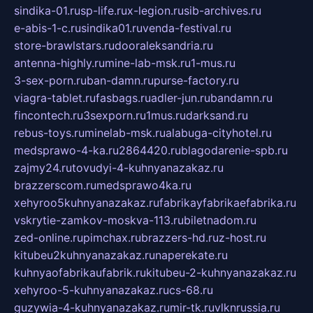
sindika-01.ru
sp-life.ru
x-legion.ru
sib-archives.ru
e-abis-1-c.ru
sindika01.ru
venda-festival.ru
store-brawlstars.ru
dooraleksandria.ru
antenna-highly.ru
mine-lab-msk.ru
1-mus.ru
3-sex-porn.ru
ban-damn.ru
purse-factory.ru
viagra-tablet.ru
fasbags.ru
adler-jun.ru
bandamn.ru
fincontech.ru
3sexporn.ru
1mus.ru
darksand.ru
rebus-toys.ru
minelab-msk.ru
alabuga-cityhotel.ru
medsprawo-4-ka.ru
2864420.ru
blagodarenie-spb.ru
zajmy24.ru
tovudyi-4-kuhnyanazakaz.ru
brazzerscom.ru
medsprawo4ka.ru
xehyroo5kuhnyanazakaz.ru
fabrikayfabrikaefabrika.ru
vskrytie-zamkov-moskva-113.ru
biletnadom.ru
zed-online.ru
pimchax.ru
brazzers-hd.ru
z-host.ru
kitubeu2kuhnyanazakaz.ru
naperekate.ru
kuhnyaofabrikaufabrik.ru
kitubeu-2-kuhnyanazakaz.ru
xehyroo-5-kuhnyanazakaz.ru
cs-68.ru
guzywia-4-kuhnyanazakaz.ru
mir-tk.ru
vlknrussia.ru