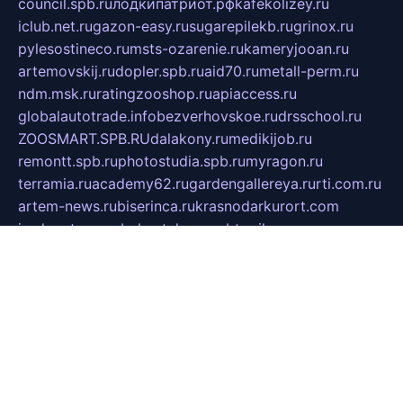
council.spb.ru
лодкипатриот.рф
kafekolizey.ru
iclub.net.ru
gazon-easy.ru
sugarepilekb.ru
grinox.ru
pylesostineco.ru
msts-ozarenie.ru
kameryjooan.ru
artemovskij.ru
dopler.spb.ru
aid70.ru
metall-perm.ru
ndm.msk.ru
ratingzooshop.ru
apiaccess.ru
globalautotrade.info
bezverhovskoe.ru
drsschool.ru
ZOOSMART.SPB.RU
dalakony.ru
medikijob.ru
remontt.spb.ru
photostudia.spb.ru
myragon.ru
terramia.ru
academy62.ru
gardengallereya.ru
rti.com.ru
artem-news.ru
biserinca.ru
krasnodarkurort.com
imshowtv.ru
mebel-v-tule.ru
mobtopik.ru
pcsecurity.net.ru
tool-sib.ru
multimetrunit.ru
sp-tour.ru
fan-cs.ru
santeh-russia.ru
symbian9.net.ru
DSHAIR.RU
tmmotors.spb.ru
xjocuricopii.com
musavtomat.msk.ru
obustrojdom.ru
sovetcik.ru
ybaranovskaya.ru
ppknews.ru
cult-alshei.ru
JAPANRUSSIA.RU
proekciyamebel.ru
imper-finans.ru
rim.org.ru
glamourai.ru
brassminus.ru
zabor-pro.ru
ftn.pp.ru