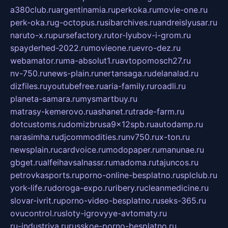
a380club.ru
argentinamia.ru
perkoka.ru
movie-one.ru
perk-oka.ru
g-octopus.ru
sibarchives.ru
andreislyusar.ru
naruto-x.ru
pursefactory.ru
tor-lyubov-i-grom.ru
spayderhed-2022.ru
movieone.ru
evro-dez.ru
webamator.ru
ma-absolut1.ru
avtopomosch27.ru
nv-750.ru
news-plain.ru
nertansaga.ru
delanalad.ru
dizfiles.ru
youtubefree.ru
aria-family.ru
roadli.ru
planeta-samara.ru
mysmartbuy.ru
matrasy-kemerovo.ru
ashanet.ru
trade-farm.ru
dotcustoms.ru
domizbrusa9x12spb.ru
autodamp.ru
narasimha.ru
djcommodities.ru
nv750.ru
x-ton.ru
newsplain.ru
cardvoice.ru
modopaper.ru
manunae.ru
gbget.ru
alfeihavsalnassr.ru
madoma.ru
tajuncos.ru
petrovkasports.ru
porno-online-besplatno.ru
splclub.ru
york-life.ru
doroga-expo.ru
ribery.ru
cleanmedicine.ru
slovar-ivrit.ru
porno-video-besplatno.ru
seks-365.ru
ovucontrol.ru
sloty-igrovyye-avtomaty.ru
ru-industriya.ru
russkoe-porno-besplatno.ru