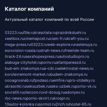
Каталог компаний
Актуальный каталог компаний по всей России
03223.ru
ufille.ru
krasotata.ru
prazdnikdushi.ru
veetbox.ru
cinemapost.ru
ciam-fr.ru
kraft-you.ru
mega-press.ru
03223.ru
web-explore.ru
rastenuya.ru
eurovision-russia.ru
strah-news.ru
freeride-team.ru
itrack-24.ru
sexshopexpress.ru
autostudiopro.ru
alabuga-cityhotel.ru
pornv.ru
atlantpereezd.ru
bud-em-znakomye.ru
a-cdc.ru
elektrostal-news.ru
korolevremont-market.ru
budem-znakomye.ru
oooagrosnab.ru
fpodaso.ru
emfire.ru
pro-otdelky.ru
ukrasotki.ru
seksuzbek.ru
seks-uzbek.ru
porno-vk.ru
sovratili.ru
olecoon.ru
vd-dosug.ru
adonyev.ru
rbc-news.ru
porno-skvirt.ru
krospr.ru
13autor-kolonka.ru
sormol.ru
2rich.ru
hostel-65.ru