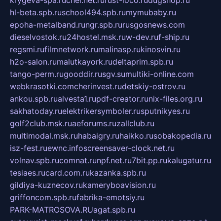
krygeva-spa.ru
chel.net.ru
rust-loco.ru
dugshop.ru
hl-beta.spb.ru
school494.spb.ru
mymubaby.ru
epoha-metalband.ru
ngr.spb.ru
rusgosnews.com
dieselvostok.ru
24hostel.msk.ru
w-dev.ru
f-ship.ru
regsmi.ru
filmnetwork.ru
malinasp.ru
kinosvin.ru
h2o-salon.ru
malutkayork.ru
deltaprim.spb.ru
tango-perm.ru
gooddir.ru
sgv.su
multiki-online.com
webkrasotki.com
cherinvest.ru
detskiy-ostrov.ru
ankou.spb.ru
alvesta1.ru
pdf-creator.ru
nix-files.org.ru
sakhatoday.ru
elektrikersymboler.ru
sputnikyes.ru
golf2club.msk.ru
aeforums.ru
zallclub.ru
multimodal.msk.ru
habaigry.ru
haikko.ru
sobakopedia.ru
isz-fest.ru
ewnc.info
screensaver-clock.net.ru
volnav.spb.ru
comnat.ru
npf.net.ru
7bit.pp.ru
kalugatur.ru
tesiaes.ru
card.com.ru
kazanka.spb.ru
gildiya-kuznecov.ru
kameryboavision.ru
griffoncom.spb.ru
fabrika-emotsiy.ru
PARK-MATROSOVA.RU
agat.spb.ru