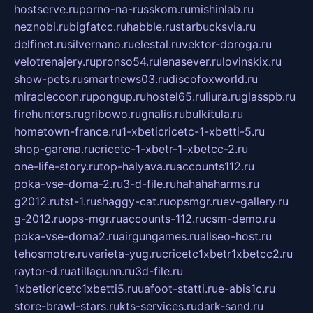
hostserve.ru
porno-na-russkom.ru
mishinlab.ru
neznobi.ru
bigfatcc.ru
habble.ru
starbucksvia.ru
delfinet.ru
silvernano.ru
elestal.ru
vektor-doroga.ru
velotrenajery.ru
pronso54.ru
lenasever.ru
lovinskix.ru
show-pets.ru
smartnews03.ru
discofoxworld.ru
miraclecoon.ru
pongup.ru
hostel65.ru
liura.ru
glasspb.ru
firehunters.ru
gribowo.ru
gnalis.ru
bulkitula.ru
hometown-france.ru
1-xbeticricetc-1-xbetti-5.ru
shop-garena.ru
cricetc-1-xbetr-1-xbetcc-2.ru
one-life-story.ru
top-halyava.ru
accounts112.ru
poka-vse-doma-2.ru
3-d-file.ru
hahahaharms.ru
g2012.ru
tst-1.ru
shaggy-cat.ru
opsmgr.ru
ev-gallery.ru
g-2012.ru
ops-mgr.ru
accounts-112.ru
csm-demo.ru
poka-vse-doma2.ru
airgungames.ru
allseo-host.ru
tehosmotre.ru
varieta-yug.ru
cricetc1xbetr1xbetcc2.ru
raytor-d.ru
atillagunn.ru
3d-file.ru
1xbeticricetc1xbetti5.ru
uafoot-statti.ru
e-abis1c.ru
store-brawl-stars.ru
kts-services.ru
dark-sand.ru