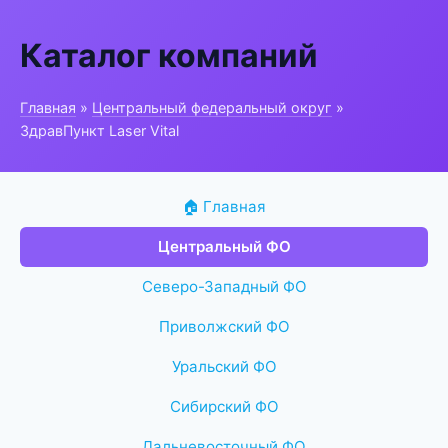
Каталог компаний
Главная
»
Центральный федеральный округ
»
ЗдравПункт Laser Vital
🏠 Главная
Центральный ФО
Северо-Западный ФО
Приволжский ФО
Уральский ФО
Сибирский ФО
Дальневосточный ФО