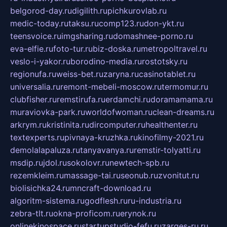
belgorod-day.ru
digilith.ru
pichkurovlab.ru
medic-today.ru
taksu.ru
comp123.ru
don-ykt.ru
teensvoice.ru
imgsharing.ru
domashnee-porno.ru
eva-elfie.ru
foto-tur.ru
biz-doska.ru
metropoltravel.ru
veslo-i-yakor.ru
borodino-media.ru
rostotsky.ru
regionufa.ru
weiss-bet.ru
zaryna.ru
casinotablet.ru
universalia.ru
remont-mebeli-moscow.ru
termomur.ru
clubfisher.ru
remstirufa.ru
erdamchi.ru
doramamama.ru
muraviovka-park.ru
worldofwoman.ru
clean-dreams.ru
arkrym.ru
kristinita.ru
dircomputer.ru
healthenter.ru
textexperts.ru
pivnaya-kruzhka.ru
kinofilmy-2021.ru
demolalapaluza.ru
tanyavanya.ru
remstir-tolyatti.ru
msdip.ru
jdol.ru
sokolovr.ru
newtech-spb.ru
rezemkleim.ru
massage-tai.ru
seonub.ru
zvonitut.ru
biolisichka24.ru
mncraft-download.ru
algoritm-sistema.ru
godflesh.ru
ru-industria.ru
zebra-tlt.ru
okna-proficom.ru
erynok.ru
onlinekinospace.ru
startupstudio-fefu.ru
zarges-ru.ru