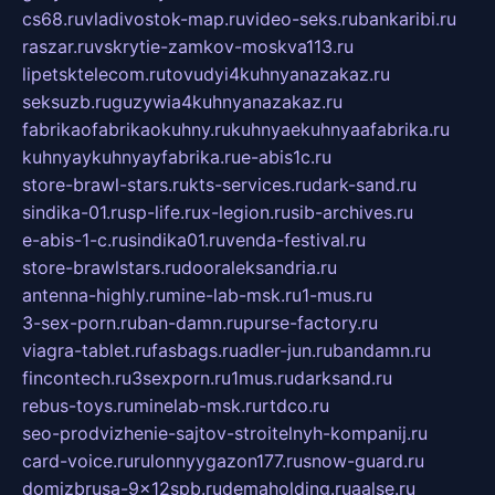
cs68.ru
vladivostok-map.ru
video-seks.ru
bankaribi.ru
raszar.ru
vskrytie-zamkov-moskva113.ru
lipetsktelecom.ru
tovudyi4kuhnyanazakaz.ru
seksuzb.ru
guzywia4kuhnyanazakaz.ru
fabrikaofabrikaokuhny.ru
kuhnyaekuhnyaafabrika.ru
kuhnyaykuhnyayfabrika.ru
e-abis1c.ru
store-brawl-stars.ru
kts-services.ru
dark-sand.ru
sindika-01.ru
sp-life.ru
x-legion.ru
sib-archives.ru
e-abis-1-c.ru
sindika01.ru
venda-festival.ru
store-brawlstars.ru
dooraleksandria.ru
antenna-highly.ru
mine-lab-msk.ru
1-mus.ru
3-sex-porn.ru
ban-damn.ru
purse-factory.ru
viagra-tablet.ru
fasbags.ru
adler-jun.ru
bandamn.ru
fincontech.ru
3sexporn.ru
1mus.ru
darksand.ru
rebus-toys.ru
minelab-msk.ru
rtdco.ru
seo-prodvizhenie-sajtov-stroitelnyh-kompanij.ru
card-voice.ru
rulonnyygazon177.ru
snow-guard.ru
domizbrusa-9x12spb.ru
demaholding.ru
aalse.ru