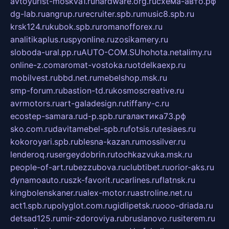
avtoyurist-moskva1.ru
hardware.org.ru
схема-авто.рф
dg-lab.ru
angrup.ru
recruiter.spb.ru
music8.spb.ru
krsk124.ru
kubok.spb.ru
romanofforex.ru
analitikaplus.ru
spyonline.ru
zosikamery.ru
sloboda-ural.pp.ru
AUTO-COM.SU
hohota.net
alimy.ru
online-z.com
aromat-vostoka.ru
otdelkaexp.ru
mobilvest.ru
bbd.net.ru
mebelshop.msk.ru
smp-forum.ru
bastion-td.ru
kosmoscreative.ru
avrmotors.ru
art-galadesign.ru
tiffany-c.ru
ecostep-samara.ru
d-p.spb.ru
галактика73.рф
sko.com.ru
davitamebel-spb.ru
fotsis.ru
tesiaes.ru
kokoroyari.spb.ru
blesna-kazan.ru
mossilver.ru
lenderoq.ru
sergeydobrin.ru
tochkazvuka.msk.ru
people-of-art.ru
bezzubova.ru
clubtibet.ru
orior-aks.ru
dynamoauto.ru
szk-favorit.ru
carlines.ru
flatnsk.ru
kingbolenskaner.ru
alex-motor.ru
astroline.net.ru
act1.spb.ru
polyglot.com.ru
gidlipetsk.ru
ooo-driada.ru
detsad125.ru
mir-zdoroviya.ru
bruslanovo.ru
siterem.ru