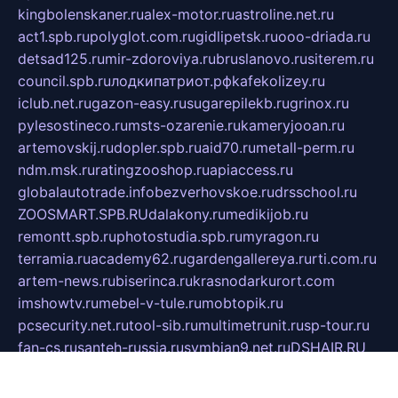
kingbolenskaner.ru
alex-motor.ru
astroline.net.ru
act1.spb.ru
polyglot.com.ru
gidlipetsk.ru
ooo-driada.ru
detsad125.ru
mir-zdoroviya.ru
bruslanovo.ru
siterem.ru
council.spb.ru
лодкипатриот.рф
kafekolizey.ru
iclub.net.ru
gazon-easy.ru
sugarepilekb.ru
grinox.ru
pylesostineco.ru
msts-ozarenie.ru
kameryjooan.ru
artemovskij.ru
dopler.spb.ru
aid70.ru
metall-perm.ru
ndm.msk.ru
ratingzooshop.ru
apiaccess.ru
globalautotrade.info
bezverhovskoe.ru
drsschool.ru
ZOOSMART.SPB.RU
dalakony.ru
medikijob.ru
remontt.spb.ru
photostudia.spb.ru
myragon.ru
terramia.ru
academy62.ru
gardengallereya.ru
rti.com.ru
artem-news.ru
biserinca.ru
krasnodarkurort.com
imshowtv.ru
mebel-v-tule.ru
mobtopik.ru
pcsecurity.net.ru
tool-sib.ru
multimetrunit.ru
sp-tour.ru
fan-cs.ru
santeh-russia.ru
symbian9.net.ru
DSHAIR.RU
tmmotors.spb.ru
xjocuricopii.com
musavtomat.msk.ru
obustrojdom.ru
sovetcik.ru
ybaranovskaya.ru