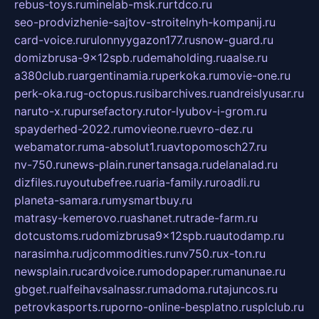
rebus-toys.ru
minelab-msk.ru
rtdco.ru
seo-prodvizhenie-sajtov-stroitelnyh-kompanij.ru
card-voice.ru
rulonnyygazon177.ru
snow-guard.ru
domizbrusa-9x12spb.ru
demaholding.ru
aalse.ru
a380club.ru
argentinamia.ru
perkoka.ru
movie-one.ru
perk-oka.ru
g-octopus.ru
sibarchives.ru
andreislyusar.ru
naruto-x.ru
pursefactory.ru
tor-lyubov-i-grom.ru
spayderhed-2022.ru
movieone.ru
evro-dez.ru
webamator.ru
ma-absolut1.ru
avtopomosch27.ru
nv-750.ru
news-plain.ru
nertansaga.ru
delanalad.ru
dizfiles.ru
youtubefree.ru
aria-family.ru
roadli.ru
planeta-samara.ru
mysmartbuy.ru
matrasy-kemerovo.ru
ashanet.ru
trade-farm.ru
dotcustoms.ru
domizbrusa9x12spb.ru
autodamp.ru
narasimha.ru
djcommodities.ru
nv750.ru
x-ton.ru
newsplain.ru
cardvoice.ru
modopaper.ru
manunae.ru
gbget.ru
alfeihavsalnassr.ru
madoma.ru
tajuncos.ru
petrovkasports.ru
porno-online-besplatno.ru
splclub.ru