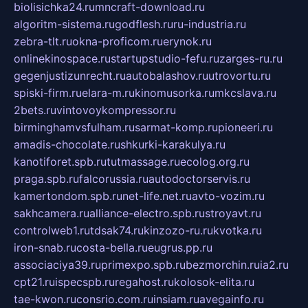
biolisichka24.ru
mncraft-download.ru
algoritm-sistema.ru
godflesh.ru
ru-industria.ru
zebra-tlt.ru
okna-proficom.ru
erynok.ru
onlinekinospace.ru
startupstudio-fefu.ru
zarges-ru.ru
gegenjustizunrecht.ru
autobalashov.ru
utrovortu.ru
spiski-firm.ru
elara-m.ru
kinomusorka.ru
mkcslava.ru
2bets.ru
vintovoykompressor.ru
birminghamvsfulham.ru
sarmat-komp.ru
pioneeri.ru
amadis-chocolate.ru
shkurki-karakulya.ru
kanotiforet.spb.ru
tutmassage.ru
ecolog.org.ru
praga.spb.ru
falcorussia.ru
autodoctorservis.ru
kamertondom.spb.ru
net-life.net.ru
avto-vozim.ru
sakhcamera.ru
alliance-electro.spb.ru
stroyavt.ru
controlweb1.ru
tdsak74.ru
kinzozo-ru.ru
kvotka.ru
iron-snab.ru
costa-bella.ru
eugrus.pp.ru
associaciya39.ru
primexpo.spb.ru
bezmorchin.ru
ia2.ru
cpt21.ru
ispecspb.ru
regahost.ru
kolosok-elita.ru
tae-kwon.ru
consrio.com.ru
insiam.ru
avegainfo.ru