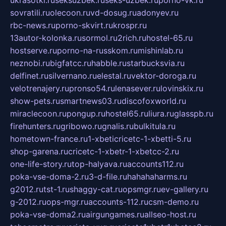
ukrasotki.ru
seksuzbek.ru
seks-uzbek.ru
porno-vk.ru
sovratili.ru
olecoon.ru
vd-dosug.ru
adonyev.ru
rbc-news.ru
porno-skvirt.ru
krospr.ru
13autor-kolonka.ru
sormol.ru
2rich.ru
hostel-65.ru
hostserve.ru
porno-na-russkom.ru
mishinlab.ru
neznobi.ru
bigfatcc.ru
habble.ru
starbucksvia.ru
delfinet.ru
silvernano.ru
elestal.ru
vektor-doroga.ru
velotrenajery.ru
pronso54.ru
lenasever.ru
lovinskix.ru
show-pets.ru
smartnews03.ru
discofoxworld.ru
miraclecoon.ru
pongup.ru
hostel65.ru
liura.ru
glasspb.ru
firehunters.ru
gribowo.ru
gnalis.ru
bulkitula.ru
hometown-france.ru
1-xbeticricetc-1-xbetti-5.ru
shop-garena.ru
cricetc-1-xbetr-1-xbetcc-2.ru
one-life-story.ru
top-halyava.ru
accounts112.ru
poka-vse-doma-2.ru
3-d-file.ru
hahahaharms.ru
g2012.ru
tst-1.ru
shaggy-cat.ru
opsmgr.ru
ev-gallery.ru
g-2012.ru
ops-mgr.ru
accounts-112.ru
csm-demo.ru
poka-vse-doma2.ru
airgungames.ru
allseo-host.ru