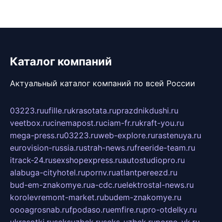
Каталог компаний
Актуальный каталог компаний по всей России
03223.ru
ufille.ru
krasotata.ru
prazdnikdushi.ru
veetbox.ru
cinemapost.ru
ciam-fr.ru
kraft-you.ru
mega-press.ru
03223.ru
web-explore.ru
rastenuya.ru
eurovision-russia.ru
strah-news.ru
freeride-team.ru
itrack-24.ru
sexshopexpress.ru
autostudiopro.ru
alabuga-cityhotel.ru
pornv.ru
atlantpereezd.ru
bud-em-znakomye.ru
a-cdc.ru
elektrostal-news.ru
korolevremont-market.ru
budem-znakomye.ru
oooagrosnab.ru
fpodaso.ru
emfire.ru
pro-otdelky.ru