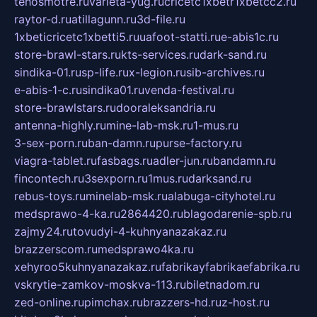
tehosmotre.ru
varieta-yug.ru
cricetc1xbetr1xbetcc2.ru
raytor-d.ru
atillagunn.ru
3d-file.ru
1xbeticricetc1xbetti5.ru
uafoot-statti.ru
e-abis1c.ru
store-brawl-stars.ru
kts-services.ru
dark-sand.ru
sindika-01.ru
sp-life.ru
x-legion.ru
sib-archives.ru
e-abis-1-c.ru
sindika01.ru
venda-festival.ru
store-brawlstars.ru
dooraleksandria.ru
antenna-highly.ru
mine-lab-msk.ru
1-mus.ru
3-sex-porn.ru
ban-damn.ru
purse-factory.ru
viagra-tablet.ru
fasbags.ru
adler-jun.ru
bandamn.ru
fincontech.ru
3sexporn.ru
1mus.ru
darksand.ru
rebus-toys.ru
minelab-msk.ru
alabuga-cityhotel.ru
medsprawo-4-ka.ru
2864420.ru
blagodarenie-spb.ru
zajmy24.ru
tovudyi-4-kuhnyanazakaz.ru
brazzerscom.ru
medsprawo4ka.ru
xehyroo5kuhnyanazakaz.ru
fabrikayfabrikaefabrika.ru
vskrytie-zamkov-moskva-113.ru
biletnadom.ru
zed-online.ru
pimchax.ru
brazzers-hd.ru
z-host.ru