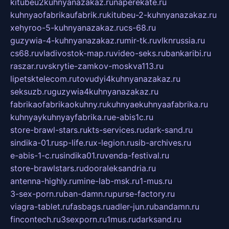
kitubeu2kuhnyanazakaz.ru
naperekate.ru
kuhnyaofabrikaufabrik.ru
kitubeu-2-kuhnyanazakaz.ru
xehyroo-5-kuhnyanazakaz.ru
cs-68.ru
guzywia-4-kuhnyanazakaz.ru
mir-tk.ru
vlknrussia.ru
cs68.ru
vladivostok-map.ru
video-seks.ru
bankaribi.ru
raszar.ru
vskrytie-zamkov-moskva113.ru
lipetsktelecom.ru
tovudyi4kuhnyanazakaz.ru
seksuzb.ru
guzywia4kuhnyanazakaz.ru
fabrikaofabrikaokuhny.ru
kuhnyaekuhnyaafabrika.ru
kuhnyaykuhnyayfabrika.ru
e-abis1c.ru
store-brawl-stars.ru
kts-services.ru
dark-sand.ru
sindika-01.ru
sp-life.ru
x-legion.ru
sib-archives.ru
e-abis-1-c.ru
sindika01.ru
venda-festival.ru
store-brawlstars.ru
dooraleksandria.ru
antenna-highly.ru
mine-lab-msk.ru
1-mus.ru
3-sex-porn.ru
ban-damn.ru
purse-factory.ru
viagra-tablet.ru
fasbags.ru
adler-jun.ru
bandamn.ru
fincontech.ru
3sexporn.ru
1mus.ru
darksand.ru