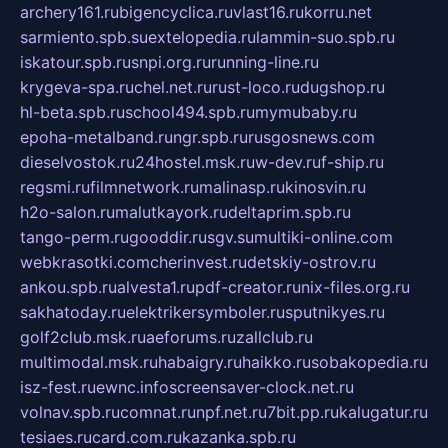
archery161.ru
bigencyclica.ru
vlast16.ru
korru.net
sarmiento.spb.su
extelopedia.ru
lammin-suo.spb.ru
iskatour.spb.ru
snpi.org.ru
running-line.ru
krygeva-spa.ru
chel.net.ru
rust-loco.ru
dugshop.ru
hl-beta.spb.ru
school494.spb.ru
mymubaby.ru
epoha-metalband.ru
ngr.spb.ru
rusgosnews.com
dieselvostok.ru
24hostel.msk.ru
w-dev.ru
f-ship.ru
regsmi.ru
filmnetwork.ru
malinasp.ru
kinosvin.ru
h2o-salon.ru
malutkayork.ru
deltaprim.spb.ru
tango-perm.ru
gooddir.ru
sgv.su
multiki-online.com
webkrasotki.com
cherinvest.ru
detskiy-ostrov.ru
ankou.spb.ru
alvesta1.ru
pdf-creator.ru
nix-files.org.ru
sakhatoday.ru
elektrikersymboler.ru
sputnikyes.ru
golf2club.msk.ru
aeforums.ru
zallclub.ru
multimodal.msk.ru
habaigry.ru
haikko.ru
sobakopedia.ru
isz-fest.ru
ewnc.info
screensaver-clock.net.ru
volnav.spb.ru
comnat.ru
npf.net.ru
7bit.pp.ru
kalugatur.ru
tesiaes.ru
card.com.ru
kazanka.spb.ru