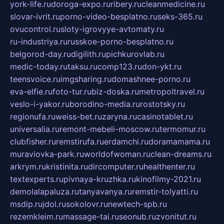
york-life.ru
doroga-expo.ru
ribery.ru
cleanmedicine.ru
slovar-ivrit.ru
porno-video-besplatno.ru
seks-365.ru
ovucontrol.ru
sloty-igrovyye-avtomaty.ru
ru-industriya.ru
russkoe-porno-besplatno.ru
belgorod-day.ru
digilith.ru
pichkurovlab.ru
medic-today.ru
taksu.ru
comp123.ru
don-ykt.ru
teensvoice.ru
imgsharing.ru
domashnee-porno.ru
eva-elfie.ru
foto-tur.ru
biz-doska.ru
metropoltravel.ru
veslo-i-yakor.ru
borodino-media.ru
rostotsky.ru
regionufa.ru
weiss-bet.ru
zaryna.ru
casinotablet.ru
universalia.ru
remont-mebeli-moscow.ru
termomur.ru
clubfisher.ru
remstirufa.ru
erdamchi.ru
doramamama.ru
muraviovka-park.ru
worldofwoman.ru
clean-dreams.ru
arkrym.ru
kristinita.ru
dircomputer.ru
healthenter.ru
textexperts.ru
pivnaya-kruzhka.ru
kinofilmy-2021.ru
demolalapaluza.ru
tanyavanya.ru
remstir-tolyatti.ru
msdip.ru
jdol.ru
sokolovr.ru
newtech-spb.ru
rezemkleim.ru
massage-tai.ru
seonub.ru
zvonitut.ru