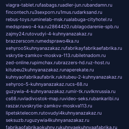
viagra-tablet.ru
fasbags.ru
adler-jun.ru
bandamn.ru
fincontech.ru
3sexporn.ru
1mus.ru
darksand.ru
rebus-toys.ru
minelab-msk.ru
alabuga-cityhotel.ru
medsprawo-4-ka.ru
2864420.ru
blagodarenie-spb.ru
zajmy24.ru
tovudyi-4-kuhnyanazakaz.ru
brazzerscom.ru
medsprawo4ka.ru
xehyroo5kuhnyanazakaz.ru
fabrikayfabrikaefabrika.ru
vskrytie-zamkov-moskva-113.ru
biletnadom.ru
zed-online.ru
pimchax.ru
brazzers-hd.ru
z-host.ru
kitubeu2kuhnyanazakaz.ru
naperekate.ru
kuhnyaofabrikaufabrik.ru
kitubeu-2-kuhnyanazakaz.ru
xehyroo-5-kuhnyanazakaz.ru
cs-68.ru
guzywia-4-kuhnyanazakaz.ru
mir-tk.ru
vlknrussia.ru
cs68.ru
vladivostok-map.ru
video-seks.ru
bankaribi.ru
raszar.ru
vskrytie-zamkov-moskva113.ru
lipetsktelecom.ru
tovudyi4kuhnyanazakaz.ru
seksuzb.ru
guzywia4kuhnyanazakaz.ru
fabrikaofabrikaokuhny.ru
kuhnyaekuhnyaafabrika.ru