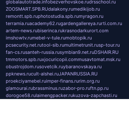
globalautotrade.info
bezverhovskoe.ru
drsschool.ru
ZOOSMART.SPB.RU
dalakony.ru
medikijob.ru
remontt.spb.ru
photostudia.spb.ru
myragon.ru
terramia.ru
academy62.ru
gardengallereya.ru
rti.com.ru
artem-news.ru
biserinca.ru
krasnodarkurort.com
imshowtv.ru
mebel-v-tule.ru
mobtopik.ru
pcsecurity.net.ru
tool-sib.ru
multimetrunit.ru
sp-tour.ru
fan-cs.ru
santeh-russia.ru
symbian9.net.ru
DSHAIR.RU
tmmotors.spb.ru
xjocuricopii.com
musavtomat.msk.ru
obustrojdom.ru
sovetcik.ru
ybaranovskaya.ru
ppknews.ru
cult-alshei.ru
JAPANRUSSIA.RU
proekciyamebel.ru
imper-finans.ru
rim.org.ru
glamourai.ru
brassminus.ru
zabor-pro.ru
ftn.pp.ru
dorogoe58.ru
laimengpacker.ru
kuzova-zapchasti.ru
sageerp.ru
taxodrom.ru
dsrazvitie.ru
hardcity.net.ru
ratinghomegames.ru
topservice25.ru
gubernyan.ru
gtglasslined.ru
ii4.ru
tssport.spb.ru
andorra24.com
blackwallstreet.ru
oboimos.ru
optim-doors.com.ru