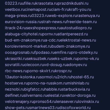
03223.ru
ufille.ru
krasotata.ru
prazdnikdushi.ru
veetbox.ru
cinemapost.ru
ciam-fr.ru
kraft-you.ru
mega-press.ru
03223.ru
web-explore.ru
rastenuya.ru
eurovision-russia.ru
strah-news.ru
freeride-team.ru
itrack-24.ru
sexshopexpress.ru
autostudiopro.ru
alabuga-cityhotel.ru
pornv.ru
atlantpereezd.ru
bud-em-znakomye.ru
a-cdc.ru
elektrostal-news.ru
korolevremont-market.ru
budem-znakomye.ru
oooagrosnab.ru
fpodaso.ru
emfire.ru
pro-otdelky.ru
ukrasotki.ru
seksuzbek.ru
seks-uzbek.ru
porno-vk.ru
sovratili.ru
olecoon.ru
vd-dosug.ru
adonyev.ru
rbc-news.ru
porno-skvirt.ru
krospr.ru
13autor-kolonka.ru
sormol.ru
2rich.ru
hostel-65.ru
hostserve.ru
porno-na-russkom.ru
mishinlab.ru
neznobi.ru
bigfatcc.ru
habble.ru
starbucksvia.ru
delfinet.ru
silvernano.ru
elestal.ru
vektor-doroga.ru
velotrenajery.ru
pronso54.ru
lenasever.ru
lovinskix.ru
show-pets.ru
smartnews03.ru
discofoxworld.ru