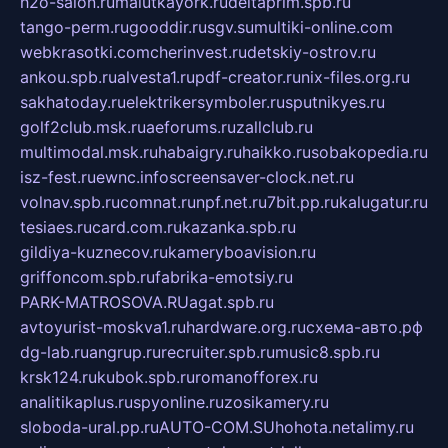
h2o-salon.ru
malutkayork.ru
deltaprim.spb.ru
tango-perm.ru
gooddir.ru
sgv.su
multiki-online.com
webkrasotki.com
cherinvest.ru
detskiy-ostrov.ru
ankou.spb.ru
alvesta1.ru
pdf-creator.ru
nix-files.org.ru
sakhatoday.ru
elektrikersymboler.ru
sputnikyes.ru
golf2club.msk.ru
aeforums.ru
zallclub.ru
multimodal.msk.ru
habaigry.ru
haikko.ru
sobakopedia.ru
isz-fest.ru
ewnc.info
screensaver-clock.net.ru
volnav.spb.ru
comnat.ru
npf.net.ru
7bit.pp.ru
kalugatur.ru
tesiaes.ru
card.com.ru
kazanka.spb.ru
gildiya-kuznecov.ru
kameryboavision.ru
griffoncom.spb.ru
fabrika-emotsiy.ru
PARK-MATROSOVA.RU
agat.spb.ru
avtoyurist-moskva1.ru
hardware.org.ru
схема-авто.рф
dg-lab.ru
angrup.ru
recruiter.spb.ru
music8.spb.ru
krsk124.ru
kubok.spb.ru
romanofforex.ru
analitikaplus.ru
spyonline.ru
zosikamery.ru
sloboda-ural.pp.ru
AUTO-COM.SU
hohota.net
alimy.ru