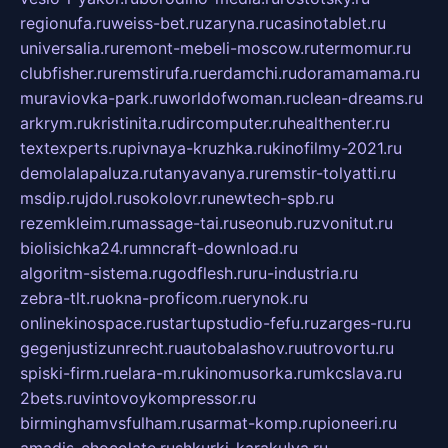
regionufa.ru
weiss-bet.ru
zaryna.ru
casinotablet.ru
universalia.ru
remont-mebeli-moscow.ru
termomur.ru
clubfisher.ru
remstirufa.ru
erdamchi.ru
doramamama.ru
muraviovka-park.ru
worldofwoman.ru
clean-dreams.ru
arkrym.ru
kristinita.ru
dircomputer.ru
healthenter.ru
textexperts.ru
pivnaya-kruzhka.ru
kinofilmy-2021.ru
demolalapaluza.ru
tanyavanya.ru
remstir-tolyatti.ru
msdip.ru
jdol.ru
sokolovr.ru
newtech-spb.ru
rezemkleim.ru
massage-tai.ru
seonub.ru
zvonitut.ru
biolisichka24.ru
mncraft-download.ru
algoritm-sistema.ru
godflesh.ru
ru-industria.ru
zebra-tlt.ru
okna-proficom.ru
erynok.ru
onlinekinospace.ru
startupstudio-fefu.ru
zarges-ru.ru
gegenjustizunrecht.ru
autobalashov.ru
utrovortu.ru
spiski-firm.ru
elara-m.ru
kinomusorka.ru
mkcslava.ru
2bets.ru
vintovoykompressor.ru
birminghamvsfulham.ru
sarmat-komp.ru
pioneeri.ru
amadis-chocolate.ru
shkurki-karakulya.ru