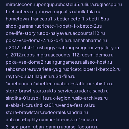
miraclecoon.ru
pongup.ru
hostel65.ru
liura.ru
glasspb.ru
firehunters.ru
gribowo.ru
gnalis.ru
bulkitula.ru
hometown-france.ru
1-xbeticricetc-1-xbetti-5.ru
shop-garena.ru
cricetc-1-xbetr-1-xbetcc-2.ru
one-life-story.ru
top-halyava.ru
accounts112.ru
poka-vse-doma-2.ru
3-d-file.ru
hahahaharms.ru
g2012.ru
tst-1.ru
shaggy-cat.ru
opsmgr.ru
ev-gallery.ru
g-2012.ru
ops-mgr.ru
accounts-112.ru
csm-demo.ru
poka-vse-doma2.ru
airgungames.ru
allseo-host.ru
tehosmotre.ru
varieta-yug.ru
cricetc1xbetr1xbetcc2.ru
raytor-d.ru
atillagunn.ru
3d-file.ru
1xbeticricetc1xbetti5.ru
uafoot-statti.ru
e-abis1c.ru
store-brawl-stars.ru
kts-services.ru
dark-sand.ru
sindika-01.ru
sp-life.ru
x-legion.ru
sib-archives.ru
e-abis-1-c.ru
sindika01.ru
venda-festival.ru
store-brawlstars.ru
dooraleksandria.ru
antenna-highly.ru
mine-lab-msk.ru
1-mus.ru
3-sex-porn.ru
ban-damn.ru
purse-factory.ru