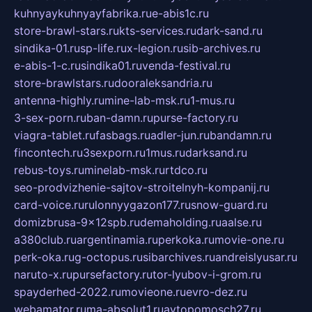
kuhnyaykuhnyayfabrika.ru
e-abis1c.ru
store-brawl-stars.ru
kts-services.ru
dark-sand.ru
sindika-01.ru
sp-life.ru
x-legion.ru
sib-archives.ru
e-abis-1-c.ru
sindika01.ru
venda-festival.ru
store-brawlstars.ru
dooraleksandria.ru
antenna-highly.ru
mine-lab-msk.ru
1-mus.ru
3-sex-porn.ru
ban-damn.ru
purse-factory.ru
viagra-tablet.ru
fasbags.ru
adler-jun.ru
bandamn.ru
fincontech.ru
3sexporn.ru
1mus.ru
darksand.ru
rebus-toys.ru
minelab-msk.ru
rtdco.ru
seo-prodvizhenie-sajtov-stroitelnyh-kompanij.ru
card-voice.ru
rulonnyygazon177.ru
snow-guard.ru
domizbrusa-9x12spb.ru
demaholding.ru
aalse.ru
a380club.ru
argentinamia.ru
perkoka.ru
movie-one.ru
perk-oka.ru
g-octopus.ru
sibarchives.ru
andreislyusar.ru
naruto-x.ru
pursefactory.ru
tor-lyubov-i-grom.ru
spayderhed-2022.ru
movieone.ru
evro-dez.ru
webamator.ru
ma-absolut1.ru
avtopomosch27.ru