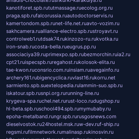
kanotiforet.spb.ru
tutmassage.ru
ecolog.org.ru
praga.spb.ru
falcorussia.ru
autodoctorservis.ru
kamertondom.spb.ru
net-life.net.ru
avto-vozim.ru
sakhcamera.ru
alliance-electro.spb.ru
stroyavt.ru
controlweb1.ru
tdsak74.ru
kinzozo-ru.ru
kvotka.ru
iron-snab.ru
costa-bella.ru
eugrus.pp.ru
associaciya39.ru
primexpo.spb.ru
bezmorchin.ru
ia2.ru
cpt21.ru
ispecspb.ru
regahost.ru
kolosok-elita.ru
tae-kwon.ru
consrio.com.ru
insiam.ru
avegainfo.ru
archery161.ru
bigencyclica.ru
vlast16.ru
korru.net
sarmiento.spb.su
extelopedia.ru
lammin-suo.spb.ru
iskatour.spb.ru
snpi.org.ru
running-line.ru
krygeva-spa.ru
chel.net.ru
rust-loco.ru
dugshop.ru
hl-beta.spb.ru
school494.spb.ru
mymubaby.ru
epoha-metalband.ru
ngr.spb.ru
rusgosnews.com
dieselvostok.ru
24hostel.msk.ru
w-dev.ru
f-ship.ru
regsmi.ru
filmnetwork.ru
malinasp.ru
kinosvin.ru