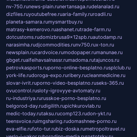
nv-750.ru
news-plain.ru
nertansaga.ru
delanalad.ru
dizfiles.ru
youtubefree.ru
aria-family.ru
roadli.ru
planeta-samara.ru
mysmartbuy.ru
matrasy-kemerovo.ru
ashanet.ru
trade-farm.ru
dotcustoms.ru
domizbrusa9x12spb.ru
autodamp.ru
narasimha.ru
djcommodities.ru
nv750.ru
x-ton.ru
newsplain.ru
cardvoice.ru
modopaper.ru
manunae.ru
gbget.ru
alfeihavsalnassr.ru
madoma.ru
tajuncos.ru
petrovkasports.ru
porno-online-besplatno.ru
splclub.ru
york-life.ru
doroga-expo.ru
ribery.ru
cleanmedicine.ru
slovar-ivrit.ru
porno-video-besplatno.ru
seks-365.ru
ovucontrol.ru
sloty-igrovyye-avtomaty.ru
ru-industriya.ru
russkoe-porno-besplatno.ru
belgorod-day.ru
digilith.ru
pichkurovlab.ru
medic-today.ru
taksu.ru
comp123.ru
don-ykt.ru
teensvoice.ru
imgsharing.ru
domashnee-porno.ru
eva-elfie.ru
foto-tur.ru
biz-doska.ru
metropoltravel.ru
veslo-i-yakor.ru
borodino-media.ru
rostotsky.ru