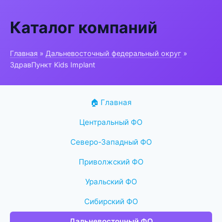
Каталог компаний
Главная
»
Дальневосточный федеральный округ
»
ЗдравПункт Kids Implant
🏠 Главная
Центральный ФО
Северо-Западный ФО
Приволжский ФО
Уральский ФО
Сибирский ФО
Дальневосточный ФО