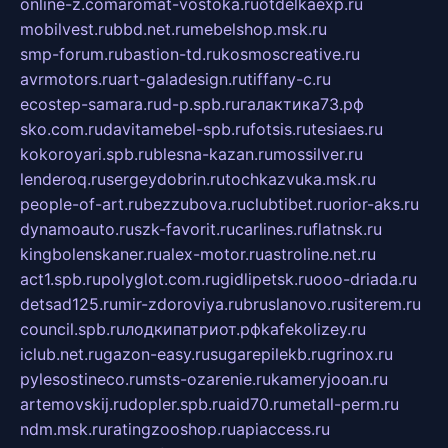
online-z.com
aromat-vostoka.ru
otdelkaexp.ru
mobilvest.ru
bbd.net.ru
mebelshop.msk.ru
smp-forum.ru
bastion-td.ru
kosmoscreative.ru
avrmotors.ru
art-galadesign.ru
tiffany-c.ru
ecostep-samara.ru
d-p.spb.ru
галактика73.рф
sko.com.ru
davitamebel-spb.ru
fotsis.ru
tesiaes.ru
kokoroyari.spb.ru
blesna-kazan.ru
mossilver.ru
lenderoq.ru
sergeydobrin.ru
tochkazvuka.msk.ru
people-of-art.ru
bezzubova.ru
clubtibet.ru
orior-aks.ru
dynamoauto.ru
szk-favorit.ru
carlines.ru
flatnsk.ru
kingbolenskaner.ru
alex-motor.ru
astroline.net.ru
act1.spb.ru
polyglot.com.ru
gidlipetsk.ru
ooo-driada.ru
detsad125.ru
mir-zdoroviya.ru
bruslanovo.ru
siterem.ru
council.spb.ru
лодкипатриот.рф
kafekolizey.ru
iclub.net.ru
gazon-easy.ru
sugarepilekb.ru
grinox.ru
pylesostineco.ru
msts-ozarenie.ru
kameryjooan.ru
artemovskij.ru
dopler.spb.ru
aid70.ru
metall-perm.ru
ndm.msk.ru
ratingzooshop.ru
apiaccess.ru