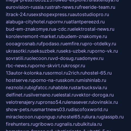
eurovision-russia.ru
strah-news.ru
freeride-team.ru
itrack-24.ru
sexshopexpress.ru
autostudiopro.ru
alabuga-cityhotel.ru
pornv.ru
atlantpereezd.ru
bud-em-znakomye.ru
a-cdc.ru
elektrostal-news.ru
korolevremont-market.ru
budem-znakomye.ru
oooagrosnab.ru
fpodaso.ru
emfire.ru
pro-otdelky.ru
ukrasotki.ru
seksuzbek.ru
seks-uzbek.ru
porno-vk.ru
sovratili.ru
olecoon.ru
vd-dosug.ru
adonyev.ru
rbc-news.ru
porno-skvirt.ru
krospr.ru
13autor-kolonka.ru
sormol.ru
2rich.ru
hostel-65.ru
hostserve.ru
porno-na-russkom.ru
mishinlab.ru
neznobi.ru
bigfatcc.ru
habble.ru
starbucksvia.ru
delfinet.ru
silvernano.ru
elestal.ru
vektor-doroga.ru
velotrenajery.ru
pronso54.ru
lenasever.ru
lovinskix.ru
show-pets.ru
smartnews03.ru
discofoxworld.ru
miraclecoon.ru
pongup.ru
hostel65.ru
liura.ru
glasspb.ru
firehunters.ru
gribowo.ru
gnalis.ru
bulkitula.ru