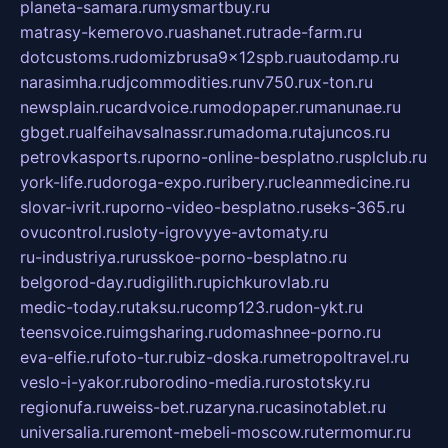
planeta-samara.ru
mysmartbuy.ru
matrasy-kemerovo.ru
ashanet.ru
trade-farm.ru
dotcustoms.ru
domizbrusa9x12spb.ru
autodamp.ru
narasimha.ru
djcommodities.ru
nv750.ru
x-ton.ru
newsplain.ru
cardvoice.ru
modopaper.ru
manunae.ru
gbget.ru
alfeihavsalnassr.ru
madoma.ru
tajuncos.ru
petrovkasports.ru
porno-online-besplatno.ru
splclub.ru
york-life.ru
doroga-expo.ru
ribery.ru
cleanmedicine.ru
slovar-ivrit.ru
porno-video-besplatno.ru
seks-365.ru
ovucontrol.ru
sloty-igrovyye-avtomaty.ru
ru-industriya.ru
russkoe-porno-besplatno.ru
belgorod-day.ru
digilith.ru
pichkurovlab.ru
medic-today.ru
taksu.ru
comp123.ru
don-ykt.ru
teensvoice.ru
imgsharing.ru
domashnee-porno.ru
eva-elfie.ru
foto-tur.ru
biz-doska.ru
metropoltravel.ru
veslo-i-yakor.ru
borodino-media.ru
rostotsky.ru
regionufa.ru
weiss-bet.ru
zaryna.ru
casinotablet.ru
universalia.ru
remont-mebeli-moscow.ru
termomur.ru