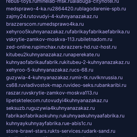
rebus-toys.ru
minelab-msk.ru
alabuga-cityhotel.ru
medsprawo-4-ka.ru
2864420.ru
blagodarenie-spb.ru
zajmy24.ru
tovudyi-4-kuhnyanazakaz.ru
brazzerscom.ru
medsprawo4ka.ru
xehyroo5kuhnyanazakaz.ru
fabrikayfabrikaefabrika.ru
vskrytie-zamkov-moskva-113.ru
biletnadom.ru
zed-online.ru
pimchax.ru
brazzers-hd.ru
z-host.ru
kitubeu2kuhnyanazakaz.ru
naperekate.ru
kuhnyaofabrikaufabrik.ru
kitubeu-2-kuhnyanazakaz.ru
xehyroo-5-kuhnyanazakaz.ru
cs-68.ru
guzywia-4-kuhnyanazakaz.ru
mir-tk.ru
vlknrussia.ru
cs68.ru
vladivostok-map.ru
video-seks.ru
bankaribi.ru
raszar.ru
vskrytie-zamkov-moskva113.ru
lipetsktelecom.ru
tovudyi4kuhnyanazakaz.ru
seksuzb.ru
guzywia4kuhnyanazakaz.ru
fabrikaofabrikaokuhny.ru
kuhnyaekuhnyaafabrika.ru
kuhnyaykuhnyayfabrika.ru
e-abis1c.ru
store-brawl-stars.ru
kts-services.ru
dark-sand.ru