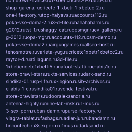
hometown-france.ru
1-xbeticricetc-1-xbetti-5.ru
shop-garena.ru
cricetc-1-xbetr-1-xbetcc-2.ru
one-life-story.ru
top-halyava.ru
accounts112.ru
poka-vse-doma-2.ru
3-d-file.ru
hahahaharms.ru
g2012.ru
tst-1.ru
shaggy-cat.ru
opsmgr.ru
ev-gallery.ru
g-2012.ru
ops-mgr.ru
accounts-112.ru
csm-demo.ru
poka-vse-doma2.ru
airgungames.ru
allseo-host.ru
tehosmotre.ru
varieta-yug.ru
cricetc1xbetr1xbetcc2.ru
raytor-d.ru
atillagunn.ru
3d-file.ru
1xbeticricetc1xbetti5.ru
uafoot-statti.ru
e-abis1c.ru
store-brawl-stars.ru
kts-services.ru
dark-sand.ru
sindika-01.ru
sp-life.ru
x-legion.ru
sib-archives.ru
e-abis-1-c.ru
sindika01.ru
venda-festival.ru
store-brawlstars.ru
dooraleksandria.ru
antenna-highly.ru
mine-lab-msk.ru
1-mus.ru
3-sex-porn.ru
ban-damn.ru
purse-factory.ru
viagra-tablet.ru
fasbags.ru
adler-jun.ru
bandamn.ru
fincontech.ru
3sexporn.ru
1mus.ru
darksand.ru