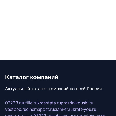
Каталог компаний
Актуальный каталог компаний по всей России
03223.ru
ufille.ru
krasotata.ru
prazdnikdushi.ru
veetbox.ru
cinemapost.ru
ciam-fr.ru
kraft-you.ru
mega-press.ru
03223.ru
web-explore.ru
rastenuya.ru