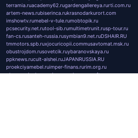
terramia.ru
academy62.ru
gardengallereya.ru
rti.com.ru
artem-news.ru
biserinca.ru
krasnodarkurort.com
imshowtv.ru
mebel-v-tule.ru
mobtopik.ru
pcsecurity.net.ru
tool-sib.ru
multimetrunit.ru
sp-tour.ru
fan-cs.ru
santeh-russia.ru
symbian9.net.ru
DSHAIR.RU
tmmotors.spb.ru
xjocuricopii.com
musavtomat.msk.ru
obustrojdom.ru
sovetcik.ru
ybaranovskaya.ru
ppknews.ru
cult-alshei.ru
JAPANRUSSIA.RU
proekciyamebel.ru
imper-finans.ru
rim.org.ru
glamourai.ru
brassminus.ru
zabor-pro.ru
ftn.pp.ru
dorogoe58.ru
laimengpacker.ru
kuzova-zapchasti.ru
sageerp.ru
taxodrom.ru
dsrazvitie.ru
hardcity.net.ru
ratinghomegames.ru
topservice25.ru
gubernyan.ru
gtglasslined.ru
ii4.ru
tssport.spb.ru
andorra24.com
blackwallstreet.ru
oboimos.ru
optim-doors.com.ru
ikuch.ru
nycr.org.ru
npa21.ru
vremya-ch.spb.ru
desert000.ru
ivtorgi.ru
ifiori.ru
catalog-statei.ru
dcv.org.ru
spetsmaster174.ru
ipkameryhiseeu.ru