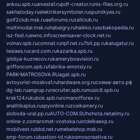
ankou.spb.ru
alvesta1.ru
pdf-creator.ru
nix-files.org.ru
sakhatoday.ru
elektrikersymboler.ru
sputnikyes.ru
golf2club.msk.ru
aeforums.ru
zallclub.ru
multimodal.msk.ru
habaigry.ru
haikko.ru
sobakopedia.ru
isz-fest.ru
ewnc.info
screensaver-clock.net.ru
volnav.spb.ru
comnat.ru
npf.net.ru
7bit.pp.ru
kalugatur.ru
tesiaes.ru
card.com.ru
kazanka.spb.ru
gildiya-kuznecov.ru
kameryboavision.ru
griffoncom.spb.ru
fabrika-emotsiy.ru
PARK-MATROSOVA.RU
agat.spb.ru
avtoyurist-moskva1.ru
hardware.org.ru
схема-авто.рф
dg-lab.ru
angrup.ru
recruiter.spb.ru
music8.spb.ru
krsk124.ru
kubok.spb.ru
romanofforex.ru
analitikaplus.ru
spyonline.ru
zosikamery.ru
sloboda-ural.pp.ru
AUTO-COM.SU
hohota.net
alimy.ru
online-z.com
aromat-vostoka.ru
otdelkaexp.ru
mobilvest.ru
bbd.net.ru
mebelshop.msk.ru
smp-forum.ru
bastion-td.ru
kosmoscreative.ru