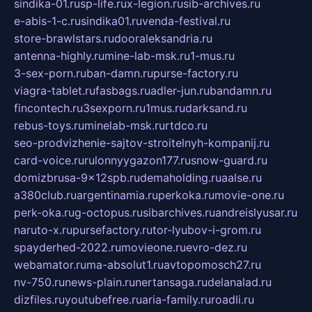
sindika-01.ru
sp-life.ru
x-legion.ru
sib-archives.ru
e-abis-1-c.ru
sindika01.ru
venda-festival.ru
store-brawlstars.ru
dooraleksandria.ru
antenna-highly.ru
mine-lab-msk.ru
1-mus.ru
3-sex-porn.ru
ban-damn.ru
purse-factory.ru
viagra-tablet.ru
fasbags.ru
adler-jun.ru
bandamn.ru
fincontech.ru
3sexporn.ru
1mus.ru
darksand.ru
rebus-toys.ru
minelab-msk.ru
rtdco.ru
seo-prodvizhenie-sajtov-stroitelnyh-kompanij.ru
card-voice.ru
rulonnyygazon177.ru
snow-guard.ru
domizbrusa-9x12spb.ru
demaholding.ru
aalse.ru
a380club.ru
argentinamia.ru
perkoka.ru
movie-one.ru
perk-oka.ru
g-octopus.ru
sibarchives.ru
andreislyusar.ru
naruto-x.ru
pursefactory.ru
tor-lyubov-i-grom.ru
spayderhed-2022.ru
movieone.ru
evro-dez.ru
webamator.ru
ma-absolut1.ru
avtopomosch27.ru
nv-750.ru
news-plain.ru
nertansaga.ru
delanalad.ru
dizfiles.ru
youtubefree.ru
aria-family.ru
roadli.ru