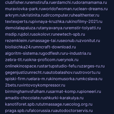
clubfisher.ru
remstirufa.ru
erdamchi.ru
doramamama.ru
muraviovka-park.ru
worldofwoman.ru
clean-dreams.ru
arkrym.ru
kristinita.ru
dircomputer.ru
healthenter.ru
textexperts.ru
pivnaya-kruzhka.ru
kinofilmy-2021.ru
demolalapaluza.ru
tanyavanya.ru
remstir-tolyatti.ru
msdip.ru
jdol.ru
sokolovr.ru
newtech-spb.ru
rezemkleim.ru
massage-tai.ru
seonub.ru
zvonitut.ru
biolisichka24.ru
mncraft-download.ru
algoritm-sistema.ru
godflesh.ru
ru-industria.ru
zebra-tlt.ru
okna-proficom.ru
erynok.ru
onlinekinospace.ru
startupstudio-fefu.ru
zarges-ru.ru
gegenjustizunrecht.ru
autobalashov.ru
utrovortu.ru
spiski-firm.ru
elara-m.ru
kinomusorka.ru
mkcslava.ru
2bets.ru
vintovoykompressor.ru
birminghamvsfulham.ru
sarmat-komp.ru
pioneeri.ru
amadis-chocolate.ru
shkurki-karakulya.ru
kanotiforet.spb.ru
tutmassage.ru
ecolog.org.ru
praga.spb.ru
falcorussia.ru
autodoctorservis.ru