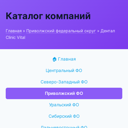
Каталог компаний
Главная
»
Приволжский федеральный округ
» Дентал
Clinic Vital
🏠 Главная
Центральный ФО
Северо-Западный ФО
Приволжский ФО
Уральский ФО
Сибирский ФО
Дальневосточный ФО