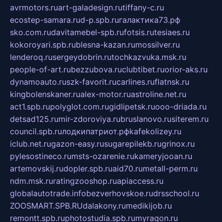
avrmotors.ru
art-galadesign.ru
tiffany-c.ru
ecostep-samara.ru
d-p.spb.ru
галактика73.рф
sko.com.ru
davitamebel-spb.ru
fotsis.ru
tesiaes.ru
kokoroyari.spb.ru
blesna-kazan.ru
mossilver.ru
lenderoq.ru
sergeydobrin.ru
tochkazvuka.msk.ru
people-of-art.ru
bezzubova.ru
clubtibet.ru
orior-aks.ru
dynamoauto.ru
szk-favorit.ru
carlines.ru
flatnsk.ru
kingbolenskaner.ru
alex-motor.ru
astroline.net.ru
act1.spb.ru
polyglot.com.ru
gidlipetsk.ru
ooo-driada.ru
detsad125.ru
mir-zdoroviya.ru
bruslanovo.ru
siterem.ru
council.spb.ru
лодкипатриот.рф
kafekolizey.ru
iclub.net.ru
gazon-easy.ru
sugarepilekb.ru
grinox.ru
pylesostineco.ru
msts-ozarenie.ru
kameryjooan.ru
artemovskij.ru
dopler.spb.ru
aid70.ru
metall-perm.ru
ndm.msk.ru
ratingzooshop.ru
apiaccess.ru
globalautotrade.info
bezverhovskoe.ru
drsschool.ru
ZOOSMART.SPB.RU
dalakony.ru
medikijob.ru
remontt.spb.ru
photostudia.spb.ru
myragon.ru