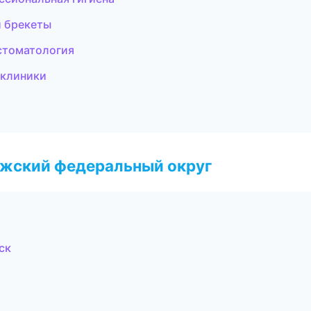
и брекеты
 стоматология
 клиники
лжский федеральный округ
ск