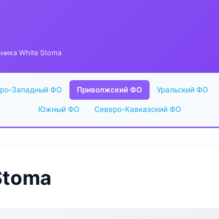
ника White Stoma
ро-Западный ФО
Приволжский ФО
Уральский ФО
Южный ФО
Северо-Кавказский ФО
Stoma