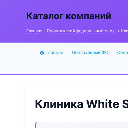
Каталог компаний
Главная
»
Приволжский федеральный округ
» Кли
🏠 Главная
Центральный ФО
Севе
Клиника White 