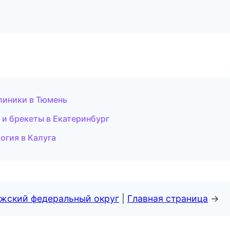
линики в Тюмень
 и брекеты в Екатеринбург
огия в Калуга
лжский федеральный округ
|
Главная страница
→