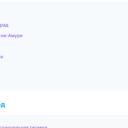
град
-на-Амуре
ск
од
ссиональная гигиена