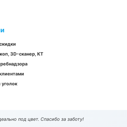
ми
скидки
оп, 3D-сканер, КТ
требнадзора
 клиентами
 уголок
еально под цвет. Спасибо за заботу!