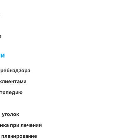
и
в
ми
требнадзора
 клиентами
ортопедию
 уголок
тика при лечении
 планирование