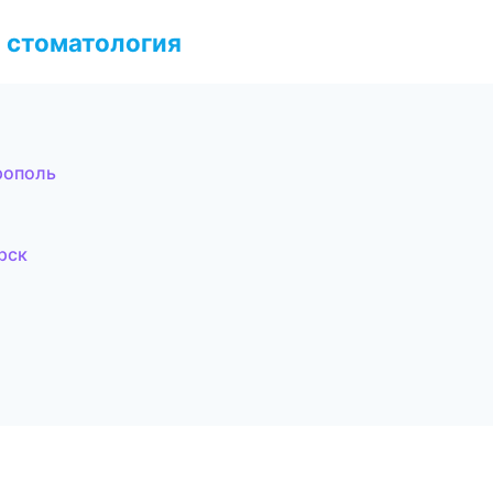
 стоматология
рополь
рск