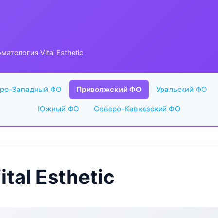
матология Vital Esthetic
ро-Западный ФО
Приволжский ФО
Уральский ФО
Южный ФО
Северо-Кавказский ФО
tal Esthetic