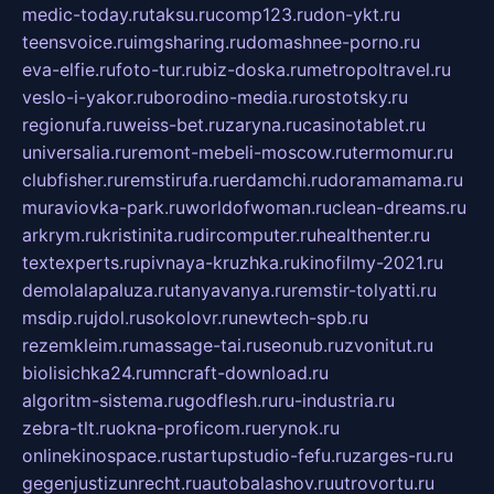
medic-today.ru
taksu.ru
comp123.ru
don-ykt.ru
teensvoice.ru
imgsharing.ru
domashnee-porno.ru
eva-elfie.ru
foto-tur.ru
biz-doska.ru
metropoltravel.ru
veslo-i-yakor.ru
borodino-media.ru
rostotsky.ru
regionufa.ru
weiss-bet.ru
zaryna.ru
casinotablet.ru
universalia.ru
remont-mebeli-moscow.ru
termomur.ru
clubfisher.ru
remstirufa.ru
erdamchi.ru
doramamama.ru
muraviovka-park.ru
worldofwoman.ru
clean-dreams.ru
arkrym.ru
kristinita.ru
dircomputer.ru
healthenter.ru
textexperts.ru
pivnaya-kruzhka.ru
kinofilmy-2021.ru
demolalapaluza.ru
tanyavanya.ru
remstir-tolyatti.ru
msdip.ru
jdol.ru
sokolovr.ru
newtech-spb.ru
rezemkleim.ru
massage-tai.ru
seonub.ru
zvonitut.ru
biolisichka24.ru
mncraft-download.ru
algoritm-sistema.ru
godflesh.ru
ru-industria.ru
zebra-tlt.ru
okna-proficom.ru
erynok.ru
onlinekinospace.ru
startupstudio-fefu.ru
zarges-ru.ru
gegenjustizunrecht.ru
autobalashov.ru
utrovortu.ru