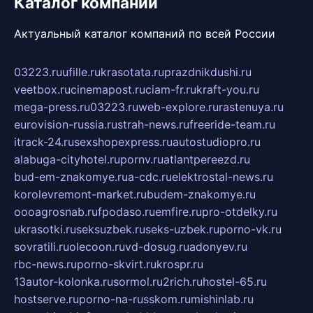
Каталог компаний
Актуальный каталог компаний по всей России
03223.ru
ufille.ru
krasotata.ru
prazdnikdushi.ru
veetbox.ru
cinemapost.ru
ciam-fr.ru
kraft-you.ru
mega-press.ru
03223.ru
web-explore.ru
rastenuya.ru
eurovision-russia.ru
strah-news.ru
freeride-team.ru
itrack-24.ru
sexshopexpress.ru
autostudiopro.ru
alabuga-cityhotel.ru
pornv.ru
atlantpereezd.ru
bud-em-znakomye.ru
a-cdc.ru
elektrostal-news.ru
korolevremont-market.ru
budem-znakomye.ru
oooagrosnab.ru
fpodaso.ru
emfire.ru
pro-otdelky.ru
ukrasotki.ru
seksuzbek.ru
seks-uzbek.ru
porno-vk.ru
sovratili.ru
olecoon.ru
vd-dosug.ru
adonyev.ru
rbc-news.ru
porno-skvirt.ru
krospr.ru
13autor-kolonka.ru
sormol.ru
2rich.ru
hostel-65.ru
hostserve.ru
porno-na-russkom.ru
mishinlab.ru