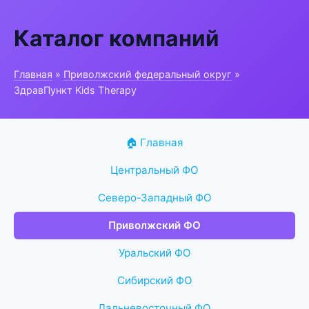
Каталог компаний
Главная
»
Приволжский федеральный округ
»
ЗдравПункт Kids Therapy
🏠 Главная
Центральный ФО
Северо-Западный ФО
Приволжский ФО
Уральский ФО
Сибирский ФО
Дальневосточный ФО