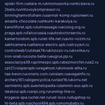
spiski-firm.ru
elara-m.ru
kinomusorka.ru
mkcslava.ru
2bets.ru
vintovoykompressor.ru
birminghamvsfulham.ru
sarmat-komp.ru
pioneeri.ru
amadis-chocolate.ru
shkurki-karakulya.ru
kanotiforet.spb.ru
tutmassage.ru
ecolog.org.ru
praga.spb.ru
falcorussia.ru
autodoctorservis.ru
kamertondom.spb.ru
net-life.net.ru
avto-vozim.ru
sakhcamera.ru
alliance-electro.spb.ru
stroyavt.ru
controlweb1.ru
tdsak74.ru
kinzozo-ru.ru
kvotka.ru
iron-snab.ru
costa-bella.ru
eugrus.pp.ru
associaciya39.ru
primexpo.spb.ru
bezmorchin.ru
ia2.ru
cpt21.ru
ispecspb.ru
regahost.ru
kolosok-elita.ru
tae-kwon.ru
consrio.com.ru
insiam.ru
avegainfo.ru
archery161.ru
bigencyclica.ru
vlast16.ru
korru.net
sarmiento.spb.su
extelopedia.ru
lammin-suo.spb.ru
iskatour.spb.ru
snpi.org.ru
running-line.ru
krygeva-spa.ru
chel.net.ru
rust-loco.ru
dugshop.ru
hl-beta.spb.ru
school494.spb.ru
mymubaby.ru