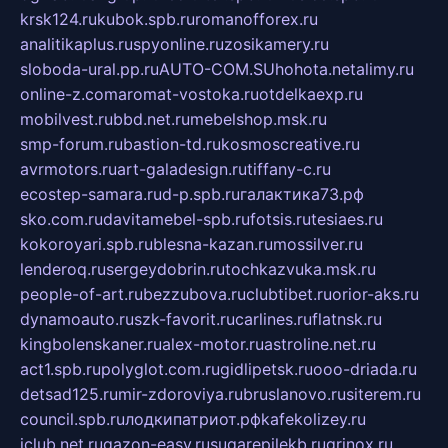
krsk124.ru
kubok.spb.ru
romanofforex.ru
analitikaplus.ru
spyonline.ru
zosikamery.ru
sloboda-ural.pp.ru
AUTO-COM.SU
hohota.net
alimy.ru
online-z.com
aromat-vostoka.ru
otdelkaexp.ru
mobilvest.ru
bbd.net.ru
mebelshop.msk.ru
smp-forum.ru
bastion-td.ru
kosmoscreative.ru
avrmotors.ru
art-galadesign.ru
tiffany-c.ru
ecostep-samara.ru
d-p.spb.ru
галактика73.рф
sko.com.ru
davitamebel-spb.ru
fotsis.ru
tesiaes.ru
kokoroyari.spb.ru
blesna-kazan.ru
mossilver.ru
lenderoq.ru
sergeydobrin.ru
tochkazvuka.msk.ru
people-of-art.ru
bezzubova.ru
clubtibet.ru
orior-aks.ru
dynamoauto.ru
szk-favorit.ru
carlines.ru
flatnsk.ru
kingbolenskaner.ru
alex-motor.ru
astroline.net.ru
act1.spb.ru
polyglot.com.ru
gidlipetsk.ru
ooo-driada.ru
detsad125.ru
mir-zdoroviya.ru
bruslanovo.ru
siterem.ru
council.spb.ru
лодкипатриот.рф
kafekolizey.ru
iclub.net.ru
gazon-easy.ru
sugarepilekb.ru
grinox.ru