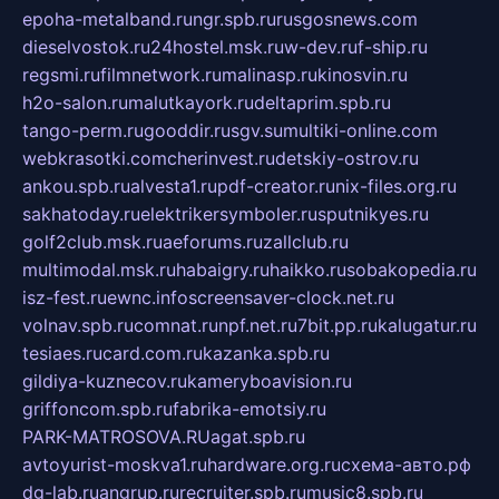
epoha-metalband.ru
ngr.spb.ru
rusgosnews.com
dieselvostok.ru
24hostel.msk.ru
w-dev.ru
f-ship.ru
regsmi.ru
filmnetwork.ru
malinasp.ru
kinosvin.ru
h2o-salon.ru
malutkayork.ru
deltaprim.spb.ru
tango-perm.ru
gooddir.ru
sgv.su
multiki-online.com
webkrasotki.com
cherinvest.ru
detskiy-ostrov.ru
ankou.spb.ru
alvesta1.ru
pdf-creator.ru
nix-files.org.ru
sakhatoday.ru
elektrikersymboler.ru
sputnikyes.ru
golf2club.msk.ru
aeforums.ru
zallclub.ru
multimodal.msk.ru
habaigry.ru
haikko.ru
sobakopedia.ru
isz-fest.ru
ewnc.info
screensaver-clock.net.ru
volnav.spb.ru
comnat.ru
npf.net.ru
7bit.pp.ru
kalugatur.ru
tesiaes.ru
card.com.ru
kazanka.spb.ru
gildiya-kuznecov.ru
kameryboavision.ru
griffoncom.spb.ru
fabrika-emotsiy.ru
PARK-MATROSOVA.RU
agat.spb.ru
avtoyurist-moskva1.ru
hardware.org.ru
схема-авто.рф
dg-lab.ru
angrup.ru
recruiter.spb.ru
music8.spb.ru