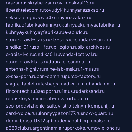
raszar.ru
vskrytie-zamkov-moskva113.ru
lipetsktelecom.ru
tovudyi4kuhnyanazakaz.ru
seksuzb.ru
guzywia4kuhnyanazakaz.ru
fabrikaofabrikaokuhny.ru
kuhnyaekuhnyaafabrika.ru
kuhnyaykuhnyayfabrika.ru
e-abis1c.ru
store-brawl-stars.ru
kts-services.ru
dark-sand.ru
sindika-01.ru
sp-life.ru
x-legion.ru
sib-archives.ru
e-abis-1-c.ru
sindika01.ru
venda-festival.ru
store-brawlstars.ru
dooraleksandria.ru
antenna-highly.ru
mine-lab-msk.ru
1-mus.ru
3-sex-porn.ru
ban-damn.ru
purse-factory.ru
viagra-tablet.ru
fasbags.ru
adler-jun.ru
bandamn.ru
fincontech.ru
3sexporn.ru
1mus.ru
darksand.ru
rebus-toys.ru
minelab-msk.ru
rtdco.ru
seo-prodvizhenie-sajtov-stroitelnyh-kompanij.ru
card-voice.ru
rulonnyygazon177.ru
snow-guard.ru
domizbrusa-9x12spb.ru
demaholding.ru
aalse.ru
a380club.ru
argentinamia.ru
perkoka.ru
movie-one.ru