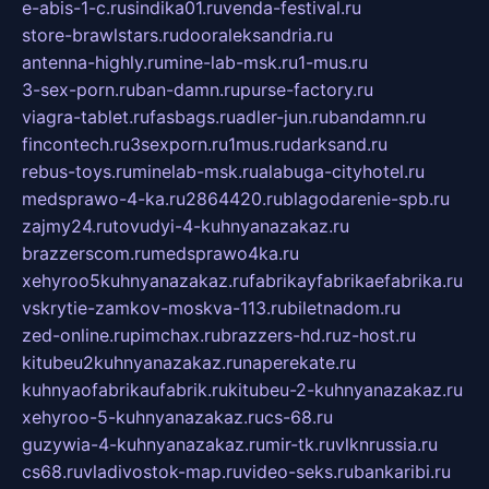
e-abis-1-c.ru
sindika01.ru
venda-festival.ru
store-brawlstars.ru
dooraleksandria.ru
antenna-highly.ru
mine-lab-msk.ru
1-mus.ru
3-sex-porn.ru
ban-damn.ru
purse-factory.ru
viagra-tablet.ru
fasbags.ru
adler-jun.ru
bandamn.ru
fincontech.ru
3sexporn.ru
1mus.ru
darksand.ru
rebus-toys.ru
minelab-msk.ru
alabuga-cityhotel.ru
medsprawo-4-ka.ru
2864420.ru
blagodarenie-spb.ru
zajmy24.ru
tovudyi-4-kuhnyanazakaz.ru
brazzerscom.ru
medsprawo4ka.ru
xehyroo5kuhnyanazakaz.ru
fabrikayfabrikaefabrika.ru
vskrytie-zamkov-moskva-113.ru
biletnadom.ru
zed-online.ru
pimchax.ru
brazzers-hd.ru
z-host.ru
kitubeu2kuhnyanazakaz.ru
naperekate.ru
kuhnyaofabrikaufabrik.ru
kitubeu-2-kuhnyanazakaz.ru
xehyroo-5-kuhnyanazakaz.ru
cs-68.ru
guzywia-4-kuhnyanazakaz.ru
mir-tk.ru
vlknrussia.ru
cs68.ru
vladivostok-map.ru
video-seks.ru
bankaribi.ru