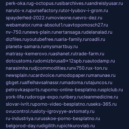
perk-oka.ru
g-octopus.ru
sibarchives.ru
andreislyusar.ru
naruto-x.ru
pursefactory.ru
tor-lyubov-i-grom.ru
spayderhed-2022.ru
movieone.ru
evro-dez.ru
webamator.ru
ma-absolut1.ru
avtopomosch27.ru
nv-750.ru
news-plain.ru
nertansaga.ru
delanalad.ru
dizfiles.ru
youtubefree.ru
aria-family.ru
roadli.ru
planeta-samara.ru
mysmartbuy.ru
matrasy-kemerovo.ru
ashanet.ru
trade-farm.ru
dotcustoms.ru
domizbrusa9x12spb.ru
autodamp.ru
narasimha.ru
djcommodities.ru
nv750.ru
x-ton.ru
newsplain.ru
cardvoice.ru
modopaper.ru
manunae.ru
gbget.ru
alfeihavsalnassr.ru
madoma.ru
tajuncos.ru
petrovkasports.ru
porno-online-besplatno.ru
splclub.ru
york-life.ru
doroga-expo.ru
ribery.ru
cleanmedicine.ru
slovar-ivrit.ru
porno-video-besplatno.ru
seks-365.ru
ovucontrol.ru
sloty-igrovyye-avtomaty.ru
ru-industriya.ru
russkoe-porno-besplatno.ru
belgorod-day.ru
digilith.ru
pichkurovlab.ru