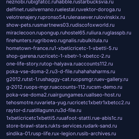
neznobi.ru
bigfatcc.ru
habble.ru
starbucksvia.ru
delfinet.ru
silvernano.ru
elestal.ru
vektor-doroga.ru
velotrenajery.ru
pronso54.ru
lenasever.ru
lovinskix.ru
show-pets.ru
smartnews03.ru
discofoxworld.ru
miraclecoon.ru
pongup.ru
hostel65.ru
liura.ru
glasspb.ru
firehunters.ru
gribowo.ru
gnalis.ru
bulkitula.ru
hometown-france.ru
1-xbeticricetc-1-xbetti-5.ru
shop-garena.ru
cricetc-1-xbetr-1-xbetcc-2.ru
one-life-story.ru
top-halyava.ru
accounts112.ru
poka-vse-doma-2.ru
3-d-file.ru
hahahaharms.ru
g2012.ru
tst-1.ru
shaggy-cat.ru
opsmgr.ru
ev-gallery.ru
g-2012.ru
ops-mgr.ru
accounts-112.ru
csm-demo.ru
poka-vse-doma2.ru
airgungames.ru
allseo-host.ru
tehosmotre.ru
varieta-yug.ru
cricetc1xbetr1xbetcc2.ru
raytor-d.ru
atillagunn.ru
3d-file.ru
1xbeticricetc1xbetti5.ru
uafoot-statti.ru
e-abis1c.ru
store-brawl-stars.ru
kts-services.ru
dark-sand.ru
sindika-01.ru
sp-life.ru
x-legion.ru
sib-archives.ru