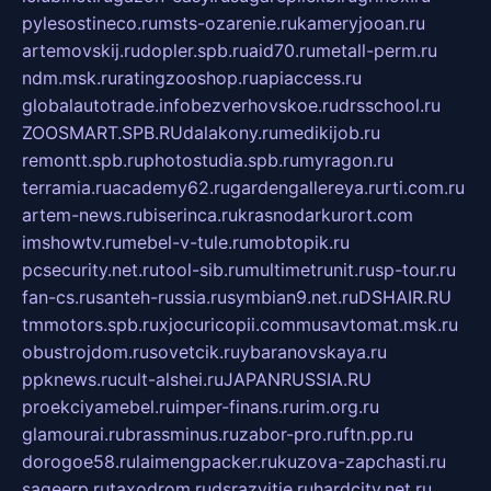
pylesostineco.ru
msts-ozarenie.ru
kameryjooan.ru
artemovskij.ru
dopler.spb.ru
aid70.ru
metall-perm.ru
ndm.msk.ru
ratingzooshop.ru
apiaccess.ru
globalautotrade.info
bezverhovskoe.ru
drsschool.ru
ZOOSMART.SPB.RU
dalakony.ru
medikijob.ru
remontt.spb.ru
photostudia.spb.ru
myragon.ru
terramia.ru
academy62.ru
gardengallereya.ru
rti.com.ru
artem-news.ru
biserinca.ru
krasnodarkurort.com
imshowtv.ru
mebel-v-tule.ru
mobtopik.ru
pcsecurity.net.ru
tool-sib.ru
multimetrunit.ru
sp-tour.ru
fan-cs.ru
santeh-russia.ru
symbian9.net.ru
DSHAIR.RU
tmmotors.spb.ru
xjocuricopii.com
musavtomat.msk.ru
obustrojdom.ru
sovetcik.ru
ybaranovskaya.ru
ppknews.ru
cult-alshei.ru
JAPANRUSSIA.RU
proekciyamebel.ru
imper-finans.ru
rim.org.ru
glamourai.ru
brassminus.ru
zabor-pro.ru
ftn.pp.ru
dorogoe58.ru
laimengpacker.ru
kuzova-zapchasti.ru
sageerp.ru
taxodrom.ru
dsrazvitie.ru
hardcity.net.ru