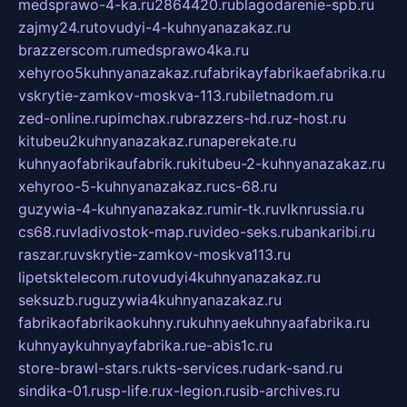
medsprawo-4-ka.ru
2864420.ru
blagodarenie-spb.ru
zajmy24.ru
tovudyi-4-kuhnyanazakaz.ru
brazzerscom.ru
medsprawo4ka.ru
xehyroo5kuhnyanazakaz.ru
fabrikayfabrikaefabrika.ru
vskrytie-zamkov-moskva-113.ru
biletnadom.ru
zed-online.ru
pimchax.ru
brazzers-hd.ru
z-host.ru
kitubeu2kuhnyanazakaz.ru
naperekate.ru
kuhnyaofabrikaufabrik.ru
kitubeu-2-kuhnyanazakaz.ru
xehyroo-5-kuhnyanazakaz.ru
cs-68.ru
guzywia-4-kuhnyanazakaz.ru
mir-tk.ru
vlknrussia.ru
cs68.ru
vladivostok-map.ru
video-seks.ru
bankaribi.ru
raszar.ru
vskrytie-zamkov-moskva113.ru
lipetsktelecom.ru
tovudyi4kuhnyanazakaz.ru
seksuzb.ru
guzywia4kuhnyanazakaz.ru
fabrikaofabrikaokuhny.ru
kuhnyaekuhnyaafabrika.ru
kuhnyaykuhnyayfabrika.ru
e-abis1c.ru
store-brawl-stars.ru
kts-services.ru
dark-sand.ru
sindika-01.ru
sp-life.ru
x-legion.ru
sib-archives.ru