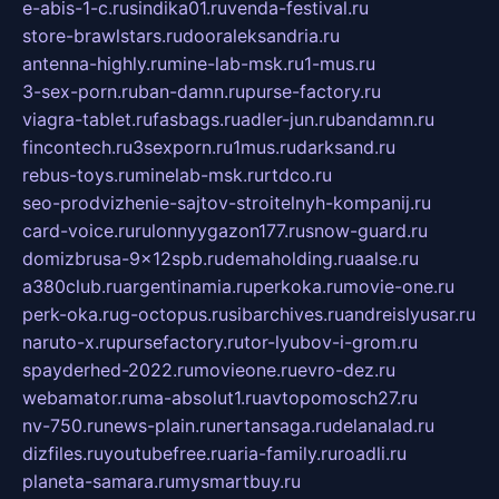
e-abis-1-c.ru
sindika01.ru
venda-festival.ru
store-brawlstars.ru
dooraleksandria.ru
antenna-highly.ru
mine-lab-msk.ru
1-mus.ru
3-sex-porn.ru
ban-damn.ru
purse-factory.ru
viagra-tablet.ru
fasbags.ru
adler-jun.ru
bandamn.ru
fincontech.ru
3sexporn.ru
1mus.ru
darksand.ru
rebus-toys.ru
minelab-msk.ru
rtdco.ru
seo-prodvizhenie-sajtov-stroitelnyh-kompanij.ru
card-voice.ru
rulonnyygazon177.ru
snow-guard.ru
domizbrusa-9x12spb.ru
demaholding.ru
aalse.ru
a380club.ru
argentinamia.ru
perkoka.ru
movie-one.ru
perk-oka.ru
g-octopus.ru
sibarchives.ru
andreislyusar.ru
naruto-x.ru
pursefactory.ru
tor-lyubov-i-grom.ru
spayderhed-2022.ru
movieone.ru
evro-dez.ru
webamator.ru
ma-absolut1.ru
avtopomosch27.ru
nv-750.ru
news-plain.ru
nertansaga.ru
delanalad.ru
dizfiles.ru
youtubefree.ru
aria-family.ru
roadli.ru
planeta-samara.ru
mysmartbuy.ru