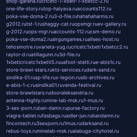
shop-garena.ru
cricetc-1-xbetr-1-xbetcc-2.ru
one-life-story.ru
top-halyava.ru
accounts112.ru
poka-vse-doma-2.ru
3-d-file.ru
hahahaharms.ru
g2012.ru
tst-1.ru
shaggy-cat.ru
opsmgr.ru
ev-gallery.ru
g-2012.ru
ops-mgr.ru
accounts-112.ru
csm-demo.ru
poka-vse-doma2.ru
airgungames.ru
allseo-host.ru
tehosmotre.ru
varieta-yug.ru
cricetc1xbetr1xbetcc2.ru
raytor-d.ru
atillagunn.ru
3d-file.ru
1xbeticricetc1xbetti5.ru
uafoot-statti.ru
e-abis1c.ru
store-brawl-stars.ru
kts-services.ru
dark-sand.ru
sindika-01.ru
sp-life.ru
x-legion.ru
sib-archives.ru
e-abis-1-c.ru
sindika01.ru
venda-festival.ru
store-brawlstars.ru
dooraleksandria.ru
antenna-highly.ru
mine-lab-msk.ru
1-mus.ru
3-sex-porn.ru
ban-damn.ru
purse-factory.ru
viagra-tablet.ru
fasbags.ru
adler-jun.ru
bandamn.ru
fincontech.ru
3sexporn.ru
1mus.ru
darksand.ru
rebus-toys.ru
minelab-msk.ru
alabuga-cityhotel.ru