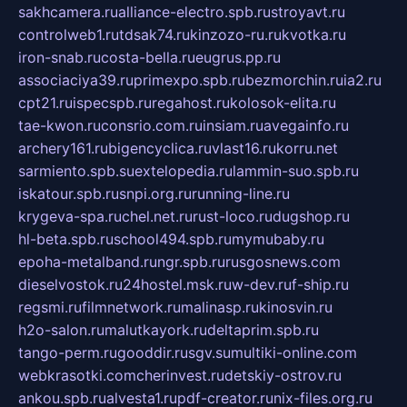
sakhcamera.ru
alliance-electro.spb.ru
stroyavt.ru
controlweb1.ru
tdsak74.ru
kinzozo-ru.ru
kvotka.ru
iron-snab.ru
costa-bella.ru
eugrus.pp.ru
associaciya39.ru
primexpo.spb.ru
bezmorchin.ru
ia2.ru
cpt21.ru
ispecspb.ru
regahost.ru
kolosok-elita.ru
tae-kwon.ru
consrio.com.ru
insiam.ru
avegainfo.ru
archery161.ru
bigencyclica.ru
vlast16.ru
korru.net
sarmiento.spb.su
extelopedia.ru
lammin-suo.spb.ru
iskatour.spb.ru
snpi.org.ru
running-line.ru
krygeva-spa.ru
chel.net.ru
rust-loco.ru
dugshop.ru
hl-beta.spb.ru
school494.spb.ru
mymubaby.ru
epoha-metalband.ru
ngr.spb.ru
rusgosnews.com
dieselvostok.ru
24hostel.msk.ru
w-dev.ru
f-ship.ru
regsmi.ru
filmnetwork.ru
malinasp.ru
kinosvin.ru
h2o-salon.ru
malutkayork.ru
deltaprim.spb.ru
tango-perm.ru
gooddir.ru
sgv.su
multiki-online.com
webkrasotki.com
cherinvest.ru
detskiy-ostrov.ru
ankou.spb.ru
alvesta1.ru
pdf-creator.ru
nix-files.org.ru