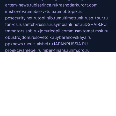
artem-news.ru
biserinca.ru
krasnodarkurort.com
imshowtv.ru
mebel-v-tule.ru
mobtopik.ru
pcsecurity.net.ru
tool-sib.ru
multimetrunit.ru
sp-tour.ru
fan-cs.ru
santeh-russia.ru
symbian9.net.ru
DSHAIR.RU
tmmotors.spb.ru
xjocuricopii.com
musavtomat.msk.ru
obustrojdom.ru
sovetcik.ru
ybaranovskaya.ru
ppknews.ru
cult-alshei.ru
JAPANRUSSIA.RU
proekciyamebel.ru
imper-finans.ru
rim.org.ru
glamourai.ru
brassminus.ru
zabor-pro.ru
ftn.pp.ru
dorogoe58.ru
laimengpacker.ru
kuzova-zapchasti.ru
sageerp.ru
taxodrom.ru
dsrazvitie.ru
hardcity.net.ru
ratinghomegames.ru
topservice25.ru
gubernyan.ru
gtglasslined.ru
ii4.ru
tssport.spb.ru
andorra24.com
blackwallstreet.ru
oboimos.ru
optim-doors.com.ru
ikuch.ru
nycr.org.ru
npa21.ru
vremya-ch.spb.ru
desert000.ru
ivtorgi.ru
ifiori.ru
catalog-statei.ru
dcv.org.ru
spetsmaster174.ru
ipkameryhiseeu.ru
dum26.ru
ruspol.spb.ru
fr-opendp.ru
kam-solnyshko.ru