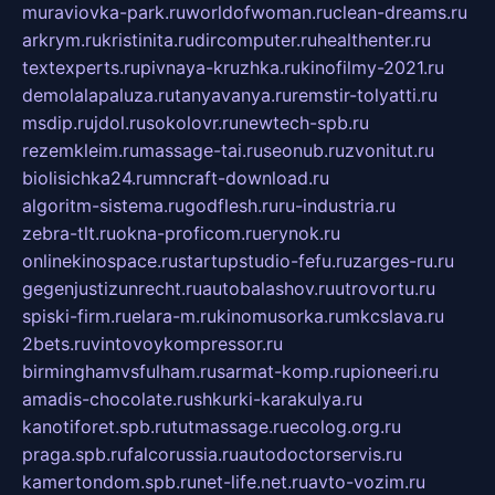
muraviovka-park.ru
worldofwoman.ru
clean-dreams.ru
arkrym.ru
kristinita.ru
dircomputer.ru
healthenter.ru
textexperts.ru
pivnaya-kruzhka.ru
kinofilmy-2021.ru
demolalapaluza.ru
tanyavanya.ru
remstir-tolyatti.ru
msdip.ru
jdol.ru
sokolovr.ru
newtech-spb.ru
rezemkleim.ru
massage-tai.ru
seonub.ru
zvonitut.ru
biolisichka24.ru
mncraft-download.ru
algoritm-sistema.ru
godflesh.ru
ru-industria.ru
zebra-tlt.ru
okna-proficom.ru
erynok.ru
onlinekinospace.ru
startupstudio-fefu.ru
zarges-ru.ru
gegenjustizunrecht.ru
autobalashov.ru
utrovortu.ru
spiski-firm.ru
elara-m.ru
kinomusorka.ru
mkcslava.ru
2bets.ru
vintovoykompressor.ru
birminghamvsfulham.ru
sarmat-komp.ru
pioneeri.ru
amadis-chocolate.ru
shkurki-karakulya.ru
kanotiforet.spb.ru
tutmassage.ru
ecolog.org.ru
praga.spb.ru
falcorussia.ru
autodoctorservis.ru
kamertondom.spb.ru
net-life.net.ru
avto-vozim.ru