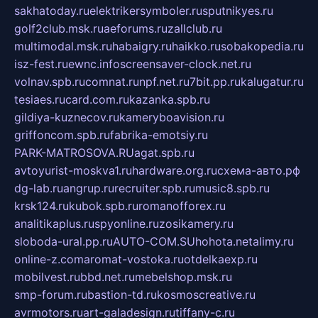
sakhatoday.ru
elektrikersymboler.ru
sputnikyes.ru
golf2club.msk.ru
aeforums.ru
zallclub.ru
multimodal.msk.ru
habaigry.ru
haikko.ru
sobakopedia.ru
isz-fest.ru
ewnc.info
screensaver-clock.net.ru
volnav.spb.ru
comnat.ru
npf.net.ru
7bit.pp.ru
kalugatur.ru
tesiaes.ru
card.com.ru
kazanka.spb.ru
gildiya-kuznecov.ru
kameryboavision.ru
griffoncom.spb.ru
fabrika-emotsiy.ru
PARK-MATROSOVA.RU
agat.spb.ru
avtoyurist-moskva1.ru
hardware.org.ru
схема-авто.рф
dg-lab.ru
angrup.ru
recruiter.spb.ru
music8.spb.ru
krsk124.ru
kubok.spb.ru
romanofforex.ru
analitikaplus.ru
spyonline.ru
zosikamery.ru
sloboda-ural.pp.ru
AUTO-COM.SU
hohota.net
alimy.ru
online-z.com
aromat-vostoka.ru
otdelkaexp.ru
mobilvest.ru
bbd.net.ru
mebelshop.msk.ru
smp-forum.ru
bastion-td.ru
kosmoscreative.ru
avrmotors.ru
art-galadesign.ru
tiffany-c.ru