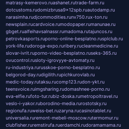
matrasy-kemerovo.ru
ashanet.ru
trade-farm.ru
dotcustoms.ru
domizbrusa9x12spb.ru
autodamp.ru
narasimha.ru
djcommodities.ru
nv750.ru
x-ton.ru
newsplain.ru
cardvoice.ru
modopaper.ru
manunae.ru
gbget.ru
alfeihavsalnassr.ru
madoma.ru
tajuncos.ru
petrovkasports.ru
porno-online-besplatno.ru
splclub.ru
york-life.ru
doroga-expo.ru
ribery.ru
cleanmedicine.ru
slovar-ivrit.ru
porno-video-besplatno.ru
seks-365.ru
ovucontrol.ru
sloty-igrovyye-avtomaty.ru
ru-industriya.ru
russkoe-porno-besplatno.ru
belgorod-day.ru
digilith.ru
pichkurovlab.ru
medic-today.ru
taksu.ru
comp123.ru
don-ykt.ru
teensvoice.ru
imgsharing.ru
domashnee-porno.ru
eva-elfie.ru
foto-tur.ru
biz-doska.ru
metropoltravel.ru
veslo-i-yakor.ru
borodino-media.ru
rostotsky.ru
regionufa.ru
weiss-bet.ru
zaryna.ru
casinotablet.ru
universalia.ru
remont-mebeli-moscow.ru
termomur.ru
clubfisher.ru
remstirufa.ru
erdamchi.ru
doramamama.ru