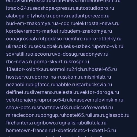
eurovision-russia.ru
strah-news.ru
freeride-team.ru
itrack-24.ru
sexshopexpress.ru
autostudiopro.ru
alabuga-cityhotel.ru
pornv.ru
atlantpereezd.ru
bud-em-znakomye.ru
a-cdc.ru
elektrostal-news.ru
korolevremont-market.ru
budem-znakomye.ru
oooagrosnab.ru
fpodaso.ru
emfire.ru
pro-otdelky.ru
ukrasotki.ru
seksuzbek.ru
seks-uzbek.ru
porno-vk.ru
sovratili.ru
olecoon.ru
vd-dosug.ru
adonyev.ru
rbc-news.ru
porno-skvirt.ru
krospr.ru
13autor-kolonka.ru
sormol.ru
2rich.ru
hostel-65.ru
hostserve.ru
porno-na-russkom.ru
mishinlab.ru
neznobi.ru
bigfatcc.ru
habble.ru
starbucksvia.ru
delfinet.ru
silvernano.ru
elestal.ru
vektor-doroga.ru
velotrenajery.ru
pronso54.ru
lenasever.ru
lovinskix.ru
show-pets.ru
smartnews03.ru
discofoxworld.ru
miraclecoon.ru
pongup.ru
hostel65.ru
liura.ru
glasspb.ru
firehunters.ru
gribowo.ru
gnalis.ru
bulkitula.ru
hometown-france.ru
1-xbeticricetc-1-xbetti-5.ru