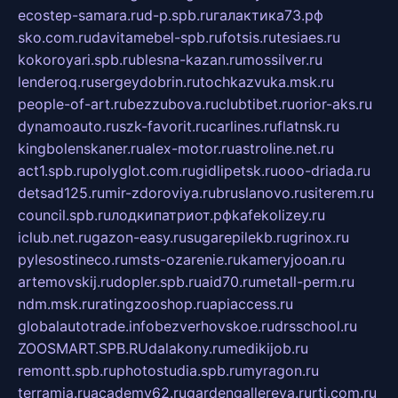
ecostep-samara.ru
d-p.spb.ru
галактика73.рф
sko.com.ru
davitamebel-spb.ru
fotsis.ru
tesiaes.ru
kokoroyari.spb.ru
blesna-kazan.ru
mossilver.ru
lenderoq.ru
sergeydobrin.ru
tochkazvuka.msk.ru
people-of-art.ru
bezzubova.ru
clubtibet.ru
orior-aks.ru
dynamoauto.ru
szk-favorit.ru
carlines.ru
flatnsk.ru
kingbolenskaner.ru
alex-motor.ru
astroline.net.ru
act1.spb.ru
polyglot.com.ru
gidlipetsk.ru
ooo-driada.ru
detsad125.ru
mir-zdoroviya.ru
bruslanovo.ru
siterem.ru
council.spb.ru
лодкипатриот.рф
kafekolizey.ru
iclub.net.ru
gazon-easy.ru
sugarepilekb.ru
grinox.ru
pylesostineco.ru
msts-ozarenie.ru
kameryjooan.ru
artemovskij.ru
dopler.spb.ru
aid70.ru
metall-perm.ru
ndm.msk.ru
ratingzooshop.ru
apiaccess.ru
globalautotrade.info
bezverhovskoe.ru
drsschool.ru
ZOOSMART.SPB.RU
dalakony.ru
medikijob.ru
remontt.spb.ru
photostudia.spb.ru
myragon.ru
terramia.ru
academy62.ru
gardengallereya.ru
rti.com.ru