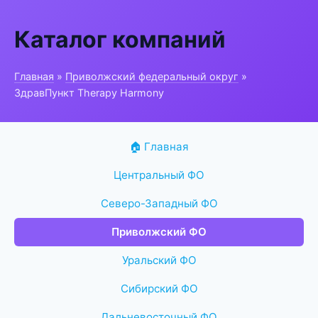
Каталог компаний
Главная
»
Приволжский федеральный округ
»
ЗдравПункт Therapy Harmony
🏠 Главная
Центральный ФО
Северо-Западный ФО
Приволжский ФО
Уральский ФО
Сибирский ФО
Дальневосточный ФО