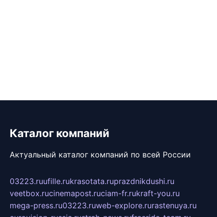
Каталог компаний
Актуальный каталог компаний по всей России
03223.ru
ufille.ru
krasotata.ru
prazdnikdushi.ru
veetbox.ru
cinemapost.ru
ciam-fr.ru
kraft-you.ru
mega-press.ru
03223.ru
web-explore.ru
rastenuya.ru