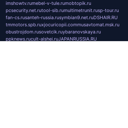
imshowtv.ru
mebel-v-tule.ru
mobtopik.ru
pcsecurity.net.ru
tool-sib.ru
multimetrunit.ru
sp-tour.ru
fan-cs.ru
santeh-russia.ru
symbian9.net.ru
DSHAIR.RU
tmmotors.spb.ru
xjocuricopii.com
musavtomat.msk.ru
obustrojdom.ru
sovetcik.ru
ybaranovskaya.ru
ppknews.ru
cult-alshei.ru
JAPANRUSSIA.RU
proekciyamebel.ru
imper-finans.ru
rim.org.ru
glamourai.ru
brassminus.ru
zabor-pro.ru
ftn.pp.ru
dorogoe58.ru
laimengpacker.ru
kuzova-zapchasti.ru
sageerp.ru
taxodrom.ru
dsrazvitie.ru
hardcity.net.ru
ratinghomegames.ru
topservice25.ru
gubernyan.ru
gtglasslined.ru
ii4.ru
tssport.spb.ru
andorra24.com
blackwallstreet.ru
oboimos.ru
optim-doors.com.ru
ikuch.ru
nycr.org.ru
npa21.ru
vremya-ch.spb.ru
desert000.ru
ivtorgi.ru
ifiori.ru
catalog-statei.ru
dcv.org.ru
spetsmaster174.ru
ipkameryhiseeu.ru
dum26.ru
ruspol.spb.ru
fr-opendp.ru
kam-solnyshko.ru
cheyenne-arapaho.ru
sevzapmetal.spb.ru