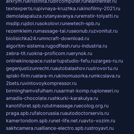
arkrym.ru
kristinita.ru
dircomputer.ru
healthenter.ru
textexperts.ru
pivnaya-kruzhka.ru
kinofilmy-2021.ru
demolalapaluza.ru
tanyavanya.ru
remstir-tolyatti.ru
msdip.ru
jdol.ru
sokolovr.ru
newtech-spb.ru
rezemkleim.ru
massage-tai.ru
seonub.ru
zvonitut.ru
biolisichka24.ru
mncraft-download.ru
algoritm-sistema.ru
godflesh.ru
ru-industria.ru
zebra-tlt.ru
okna-proficom.ru
erynok.ru
onlinekinospace.ru
startupstudio-fefu.ru
zarges-ru.ru
gegenjustizunrecht.ru
autobalashov.ru
utrovortu.ru
spiski-firm.ru
elara-m.ru
kinomusorka.ru
mkcslava.ru
2bets.ru
vintovoykompressor.ru
birminghamvsfulham.ru
sarmat-komp.ru
pioneeri.ru
amadis-chocolate.ru
shkurki-karakulya.ru
kanotiforet.spb.ru
tutmassage.ru
ecolog.org.ru
praga.spb.ru
falcorussia.ru
autodoctorservis.ru
kamertondom.spb.ru
net-life.net.ru
avto-vozim.ru
sakhcamera.ru
alliance-electro.spb.ru
stroyavt.ru