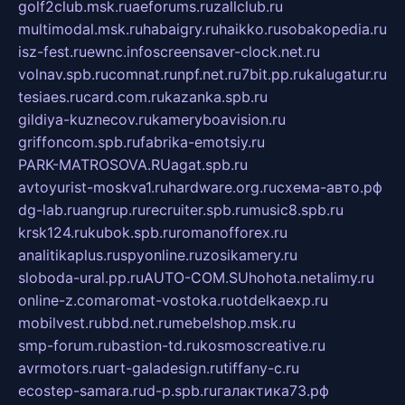
golf2club.msk.ru
aeforums.ru
zallclub.ru
multimodal.msk.ru
habaigry.ru
haikko.ru
sobakopedia.ru
isz-fest.ru
ewnc.info
screensaver-clock.net.ru
volnav.spb.ru
comnat.ru
npf.net.ru
7bit.pp.ru
kalugatur.ru
tesiaes.ru
card.com.ru
kazanka.spb.ru
gildiya-kuznecov.ru
kameryboavision.ru
griffoncom.spb.ru
fabrika-emotsiy.ru
PARK-MATROSOVA.RU
agat.spb.ru
avtoyurist-moskva1.ru
hardware.org.ru
схема-авто.рф
dg-lab.ru
angrup.ru
recruiter.spb.ru
music8.spb.ru
krsk124.ru
kubok.spb.ru
romanofforex.ru
analitikaplus.ru
spyonline.ru
zosikamery.ru
sloboda-ural.pp.ru
AUTO-COM.SU
hohota.net
alimy.ru
online-z.com
aromat-vostoka.ru
otdelkaexp.ru
mobilvest.ru
bbd.net.ru
mebelshop.msk.ru
smp-forum.ru
bastion-td.ru
kosmoscreative.ru
avrmotors.ru
art-galadesign.ru
tiffany-c.ru
ecostep-samara.ru
d-p.spb.ru
галактика73.рф