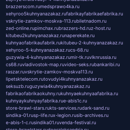
brazzerscom.ru
medsprawo4ka.ru
xehyroo5kuhnyanazakaz.ru
fabrikayfabrikaefabrika.ru
vskrytie-zamkov-moskva-113.ru
biletnadom.ru
zed-online.ru
pimchax.ru
brazzers-hd.ru
z-host.ru
kitubeu2kuhnyanazakaz.ru
naperekate.ru
kuhnyaofabrikaufabrik.ru
kitubeu-2-kuhnyanazakaz.ru
xehyroo-5-kuhnyanazakaz.ru
cs-68.ru
guzywia-4-kuhnyanazakaz.ru
mir-tk.ru
vlknrussia.ru
cs68.ru
vladivostok-map.ru
video-seks.ru
bankaribi.ru
raszar.ru
vskrytie-zamkov-moskva113.ru
lipetsktelecom.ru
tovudyi4kuhnyanazakaz.ru
seksuzb.ru
guzywia4kuhnyanazakaz.ru
fabrikaofabrikaokuhny.ru
kuhnyaekuhnyaafabrika.ru
kuhnyaykuhnyayfabrika.ru
e-abis1c.ru
store-brawl-stars.ru
kts-services.ru
dark-sand.ru
sindika-01.ru
sp-life.ru
x-legion.ru
sib-archives.ru
e-abis-1-c.ru
sindika01.ru
venda-festival.ru
store-brawlstars.ru
dooraleksandria.ru