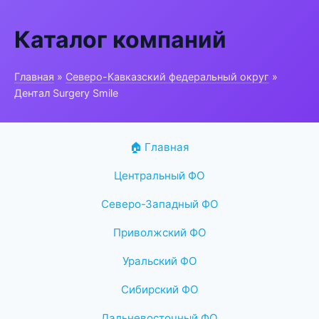
Каталог компаний
Главная
»
Северо-Кавказский федеральный округ
»
Дентал Surgery Smile
🏠 Главная
Центральный ФО
Северо-Западный ФО
Приволжский ФО
Уральский ФО
Сибирский ФО
Дальневосточный ФО