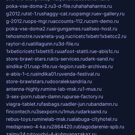
poka-vse-doma-2.ru
3-d-file.ru
hahahaharms.ru
g2012.ru
tst-1.ru
shaggy-cat.ru
opsmgr.ru
ev-gallery.ru
g-2012.ru
ops-mgr.ru
accounts-112.ru
csm-demo.ru
poka-vse-doma2.ru
airgungames.ru
allseo-host.ru
tehosmotre.ru
varieta-yug.ru
cricetc1xbetr1xbetcc2.ru
raytor-d.ru
atillagunn.ru
3d-file.ru
1xbeticricetc1xbetti5.ru
uafoot-statti.ru
e-abis1c.ru
store-brawl-stars.ru
kts-services.ru
dark-sand.ru
sindika-01.ru
sp-life.ru
x-legion.ru
sib-archives.ru
e-abis-1-c.ru
sindika01.ru
venda-festival.ru
store-brawlstars.ru
dooraleksandria.ru
antenna-highly.ru
mine-lab-msk.ru
1-mus.ru
3-sex-porn.ru
ban-damn.ru
purse-factory.ru
viagra-tablet.ru
fasbags.ru
adler-jun.ru
bandamn.ru
fincontech.ru
3sexporn.ru
1mus.ru
darksand.ru
rebus-toys.ru
minelab-msk.ru
alabuga-cityhotel.ru
medsprawo-4-ka.ru
2864420.ru
blagodarenie-spb.ru
zajmy24.ru
tovudyi-4-kuhnyanazakaz.ru