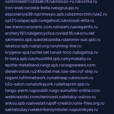
controlweb1.ru
tdsak74.ru
kinzozo-ru.ru
kvotka.ru
iron-snab.ru
costa-bella.ru
eugrus.pp.ru
associaciya39.ru
primexpo.spb.ru
bezmorchin.ru
ia2.ru
cpt21.ru
ispecspb.ru
regahost.ru
kolosok-elita.ru
tae-kwon.ru
consrio.com.ru
insiam.ru
avegainfo.ru
archery161.ru
bigencyclica.ru
vlast16.ru
korru.net
sarmiento.spb.su
extelopedia.ru
lammin-suo.spb.ru
iskatour.spb.ru
snpi.org.ru
running-line.ru
krygeva-spa.ru
chel.net.ru
rust-loco.ru
dugshop.ru
hl-beta.spb.ru
school494.spb.ru
mymubaby.ru
epoha-metalband.ru
ngr.spb.ru
rusgosnews.com
dieselvostok.ru
24hostel.msk.ru
w-dev.ru
f-ship.ru
regsmi.ru
filmnetwork.ru
malinasp.ru
kinosvin.ru
h2o-salon.ru
malutkayork.ru
deltaprim.spb.ru
tango-perm.ru
gooddir.ru
sgv.su
multiki-online.com
webkrasotki.com
cherinvest.ru
detskiy-ostrov.ru
ankou.spb.ru
alvesta1.ru
pdf-creator.ru
nix-files.org.ru
sakhatoday.ru
elektrikersymboler.ru
sputnikyes.ru