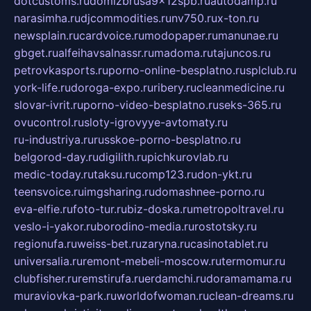
dotcustoms.ru
domizbrusa9x12spb.ru
autodamp.ru
narasimha.ru
djcommodities.ru
nv750.ru
x-ton.ru
newsplain.ru
cardvoice.ru
modopaper.ru
manunae.ru
gbget.ru
alfeihavsalnassr.ru
madoma.ru
tajuncos.ru
petrovkasports.ru
porno-online-besplatno.ru
splclub.ru
york-life.ru
doroga-expo.ru
ribery.ru
cleanmedicine.ru
slovar-ivrit.ru
porno-video-besplatno.ru
seks-365.ru
ovucontrol.ru
sloty-igrovyye-avtomaty.ru
ru-industriya.ru
russkoe-porno-besplatno.ru
belgorod-day.ru
digilith.ru
pichkurovlab.ru
medic-today.ru
taksu.ru
comp123.ru
don-ykt.ru
teensvoice.ru
imgsharing.ru
domashnee-porno.ru
eva-elfie.ru
foto-tur.ru
biz-doska.ru
metropoltravel.ru
veslo-i-yakor.ru
borodino-media.ru
rostotsky.ru
regionufa.ru
weiss-bet.ru
zaryna.ru
casinotablet.ru
universalia.ru
remont-mebeli-moscow.ru
termomur.ru
clubfisher.ru
remstirufa.ru
erdamchi.ru
doramamama.ru
muraviovka-park.ru
worldofwoman.ru
clean-dreams.ru