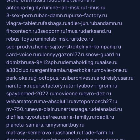
antenna-highly.ru
mine-lab-msk.ru
1-mus.ru
3-sex-porn.ru
ban-damn.ru
purse-factory.ru
viagra-tablet.ru
fasbags.ru
adler-jun.ru
bandamn.ru
fincontech.ru
3sexporn.ru
1mus.ru
darksand.ru
rebus-toys.ru
minelab-msk.ru
rtdco.ru
seo-prodvizhenie-sajtov-stroitelnyh-kompanij.ru
card-voice.ru
rulonnyygazon177.ru
snow-guard.ru
domizbrusa-9x12spb.ru
demaholding.ru
aalse.ru
a380club.ru
argentinamia.ru
perkoka.ru
movie-one.ru
perk-oka.ru
g-octopus.ru
sibarchives.ru
andreislyusar.ru
naruto-x.ru
pursefactory.ru
tor-lyubov-i-grom.ru
spayderhed-2022.ru
movieone.ru
evro-dez.ru
webamator.ru
ma-absolut1.ru
avtopomosch27.ru
nv-750.ru
news-plain.ru
nertansaga.ru
delanalad.ru
dizfiles.ru
youtubefree.ru
aria-family.ru
roadli.ru
planeta-samara.ru
mysmartbuy.ru
matrasy-kemerovo.ru
ashanet.ru
trade-farm.ru