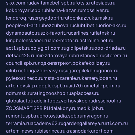
sko.com.ru
davitamebel-spb.ru
fotsis.ru
tesiaes.ru
kokoroyari.spb.ru
blesna-kazan.ru
mossilver.ru
lenderoq.ru
sergeydobrin.ru
tochkazvuka.msk.ru
people-of-art.ru
bezzubova.ru
clubtibet.ru
orior-aks.ru
dynamoauto.ru
szk-favorit.ru
carlines.ru
flatnsk.ru
kingbolenskaner.ru
alex-motor.ru
astroline.net.ru
act1.spb.ru
polyglot.com.ru
gidlipetsk.ru
ooo-driada.ru
detsad125.ru
mir-zdoroviya.ru
bruslanovo.ru
siterem.ru
council.spb.ru
лодкипатриот.рф
kafekolizey.ru
iclub.net.ru
gazon-easy.ru
sugarepilekb.ru
grinox.ru
pylesostineco.ru
msts-ozarenie.ru
kameryjooan.ru
artemovskij.ru
dopler.spb.ru
aid70.ru
metall-perm.ru
ndm.msk.ru
ratingzooshop.ru
apiaccess.ru
globalautotrade.info
bezverhovskoe.ru
drsschool.ru
ZOOSMART.SPB.RU
dalakony.ru
medikijob.ru
remontt.spb.ru
photostudia.spb.ru
myragon.ru
terramia.ru
academy62.ru
gardengallereya.ru
rti.com.ru
artem-news.ru
biserinca.ru
krasnodarkurort.com