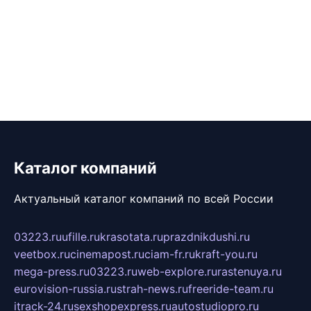
Каталог компаний
Актуальный каталог компаний по всей России
03223.ru
ufille.ru
krasotata.ru
prazdnikdushi.ru
veetbox.ru
cinemapost.ru
ciam-fr.ru
kraft-you.ru
mega-press.ru
03223.ru
web-explore.ru
rastenuya.ru
eurovision-russia.ru
strah-news.ru
freeride-team.ru
itrack-24.ru
sexshopexpress.ru
autostudiopro.ru