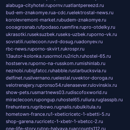
alabuga-cityhotel.ru
pornv.ru
atlantpereezd.ru
bud-em-znakomye.ru
a-cdc.ru
elektrostal-news.ru
korolevremont-market.ru
budem-znakomye.ru
oooagrosnab.ru
fpodaso.ru
emfire.ru
pro-otdelky.ru
ukrasotki.ru
seksuzbek.ru
seks-uzbek.ru
porno-vk.ru
sovratili.ru
olecoon.ru
vd-dosug.ru
adonyev.ru
rbc-news.ru
porno-skvirt.ru
krospr.ru
13autor-kolonka.ru
sormol.ru
2rich.ru
hostel-65.ru
hostserve.ru
porno-na-russkom.ru
mishinlab.ru
neznobi.ru
bigfatcc.ru
habble.ru
starbucksvia.ru
delfinet.ru
silvernano.ru
elestal.ru
vektor-doroga.ru
velotrenajery.ru
pronso54.ru
lenasever.ru
lovinskix.ru
show-pets.ru
smartnews03.ru
discofoxworld.ru
miraclecoon.ru
pongup.ru
hostel65.ru
liura.ru
glasspb.ru
firehunters.ru
gribowo.ru
gnalis.ru
bulkitula.ru
hometown-france.ru
1-xbeticricetc-1-xbetti-5.ru
shop-garena.ru
cricetc-1-xbetr-1-xbetcc-2.ru
one-life-story.ru
top-halyava.ru
accounts112.ru