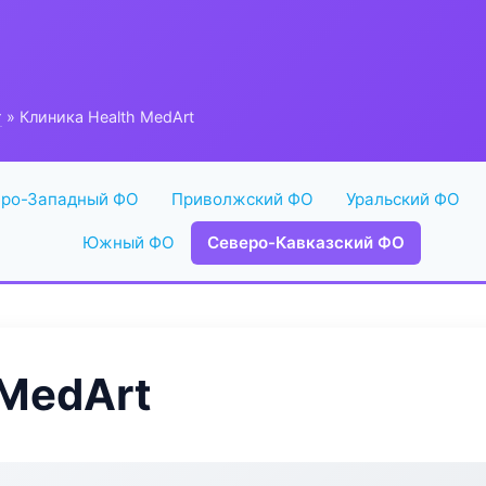
г
» Клиника Health MedArt
ро-Западный ФО
Приволжский ФО
Уральский ФО
Южный ФО
Северо-Кавказский ФО
 MedArt