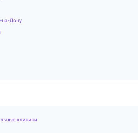
в-на-Дону
н
ильные клиники