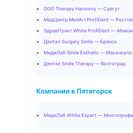
ООО Therapy Harmony — Сургут
МедЦентр MedArt ProfiDent — Росто
ЗдравПункт White ProfiDent — Абака
Дентал Surgery Smile — Брянск
МедиЛаб Smile Esthetic — Махачкала
Дентал Smile Therapy — Волгоград
Компании в Пятигорск
МедиЛаб White Expert — Многопроф