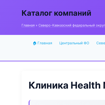
Каталог компаний
Главная
»
Северо-Кавказский федеральный окру
🏠 Главная
Центральный ФО
Севе
Клиника Health