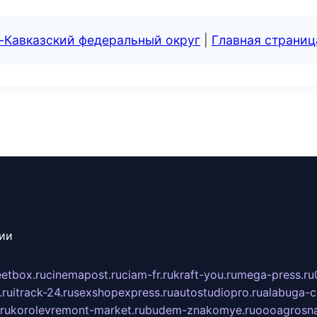
-Кавказский федеральный округ
|
Главная страниц
сии
eetbox.ru
cinemapost.ru
ciam-fr.ru
kraft-you.ru
mega-press.ru
.ru
itrack-24.ru
sexshopexpress.ru
autostudiopro.ru
alabuga-ci
ru
korolevremont-market.ru
budem-znakomye.ru
oooagrosna