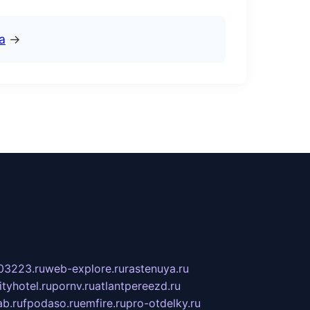
а
→
03223.ru
web-explore.ru
rastenuya.ru
tyhotel.ru
pornv.ru
atlantpereezd.ru
b.ru
fpodaso.ru
emfire.ru
pro-otdelky.ru