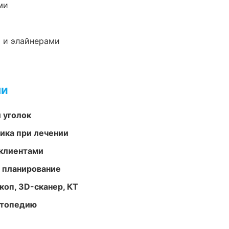
ми
 и элайнерами
ми
 уголок
тика при лечении
 клиентами
 планирование
оп, 3D-сканер, КТ
ортопедию