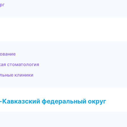
рг
рование
кая стоматология
ильные клиники
о-Кавказский федеральный округ