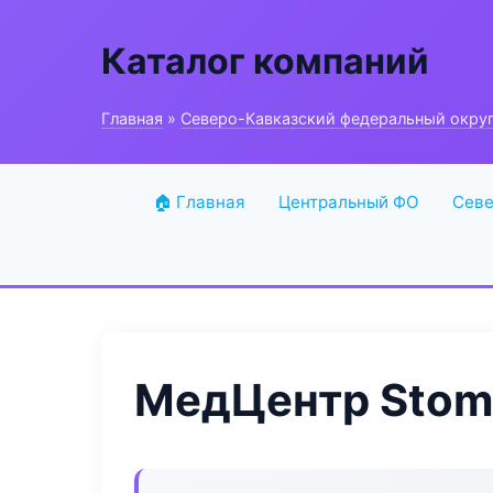
Каталог компаний
Главная
»
Северо-Кавказский федеральный окру
🏠 Главная
Центральный ФО
Севе
МедЦентр Stom