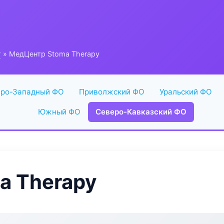
г
» МедЦентр Stoma Therapy
ро-Западный ФО
Приволжский ФО
Уральский ФО
Южный ФО
Северо-Кавказский ФО
a Therapy