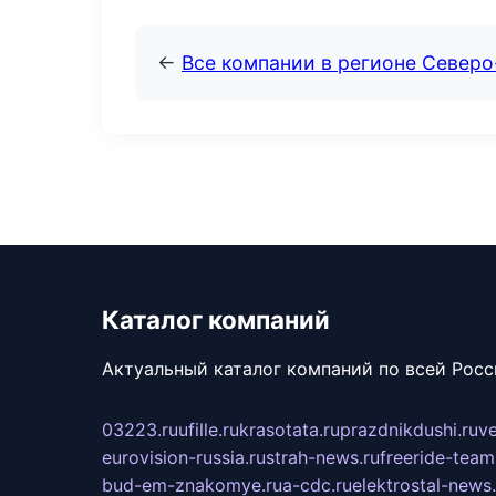
←
Все компании в регионе Северо
Каталог компаний
Актуальный каталог компаний по всей Рос
03223.ru
ufille.ru
krasotata.ru
prazdnikdushi.ru
v
eurovision-russia.ru
strah-news.ru
freeride-team
bud-em-znakomye.ru
a-cdc.ru
elektrostal-news.