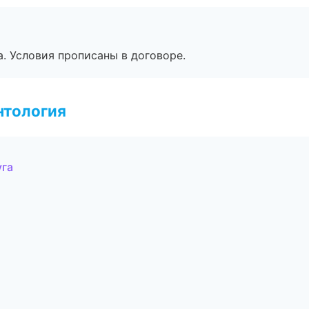
. Условия прописаны в договоре.
нтология
уга