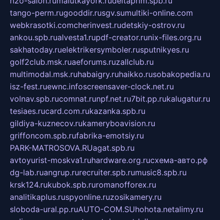
h2o-salon.ru
malutkayork.ru
deltaprim.spb.ru
tango-perm.ru
gooddir.ru
sgv.su
multiki-online.com
webkrasotki.com
cherinvest.ru
detskiy-ostrov.ru
ankou.spb.ru
alvesta1.ru
pdf-creator.ru
nix-files.org.ru
sakhatoday.ru
elektrikersymboler.ru
sputnikyes.ru
golf2club.msk.ru
aeforums.ru
zallclub.ru
multimodal.msk.ru
habaigry.ru
haikko.ru
sobakopedia.ru
isz-fest.ru
ewnc.info
screensaver-clock.net.ru
volnav.spb.ru
comnat.ru
npf.net.ru
7bit.pp.ru
kalugatur.ru
tesiaes.ru
card.com.ru
kazanka.spb.ru
gildiya-kuznecov.ru
kameryboavision.ru
griffoncom.spb.ru
fabrika-emotsiy.ru
PARK-MATROSOVA.RU
agat.spb.ru
avtoyurist-moskva1.ru
hardware.org.ru
схема-авто.рф
dg-lab.ru
angrup.ru
recruiter.spb.ru
music8.spb.ru
krsk124.ru
kubok.spb.ru
romanofforex.ru
analitikaplus.ru
spyonline.ru
zosikamery.ru
sloboda-ural.pp.ru
AUTO-COM.SU
hohota.net
alimy.ru