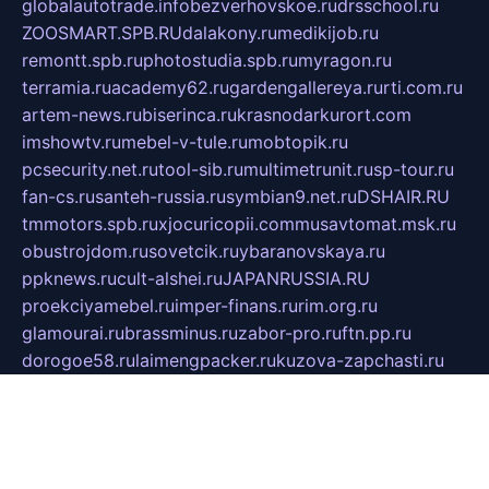
globalautotrade.info
bezverhovskoe.ru
drsschool.ru
ZOOSMART.SPB.RU
dalakony.ru
medikijob.ru
remontt.spb.ru
photostudia.spb.ru
myragon.ru
terramia.ru
academy62.ru
gardengallereya.ru
rti.com.ru
artem-news.ru
biserinca.ru
krasnodarkurort.com
imshowtv.ru
mebel-v-tule.ru
mobtopik.ru
pcsecurity.net.ru
tool-sib.ru
multimetrunit.ru
sp-tour.ru
fan-cs.ru
santeh-russia.ru
symbian9.net.ru
DSHAIR.RU
tmmotors.spb.ru
xjocuricopii.com
musavtomat.msk.ru
obustrojdom.ru
sovetcik.ru
ybaranovskaya.ru
ppknews.ru
cult-alshei.ru
JAPANRUSSIA.RU
proekciyamebel.ru
imper-finans.ru
rim.org.ru
glamourai.ru
brassminus.ru
zabor-pro.ru
ftn.pp.ru
dorogoe58.ru
laimengpacker.ru
kuzova-zapchasti.ru
sageerp.ru
taxodrom.ru
dsrazvitie.ru
hardcity.net.ru
ratinghomegames.ru
topservice25.ru
gubernyan.ru
gtglasslined.ru
ii4.ru
tssport.spb.ru
andorra24.com
blackwallstreet.ru
oboimos.ru
optim-doors.com.ru