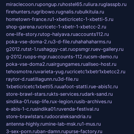
miraclecoon.ru
pongup.ru
hostel65.ru
liura.ru
glasspb.ru
firehunters.ru
gribowo.ru
gnalis.ru
bulkitula.ru
hometown-france.ru
1-xbeticricetc-1-xbetti-5.ru
shop-garena.ru
cricetc-1-xbetr-1-xbetcc-2.ru
one-life-story.ru
top-halyava.ru
accounts112.ru
poka-vse-doma-2.ru
3-d-file.ru
hahahaharms.ru
g2012.ru
tst-1.ru
shaggy-cat.ru
opsmgr.ru
ev-gallery.ru
g-2012.ru
ops-mgr.ru
accounts-112.ru
csm-demo.ru
poka-vse-doma2.ru
airgungames.ru
allseo-host.ru
tehosmotre.ru
varieta-yug.ru
cricetc1xbetr1xbetcc2.ru
raytor-d.ru
atillagunn.ru
3d-file.ru
1xbeticricetc1xbetti5.ru
uafoot-statti.ru
e-abis1c.ru
store-brawl-stars.ru
kts-services.ru
dark-sand.ru
sindika-01.ru
sp-life.ru
x-legion.ru
sib-archives.ru
e-abis-1-c.ru
sindika01.ru
venda-festival.ru
store-brawlstars.ru
dooraleksandria.ru
antenna-highly.ru
mine-lab-msk.ru
1-mus.ru
3-sex-porn.ru
ban-damn.ru
purse-factory.ru