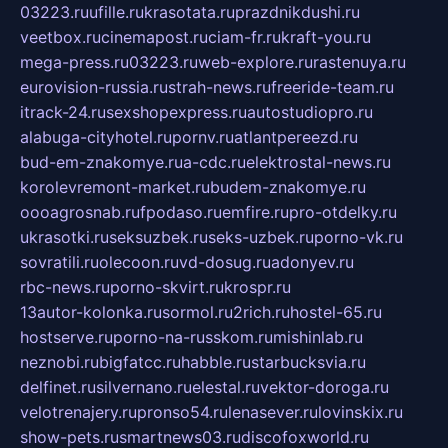
03223.ru
ufille.ru
krasotata.ru
prazdnikdushi.ru
veetbox.ru
cinemapost.ru
ciam-fr.ru
kraft-you.ru
mega-press.ru
03223.ru
web-explore.ru
rastenuya.ru
eurovision-russia.ru
strah-news.ru
freeride-team.ru
itrack-24.ru
sexshopexpress.ru
autostudiopro.ru
alabuga-cityhotel.ru
pornv.ru
atlantpereezd.ru
bud-em-znakomye.ru
a-cdc.ru
elektrostal-news.ru
korolevremont-market.ru
budem-znakomye.ru
oooagrosnab.ru
fpodaso.ru
emfire.ru
pro-otdelky.ru
ukrasotki.ru
seksuzbek.ru
seks-uzbek.ru
porno-vk.ru
sovratili.ru
olecoon.ru
vd-dosug.ru
adonyev.ru
rbc-news.ru
porno-skvirt.ru
krospr.ru
13autor-kolonka.ru
sormol.ru
2rich.ru
hostel-65.ru
hostserve.ru
porno-na-russkom.ru
mishinlab.ru
neznobi.ru
bigfatcc.ru
habble.ru
starbucksvia.ru
delfinet.ru
silvernano.ru
elestal.ru
vektor-doroga.ru
velotrenajery.ru
pronso54.ru
lenasever.ru
lovinskix.ru
show-pets.ru
smartnews03.ru
discofoxworld.ru