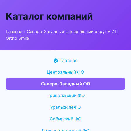
Каталог компаний
Главная
»
Северо-Западный федеральный округ
» ИП
Ortho Smile
🏠 Главная
Центральный ФО
Северо-Западный ФО
Приволжский ФО
Уральский ФО
Сибирский ФО
Дальневосточный ФО