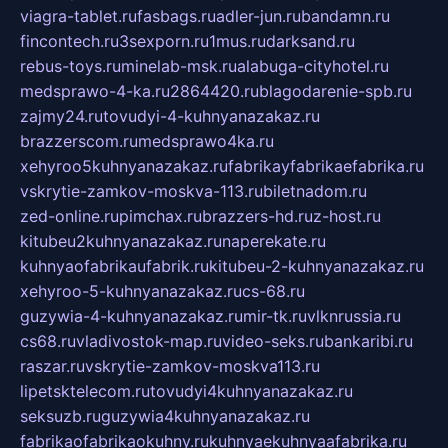
viagra-tablet.ru
fasbags.ru
adler-jun.ru
bandamn.ru
fincontech.ru
3sexporn.ru
1mus.ru
darksand.ru
rebus-toys.ru
minelab-msk.ru
alabuga-cityhotel.ru
medsprawo-4-ka.ru
2864420.ru
blagodarenie-spb.ru
zajmy24.ru
tovudyi-4-kuhnyanazakaz.ru
brazzerscom.ru
medsprawo4ka.ru
xehyroo5kuhnyanazakaz.ru
fabrikayfabrikaefabrika.ru
vskrytie-zamkov-moskva-113.ru
biletnadom.ru
zed-online.ru
pimchax.ru
brazzers-hd.ru
z-host.ru
kitubeu2kuhnyanazakaz.ru
naperekate.ru
kuhnyaofabrikaufabrik.ru
kitubeu-2-kuhnyanazakaz.ru
xehyroo-5-kuhnyanazakaz.ru
cs-68.ru
guzywia-4-kuhnyanazakaz.ru
mir-tk.ru
vlknrussia.ru
cs68.ru
vladivostok-map.ru
video-seks.ru
bankaribi.ru
raszar.ru
vskrytie-zamkov-moskva113.ru
lipetsktelecom.ru
tovudyi4kuhnyanazakaz.ru
seksuzb.ru
guzywia4kuhnyanazakaz.ru
fabrikaofabrikaokuhny.ru
kuhnyaekuhnyaafabrika.ru