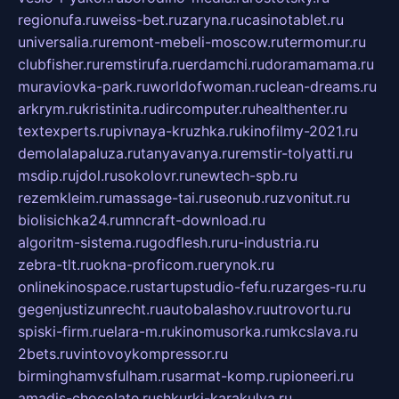
regionufa.ru
weiss-bet.ru
zaryna.ru
casinotablet.ru
universalia.ru
remont-mebeli-moscow.ru
termomur.ru
clubfisher.ru
remstirufa.ru
erdamchi.ru
doramamama.ru
muraviovka-park.ru
worldofwoman.ru
clean-dreams.ru
arkrym.ru
kristinita.ru
dircomputer.ru
healthenter.ru
textexperts.ru
pivnaya-kruzhka.ru
kinofilmy-2021.ru
demolalapaluza.ru
tanyavanya.ru
remstir-tolyatti.ru
msdip.ru
jdol.ru
sokolovr.ru
newtech-spb.ru
rezemkleim.ru
massage-tai.ru
seonub.ru
zvonitut.ru
biolisichka24.ru
mncraft-download.ru
algoritm-sistema.ru
godflesh.ru
ru-industria.ru
zebra-tlt.ru
okna-proficom.ru
erynok.ru
onlinekinospace.ru
startupstudio-fefu.ru
zarges-ru.ru
gegenjustizunrecht.ru
autobalashov.ru
utrovortu.ru
spiski-firm.ru
elara-m.ru
kinomusorka.ru
mkcslava.ru
2bets.ru
vintovoykompressor.ru
birminghamvsfulham.ru
sarmat-komp.ru
pioneeri.ru
amadis-chocolate.ru
shkurki-karakulya.ru