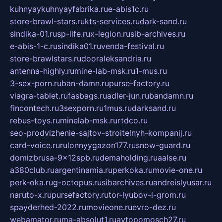
kuhnyaykuhnyayfabrika.ru
e-abis1c.ru
store-brawl-stars.ru
kts-services.ru
dark-sand.ru
sindika-01.ru
sp-life.ru
x-legion.ru
sib-archives.ru
e-abis-1-c.ru
sindika01.ru
venda-festival.ru
store-brawlstars.ru
dooraleksandria.ru
antenna-highly.ru
mine-lab-msk.ru
1-mus.ru
3-sex-porn.ru
ban-damn.ru
purse-factory.ru
viagra-tablet.ru
fasbags.ru
adler-jun.ru
bandamn.ru
fincontech.ru
3sexporn.ru
1mus.ru
darksand.ru
rebus-toys.ru
minelab-msk.ru
rtdco.ru
seo-prodvizhenie-sajtov-stroitelnyh-kompanij.ru
card-voice.ru
rulonnyygazon177.ru
snow-guard.ru
domizbrusa-9x12spb.ru
demaholding.ru
aalse.ru
a380club.ru
argentinamia.ru
perkoka.ru
movie-one.ru
perk-oka.ru
g-octopus.ru
sibarchives.ru
andreislyusar.ru
naruto-x.ru
pursefactory.ru
tor-lyubov-i-grom.ru
spayderhed-2022.ru
movieone.ru
evro-dez.ru
webamator.ru
ma-absolut1.ru
avtopomosch27.ru