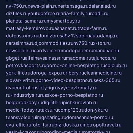
nv-750.ru
news-plain.ru
nertansaga.ru
delanalad.ru
dizfiles.ru
youtubefree.ru
aria-family.ru
roadli.ru
planeta-samara.ru
mysmartbuy.ru
matrasy-kemerovo.ru
ashanet.ru
trade-farm.ru
dotcustoms.ru
domizbrusa9x12spb.ru
autodamp.ru
narasimha.ru
djcommodities.ru
nv750.ru
x-ton.ru
newsplain.ru
cardvoice.ru
modopaper.ru
manunae.ru
gbget.ru
alfeihavsalnassr.ru
madoma.ru
tajuncos.ru
petrovkasports.ru
porno-online-besplatno.ru
splclub.ru
york-life.ru
doroga-expo.ru
ribery.ru
cleanmedicine.ru
slovar-ivrit.ru
porno-video-besplatno.ru
seks-365.ru
ovucontrol.ru
sloty-igrovyye-avtomaty.ru
ru-industriya.ru
russkoe-porno-besplatno.ru
belgorod-day.ru
digilith.ru
pichkurovlab.ru
medic-today.ru
taksu.ru
comp123.ru
don-ykt.ru
teensvoice.ru
imgsharing.ru
domashnee-porno.ru
eva-elfie.ru
foto-tur.ru
biz-doska.ru
metropoltravel.ru
veslo-i-yakor.ru
borodino-media.ru
rostotsky.ru