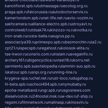
kanotiforet.spb.ru
tutmassage.ru
ecolog.org.ru
praga.spb.ru
falcorussia.ru
autodoctorservis.ru
kamertondom.spb.ru
net-life.net.ru
avto-vozim.ru
sakhcamera.ru
alliance-electro.spb.ru
stroyavt.ru
controlweb1.ru
tdsak74.ru
kinzozo-ru.ru
kvotka.ru
iron-snab.ru
costa-bella.ru
eugrus.pp.ru
associaciya39.ru
primexpo.spb.ru
bezmorchin.ru
ia2.ru
cpt21.ru
ispecspb.ru
regahost.ru
kolosok-elita.ru
tae-kwon.ru
consrio.com.ru
insiam.ru
avegainfo.ru
archery161.ru
bigencyclica.ru
vlast16.ru
korru.net
sarmiento.spb.su
extelopedia.ru
lammin-suo.spb.ru
iskatour.spb.ru
snpi.org.ru
running-line.ru
krygeva-spa.ru
chel.net.ru
rust-loco.ru
dugshop.ru
hl-beta.spb.ru
school494.spb.ru
mymubaby.ru
epoha-metalband.ru
ngr.spb.ru
rusgosnews.com
dieselvostok.ru
24hostel.msk.ru
w-dev.ru
f-ship.ru
regsmi.ru
filmnetwork.ru
malinasp.ru
kinosvin.ru