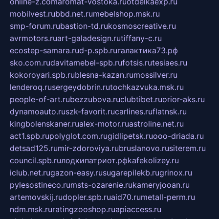
online-z.com
aromat-vostoka.ru
otdelkaexp.ru
mobilvest.ru
bbd.net.ru
mebelshop.msk.ru
smp-forum.ru
bastion-td.ru
kosmoscreative.ru
avrmotors.ru
art-galadesign.ru
tiffany-c.ru
ecostep-samara.ru
d-p.spb.ru
галактика73.рф
sko.com.ru
davitamebel-spb.ru
fotsis.ru
tesiaes.ru
kokoroyari.spb.ru
blesna-kazan.ru
mossilver.ru
lenderoq.ru
sergeydobrin.ru
tochkazvuka.msk.ru
people-of-art.ru
bezzubova.ru
clubtibet.ru
orior-aks.ru
dynamoauto.ru
szk-favorit.ru
carlines.ru
flatnsk.ru
kingbolenskaner.ru
alex-motor.ru
astroline.net.ru
act1.spb.ru
polyglot.com.ru
gidlipetsk.ru
ooo-driada.ru
detsad125.ru
mir-zdoroviya.ru
bruslanovo.ru
siterem.ru
council.spb.ru
лодкипатриот.рф
kafekolizey.ru
iclub.net.ru
gazon-easy.ru
sugarepilekb.ru
grinox.ru
pylesostineco.ru
msts-ozarenie.ru
kameryjooan.ru
artemovskij.ru
dopler.spb.ru
aid70.ru
metall-perm.ru
ndm.msk.ru
ratingzooshop.ru
apiaccess.ru