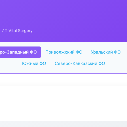
 ИП Vital Surgery
ро-Западный ФО
Приволжский ФО
Уральский ФО
Южный ФО
Северо-Кавказский ФО