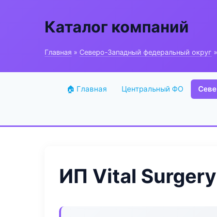
Каталог компаний
Главная
»
Северо-Западный федеральный округ
»
🏠 Главная
Центральный ФО
Севе
ИП Vital Surgery