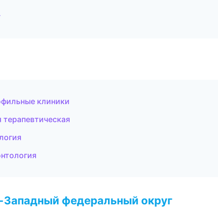
г
офильные клиники
я терапевтическая
логия
онтология
о-Западный федеральный округ