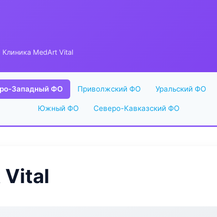
 Клиника MedArt Vital
ро-Западный ФО
Приволжский ФО
Уральский ФО
Южный ФО
Северо-Кавказский ФО
Vital