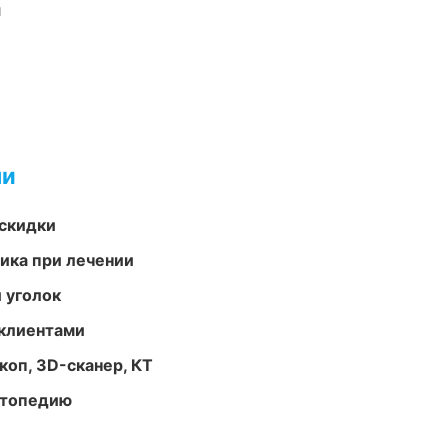
и
ми
скидки
тика при лечении
 уголок
 клиентами
оп, 3D-сканер, КТ
ортопедию