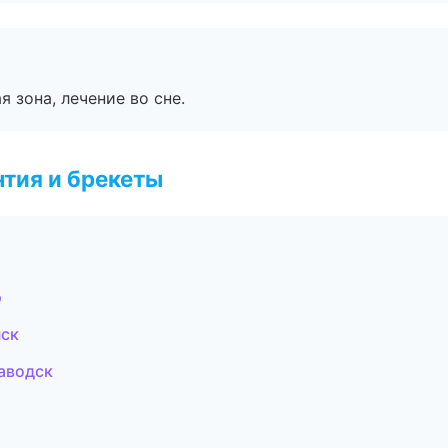
я зона, лечение во сне.
тия и брекеты
э
нск
аводск