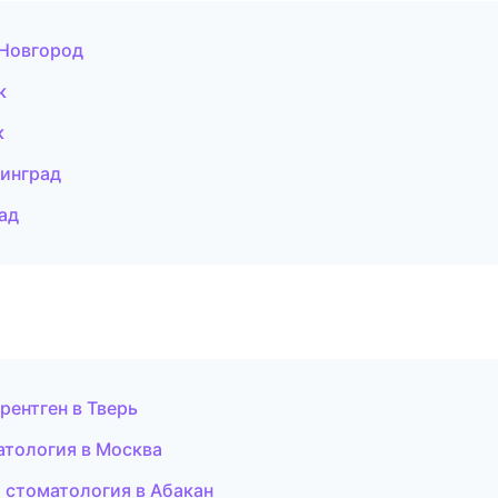
 Новгород
к
к
нинград
ад
рентген в Тверь
атология в Москва
 стоматология в Абакан