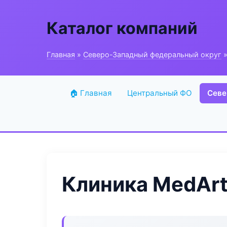
Каталог компаний
Главная
»
Северо-Западный федеральный округ
»
🏠 Главная
Центральный ФО
Севе
Клиника MedArt 