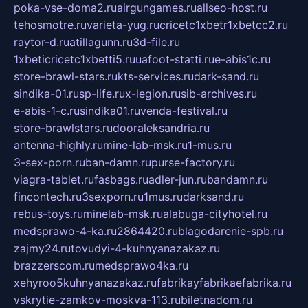
poka-vse-doma2.ru
airgungames.ru
allseo-host.ru
tehosmotre.ru
varieta-yug.ru
cricetc1xbetr1xbetcc2.ru
raytor-d.ru
atillagunn.ru
3d-file.ru
1xbeticricetc1xbetti5.ru
uafoot-statti.ru
e-abis1c.ru
store-brawl-stars.ru
kts-services.ru
dark-sand.ru
sindika-01.ru
sp-life.ru
x-legion.ru
sib-archives.ru
e-abis-1-c.ru
sindika01.ru
venda-festival.ru
store-brawlstars.ru
dooraleksandria.ru
antenna-highly.ru
mine-lab-msk.ru
1-mus.ru
3-sex-porn.ru
ban-damn.ru
purse-factory.ru
viagra-tablet.ru
fasbags.ru
adler-jun.ru
bandamn.ru
fincontech.ru
3sexporn.ru
1mus.ru
darksand.ru
rebus-toys.ru
minelab-msk.ru
alabuga-cityhotel.ru
medsprawo-4-ka.ru
2864420.ru
blagodarenie-spb.ru
zajmy24.ru
tovudyi-4-kuhnyanazakaz.ru
brazzerscom.ru
medsprawo4ka.ru
xehyroo5kuhnyanazakaz.ru
fabrikayfabrikaefabrika.ru
vskrytie-zamkov-moskva-113.ru
biletnadom.ru