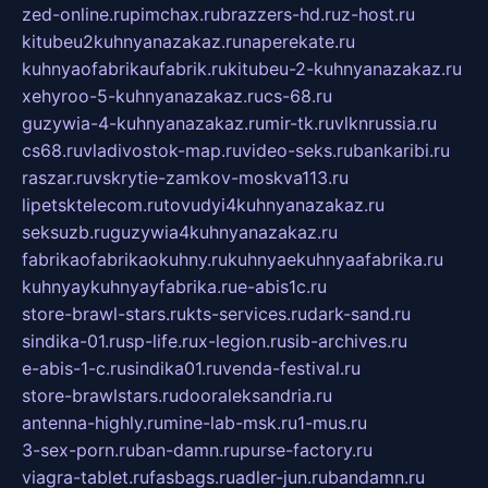
zed-online.ru
pimchax.ru
brazzers-hd.ru
z-host.ru
kitubeu2kuhnyanazakaz.ru
naperekate.ru
kuhnyaofabrikaufabrik.ru
kitubeu-2-kuhnyanazakaz.ru
xehyroo-5-kuhnyanazakaz.ru
cs-68.ru
guzywia-4-kuhnyanazakaz.ru
mir-tk.ru
vlknrussia.ru
cs68.ru
vladivostok-map.ru
video-seks.ru
bankaribi.ru
raszar.ru
vskrytie-zamkov-moskva113.ru
lipetsktelecom.ru
tovudyi4kuhnyanazakaz.ru
seksuzb.ru
guzywia4kuhnyanazakaz.ru
fabrikaofabrikaokuhny.ru
kuhnyaekuhnyaafabrika.ru
kuhnyaykuhnyayfabrika.ru
e-abis1c.ru
store-brawl-stars.ru
kts-services.ru
dark-sand.ru
sindika-01.ru
sp-life.ru
x-legion.ru
sib-archives.ru
e-abis-1-c.ru
sindika01.ru
venda-festival.ru
store-brawlstars.ru
dooraleksandria.ru
antenna-highly.ru
mine-lab-msk.ru
1-mus.ru
3-sex-porn.ru
ban-damn.ru
purse-factory.ru
viagra-tablet.ru
fasbags.ru
adler-jun.ru
bandamn.ru