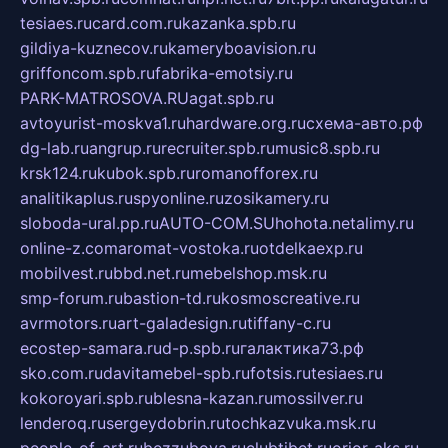
tesiaes.ru
card.com.ru
kazanka.spb.ru
gildiya-kuznecov.ru
kameryboavision.ru
griffoncom.spb.ru
fabrika-emotsiy.ru
PARK-MATROSOVA.RU
agat.spb.ru
avtoyurist-moskva1.ru
hardware.org.ru
схема-авто.рф
dg-lab.ru
angrup.ru
recruiter.spb.ru
music8.spb.ru
krsk124.ru
kubok.spb.ru
romanofforex.ru
analitikaplus.ru
spyonline.ru
zosikamery.ru
sloboda-ural.pp.ru
AUTO-COM.SU
hohota.net
alimy.ru
online-z.com
aromat-vostoka.ru
otdelkaexp.ru
mobilvest.ru
bbd.net.ru
mebelshop.msk.ru
smp-forum.ru
bastion-td.ru
kosmoscreative.ru
avrmotors.ru
art-galadesign.ru
tiffany-c.ru
ecostep-samara.ru
d-p.spb.ru
галактика73.рф
sko.com.ru
davitamebel-spb.ru
fotsis.ru
tesiaes.ru
kokoroyari.spb.ru
blesna-kazan.ru
mossilver.ru
lenderoq.ru
sergeydobrin.ru
tochkazvuka.msk.ru
people-of-art.ru
bezzubova.ru
clubtibet.ru
orior-aks.ru