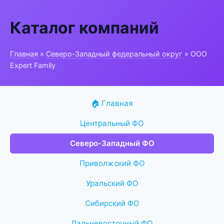
Каталог компаний
Главная
»
Северо-Западный федеральный округ
» ООО
Expert Family
🏠 Главная
Центральный ФО
Северо-Западный ФО
Приволжский ФО
Уральский ФО
Сибирский ФО
Дальневосточный ФО