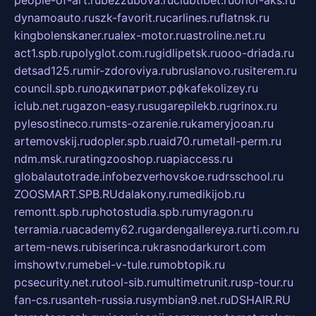
dynamoauto.ru
szk-favorit.ru
carlines.ru
flatnsk.ru
kingbolenskaner.ru
alex-motor.ru
astroline.net.ru
act1.spb.ru
polyglot.com.ru
gidlipetsk.ru
ooo-driada.ru
detsad125.ru
mir-zdoroviya.ru
bruslanovo.ru
siterem.ru
council.spb.ru
лодкипатриот.рф
kafekolizey.ru
iclub.net.ru
gazon-easy.ru
sugarepilekb.ru
grinox.ru
pylesostineco.ru
msts-ozarenie.ru
kameryjooan.ru
artemovskij.ru
dopler.spb.ru
aid70.ru
metall-perm.ru
ndm.msk.ru
ratingzooshop.ru
apiaccess.ru
globalautotrade.info
bezverhovskoe.ru
drsschool.ru
ZOOSMART.SPB.RU
dalakony.ru
medikijob.ru
remontt.spb.ru
photostudia.spb.ru
myragon.ru
terramia.ru
academy62.ru
gardengallereya.ru
rti.com.ru
artem-news.ru
biserinca.ru
krasnodarkurort.com
imshowtv.ru
mebel-v-tule.ru
mobtopik.ru
pcsecurity.net.ru
tool-sib.ru
multimetrunit.ru
sp-tour.ru
fan-cs.ru
santeh-russia.ru
symbian9.net.ru
DSHAIR.RU