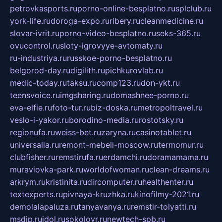
petrovkasports.ru
porno-online-besplatno.ru
splclub.ru
york-life.ru
doroga-expo.ru
ribery.ru
cleanmedicine.ru
slovar-ivrit.ru
porno-video-besplatno.ru
seks-365.ru
ovucontrol.ru
sloty-igrovyye-avtomaty.ru
ru-industriya.ru
russkoe-porno-besplatno.ru
belgorod-day.ru
digilith.ru
pichkurovlab.ru
medic-today.ru
taksu.ru
comp123.ru
don-ykt.ru
teensvoice.ru
imgsharing.ru
domashnee-porno.ru
eva-elfie.ru
foto-tur.ru
biz-doska.ru
metropoltravel.ru
veslo-i-yakor.ru
borodino-media.ru
rostotsky.ru
regionufa.ru
weiss-bet.ru
zaryna.ru
casinotablet.ru
universalia.ru
remont-mebeli-moscow.ru
termomur.ru
clubfisher.ru
remstirufa.ru
erdamchi.ru
doramamama.ru
muraviovka-park.ru
worldofwoman.ru
clean-dreams.ru
arkrym.ru
kristinita.ru
dircomputer.ru
healthenter.ru
textexperts.ru
pivnaya-kruzhka.ru
kinofilmy-2021.ru
demolalapaluza.ru
tanyavanya.ru
remstir-tolyatti.ru
msdip.ru
jdol.ru
sokolovr.ru
newtech-spb.ru