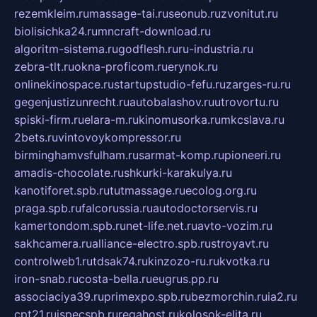
rezemkleim.ru
massage-tai.ru
seonub.ru
zvonitut.ru
biolisichka24.ru
mncraft-download.ru
algoritm-sistema.ru
godflesh.ru
ru-industria.ru
zebra-tlt.ru
okna-proficom.ru
erynok.ru
onlinekinospace.ru
startupstudio-fefu.ru
zarges-ru.ru
gegenjustizunrecht.ru
autobalashov.ru
utrovortu.ru
spiski-firm.ru
elara-m.ru
kinomusorka.ru
mkcslava.ru
2bets.ru
vintovoykompressor.ru
birminghamvsfulham.ru
sarmat-komp.ru
pioneeri.ru
amadis-chocolate.ru
shkurki-karakulya.ru
kanotiforet.spb.ru
tutmassage.ru
ecolog.org.ru
praga.spb.ru
falcorussia.ru
autodoctorservis.ru
kamertondom.spb.ru
net-life.net.ru
avto-vozim.ru
sakhcamera.ru
alliance-electro.spb.ru
stroyavt.ru
controlweb1.ru
tdsak74.ru
kinzozo-ru.ru
kvotka.ru
iron-snab.ru
costa-bella.ru
eugrus.pp.ru
associaciya39.ru
primexpo.spb.ru
bezmorchin.ru
ia2.ru
cpt21.ru
ispecspb.ru
regahost.ru
kolosok-elita.ru