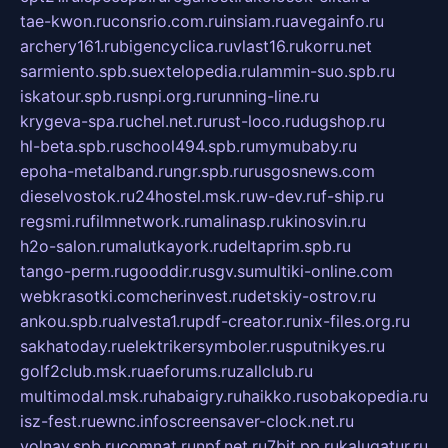
tae-kwon.ru
consrio.com.ru
insiam.ru
avegainfo.ru
archery161.ru
bigencyclica.ru
vlast16.ru
korru.net
sarmiento.spb.su
extelopedia.ru
lammin-suo.spb.ru
iskatour.spb.ru
snpi.org.ru
running-line.ru
krygeva-spa.ru
chel.net.ru
rust-loco.ru
dugshop.ru
hl-beta.spb.ru
school494.spb.ru
mymubaby.ru
epoha-metalband.ru
ngr.spb.ru
rusgosnews.com
dieselvostok.ru
24hostel.msk.ru
w-dev.ru
f-ship.ru
regsmi.ru
filmnetwork.ru
malinasp.ru
kinosvin.ru
h2o-salon.ru
malutkayork.ru
deltaprim.spb.ru
tango-perm.ru
gooddir.ru
sgv.su
multiki-online.com
webkrasotki.com
cherinvest.ru
detskiy-ostrov.ru
ankou.spb.ru
alvesta1.ru
pdf-creator.ru
nix-files.org.ru
sakhatoday.ru
elektrikersymboler.ru
sputnikyes.ru
golf2club.msk.ru
aeforums.ru
zallclub.ru
multimodal.msk.ru
habaigry.ru
haikko.ru
sobakopedia.ru
isz-fest.ru
ewnc.info
screensaver-clock.net.ru
volnav.spb.ru
comnat.ru
npf.net.ru
7bit.pp.ru
kalugatur.ru