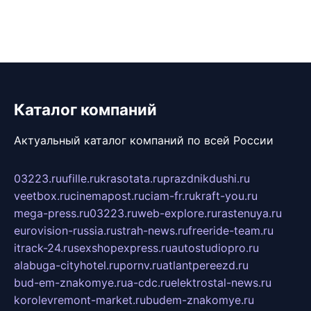
Каталог компаний
Актуальный каталог компаний по всей России
03223.ru
ufille.ru
krasotata.ru
prazdnikdushi.ru
veetbox.ru
cinemapost.ru
ciam-fr.ru
kraft-you.ru
mega-press.ru
03223.ru
web-explore.ru
rastenuya.ru
eurovision-russia.ru
strah-news.ru
freeride-team.ru
itrack-24.ru
sexshopexpress.ru
autostudiopro.ru
alabuga-cityhotel.ru
pornv.ru
atlantpereezd.ru
bud-em-znakomye.ru
a-cdc.ru
elektrostal-news.ru
korolevremont-market.ru
budem-znakomye.ru