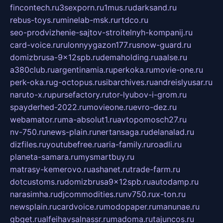
fincontech.ru
3sexporn.ru
1mus.ru
darksand.ru
rebus-toys.ru
minelab-msk.ru
rtdco.ru
seo-prodvizhenie-sajtov-stroitelnyh-kompanij.ru
card-voice.ru
rulonnyygazon177.ru
snow-guard.ru
domizbrusa-9x12spb.ru
demaholding.ru
aalse.ru
a380club.ru
argentinamia.ru
perkoka.ru
movie-one.ru
perk-oka.ru
g-octopus.ru
sibarchives.ru
andreislyusar.ru
naruto-x.ru
pursefactory.ru
tor-lyubov-i-grom.ru
spayderhed-2022.ru
movieone.ru
evro-dez.ru
webamator.ru
ma-absolut1.ru
avtopomosch27.ru
nv-750.ru
news-plain.ru
nertansaga.ru
delanalad.ru
dizfiles.ru
youtubefree.ru
aria-family.ru
roadli.ru
planeta-samara.ru
mysmartbuy.ru
matrasy-kemerovo.ru
ashanet.ru
trade-farm.ru
dotcustoms.ru
domizbrusa9x12spb.ru
autodamp.ru
narasimha.ru
djcommodities.ru
nv750.ru
x-ton.ru
newsplain.ru
cardvoice.ru
modopaper.ru
manunae.ru
gbget.ru
alfeihavsalnassr.ru
madoma.ru
tajuncos.ru