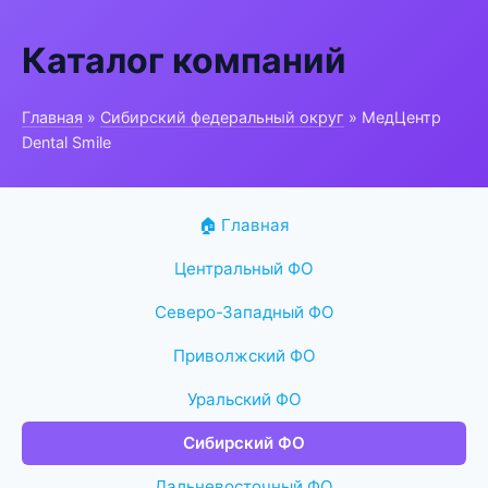
Каталог компаний
Главная
»
Сибирский федеральный округ
» МедЦентр
Dental Smile
🏠 Главная
Центральный ФО
Северо-Западный ФО
Приволжский ФО
Уральский ФО
Сибирский ФО
Дальневосточный ФО