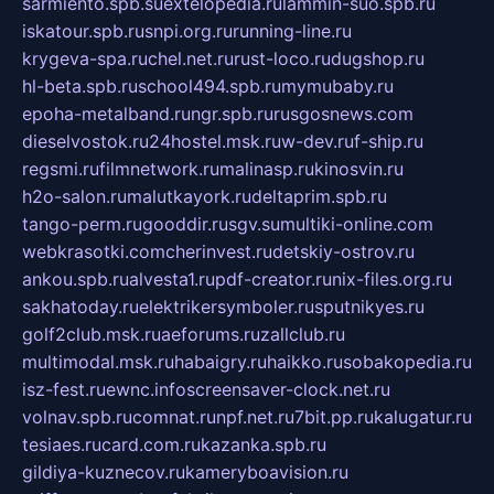
sarmiento.spb.su
extelopedia.ru
lammin-suo.spb.ru
iskatour.spb.ru
snpi.org.ru
running-line.ru
krygeva-spa.ru
chel.net.ru
rust-loco.ru
dugshop.ru
hl-beta.spb.ru
school494.spb.ru
mymubaby.ru
epoha-metalband.ru
ngr.spb.ru
rusgosnews.com
dieselvostok.ru
24hostel.msk.ru
w-dev.ru
f-ship.ru
regsmi.ru
filmnetwork.ru
malinasp.ru
kinosvin.ru
h2o-salon.ru
malutkayork.ru
deltaprim.spb.ru
tango-perm.ru
gooddir.ru
sgv.su
multiki-online.com
webkrasotki.com
cherinvest.ru
detskiy-ostrov.ru
ankou.spb.ru
alvesta1.ru
pdf-creator.ru
nix-files.org.ru
sakhatoday.ru
elektrikersymboler.ru
sputnikyes.ru
golf2club.msk.ru
aeforums.ru
zallclub.ru
multimodal.msk.ru
habaigry.ru
haikko.ru
sobakopedia.ru
isz-fest.ru
ewnc.info
screensaver-clock.net.ru
volnav.spb.ru
comnat.ru
npf.net.ru
7bit.pp.ru
kalugatur.ru
tesiaes.ru
card.com.ru
kazanka.spb.ru
gildiya-kuznecov.ru
kameryboavision.ru