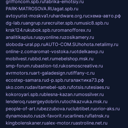
griffoncom.spb.ru
fabrika-emotsiy.ru
PARK-MATROSOVA.RU
agat.spb.ru
avtoyurist-moskva1.ru
hardware.org.ru
схема-авто.рф
dg-lab.ru
angrup.ru
recruiter.spb.ru
music8.spb.ru
krsk124.ru
kubok.spb.ru
romanofforex.ru
analitikaplus.ru
spyonline.ru
zosikamery.ru
sloboda-ural.pp.ru
AUTO-COM.SU
hohota.net
alimy.ru
online-z.com
aromat-vostoka.ru
otdelkaexp.ru
mobilvest.ru
bbd.net.ru
mebelshop.msk.ru
smp-forum.ru
bastion-td.ru
kosmoscreative.ru
avrmotors.ru
art-galadesign.ru
tiffany-c.ru
ecostep-samara.ru
d-p.spb.ru
галактика73.рф
sko.com.ru
davitamebel-spb.ru
fotsis.ru
tesiaes.ru
kokoroyari.spb.ru
blesna-kazan.ru
mossilver.ru
lenderoq.ru
sergeydobrin.ru
tochkazvuka.msk.ru
people-of-art.ru
bezzubova.ru
clubtibet.ru
orior-aks.ru
dynamoauto.ru
szk-favorit.ru
carlines.ru
flatnsk.ru
kingbolenskaner.ru
alex-motor.ru
astroline.net.ru