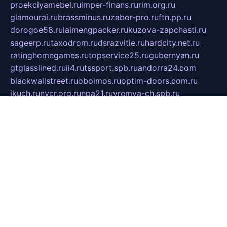
proekciyamebel.ru
imper-finans.ru
rim.org.ru
glamourai.ru
brassminus.ru
zabor-pro.ru
ftn.pp.ru
dorogoe58.ru
laimengpacker.ru
kuzova-zapchasti.ru
sageerp.ru
taxodrom.ru
dsrazvitie.ru
hardcity.net.ru
ratinghomegames.ru
topservice25.ru
gubernyan.ru
gtglasslined.ru
ii4.ru
tssport.spb.ru
andorra24.com
blackwallstreet.ru
oboimos.ru
optim-doors.com.ru
ikuch.ru
nycr.org.ru
npa21.ru
vremya-ch.spb.ru
desert000.ru
ivtorgi.ru
ifiori.ru
catalog-statei.ru
dcv.org.ru
spetsmaster174.ru
ipkameryhiseeu.ru
dum26.ru
ruspol.spb.ru
fr-opendp.ru
kam-solnyshko.ru
cheyenne-arapaho.ru
sevzapmetal.spb.ru
ted-lapidus.spb.ru
parasite-eliminator.ru
sigma-complete.ru
modernworld.ru
dama-moda.ru
eholot-group.ru
sk-nvkz.ru
DRONGOLD.RU
democratia2.ru
i-farmer.ru
mass-sport.org
jablonex.spb.ru
bookmess.ru
linkword.ru
refineua.com.ru
cs-spec.net.ru
altay-mebel.ru