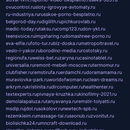
ovucontrol.ru
sloty-igrovyye-avtomaty.ru
ru-industriya.ru
russkoe-porno-besplatno.ru
belgorod-day.ru
digilith.ru
pichkurovlab.ru
medic-today.ru
taksu.ru
comp123.ru
don-ykt.ru
teensvoice.ru
imgsharing.ru
domashnee-porno.ru
eva-elfie.ru
foto-tur.ru
biz-doska.ru
metropoltravel.ru
veslo-i-yakor.ru
borodino-media.ru
rostotsky.ru
regionufa.ru
weiss-bet.ru
zaryna.ru
casinotablet.ru
universalia.ru
remont-mebeli-moscow.ru
termomur.ru
clubfisher.ru
remstirufa.ru
erdamchi.ru
doramamama.ru
muraviovka-park.ru
worldofwoman.ru
clean-dreams.ru
arkrym.ru
kristinita.ru
dircomputer.ru
healthenter.ru
textexperts.ru
pivnaya-kruzhka.ru
kinofilmy-2021.ru
demolalapaluza.ru
tanyavanya.ru
remstir-tolyatti.ru
msdip.ru
jdol.ru
sokolovr.ru
newtech-spb.ru
rezemkleim.ru
massage-tai.ru
seonub.ru
zvonitut.ru
biolisichka24.ru
mncraft-download.ru