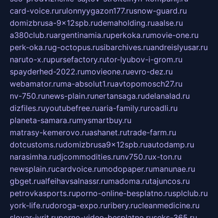
card-voice.ru
rulonnyygazon177.ru
snow-guard.ru
domizbrusa-9x12spb.ru
demaholding.ru
aalse.ru
a380club.ru
argentinamia.ru
perkoka.ru
movie-one.ru
perk-oka.ru
g-octopus.ru
sibarchives.ru
andreislyusar.ru
naruto-x.ru
pursefactory.ru
tor-lyubov-i-grom.ru
spayderhed-2022.ru
movieone.ru
evro-dez.ru
webamator.ru
ma-absolut1.ru
avtopomosch27.ru
nv-750.ru
news-plain.ru
nertansaga.ru
delanalad.ru
dizfiles.ru
youtubefree.ru
aria-family.ru
roadli.ru
planeta-samara.ru
mysmartbuy.ru
matrasy-kemerovo.ru
ashanet.ru
trade-farm.ru
dotcustoms.ru
domizbrusa9x12spb.ru
autodamp.ru
narasimha.ru
djcommodities.ru
nv750.ru
x-ton.ru
newsplain.ru
cardvoice.ru
modopaper.ru
manunae.ru
gbget.ru
alfeihavsalnassr.ru
madoma.ru
tajuncos.ru
petrovkasports.ru
porno-online-besplatno.ru
splclub.ru
york-life.ru
doroga-expo.ru
ribery.ru
cleanmedicine.ru
slovar-ivrit.ru
porno-video-besplatno.ru
seks-365.ru