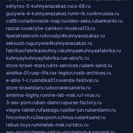
xehyroo-5-kuhnyanazakaz.ru
cs-68.ru
guzywia-4-kuhnyanazakaz.ru
mir-tk.ru
vlknrussia.ru
cs68.ru
vladivostok-map.ru
video-seks.ru
bankaribi.ru
raszar.ru
vskrytie-zamkov-moskva113.ru
lipetsktelecom.ru
tovudyi4kuhnyanazakaz.ru
seksuzb.ru
guzywia4kuhnyanazakaz.ru
fabrikaofabrikaokuhny.ru
kuhnyaekuhnyaafabrika.ru
kuhnyaykuhnyayfabrika.ru
e-abis1c.ru
store-brawl-stars.ru
kts-services.ru
dark-sand.ru
sindika-01.ru
sp-life.ru
x-legion.ru
sib-archives.ru
e-abis-1-c.ru
sindika01.ru
venda-festival.ru
store-brawlstars.ru
dooraleksandria.ru
antenna-highly.ru
mine-lab-msk.ru
1-mus.ru
3-sex-porn.ru
ban-damn.ru
purse-factory.ru
viagra-tablet.ru
fasbags.ru
adler-jun.ru
bandamn.ru
fincontech.ru
3sexporn.ru
1mus.ru
darksand.ru
rebus-toys.ru
minelab-msk.ru
rtdco.ru
seo-prodvizhenie-sajtov-stroitelnyh-kompanij.ru