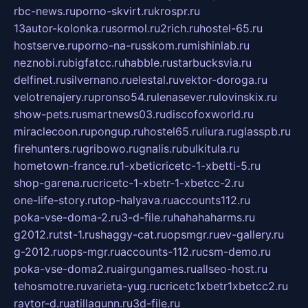
rbc-news.ru
porno-skvirt.ru
krospr.ru
13autor-kolonka.ru
sormol.ru
2rich.ru
hostel-65.ru
hostserve.ru
porno-na-russkom.ru
mishinlab.ru
neznobi.ru
bigfatcc.ru
habble.ru
starbucksvia.ru
delfinet.ru
silvernano.ru
elestal.ru
vektor-doroga.ru
velotrenajery.ru
pronso54.ru
lenasever.ru
lovinskix.ru
show-pets.ru
smartnews03.ru
discofoxworld.ru
miraclecoon.ru
pongup.ru
hostel65.ru
liura.ru
glasspb.ru
firehunters.ru
gribowo.ru
gnalis.ru
bulkitula.ru
hometown-france.ru
1-xbeticricetc-1-xbetti-5.ru
shop-garena.ru
cricetc-1-xbetr-1-xbetcc-2.ru
one-life-story.ru
top-halyava.ru
accounts112.ru
poka-vse-doma-2.ru
3-d-file.ru
hahahaharms.ru
g2012.ru
tst-1.ru
shaggy-cat.ru
opsmgr.ru
ev-gallery.ru
g-2012.ru
ops-mgr.ru
accounts-112.ru
csm-demo.ru
poka-vse-doma2.ru
airgungames.ru
allseo-host.ru
tehosmotre.ru
varieta-yug.ru
cricetc1xbetr1xbetcc2.ru
raytor-d.ru
atillagunn.ru
3d-file.ru