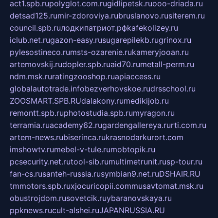
act1.spb.ru
polyglot.com.ru
gidlipetsk.ru
ooo-driada.ru
detsad125.ru
mir-zdoroviya.ru
bruslanovo.ru
siterem.ru
council.spb.ru
лодкипатриот.рф
kafekolizey.ru
iclub.net.ru
gazon-easy.ru
sugarepilekb.ru
grinox.ru
pylesostineco.ru
msts-ozarenie.ru
kameryjooan.ru
artemovskij.ru
dopler.spb.ru
aid70.ru
metall-perm.ru
ndm.msk.ru
ratingzooshop.ru
apiaccess.ru
globalautotrade.info
bezverhovskoe.ru
drsschool.ru
ZOOSMART.SPB.RU
dalakony.ru
medikijob.ru
remontt.spb.ru
photostudia.spb.ru
myragon.ru
terramia.ru
academy62.ru
gardengallereya.ru
rti.com.ru
artem-news.ru
biserinca.ru
krasnodarkurort.com
imshowtv.ru
mebel-v-tule.ru
mobtopik.ru
pcsecurity.net.ru
tool-sib.ru
multimetrunit.ru
sp-tour.ru
fan-cs.ru
santeh-russia.ru
symbian9.net.ru
DSHAIR.RU
tmmotors.spb.ru
xjocuricopii.com
musavtomat.msk.ru
obustrojdom.ru
sovetcik.ru
ybaranovskaya.ru
ppknews.ru
cult-alshei.ru
JAPANRUSSIA.RU