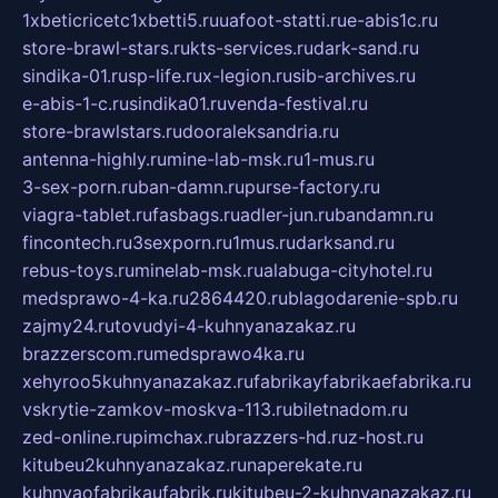
1xbeticricetc1xbetti5.ru
uafoot-statti.ru
e-abis1c.ru
store-brawl-stars.ru
kts-services.ru
dark-sand.ru
sindika-01.ru
sp-life.ru
x-legion.ru
sib-archives.ru
e-abis-1-c.ru
sindika01.ru
venda-festival.ru
store-brawlstars.ru
dooraleksandria.ru
antenna-highly.ru
mine-lab-msk.ru
1-mus.ru
3-sex-porn.ru
ban-damn.ru
purse-factory.ru
viagra-tablet.ru
fasbags.ru
adler-jun.ru
bandamn.ru
fincontech.ru
3sexporn.ru
1mus.ru
darksand.ru
rebus-toys.ru
minelab-msk.ru
alabuga-cityhotel.ru
medsprawo-4-ka.ru
2864420.ru
blagodarenie-spb.ru
zajmy24.ru
tovudyi-4-kuhnyanazakaz.ru
brazzerscom.ru
medsprawo4ka.ru
xehyroo5kuhnyanazakaz.ru
fabrikayfabrikaefabrika.ru
vskrytie-zamkov-moskva-113.ru
biletnadom.ru
zed-online.ru
pimchax.ru
brazzers-hd.ru
z-host.ru
kitubeu2kuhnyanazakaz.ru
naperekate.ru
kuhnyaofabrikaufabrik.ru
kitubeu-2-kuhnyanazakaz.ru