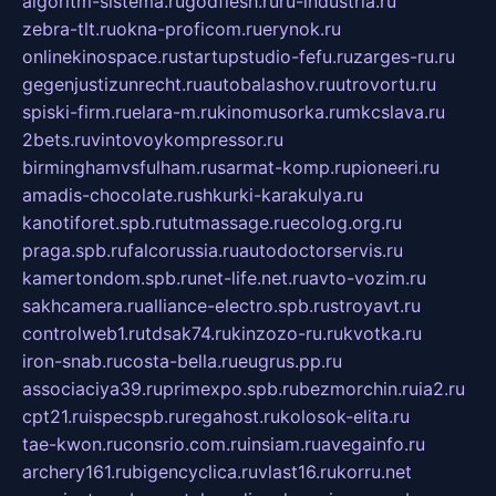
algoritm-sistema.ru
godflesh.ru
ru-industria.ru
zebra-tlt.ru
okna-proficom.ru
erynok.ru
onlinekinospace.ru
startupstudio-fefu.ru
zarges-ru.ru
gegenjustizunrecht.ru
autobalashov.ru
utrovortu.ru
spiski-firm.ru
elara-m.ru
kinomusorka.ru
mkcslava.ru
2bets.ru
vintovoykompressor.ru
birminghamvsfulham.ru
sarmat-komp.ru
pioneeri.ru
amadis-chocolate.ru
shkurki-karakulya.ru
kanotiforet.spb.ru
tutmassage.ru
ecolog.org.ru
praga.spb.ru
falcorussia.ru
autodoctorservis.ru
kamertondom.spb.ru
net-life.net.ru
avto-vozim.ru
sakhcamera.ru
alliance-electro.spb.ru
stroyavt.ru
controlweb1.ru
tdsak74.ru
kinzozo-ru.ru
kvotka.ru
iron-snab.ru
costa-bella.ru
eugrus.pp.ru
associaciya39.ru
primexpo.spb.ru
bezmorchin.ru
ia2.ru
cpt21.ru
ispecspb.ru
regahost.ru
kolosok-elita.ru
tae-kwon.ru
consrio.com.ru
insiam.ru
avegainfo.ru
archery161.ru
bigencyclica.ru
vlast16.ru
korru.net