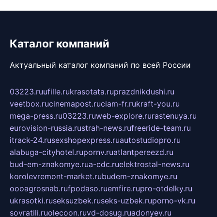
Каталог компаний
Актуальный каталог компаний по всей России
03223.ru
ufille.ru
krasotata.ru
prazdnikdushi.ru
veetbox.ru
cinemapost.ru
ciam-fr.ru
kraft-you.ru
mega-press.ru
03223.ru
web-explore.ru
rastenuya.ru
eurovision-russia.ru
strah-news.ru
freeride-team.ru
itrack-24.ru
sexshopexpress.ru
autostudiopro.ru
alabuga-cityhotel.ru
pornv.ru
atlantpereezd.ru
bud-em-znakomye.ru
a-cdc.ru
elektrostal-news.ru
korolevremont-market.ru
budem-znakomye.ru
oooagrosnab.ru
fpodaso.ru
emfire.ru
pro-otdelky.ru
ukrasotki.ru
seksuzbek.ru
seks-uzbek.ru
porno-vk.ru
sovratili.ru
olecoon.ru
vd-dosug.ru
adonyev.ru