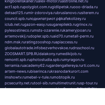
kingbolenskaner.ru
alex-motor.ru
astroline.net.ru
act1.spb.ru
polyglot.com.ru
gidlipetsk.ru
ooo-driada.ru
detsad125.ru
mir-zdoroviya.ru
bruslanovo.ru
siterem.ru
council.spb.ru
лодкипатриот.рф
kafekolizey.ru
iclub.net.ru
gazon-easy.ru
sugarepilekb.ru
grinox.ru
pylesostineco.ru
msts-ozarenie.ru
kameryjooan.ru
artemovskij.ru
dopler.spb.ru
aid70.ru
metall-perm.ru
ndm.msk.ru
ratingzooshop.ru
apiaccess.ru
globalautotrade.info
bezverhovskoe.ru
drsschool.ru
ZOOSMART.SPB.RU
dalakony.ru
medikijob.ru
remontt.spb.ru
photostudia.spb.ru
myragon.ru
terramia.ru
academy62.ru
gardengallereya.ru
rti.com.ru
artem-news.ru
biserinca.ru
krasnodarkurort.com
imshowtv.ru
mebel-v-tule.ru
mobtopik.ru
pcsecurity.net.ru
tool-sib.ru
multimetrunit.ru
sp-tour.ru
fan-cs.ru
santeh-russia.ru
symbian9.net.ru
DSHAIR.RU
tmmotors.spb.ru
xjocuricopii.com
musavtomat.msk.ru
obustrojdom.ru
sovetcik.ru
ybaranovskaya.ru