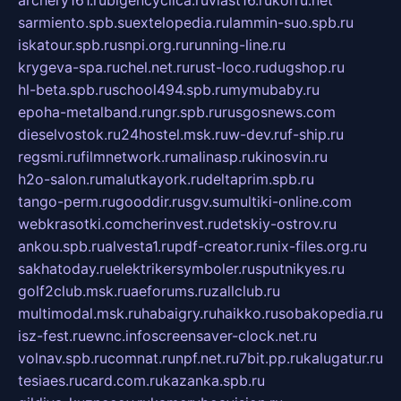
archery161.ru
bigencyclica.ru
vlast16.ru
korru.net
sarmiento.spb.su
extelopedia.ru
lammin-suo.spb.ru
iskatour.spb.ru
snpi.org.ru
running-line.ru
krygeva-spa.ru
chel.net.ru
rust-loco.ru
dugshop.ru
hl-beta.spb.ru
school494.spb.ru
mymubaby.ru
epoha-metalband.ru
ngr.spb.ru
rusgosnews.com
dieselvostok.ru
24hostel.msk.ru
w-dev.ru
f-ship.ru
regsmi.ru
filmnetwork.ru
malinasp.ru
kinosvin.ru
h2o-salon.ru
malutkayork.ru
deltaprim.spb.ru
tango-perm.ru
gooddir.ru
sgv.su
multiki-online.com
webkrasotki.com
cherinvest.ru
detskiy-ostrov.ru
ankou.spb.ru
alvesta1.ru
pdf-creator.ru
nix-files.org.ru
sakhatoday.ru
elektrikersymboler.ru
sputnikyes.ru
golf2club.msk.ru
aeforums.ru
zallclub.ru
multimodal.msk.ru
habaigry.ru
haikko.ru
sobakopedia.ru
isz-fest.ru
ewnc.info
screensaver-clock.net.ru
volnav.spb.ru
comnat.ru
npf.net.ru
7bit.pp.ru
kalugatur.ru
tesiaes.ru
card.com.ru
kazanka.spb.ru