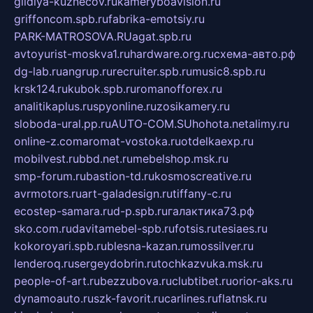
gildiya-kuznecov.ru
kameryboavision.ru
griffoncom.spb.ru
fabrika-emotsiy.ru
PARK-MATROSOVA.RU
agat.spb.ru
avtoyurist-moskva1.ru
hardware.org.ru
схема-авто.рф
dg-lab.ru
angrup.ru
recruiter.spb.ru
music8.spb.ru
krsk124.ru
kubok.spb.ru
romanofforex.ru
analitikaplus.ru
spyonline.ru
zosikamery.ru
sloboda-ural.pp.ru
AUTO-COM.SU
hohota.net
alimy.ru
online-z.com
aromat-vostoka.ru
otdelkaexp.ru
mobilvest.ru
bbd.net.ru
mebelshop.msk.ru
smp-forum.ru
bastion-td.ru
kosmoscreative.ru
avrmotors.ru
art-galadesign.ru
tiffany-c.ru
ecostep-samara.ru
d-p.spb.ru
галактика73.рф
sko.com.ru
davitamebel-spb.ru
fotsis.ru
tesiaes.ru
kokoroyari.spb.ru
blesna-kazan.ru
mossilver.ru
lenderoq.ru
sergeydobrin.ru
tochkazvuka.msk.ru
people-of-art.ru
bezzubova.ru
clubtibet.ru
orior-aks.ru
dynamoauto.ru
szk-favorit.ru
carlines.ru
flatnsk.ru