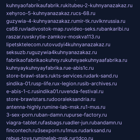
kuhnyaofabrikaufabrik.ru
kitubeu-2-kuhnyanazakaz.ru
xehyroo-5-kuhnyanazakaz.ru
cs-68.ru
guzywia-4-kuhnyanazakaz.ru
mir-tk.ru
vlknrussia.ru
cs68.ru
vladivostok-map.ru
video-seks.ru
bankaribi.ru
raszar.ru
vskrytie-zamkov-moskva113.ru
lipetsktelecom.ru
tovudyi4kuhnyanazakaz.ru
seksuzb.ru
guzywia4kuhnyanazakaz.ru
fabrikaofabrikaokuhny.ru
kuhnyaekuhnyaafabrika.ru
kuhnyaykuhnyayfabrika.ru
e-abis1c.ru
store-brawl-stars.ru
kts-services.ru
dark-sand.ru
sindika-01.ru
sp-life.ru
x-legion.ru
sib-archives.ru
e-abis-1-c.ru
sindika01.ru
venda-festival.ru
store-brawlstars.ru
dooraleksandria.ru
antenna-highly.ru
mine-lab-msk.ru
1-mus.ru
3-sex-porn.ru
ban-damn.ru
purse-factory.ru
viagra-tablet.ru
fasbags.ru
adler-jun.ru
bandamn.ru
fincontech.ru
3sexporn.ru
1mus.ru
darksand.ru
rebus-toys.ru
minelab-msk.ru
rtdco.ru