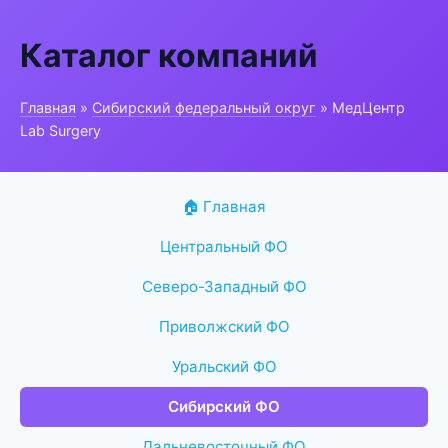
Каталог компаний
Главная
»
Сибирский федеральный округ
» МедЦентр
Lab Surgery
🏠 Главная
Центральный ФО
Северо-Западный ФО
Приволжский ФО
Уральский ФО
Сибирский ФО
Дальневосточный ФО