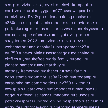
seo-prodvizhenie-sajtov-stroitelnyh-kompanij.ru
card-voice.ru
rulonnyygazon177.ru
snow-guard.ru
domizbrusa-9x12spb.ru
demaholding.ru
aalse.ru
a380club.ru
argentinamia.ru
perkoka.ru
movie-one.ru
perk-oka.ru
g-octopus.ru
sibarchives.ru
andreislyusar.ru
naruto-x.ru
pursefactory.ru
tor-lyubov-i-grom.ru
spayderhed-2022.ru
movieone.ru
evro-dez.ru
webamator.ru
ma-absolut1.ru
avtopomosch27.ru
nv-750.ru
news-plain.ru
nertansaga.ru
delanalad.ru
dizfiles.ru
youtubefree.ru
aria-family.ru
roadli.ru
planeta-samara.ru
mysmartbuy.ru
matrasy-kemerovo.ru
ashanet.ru
trade-farm.ru
dotcustoms.ru
domizbrusa9x12spb.ru
autodamp.ru
narasimha.ru
djcommodities.ru
nv750.ru
x-ton.ru
newsplain.ru
cardvoice.ru
modopaper.ru
manunae.ru
gbget.ru
alfeihavsalnassr.ru
madoma.ru
tajuncos.ru
petrovkasports.ru
porno-online-besplatno.ru
splclub.ru
york-life.ru
doroga-expo.ru
ribery.ru
cleanmedicine.ru