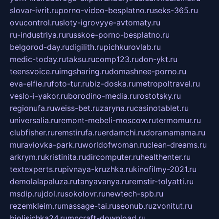
slovar-ivrit.ru
porno-video-besplatno.ru
seks-365.ru
ovucontrol.ru
sloty-igrovyye-avtomaty.ru
ru-industriya.ru
russkoe-porno-besplatno.ru
belgorod-day.ru
digilith.ru
pichkurovlab.ru
medic-today.ru
taksu.ru
comp123.ru
don-ykt.ru
teensvoice.ru
imgsharing.ru
domashnee-porno.ru
eva-elfie.ru
foto-tur.ru
biz-doska.ru
metropoltravel.ru
veslo-i-yakor.ru
borodino-media.ru
rostotsky.ru
regionufa.ru
weiss-bet.ru
zaryna.ru
casinotablet.ru
universalia.ru
remont-mebeli-moscow.ru
termomur.ru
clubfisher.ru
remstirufa.ru
erdamchi.ru
doramamama.ru
muraviovka-park.ru
worldofwoman.ru
clean-dreams.ru
arkrym.ru
kristinita.ru
dircomputer.ru
healthenter.ru
textexperts.ru
pivnaya-kruzhka.ru
kinofilmy-2021.ru
demolalapaluza.ru
tanyavanya.ru
remstir-tolyatti.ru
msdip.ru
jdol.ru
sokolovr.ru
newtech-spb.ru
rezemkleim.ru
massage-tai.ru
seonub.ru
zvonitut.ru
biolisichka24.ru
mncraft-download.ru