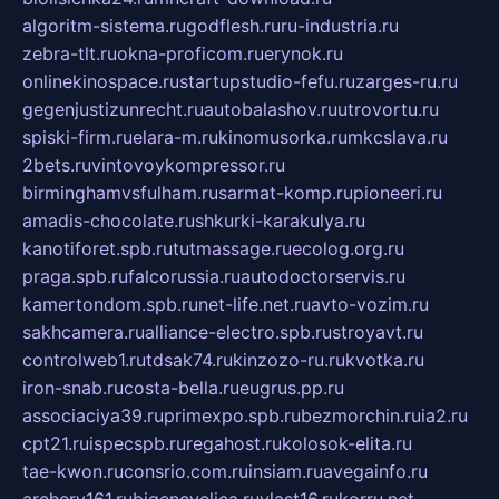
algoritm-sistema.ru
godflesh.ru
ru-industria.ru
zebra-tlt.ru
okna-proficom.ru
erynok.ru
onlinekinospace.ru
startupstudio-fefu.ru
zarges-ru.ru
gegenjustizunrecht.ru
autobalashov.ru
utrovortu.ru
spiski-firm.ru
elara-m.ru
kinomusorka.ru
mkcslava.ru
2bets.ru
vintovoykompressor.ru
birminghamvsfulham.ru
sarmat-komp.ru
pioneeri.ru
amadis-chocolate.ru
shkurki-karakulya.ru
kanotiforet.spb.ru
tutmassage.ru
ecolog.org.ru
praga.spb.ru
falcorussia.ru
autodoctorservis.ru
kamertondom.spb.ru
net-life.net.ru
avto-vozim.ru
sakhcamera.ru
alliance-electro.spb.ru
stroyavt.ru
controlweb1.ru
tdsak74.ru
kinzozo-ru.ru
kvotka.ru
iron-snab.ru
costa-bella.ru
eugrus.pp.ru
associaciya39.ru
primexpo.spb.ru
bezmorchin.ru
ia2.ru
cpt21.ru
ispecspb.ru
regahost.ru
kolosok-elita.ru
tae-kwon.ru
consrio.com.ru
insiam.ru
avegainfo.ru