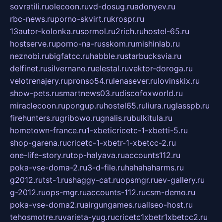
sovratili.ru
olecoon.ru
vd-dosug.ru
adonyev.ru
rbc-news.ru
porno-skvirt.ru
krospr.ru
13autor-kolonka.ru
sormol.ru
2rich.ru
hostel-65.ru
hostserve.ru
porno-na-russkom.ru
mishinlab.ru
neznobi.ru
bigfatcc.ru
habble.ru
starbucksvia.ru
delfinet.ru
silvernano.ru
elestal.ru
vektor-doroga.ru
velotrenajery.ru
pronso54.ru
lenasever.ru
lovinskix.ru
show-pets.ru
smartnews03.ru
discofoxworld.ru
miraclecoon.ru
pongup.ru
hostel65.ru
liura.ru
glasspb.ru
firehunters.ru
gribowo.ru
gnalis.ru
bulkitula.ru
hometown-france.ru
1-xbeticricetc-1-xbetti-5.ru
shop-garena.ru
cricetc-1-xbetr-1-xbetcc-2.ru
one-life-story.ru
top-halyava.ru
accounts112.ru
poka-vse-doma-2.ru
3-d-file.ru
hahahaharms.ru
g2012.ru
tst-1.ru
shaggy-cat.ru
opsmgr.ru
ev-gallery.ru
g-2012.ru
ops-mgr.ru
accounts-112.ru
csm-demo.ru
poka-vse-doma2.ru
airgungames.ru
allseo-host.ru
tehosmotre.ru
varieta-yug.ru
cricetc1xbetr1xbetcc2.ru