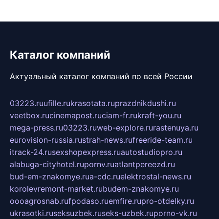
Каталог компаний
Актуальный каталог компаний по всей России
03223.ru
ufille.ru
krasotata.ru
prazdnikdushi.ru
veetbox.ru
cinemapost.ru
ciam-fr.ru
kraft-you.ru
mega-press.ru
03223.ru
web-explore.ru
rastenuya.ru
eurovision-russia.ru
strah-news.ru
freeride-team.ru
itrack-24.ru
sexshopexpress.ru
autostudiopro.ru
alabuga-cityhotel.ru
pornv.ru
atlantpereezd.ru
bud-em-znakomye.ru
a-cdc.ru
elektrostal-news.ru
korolevremont-market.ru
budem-znakomye.ru
oooagrosnab.ru
fpodaso.ru
emfire.ru
pro-otdelky.ru
ukrasotki.ru
seksuzbek.ru
seks-uzbek.ru
porno-vk.ru