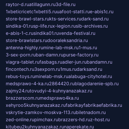
raytor-d.ru
atillagunn.ru
3d-file.ru
1xbeticricetc1xbetti5.ru
uafoot-statti.ru
e-abis1c.ru
store-brawl-stars.ru
kts-services.ru
dark-sand.ru
sindika-01.ru
sp-life.ru
x-legion.ru
sib-archives.ru
e-abis-1-c.ru
sindika01.ru
venda-festival.ru
store-brawlstars.ru
dooraleksandria.ru
antenna-highly.ru
mine-lab-msk.ru
1-mus.ru
3-sex-porn.ru
ban-damn.ru
purse-factory.ru
viagra-tablet.ru
fasbags.ru
adler-jun.ru
bandamn.ru
fincontech.ru
3sexporn.ru
1mus.ru
darksand.ru
rebus-toys.ru
minelab-msk.ru
alabuga-cityhotel.ru
medsprawo-4-ka.ru
2864420.ru
blagodarenie-spb.ru
zajmy24.ru
tovudyi-4-kuhnyanazakaz.ru
brazzerscom.ru
medsprawo4ka.ru
xehyroo5kuhnyanazakaz.ru
fabrikayfabrikaefabrika.ru
vskrytie-zamkov-moskva-113.ru
biletnadom.ru
zed-online.ru
pimchax.ru
brazzers-hd.ru
z-host.ru
kitubeu2kuhnyanazakaz.ru
naperekate.ru