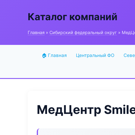
Каталог компаний
Главная
»
Сибирский федеральный округ
» МедЦе
🏠 Главная
Центральный ФО
Севе
МедЦентр Smil