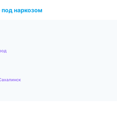
 под наркозом
род
Сахалинск