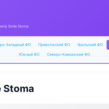
нтр Smile Stoma
ро-Западный ФО
Приволжский ФО
Уральский ФО
Южный ФО
Северо-Кавказский ФО
e Stoma