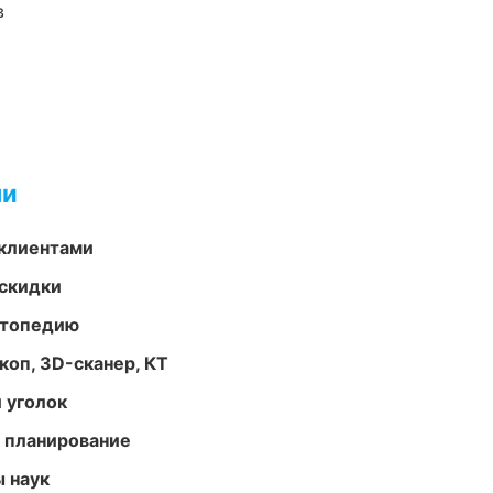
в
ми
 клиентами
скидки
ортопедию
оп, 3D-сканер, КТ
 уголок
 планирование
ы наук