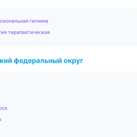
сиональная гигиена
гия терапевтическая
ский федеральный округ
рск
к