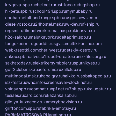
krygeva-spa.ru
chel.net.ru
rust-loco.ru
dugshop.ru
hl-beta.spb.ru
school494.spb.ru
mymubaby.ru
epoha-metalband.ru
ngr.spb.ru
rusgosnews.com
dieselvostok.ru
24hostel.msk.ru
w-dev.ru
f-ship.ru
regsmi.ru
filmnetwork.ru
malinasp.ru
kinosvin.ru
h2o-salon.ru
malutkayork.ru
deltaprim.spb.ru
tango-perm.ru
gooddir.ru
sgv.su
multiki-online.com
webkrasotki.com
cherinvest.ru
detskiy-ostrov.ru
ankou.spb.ru
alvesta1.ru
pdf-creator.ru
nix-files.org.ru
sakhatoday.ru
elektrikersymboler.ru
sputnikyes.ru
golf2club.msk.ru
aeforums.ru
zallclub.ru
multimodal.msk.ru
habaigry.ru
haikko.ru
sobakopedia.ru
isz-fest.ru
ewnc.info
screensaver-clock.net.ru
volnav.spb.ru
comnat.ru
npf.net.ru
7bit.pp.ru
kalugatur.ru
tesiaes.ru
card.com.ru
kazanka.spb.ru
gildiya-kuznecov.ru
kameryboavision.ru
griffoncom.spb.ru
fabrika-emotsiy.ru
PARK-MATROSOVA.RU
agat.spb.ru