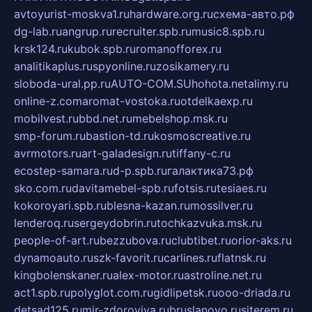
avtoyurist-moskva1.ru
hardware.org.ru
схема-авто.рф
dg-lab.ru
angrup.ru
recruiter.spb.ru
music8.spb.ru
krsk124.ru
kubok.spb.ru
romanofforex.ru
analitikaplus.ru
spyonline.ru
zosikamery.ru
sloboda-ural.pp.ru
AUTO-COM.SU
hohota.net
alimy.ru
online-z.com
aromat-vostoka.ru
otdelkaexp.ru
mobilvest.ru
bbd.net.ru
mebelshop.msk.ru
smp-forum.ru
bastion-td.ru
kosmoscreative.ru
avrmotors.ru
art-galadesign.ru
tiffany-c.ru
ecostep-samara.ru
d-p.spb.ru
галактика73.рф
sko.com.ru
davitamebel-spb.ru
fotsis.ru
tesiaes.ru
kokoroyari.spb.ru
blesna-kazan.ru
mossilver.ru
lenderoq.ru
sergeydobrin.ru
tochkazvuka.msk.ru
people-of-art.ru
bezzubova.ru
clubtibet.ru
orior-aks.ru
dynamoauto.ru
szk-favorit.ru
carlines.ru
flatnsk.ru
kingbolenskaner.ru
alex-motor.ru
astroline.net.ru
act1.spb.ru
polyglot.com.ru
gidlipetsk.ru
ooo-driada.ru
detsad125.ru
mir-zdoroviya.ru
bruslanovo.ru
siterem.ru