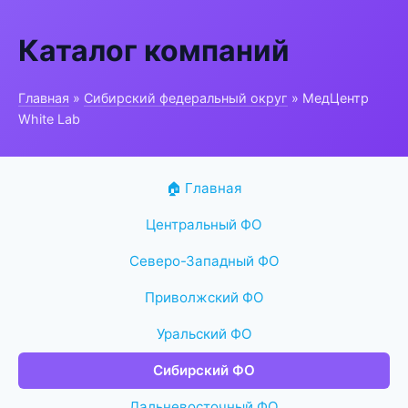
Каталог компаний
Главная
»
Сибирский федеральный округ
» МедЦентр
White Lab
🏠 Главная
Центральный ФО
Северо-Западный ФО
Приволжский ФО
Уральский ФО
Сибирский ФО
Дальневосточный ФО