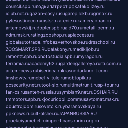
council.spb.ru
лодкипатриот.рф
kafekolizey.ru
iclub.net.ru
gazon-easy.ru
sugarepilekb.ru
grinox.ru
pylesostineco.ru
msts-ozarenie.ru
kameryjooan.ru
artemovskij.ru
dopler.spb.ru
aid70.ru
metall-perm.ru
ndm.msk.ru
ratingzooshop.ru
apiaccess.ru
globalautotrade.info
bezverhovskoe.ru
drsschool.ru
ZOOSMART.SPB.RU
dalakony.ru
medikijob.ru
remontt.spb.ru
photostudia.spb.ru
myragon.ru
terramia.ru
academy62.ru
gardengallereya.ru
rti.com.ru
artem-news.ru
biserinca.ru
krasnodarkurort.com
imshowtv.ru
mebel-v-tule.ru
mobtopik.ru
pcsecurity.net.ru
tool-sib.ru
multimetrunit.ru
sp-tour.ru
fan-cs.ru
santeh-russia.ru
symbian9.net.ru
DSHAIR.RU
tmmotors.spb.ru
xjocuricopii.com
musavtomat.msk.ru
obustrojdom.ru
sovetcik.ru
ybaranovskaya.ru
ppknews.ru
cult-alshei.ru
JAPANRUSSIA.RU
proekciyamebel.ru
imper-finans.ru
rim.org.ru
glamourai.ru
brassminus.ru
zabor-pro.ru
ftn.pp.ru