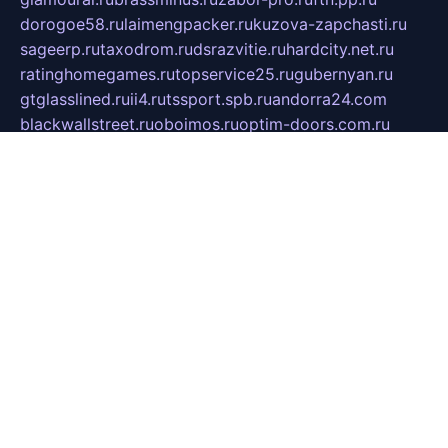
dorogoe58.ru
laimengpacker.ru
kuzova-zapchasti.ru
sageerp.ru
taxodrom.ru
dsrazvitie.ru
hardcity.net.ru
ratinghomegames.ru
topservice25.ru
gubernyan.ru
gtglasslined.ru
ii4.ru
tssport.spb.ru
andorra24.com
blackwallstreet.ru
oboimos.ru
optim-doors.com.ru
ikuch.ru
nycr.org.ru
npa21.ru
vremya-ch.spb.ru
desert000.ru
ivtorgi.ru
ifiori.ru
catalog-statei.ru
dcv.org.ru
spetsmaster174.ru
ipkameryhiseeu.ru
dum26.ru
ruspol.spb.ru
fr-opendp.ru
kam-solnyshko.ru
cheyenne-arapaho.ru
sevzapmetal.spb.ru
ted-lapidus.spb.ru
parasite-eliminator.ru
sigma-complete.ru
modernworld.ru
dama-moda.ru
eholot-group.ru
sk-nvkz.ru
DRONGOLD.RU
democratia2.ru
i-farmer.ru
mass-sport.org
jablonex.spb.ru
bookmess.ru
linkword.ru
refineua.com.ru
cs-spec.net.ru
altay-mebel.ru
DNK-THEATRE.RU
mechaniks.spb.ru
ipcamtechage.ru