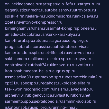
onlinekinospace.ru
startupstudio-fefu.ru
zarges-ru.ru
gegenjustizunrecht.ru
autobalashov.ru
utrovortu.ru
spiski-firm.ru
elara-m.ru
kinomusorka.ru
mkcslava.ru
2bets.ru
vintovoykompressor.ru
birminghamvsfulham.ru
sarmat-komp.ru
pioneeri.ru
amadis-chocolate.ru
shkurki-karakulya.ru
kanotiforet.spb.ru
tutmassage.ru
ecolog.org.ru
praga.spb.ru
falcorussia.ru
autodoctorservis.ru
kamertondom.spb.ru
net-life.net.ru
avto-vozim.ru
sakhcamera.ru
alliance-electro.spb.ru
stroyavt.ru
controlweb1.ru
tdsak74.ru
kinzozo-ru.ru
kvotka.ru
iron-snab.ru
costa-bella.ru
eugrus.pp.ru
associaciya39.ru
primexpo.spb.ru
bezmorchin.ru
ia2.ru
cpt21.ru
ispecspb.ru
regahost.ru
kolosok-elita.ru
tae-kwon.ru
consrio.com.ru
insiam.ru
avegainfo.ru
archery161.ru
bigencyclica.ru
vlast16.ru
korru.net
sarmiento.spb.su
extelopedia.ru
lammin-suo.spb.ru
iskatour.spb.ru
snpi.org.ru
running-line.ru