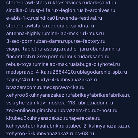
store-brawl-stars.ru
kts-services.ru
dark-sand.ru
sindika-01.ru
sp-life.ru
x-legion.ru
sib-archives.ru
e-abis-1-c.ru
sindika01.ru
venda-festival.ru
store-brawlstars.ru
dooraleksandria.ru
antenna-highly.ru
mine-lab-msk.ru
1-mus.ru
3-sex-porn.ru
ban-damn.ru
purse-factory.ru
viagra-tablet.ru
fasbags.ru
adler-jun.ru
bandamn.ru
fincontech.ru
3sexporn.ru
1mus.ru
darksand.ru
rebus-toys.ru
minelab-msk.ru
alabuga-cityhotel.ru
medsprawo-4-ka.ru
2864420.ru
blagodarenie-spb.ru
zajmy24.ru
tovudyi-4-kuhnyanazakaz.ru
brazzerscom.ru
medsprawo4ka.ru
xehyroo5kuhnyanazakaz.ru
fabrikayfabrikaefabrika.ru
vskrytie-zamkov-moskva-113.ru
biletnadom.ru
zed-online.ru
pimchax.ru
brazzers-hd.ru
z-host.ru
kitubeu2kuhnyanazakaz.ru
naperekate.ru
kuhnyaofabrikaufabrik.ru
kitubeu-2-kuhnyanazakaz.ru
xehyroo-5-kuhnyanazakaz.ru
cs-68.ru