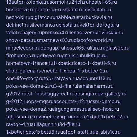
13autor-kolonka.ru
sormol.ru
2rich.ru
hostel-65.ru
hostserve.ru
porno-na-russkom.ru
mishinlab.ru
neznobi.ru
bigfatcc.ru
habble.ru
starbucksvia.ru
delfinet.ru
silvernano.ru
elestal.ru
vektor-doroga.ru
velotrenajery.ru
pronso54.ru
lenasever.ru
lovinskix.ru
show-pets.ru
smartnews03.ru
discofoxworld.ru
miraclecoon.ru
pongup.ru
hostel65.ru
liura.ru
glasspb.ru
firehunters.ru
gribowo.ru
gnalis.ru
bulkitula.ru
hometown-france.ru
1-xbeticricetc-1-xbetti-5.ru
shop-garena.ru
cricetc-1-xbetr-1-xbetcc-2.ru
one-life-story.ru
top-halyava.ru
accounts112.ru
poka-vse-doma-2.ru
3-d-file.ru
hahahaharms.ru
g2012.ru
tst-1.ru
shaggy-cat.ru
opsmgr.ru
ev-gallery.ru
g-2012.ru
ops-mgr.ru
accounts-112.ru
csm-demo.ru
poka-vse-doma2.ru
airgungames.ru
allseo-host.ru
tehosmotre.ru
varieta-yug.ru
cricetc1xbetr1xbetcc2.ru
raytor-d.ru
atillagunn.ru
3d-file.ru
1xbeticricetc1xbetti5.ru
uafoot-statti.ru
e-abis1c.ru