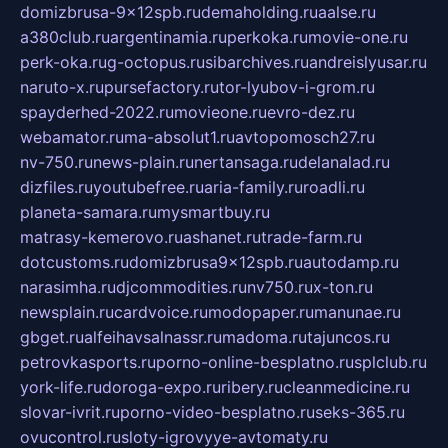
domizbrusa-9x12spb.ru
demaholding.ru
aalse.ru
a380club.ru
argentinamia.ru
perkoka.ru
movie-one.ru
perk-oka.ru
g-octopus.ru
sibarchives.ru
andreislyusar.ru
naruto-x.ru
pursefactory.ru
tor-lyubov-i-grom.ru
spayderhed-2022.ru
movieone.ru
evro-dez.ru
webamator.ru
ma-absolut1.ru
avtopomosch27.ru
nv-750.ru
news-plain.ru
nertansaga.ru
delanalad.ru
dizfiles.ru
youtubefree.ru
aria-family.ru
roadli.ru
planeta-samara.ru
mysmartbuy.ru
matrasy-kemerovo.ru
ashanet.ru
trade-farm.ru
dotcustoms.ru
domizbrusa9x12spb.ru
autodamp.ru
narasimha.ru
djcommodities.ru
nv750.ru
x-ton.ru
newsplain.ru
cardvoice.ru
modopaper.ru
manunae.ru
gbget.ru
alfeihavsalnassr.ru
madoma.ru
tajuncos.ru
petrovkasports.ru
porno-online-besplatno.ru
splclub.ru
york-life.ru
doroga-expo.ru
ribery.ru
cleanmedicine.ru
slovar-ivrit.ru
porno-video-besplatno.ru
seks-365.ru
ovucontrol.ru
sloty-igrovyye-avtomaty.ru