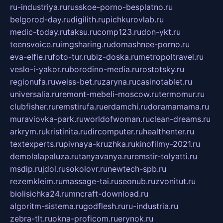
ru-industriya.ru
russkoe-porno-besplatno.ru
belgorod-day.ru
digilith.ru
pichkurovlab.ru
medic-today.ru
taksu.ru
comp123.ru
don-ykt.ru
teensvoice.ru
imgsharing.ru
domashnee-porno.ru
eva-elfie.ru
foto-tur.ru
biz-doska.ru
metropoltravel.ru
veslo-i-yakor.ru
borodino-media.ru
rostotsky.ru
regionufa.ru
weiss-bet.ru
zaryna.ru
casinotablet.ru
universalia.ru
remont-mebeli-moscow.ru
termomur.ru
clubfisher.ru
remstirufa.ru
erdamchi.ru
doramamama.ru
muraviovka-park.ru
worldofwoman.ru
clean-dreams.ru
arkrym.ru
kristinita.ru
dircomputer.ru
healthenter.ru
textexperts.ru
pivnaya-kruzhka.ru
kinofilmy-2021.ru
demolalapaluza.ru
tanyavanya.ru
remstir-tolyatti.ru
msdip.ru
jdol.ru
sokolovr.ru
newtech-spb.ru
rezemkleim.ru
massage-tai.ru
seonub.ru
zvonitut.ru
biolisichka24.ru
mncraft-download.ru
algoritm-sistema.ru
godflesh.ru
ru-industria.ru
zebra-tlt.ru
okna-proficom.ru
erynok.ru