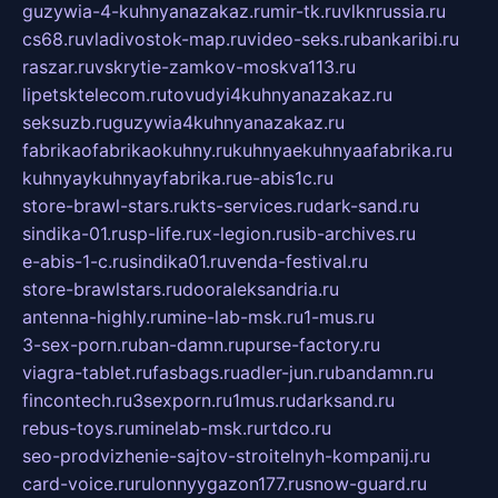
guzywia-4-kuhnyanazakaz.ru
mir-tk.ru
vlknrussia.ru
cs68.ru
vladivostok-map.ru
video-seks.ru
bankaribi.ru
raszar.ru
vskrytie-zamkov-moskva113.ru
lipetsktelecom.ru
tovudyi4kuhnyanazakaz.ru
seksuzb.ru
guzywia4kuhnyanazakaz.ru
fabrikaofabrikaokuhny.ru
kuhnyaekuhnyaafabrika.ru
kuhnyaykuhnyayfabrika.ru
e-abis1c.ru
store-brawl-stars.ru
kts-services.ru
dark-sand.ru
sindika-01.ru
sp-life.ru
x-legion.ru
sib-archives.ru
e-abis-1-c.ru
sindika01.ru
venda-festival.ru
store-brawlstars.ru
dooraleksandria.ru
antenna-highly.ru
mine-lab-msk.ru
1-mus.ru
3-sex-porn.ru
ban-damn.ru
purse-factory.ru
viagra-tablet.ru
fasbags.ru
adler-jun.ru
bandamn.ru
fincontech.ru
3sexporn.ru
1mus.ru
darksand.ru
rebus-toys.ru
minelab-msk.ru
rtdco.ru
seo-prodvizhenie-sajtov-stroitelnyh-kompanij.ru
card-voice.ru
rulonnyygazon177.ru
snow-guard.ru