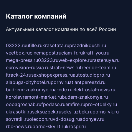
Каталог компаний
Актуальный каталог компаний по всей России
03223.ru
ufille.ru
krasotata.ru
prazdnikdushi.ru
veetbox.ru
cinemapost.ru
ciam-fr.ru
kraft-you.ru
mega-press.ru
03223.ru
web-explore.ru
rastenuya.ru
eurovision-russia.ru
strah-news.ru
freeride-team.ru
itrack-24.ru
sexshopexpress.ru
autostudiopro.ru
alabuga-cityhotel.ru
pornv.ru
atlantpereezd.ru
bud-em-znakomye.ru
a-cdc.ru
elektrostal-news.ru
korolevremont-market.ru
budem-znakomye.ru
oooagrosnab.ru
fpodaso.ru
emfire.ru
pro-otdelky.ru
ukrasotki.ru
seksuzbek.ru
seks-uzbek.ru
porno-vk.ru
sovratili.ru
olecoon.ru
vd-dosug.ru
adonyev.ru
rbc-news.ru
porno-skvirt.ru
krospr.ru