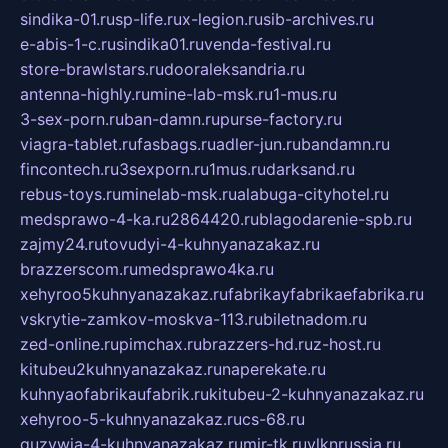
sindika-01.ru
sp-life.ru
x-legion.ru
sib-archives.ru
e-abis-1-c.ru
sindika01.ru
venda-festival.ru
store-brawlstars.ru
dooraleksandria.ru
antenna-highly.ru
mine-lab-msk.ru
1-mus.ru
3-sex-porn.ru
ban-damn.ru
purse-factory.ru
viagra-tablet.ru
fasbags.ru
adler-jun.ru
bandamn.ru
fincontech.ru
3sexporn.ru
1mus.ru
darksand.ru
rebus-toys.ru
minelab-msk.ru
alabuga-cityhotel.ru
medsprawo-4-ka.ru
2864420.ru
blagodarenie-spb.ru
zajmy24.ru
tovudyi-4-kuhnyanazakaz.ru
brazzerscom.ru
medsprawo4ka.ru
xehyroo5kuhnyanazakaz.ru
fabrikayfabrikaefabrika.ru
vskrytie-zamkov-moskva-113.ru
biletnadom.ru
zed-online.ru
pimchax.ru
brazzers-hd.ru
z-host.ru
kitubeu2kuhnyanazakaz.ru
naperekate.ru
kuhnyaofabrikaufabrik.ru
kitubeu-2-kuhnyanazakaz.ru
xehyroo-5-kuhnyanazakaz.ru
cs-68.ru
guzywia-4-kuhnyanazakaz.ru
mir-tk.ru
vlknrussia.ru