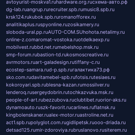
avtoyurist-moskva1.ru
hardware.org.ru
схема-авто.рф
dg-lab.ru
angrup.ru
recruiter.spb.ru
music8.spb.ru
krsk124.ru
kubok.spb.ru
romanofforex.ru
analitikaplus.ru
spyonline.ru
zosikamery.ru
sloboda-ural.pp.ru
AUTO-COM.SU
hohota.net
alimy.ru
online-z.com
aromat-vostoka.ru
otdelkaexp.ru
mobilvest.ru
bbd.net.ru
mebelshop.msk.ru
smp-forum.ru
bastion-td.ru
kosmoscreative.ru
avrmotors.ru
art-galadesign.ru
tiffany-c.ru
ecostep-samara.ru
d-p.spb.ru
галактика73.рф
sko.com.ru
davitamebel-spb.ru
fotsis.ru
tesiaes.ru
kokoroyari.spb.ru
blesna-kazan.ru
mossilver.ru
lenderoq.ru
sergeydobrin.ru
tochkazvuka.msk.ru
people-of-art.ru
bezzubova.ru
clubtibet.ru
orior-aks.ru
dynamoauto.ru
szk-favorit.ru
carlines.ru
flatnsk.ru
kingbolenskaner.ru
alex-motor.ru
astroline.net.ru
act1.spb.ru
polyglot.com.ru
gidlipetsk.ru
ooo-driada.ru
detsad125.ru
mir-zdoroviya.ru
bruslanovo.ru
siterem.ru