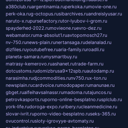
a380club.ru
argentinamia.ru
perkoka.ru
movie-one.ru
perk-oka.ru
g-octopus.ru
sibarchives.ru
andreislyusar.ru
naruto-x.ru
pursefactory.ru
tor-lyubov-i-grom.ru
spayderhed-2022.ru
movieone.ru
evro-dez.ru
webamator.ru
ma-absolut1.ru
avtopomosch27.ru
nv-750.ru
news-plain.ru
nertansaga.ru
delanalad.ru
dizfiles.ru
youtubefree.ru
aria-family.ru
roadli.ru
planeta-samara.ru
mysmartbuy.ru
matrasy-kemerovo.ru
ashanet.ru
trade-farm.ru
dotcustoms.ru
domizbrusa9x12spb.ru
autodamp.ru
narasimha.ru
djcommodities.ru
nv750.ru
x-ton.ru
newsplain.ru
cardvoice.ru
modopaper.ru
manunae.ru
gbget.ru
alfeihavsalnassr.ru
madoma.ru
tajuncos.ru
petrovkasports.ru
porno-online-besplatno.ru
splclub.ru
york-life.ru
doroga-expo.ru
ribery.ru
cleanmedicine.ru
slovar-ivrit.ru
porno-video-besplatno.ru
seks-365.ru
ovucontrol.ru
sloty-igrovyye-avtomaty.ru