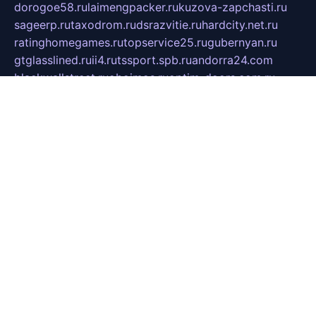
dorogoe58.ru
laimengpacker.ru
kuzova-zapchasti.ru
sageerp.ru
taxodrom.ru
dsrazvitie.ru
hardcity.net.ru
ratinghomegames.ru
topservice25.ru
gubernyan.ru
gtglasslined.ru
ii4.ru
tssport.spb.ru
andorra24.com
blackwallstreet.ru
oboimos.ru
optim-doors.com.ru
ikuch.ru
nycr.org.ru
npa21.ru
vremya-ch.spb.ru
desert000.ru
ivtorgi.ru
ifiori.ru
catalog-statei.ru
dcv.org.ru
spetsmaster174.ru
ipkameryhiseeu.ru
dum26.ru
ruspol.spb.ru
fr-opendp.ru
kam-solnyshko.ru
cheyenne-arapaho.ru
sevzapmetal.spb.ru
ted-lapidus.spb.ru
parasite-eliminator.ru
sigma-complete.ru
modernworld.ru
dama-moda.ru
eholot-group.ru
sk-nvkz.ru
DRONGOLD.RU
democratia2.ru
i-farmer.ru
mass-sport.org
jablonex.spb.ru
bookmess.ru
linkword.ru
refineua.com.ru
cs-spec.net.ru
altay-mebel.ru
DNK-THEATRE.RU
mechaniks.spb.ru
ipcamtechage.ru
skosta.ru
a-sun.ru
stroy-ldsp.ru
snowlands.org.ru