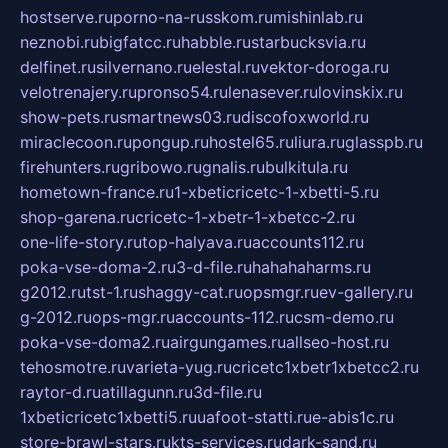
hostserve.ru
porno-na-russkom.ru
mishinlab.ru
neznobi.ru
bigfatcc.ru
habble.ru
starbucksvia.ru
delfinet.ru
silvernano.ru
elestal.ru
vektor-doroga.ru
velotrenajery.ru
pronso54.ru
lenasever.ru
lovinskix.ru
show-pets.ru
smartnews03.ru
discofoxworld.ru
miraclecoon.ru
pongup.ru
hostel65.ru
liura.ru
glasspb.ru
firehunters.ru
gribowo.ru
gnalis.ru
bulkitula.ru
hometown-france.ru
1-xbeticricetc-1-xbetti-5.ru
shop-garena.ru
cricetc-1-xbetr-1-xbetcc-2.ru
one-life-story.ru
top-halyava.ru
accounts112.ru
poka-vse-doma-2.ru
3-d-file.ru
hahahaharms.ru
g2012.ru
tst-1.ru
shaggy-cat.ru
opsmgr.ru
ev-gallery.ru
g-2012.ru
ops-mgr.ru
accounts-112.ru
csm-demo.ru
poka-vse-doma2.ru
airgungames.ru
allseo-host.ru
tehosmotre.ru
varieta-yug.ru
cricetc1xbetr1xbetcc2.ru
raytor-d.ru
atillagunn.ru
3d-file.ru
1xbeticricetc1xbetti5.ru
uafoot-statti.ru
e-abis1c.ru
store-brawl-stars.ru
kts-services.ru
dark-sand.ru