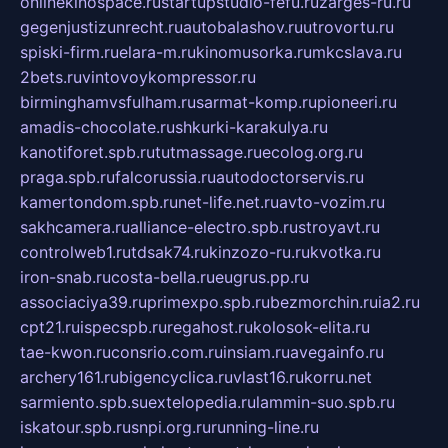
onlinekinospace.ru
startupstudio-fefu.ru
zarges-ru.ru
gegenjustizunrecht.ru
autobalashov.ru
utrovortu.ru
spiski-firm.ru
elara-m.ru
kinomusorka.ru
mkcslava.ru
2bets.ru
vintovoykompressor.ru
birminghamvsfulham.ru
sarmat-komp.ru
pioneeri.ru
amadis-chocolate.ru
shkurki-karakulya.ru
kanotiforet.spb.ru
tutmassage.ru
ecolog.org.ru
praga.spb.ru
falcorussia.ru
autodoctorservis.ru
kamertondom.spb.ru
net-life.net.ru
avto-vozim.ru
sakhcamera.ru
alliance-electro.spb.ru
stroyavt.ru
controlweb1.ru
tdsak74.ru
kinzozo-ru.ru
kvotka.ru
iron-snab.ru
costa-bella.ru
eugrus.pp.ru
associaciya39.ru
primexpo.spb.ru
bezmorchin.ru
ia2.ru
cpt21.ru
ispecspb.ru
regahost.ru
kolosok-elita.ru
tae-kwon.ru
consrio.com.ru
insiam.ru
avegainfo.ru
archery161.ru
bigencyclica.ru
vlast16.ru
korru.net
sarmiento.spb.su
extelopedia.ru
lammin-suo.spb.ru
iskatour.spb.ru
snpi.org.ru
running-line.ru