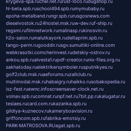
krygeva-spa.ru
chel.net.ru
rust-loco.ru
dugshop.ru
hl-beta.spb.ru
school494.spb.ru
mymubaby.ru
epoha-metalband.ru
ngr.spb.ru
rusgosnews.com
dieselvostok.ru
24hostel.msk.ru
w-dev.ru
f-ship.ru
regsmi.ru
filmnetwork.ru
malinasp.ru
kinosvin.ru
h2o-salon.ru
malutkayork.ru
deltaprim.spb.ru
tango-perm.ru
gooddir.ru
sgv.su
multiki-online.com
webkrasotki.com
cherinvest.ru
detskiy-ostrov.ru
ankou.spb.ru
alvesta1.ru
pdf-creator.ru
nix-files.org.ru
sakhatoday.ru
elektrikersymboler.ru
sputnikyes.ru
golf2club.msk.ru
aeforums.ru
zallclub.ru
multimodal.msk.ru
habaigry.ru
haikko.ru
sobakopedia.ru
isz-fest.ru
ewnc.info
screensaver-clock.net.ru
volnav.spb.ru
comnat.ru
npf.net.ru
7bit.pp.ru
kalugatur.ru
tesiaes.ru
card.com.ru
kazanka.spb.ru
gildiya-kuznecov.ru
kameryboavision.ru
griffoncom.spb.ru
fabrika-emotsiy.ru
PARK-MATROSOVA.RU
agat.spb.ru