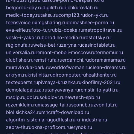
ru-industriya.ru
russkoe-porno-besplatno.ru
belgorod-day.ru
digilith.ru
pichkurovlab.ru
medic-today.ru
taksu.ru
comp123.ru
don-ykt.ru
teensvoice.ru
imgsharing.ru
domashnee-porno.ru
eva-elfie.ru
foto-tur.ru
biz-doska.ru
metropoltravel.ru
veslo-i-yakor.ru
borodino-media.ru
rostotsky.ru
regionufa.ru
weiss-bet.ru
zaryna.ru
casinotablet.ru
universalia.ru
remont-mebeli-moscow.ru
termomur.ru
clubfisher.ru
remstirufa.ru
erdamchi.ru
doramamama.ru
muraviovka-park.ru
worldofwoman.ru
clean-dreams.ru
arkrym.ru
kristinita.ru
dircomputer.ru
healthenter.ru
textexperts.ru
pivnaya-kruzhka.ru
kinofilmy-2021.ru
demolalapaluza.ru
tanyavanya.ru
remstir-tolyatti.ru
msdip.ru
jdol.ru
sokolovr.ru
newtech-spb.ru
rezemkleim.ru
massage-tai.ru
seonub.ru
zvonitut.ru
biolisichka24.ru
mncraft-download.ru
algoritm-sistema.ru
godflesh.ru
ru-industria.ru
zebra-tlt.ru
okna-proficom.ru
erynok.ru