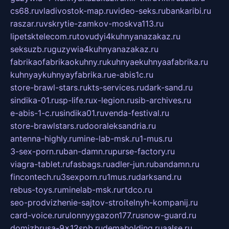
cs68.ru
vladivostok-map.ru
video-seks.ru
bankaribi.ru
raszar.ru
vskrytie-zamkov-moskva113.ru
lipetsktelecom.ru
tovudyi4kuhnyanazakaz.ru
seksuzb.ru
guzywia4kuhnyanazakaz.ru
fabrikaofabrikaokuhny.ru
kuhnyaekuhnyaafabrika.ru
kuhnyaykuhnyayfabrika.ru
e-abis1c.ru
store-brawl-stars.ru
kts-services.ru
dark-sand.ru
sindika-01.ru
sp-life.ru
x-legion.ru
sib-archives.ru
e-abis-1-c.ru
sindika01.ru
venda-festival.ru
store-brawlstars.ru
dooraleksandria.ru
antenna-highly.ru
mine-lab-msk.ru
1-mus.ru
3-sex-porn.ru
ban-damn.ru
purse-factory.ru
viagra-tablet.ru
fasbags.ru
adler-jun.ru
bandamn.ru
fincontech.ru
3sexporn.ru
1mus.ru
darksand.ru
rebus-toys.ru
minelab-msk.ru
rtdco.ru
seo-prodvizhenie-sajtov-stroitelnyh-kompanij.ru
card-voice.ru
rulonnyygazon177.ru
snow-guard.ru
domizbrusa-9x12spb.ru
demaholding.ru
aalse.ru