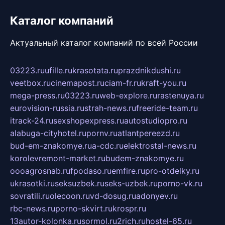
Каталог компаний
Актуальный каталог компаний по всей России
03223.ru
ufille.ru
krasotata.ru
prazdnikdushi.ru
veetbox.ru
cinemapost.ru
ciam-fr.ru
kraft-you.ru
mega-press.ru
03223.ru
web-explore.ru
rastenuya.ru
eurovision-russia.ru
strah-news.ru
freeride-team.ru
itrack-24.ru
sexshopexpress.ru
autostudiopro.ru
alabuga-cityhotel.ru
pornv.ru
atlantpereezd.ru
bud-em-znakomye.ru
a-cdc.ru
elektrostal-news.ru
korolevremont-market.ru
budem-znakomye.ru
oooagrosnab.ru
fpodaso.ru
emfire.ru
pro-otdelky.ru
ukrasotki.ru
seksuzbek.ru
seks-uzbek.ru
porno-vk.ru
sovratili.ru
olecoon.ru
vd-dosug.ru
adonyev.ru
rbc-news.ru
porno-skvirt.ru
krospr.ru
13autor-kolonka.ru
sormol.ru
2rich.ru
hostel-65.ru