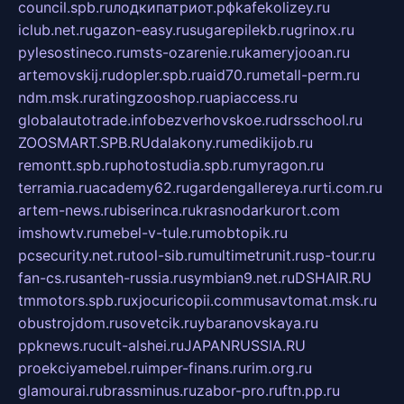
council.spb.ru
лодкипатриот.рф
kafekolizey.ru
iclub.net.ru
gazon-easy.ru
sugarepilekb.ru
grinox.ru
pylesostineco.ru
msts-ozarenie.ru
kameryjooan.ru
artemovskij.ru
dopler.spb.ru
aid70.ru
metall-perm.ru
ndm.msk.ru
ratingzooshop.ru
apiaccess.ru
globalautotrade.info
bezverhovskoe.ru
drsschool.ru
ZOOSMART.SPB.RU
dalakony.ru
medikijob.ru
remontt.spb.ru
photostudia.spb.ru
myragon.ru
terramia.ru
academy62.ru
gardengallereya.ru
rti.com.ru
artem-news.ru
biserinca.ru
krasnodarkurort.com
imshowtv.ru
mebel-v-tule.ru
mobtopik.ru
pcsecurity.net.ru
tool-sib.ru
multimetrunit.ru
sp-tour.ru
fan-cs.ru
santeh-russia.ru
symbian9.net.ru
DSHAIR.RU
tmmotors.spb.ru
xjocuricopii.com
musavtomat.msk.ru
obustrojdom.ru
sovetcik.ru
ybaranovskaya.ru
ppknews.ru
cult-alshei.ru
JAPANRUSSIA.RU
proekciyamebel.ru
imper-finans.ru
rim.org.ru
glamourai.ru
brassminus.ru
zabor-pro.ru
ftn.pp.ru