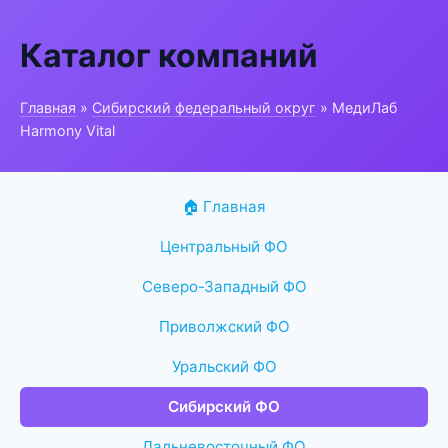
Каталог компаний
Главная
»
Сибирский федеральный округ
» МедиЛаб
Harmony Vital
🏠 Главная
Центральный ФО
Северо-Западный ФО
Приволжский ФО
Уральский ФО
Сибирский ФО
Дальневосточный ФО