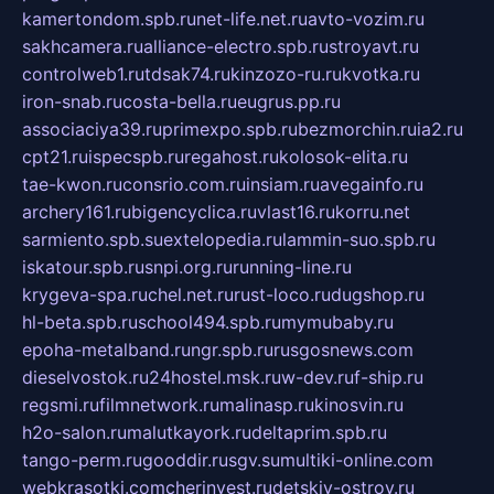
kamertondom.spb.ru
net-life.net.ru
avto-vozim.ru
sakhcamera.ru
alliance-electro.spb.ru
stroyavt.ru
controlweb1.ru
tdsak74.ru
kinzozo-ru.ru
kvotka.ru
iron-snab.ru
costa-bella.ru
eugrus.pp.ru
associaciya39.ru
primexpo.spb.ru
bezmorchin.ru
ia2.ru
cpt21.ru
ispecspb.ru
regahost.ru
kolosok-elita.ru
tae-kwon.ru
consrio.com.ru
insiam.ru
avegainfo.ru
archery161.ru
bigencyclica.ru
vlast16.ru
korru.net
sarmiento.spb.su
extelopedia.ru
lammin-suo.spb.ru
iskatour.spb.ru
snpi.org.ru
running-line.ru
krygeva-spa.ru
chel.net.ru
rust-loco.ru
dugshop.ru
hl-beta.spb.ru
school494.spb.ru
mymubaby.ru
epoha-metalband.ru
ngr.spb.ru
rusgosnews.com
dieselvostok.ru
24hostel.msk.ru
w-dev.ru
f-ship.ru
regsmi.ru
filmnetwork.ru
malinasp.ru
kinosvin.ru
h2o-salon.ru
malutkayork.ru
deltaprim.spb.ru
tango-perm.ru
gooddir.ru
sgv.su
multiki-online.com
webkrasotki.com
cherinvest.ru
detskiy-ostrov.ru