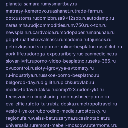
planeta-samara.ru
mysmartbuy.ru
matrasy-kemerovo.ru
ashanet.ru
trade-farm.ru
dotcustoms.ru
domizbrusa9x12spb.ru
autodamp.ru
narasimha.ru
djcommodities.ru
nv750.ru
x-ton.ru
newsplain.ru
cardvoice.ru
modopaper.ru
manunae.ru
gbget.ru
alfeihavsalnassr.ru
madoma.ru
tajuncos.ru
petrovkasports.ru
porno-online-besplatno.ru
splclub.ru
york-life.ru
doroga-expo.ru
ribery.ru
cleanmedicine.ru
slovar-ivrit.ru
porno-video-besplatno.ru
seks-365.ru
ovucontrol.ru
sloty-igrovyye-avtomaty.ru
ru-industriya.ru
russkoe-porno-besplatno.ru
belgorod-day.ru
digilith.ru
pichkurovlab.ru
medic-today.ru
taksu.ru
comp123.ru
don-ykt.ru
teensvoice.ru
imgsharing.ru
domashnee-porno.ru
eva-elfie.ru
foto-tur.ru
biz-doska.ru
metropoltravel.ru
veslo-i-yakor.ru
borodino-media.ru
rostotsky.ru
regionufa.ru
weiss-bet.ru
zaryna.ru
casinotablet.ru
universalia.ru
remont-mebeli-moscow.ru
termomur.ru