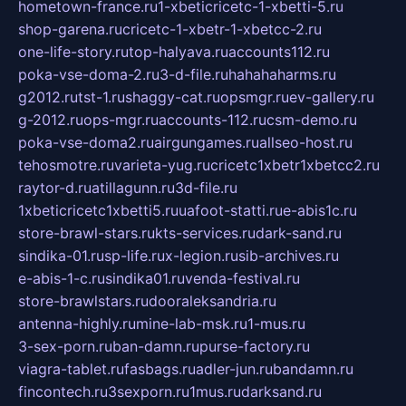
hometown-france.ru
1-xbeticricetc-1-xbetti-5.ru
shop-garena.ru
cricetc-1-xbetr-1-xbetcc-2.ru
one-life-story.ru
top-halyava.ru
accounts112.ru
poka-vse-doma-2.ru
3-d-file.ru
hahahaharms.ru
g2012.ru
tst-1.ru
shaggy-cat.ru
opsmgr.ru
ev-gallery.ru
g-2012.ru
ops-mgr.ru
accounts-112.ru
csm-demo.ru
poka-vse-doma2.ru
airgungames.ru
allseo-host.ru
tehosmotre.ru
varieta-yug.ru
cricetc1xbetr1xbetcc2.ru
raytor-d.ru
atillagunn.ru
3d-file.ru
1xbeticricetc1xbetti5.ru
uafoot-statti.ru
e-abis1c.ru
store-brawl-stars.ru
kts-services.ru
dark-sand.ru
sindika-01.ru
sp-life.ru
x-legion.ru
sib-archives.ru
e-abis-1-c.ru
sindika01.ru
venda-festival.ru
store-brawlstars.ru
dooraleksandria.ru
antenna-highly.ru
mine-lab-msk.ru
1-mus.ru
3-sex-porn.ru
ban-damn.ru
purse-factory.ru
viagra-tablet.ru
fasbags.ru
adler-jun.ru
bandamn.ru
fincontech.ru
3sexporn.ru
1mus.ru
darksand.ru