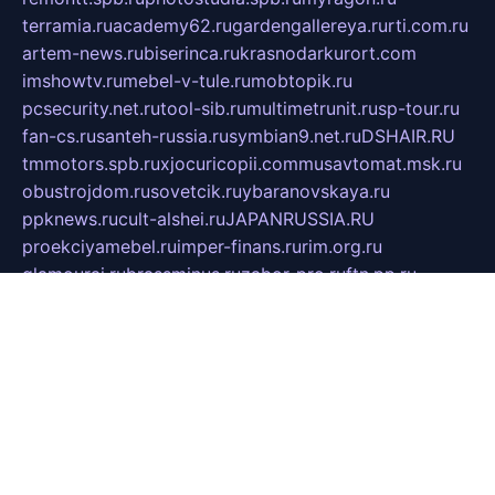
terramia.ru
academy62.ru
gardengallereya.ru
rti.com.ru
artem-news.ru
biserinca.ru
krasnodarkurort.com
imshowtv.ru
mebel-v-tule.ru
mobtopik.ru
pcsecurity.net.ru
tool-sib.ru
multimetrunit.ru
sp-tour.ru
fan-cs.ru
santeh-russia.ru
symbian9.net.ru
DSHAIR.RU
tmmotors.spb.ru
xjocuricopii.com
musavtomat.msk.ru
obustrojdom.ru
sovetcik.ru
ybaranovskaya.ru
ppknews.ru
cult-alshei.ru
JAPANRUSSIA.RU
proekciyamebel.ru
imper-finans.ru
rim.org.ru
glamourai.ru
brassminus.ru
zabor-pro.ru
ftn.pp.ru
dorogoe58.ru
laimengpacker.ru
kuzova-zapchasti.ru
sageerp.ru
taxodrom.ru
dsrazvitie.ru
hardcity.net.ru
ratinghomegames.ru
topservice25.ru
gubernyan.ru
gtglasslined.ru
ii4.ru
tssport.spb.ru
andorra24.com
blackwallstreet.ru
oboimos.ru
optim-doors.com.ru
ikuch.ru
nycr.org.ru
npa21.ru
vremya-ch.spb.ru
desert000.ru
ivtorgi.ru
ifiori.ru
catalog-statei.ru
dcv.org.ru
spetsmaster174.ru
ipkameryhiseeu.ru