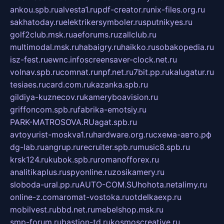
ankou.spb.ru
alvesta1.ru
pdf-creator.ru
nix-files.org.ru
sakhatoday.ru
elektrikersymboler.ru
sputnikyes.ru
golf2club.msk.ru
aeforums.ru
zallclub.ru
multimodal.msk.ru
habaigry.ru
haikko.ru
sobakopedia.ru
isz-fest.ru
ewnc.info
screensaver-clock.net.ru
volnav.spb.ru
comnat.ru
npf.net.ru
7bit.pp.ru
kalugatur.ru
tesiaes.ru
card.com.ru
kazanka.spb.ru
gildiya-kuznecov.ru
kameryboavision.ru
griffoncom.spb.ru
fabrika-emotsiy.ru
PARK-MATROSOVA.RU
agat.spb.ru
avtoyurist-moskva1.ru
hardware.org.ru
схема-авто.рф
dg-lab.ru
angrup.ru
recruiter.spb.ru
music8.spb.ru
krsk124.ru
kubok.spb.ru
romanofforex.ru
analitikaplus.ru
spyonline.ru
zosikamery.ru
sloboda-ural.pp.ru
AUTO-COM.SU
hohota.net
alimy.ru
online-z.com
aromat-vostoka.ru
otdelkaexp.ru
mobilvest.ru
bbd.net.ru
mebelshop.msk.ru
smp-forum.ru
bastion-td.ru
kosmoscreative.ru