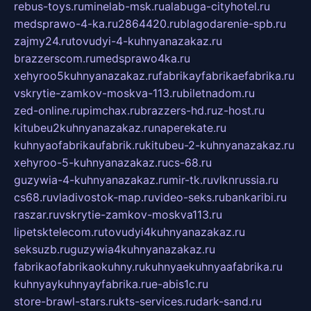
rebus-toys.ru
minelab-msk.ru
alabuga-cityhotel.ru
medsprawo-4-ka.ru
2864420.ru
blagodarenie-spb.ru
zajmy24.ru
tovudyi-4-kuhnyanazakaz.ru
brazzerscom.ru
medsprawo4ka.ru
xehyroo5kuhnyanazakaz.ru
fabrikayfabrikaefabrika.ru
vskrytie-zamkov-moskva-113.ru
biletnadom.ru
zed-online.ru
pimchax.ru
brazzers-hd.ru
z-host.ru
kitubeu2kuhnyanazakaz.ru
naperekate.ru
kuhnyaofabrikaufabrik.ru
kitubeu-2-kuhnyanazakaz.ru
xehyroo-5-kuhnyanazakaz.ru
cs-68.ru
guzywia-4-kuhnyanazakaz.ru
mir-tk.ru
vlknrussia.ru
cs68.ru
vladivostok-map.ru
video-seks.ru
bankaribi.ru
raszar.ru
vskrytie-zamkov-moskva113.ru
lipetsktelecom.ru
tovudyi4kuhnyanazakaz.ru
seksuzb.ru
guzywia4kuhnyanazakaz.ru
fabrikaofabrikaokuhny.ru
kuhnyaekuhnyaafabrika.ru
kuhnyaykuhnyayfabrika.ru
e-abis1c.ru
store-brawl-stars.ru
kts-services.ru
dark-sand.ru