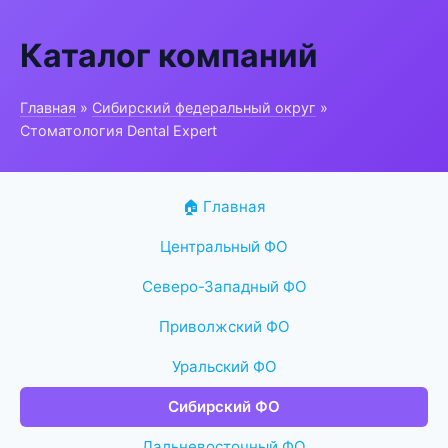
Каталог компаний
Главная
»
Сибирский федеральный округ
»
Стоматология Dental Expert
🏠 Главная
Центральный ФО
Северо-Западный ФО
Приволжский ФО
Уральский ФО
Сибирский ФО
Дальневосточный ФО