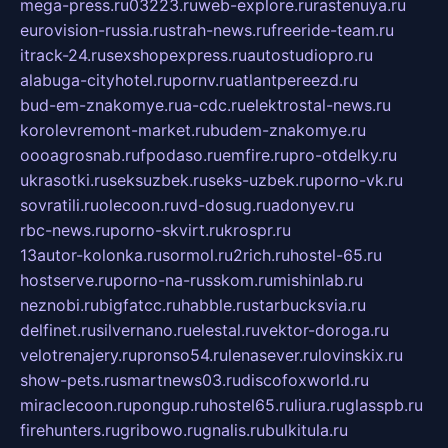
mega-press.ru
03223.ru
web-explore.ru
rastenuya.ru
eurovision-russia.ru
strah-news.ru
freeride-team.ru
itrack-24.ru
sexshopexpress.ru
autostudiopro.ru
alabuga-cityhotel.ru
pornv.ru
atlantpereezd.ru
bud-em-znakomye.ru
a-cdc.ru
elektrostal-news.ru
korolevremont-market.ru
budem-znakomye.ru
oooagrosnab.ru
fpodaso.ru
emfire.ru
pro-otdelky.ru
ukrasotki.ru
seksuzbek.ru
seks-uzbek.ru
porno-vk.ru
sovratili.ru
olecoon.ru
vd-dosug.ru
adonyev.ru
rbc-news.ru
porno-skvirt.ru
krospr.ru
13autor-kolonka.ru
sormol.ru
2rich.ru
hostel-65.ru
hostserve.ru
porno-na-russkom.ru
mishinlab.ru
neznobi.ru
bigfatcc.ru
habble.ru
starbucksvia.ru
delfinet.ru
silvernano.ru
elestal.ru
vektor-doroga.ru
velotrenajery.ru
pronso54.ru
lenasever.ru
lovinskix.ru
show-pets.ru
smartnews03.ru
discofoxworld.ru
miraclecoon.ru
pongup.ru
hostel65.ru
liura.ru
glasspb.ru
firehunters.ru
gribowo.ru
gnalis.ru
bulkitula.ru