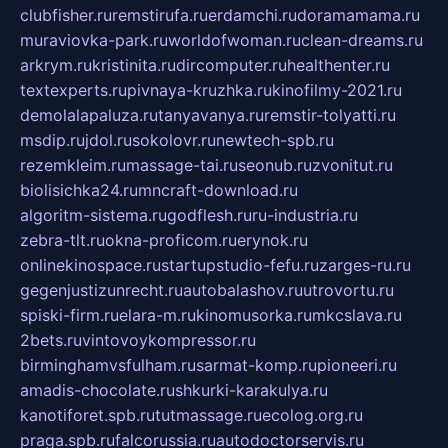
clubfisher.ru
remstirufa.ru
erdamchi.ru
doramamama.ru
muraviovka-park.ru
worldofwoman.ru
clean-dreams.ru
arkrym.ru
kristinita.ru
dircomputer.ru
healthenter.ru
textexperts.ru
pivnaya-kruzhka.ru
kinofilmy-2021.ru
demolalapaluza.ru
tanyavanya.ru
remstir-tolyatti.ru
msdip.ru
jdol.ru
sokolovr.ru
newtech-spb.ru
rezemkleim.ru
massage-tai.ru
seonub.ru
zvonitut.ru
biolisichka24.ru
mncraft-download.ru
algoritm-sistema.ru
godflesh.ru
ru-industria.ru
zebra-tlt.ru
okna-proficom.ru
erynok.ru
onlinekinospace.ru
startupstudio-fefu.ru
zarges-ru.ru
gegenjustizunrecht.ru
autobalashov.ru
utrovortu.ru
spiski-firm.ru
elara-m.ru
kinomusorka.ru
mkcslava.ru
2bets.ru
vintovoykompressor.ru
birminghamvsfulham.ru
sarmat-komp.ru
pioneeri.ru
amadis-chocolate.ru
shkurki-karakulya.ru
kanotiforet.spb.ru
tutmassage.ru
ecolog.org.ru
praga.spb.ru
falcorussia.ru
autodoctorservis.ru