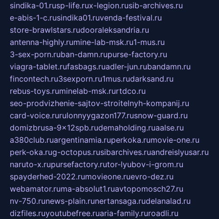
sindika-01.ru
sp-life.ru
x-legion.ru
sib-archives.ru
e-abis-1-c.ru
sindika01.ru
venda-festival.ru
store-brawlstars.ru
dooraleksandria.ru
antenna-highly.ru
mine-lab-msk.ru
1-mus.ru
3-sex-porn.ru
ban-damn.ru
purse-factory.ru
viagra-tablet.ru
fasbags.ru
adler-jun.ru
bandamn.ru
fincontech.ru
3sexporn.ru
1mus.ru
darksand.ru
rebus-toys.ru
minelab-msk.ru
rtdco.ru
seo-prodvizhenie-sajtov-stroitelnyh-kompanij.ru
card-voice.ru
rulonnyygazon177.ru
snow-guard.ru
domizbrusa-9x12spb.ru
demaholding.ru
aalse.ru
a380club.ru
argentinamia.ru
perkoka.ru
movie-one.ru
perk-oka.ru
g-octopus.ru
sibarchives.ru
andreislyusar.ru
naruto-x.ru
pursefactory.ru
tor-lyubov-i-grom.ru
spayderhed-2022.ru
movieone.ru
evro-dez.ru
webamator.ru
ma-absolut1.ru
avtopomosch27.ru
nv-750.ru
news-plain.ru
nertansaga.ru
delanalad.ru
dizfiles.ru
youtubefree.ru
aria-family.ru
roadli.ru