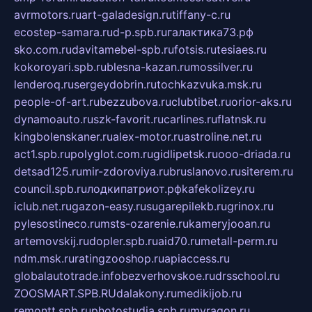
avrmotors.ru
art-galadesign.ru
tiffany-c.ru
ecostep-samara.ru
d-p.spb.ru
галактика73.рф
sko.com.ru
davitamebel-spb.ru
fotsis.ru
tesiaes.ru
kokoroyari.spb.ru
blesna-kazan.ru
mossilver.ru
lenderoq.ru
sergeydobrin.ru
tochkazvuka.msk.ru
people-of-art.ru
bezzubova.ru
clubtibet.ru
orior-aks.ru
dynamoauto.ru
szk-favorit.ru
carlines.ru
flatnsk.ru
kingbolenskaner.ru
alex-motor.ru
astroline.net.ru
act1.spb.ru
polyglot.com.ru
gidlipetsk.ru
ooo-driada.ru
detsad125.ru
mir-zdoroviya.ru
bruslanovo.ru
siterem.ru
council.spb.ru
лодкипатриот.рф
kafekolizey.ru
iclub.net.ru
gazon-easy.ru
sugarepilekb.ru
grinox.ru
pylesostineco.ru
msts-ozarenie.ru
kameryjooan.ru
artemovskij.ru
dopler.spb.ru
aid70.ru
metall-perm.ru
ndm.msk.ru
ratingzooshop.ru
apiaccess.ru
globalautotrade.info
bezverhovskoe.ru
drsschool.ru
ZOOSMART.SPB.RU
dalakony.ru
medikijob.ru
remontt.spb.ru
photostudia.spb.ru
myragon.ru