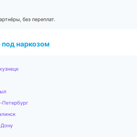
артнёры, без переплат.
 под наркозом
кузнецк
зыл
т-Петербург
алинск
-Дону