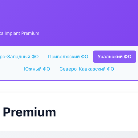
а Implant Premium
ро-Западный ФО
Приволжский ФО
Уральский ФО
Южный ФО
Северо-Кавказский ФО
t Premium