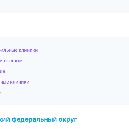
фильные клиники
оматология
ние
ьные клиники
е
ский федеральный округ