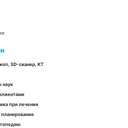
ми
ми
оп, 3D-сканер, КТ
ы наук
 клиентами
тика при лечении
 планирование
ортопедию