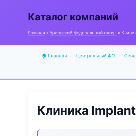
Каталог компаний
Главная
»
Уральский федеральный округ
» Клиник
🏠 Главная
Центральный ФО
Севе
Клиника Implan