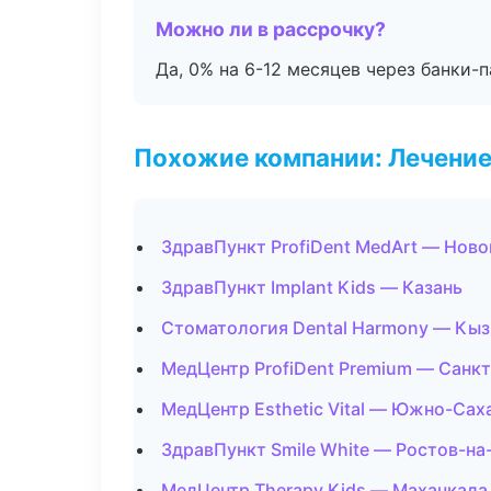
Можно ли в рассрочку?
Да, 0% на 6-12 месяцев через банки-п
Похожие компании: Лечение
ЗдравПункт ProfiDent MedArt — Ново
ЗдравПункт Implant Kids — Казань
Стоматология Dental Harmony — Кы
МедЦентр ProfiDent Premium — Санк
МедЦентр Esthetic Vital — Южно-Сах
ЗдравПункт Smile White — Ростов-на
МедЦентр Therapy Kids — Махачкала