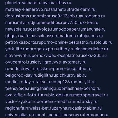
planeta-samara.ru
mysmartbuy.ru
matrasy-kemerovo.ru
ashanet.ru
trade-farm.ru
dotcustoms.ru
domizbrusa9x12spb.ru
autodamp.ru
narasimha.ru
djcommodities.ru
nv750.ru
x-ton.ru
newsplain.ru
cardvoice.ru
modopaper.ru
manunae.ru
gbget.ru
alfeihavsalnassr.ru
madoma.ru
tajuncos.ru
petrovkasports.ru
porno-online-besplatno.ru
splclub.ru
york-life.ru
doroga-expo.ru
ribery.ru
cleanmedicine.ru
slovar-ivrit.ru
porno-video-besplatno.ru
seks-365.ru
ovucontrol.ru
sloty-igrovyye-avtomaty.ru
ru-industriya.ru
russkoe-porno-besplatno.ru
belgorod-day.ru
digilith.ru
pichkurovlab.ru
medic-today.ru
taksu.ru
comp123.ru
don-ykt.ru
teensvoice.ru
imgsharing.ru
domashnee-porno.ru
eva-elfie.ru
foto-tur.ru
biz-doska.ru
metropoltravel.ru
veslo-i-yakor.ru
borodino-media.ru
rostotsky.ru
regionufa.ru
weiss-bet.ru
zaryna.ru
casinotablet.ru
universalia.ru
remont-mebeli-moscow.ru
termomur.ru