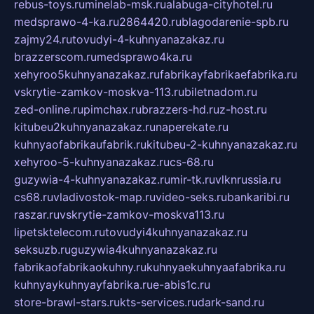
rebus-toys.ru
minelab-msk.ru
alabuga-cityhotel.ru
medsprawo-4-ka.ru
2864420.ru
blagodarenie-spb.ru
zajmy24.ru
tovudyi-4-kuhnyanazakaz.ru
brazzerscom.ru
medsprawo4ka.ru
xehyroo5kuhnyanazakaz.ru
fabrikayfabrikaefabrika.ru
vskrytie-zamkov-moskva-113.ru
biletnadom.ru
zed-online.ru
pimchax.ru
brazzers-hd.ru
z-host.ru
kitubeu2kuhnyanazakaz.ru
naperekate.ru
kuhnyaofabrikaufabrik.ru
kitubeu-2-kuhnyanazakaz.ru
xehyroo-5-kuhnyanazakaz.ru
cs-68.ru
guzywia-4-kuhnyanazakaz.ru
mir-tk.ru
vlknrussia.ru
cs68.ru
vladivostok-map.ru
video-seks.ru
bankaribi.ru
raszar.ru
vskrytie-zamkov-moskva113.ru
lipetsktelecom.ru
tovudyi4kuhnyanazakaz.ru
seksuzb.ru
guzywia4kuhnyanazakaz.ru
fabrikaofabrikaokuhny.ru
kuhnyaekuhnyaafabrika.ru
kuhnyaykuhnyayfabrika.ru
e-abis1c.ru
store-brawl-stars.ru
kts-services.ru
dark-sand.ru