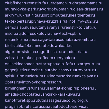
clubfisher.ru
remstirufa.ru
erdamchi.ru
doramamama.ru
muraviovka-park.ru
worldofwoman.ru
clean-dreams.ru
arkrym.ru
kristinita.ru
dircomputer.ru
healthenter.ru
textexperts.ru
pivnaya-kruzhka.ru
kinofilmy-2021.ru
demolalapaluza.ru
tanyavanya.ru
remstir-tolyatti.ru
msdip.ru
jdol.ru
sokolovr.ru
newtech-spb.ru
rezemkleim.ru
massage-tai.ru
seonub.ru
zvonitut.ru
biolisichka24.ru
mncraft-download.ru
algoritm-sistema.ru
godflesh.ru
ru-industria.ru
zebra-tlt.ru
okna-proficom.ru
erynok.ru
onlinekinospace.ru
startupstudio-fefu.ru
zarges-ru.ru
gegenjustizunrecht.ru
autobalashov.ru
utrovortu.ru
spiski-firm.ru
elara-m.ru
kinomusorka.ru
mkcslava.ru
2bets.ru
vintovoykompressor.ru
birminghamvsfulham.ru
sarmat-komp.ru
pioneeri.ru
amadis-chocolate.ru
shkurki-karakulya.ru
kanotiforet.spb.ru
tutmassage.ru
ecolog.org.ru
praga.spb.ru
falcorussia.ru
autodoctorservis.ru