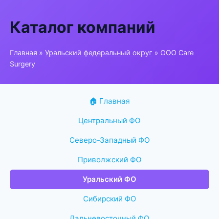
Каталог компаний
Главная
»
Уральский федеральный округ
» ООО Care
Surgery
🏠 Главная
Центральный ФО
Северо-Западный ФО
Приволжский ФО
Уральский ФО
Сибирский ФО
Дальневосточный ФО