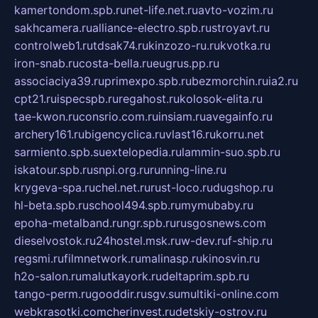
kamertondom.spb.ru
net-life.net.ru
avto-vozim.ru
sakhcamera.ru
alliance-electro.spb.ru
stroyavt.ru
controlweb1.ru
tdsak74.ru
kinzozo-ru.ru
kvotka.ru
iron-snab.ru
costa-bella.ru
eugrus.pp.ru
associaciya39.ru
primexpo.spb.ru
bezmorchin.ru
ia2.ru
cpt21.ru
ispecspb.ru
regahost.ru
kolosok-elita.ru
tae-kwon.ru
consrio.com.ru
insiam.ru
avegainfo.ru
archery161.ru
bigencyclica.ru
vlast16.ru
korru.net
sarmiento.spb.su
extelopedia.ru
lammin-suo.spb.ru
iskatour.spb.ru
snpi.org.ru
running-line.ru
krygeva-spa.ru
chel.net.ru
rust-loco.ru
dugshop.ru
hl-beta.spb.ru
school494.spb.ru
mymubaby.ru
epoha-metalband.ru
ngr.spb.ru
rusgosnews.com
dieselvostok.ru
24hostel.msk.ru
w-dev.ru
f-ship.ru
regsmi.ru
filmnetwork.ru
malinasp.ru
kinosvin.ru
h2o-salon.ru
malutkayork.ru
deltaprim.spb.ru
tango-perm.ru
gooddir.ru
sgv.su
multiki-online.com
webkrasotki.com
cherinvest.ru
detskiy-ostrov.ru