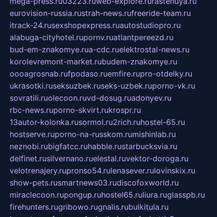
mega-press.ru
03223.ru
web-explore.ru
rastenuya.ru
eurovision-russia.ru
strah-news.ru
freeride-team.ru
itrack-24.ru
sexshopexpress.ru
autostudiopro.ru
alabuga-cityhotel.ru
pornv.ru
atlantpereezd.ru
bud-em-znakomye.ru
a-cdc.ru
elektrostal-news.ru
korolevremont-market.ru
budem-znakomye.ru
oooagrosnab.ru
fpodaso.ru
emfire.ru
pro-otdelky.ru
ukrasotki.ru
seksuzbek.ru
seks-uzbek.ru
porno-vk.ru
sovratili.ru
olecoon.ru
vd-dosug.ru
adonyev.ru
rbc-news.ru
porno-skvirt.ru
krospr.ru
13autor-kolonka.ru
sormol.ru
2rich.ru
hostel-65.ru
hostserve.ru
porno-na-russkom.ru
mishinlab.ru
neznobi.ru
bigfatcc.ru
habble.ru
starbucksvia.ru
delfinet.ru
silvernano.ru
elestal.ru
vektor-doroga.ru
velotrenajery.ru
pronso54.ru
lenasever.ru
lovinskix.ru
show-pets.ru
smartnews03.ru
discofoxworld.ru
miraclecoon.ru
pongup.ru
hostel65.ru
liura.ru
glasspb.ru
firehunters.ru
gribowo.ru
gnalis.ru
bulkitula.ru