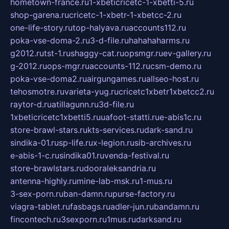
hometown-france.ru
1-xbeticricetc-1-xbetti-5.ru
shop-garena.ru
cricetc-1-xbetr-1-xbetcc-2.ru
one-life-story.ru
top-halyava.ru
accounts112.ru
poka-vse-doma-2.ru
3-d-file.ru
hahahaharms.ru
g2012.ru
tst-1.ru
shaggy-cat.ru
opsmgr.ru
ev-gallery.ru
g-2012.ru
ops-mgr.ru
accounts-112.ru
csm-demo.ru
poka-vse-doma2.ru
airgungames.ru
allseo-host.ru
tehosmotre.ru
varieta-yug.ru
cricetc1xbetr1xbetcc2.ru
raytor-d.ru
atillagunn.ru
3d-file.ru
1xbeticricetc1xbetti5.ru
uafoot-statti.ru
e-abis1c.ru
store-brawl-stars.ru
kts-services.ru
dark-sand.ru
sindika-01.ru
sp-life.ru
x-legion.ru
sib-archives.ru
e-abis-1-c.ru
sindika01.ru
venda-festival.ru
store-brawlstars.ru
dooraleksandria.ru
antenna-highly.ru
mine-lab-msk.ru
1-mus.ru
3-sex-porn.ru
ban-damn.ru
purse-factory.ru
viagra-tablet.ru
fasbags.ru
adler-jun.ru
bandamn.ru
fincontech.ru
3sexporn.ru
1mus.ru
darksand.ru