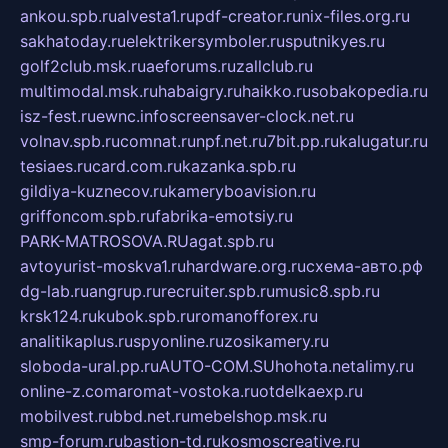
ankou.spb.ru
alvesta1.ru
pdf-creator.ru
nix-files.org.ru
sakhatoday.ru
elektrikersymboler.ru
sputnikyes.ru
golf2club.msk.ru
aeforums.ru
zallclub.ru
multimodal.msk.ru
habaigry.ru
haikko.ru
sobakopedia.ru
isz-fest.ru
ewnc.info
screensaver-clock.net.ru
volnav.spb.ru
comnat.ru
npf.net.ru
7bit.pp.ru
kalugatur.ru
tesiaes.ru
card.com.ru
kazanka.spb.ru
gildiya-kuznecov.ru
kameryboavision.ru
griffoncom.spb.ru
fabrika-emotsiy.ru
PARK-MATROSOVA.RU
agat.spb.ru
avtoyurist-moskva1.ru
hardware.org.ru
схема-авто.рф
dg-lab.ru
angrup.ru
recruiter.spb.ru
music8.spb.ru
krsk124.ru
kubok.spb.ru
romanofforex.ru
analitikaplus.ru
spyonline.ru
zosikamery.ru
sloboda-ural.pp.ru
AUTO-COM.SU
hohota.net
alimy.ru
online-z.com
aromat-vostoka.ru
otdelkaexp.ru
mobilvest.ru
bbd.net.ru
mebelshop.msk.ru
smp-forum.ru
bastion-td.ru
kosmoscreative.ru