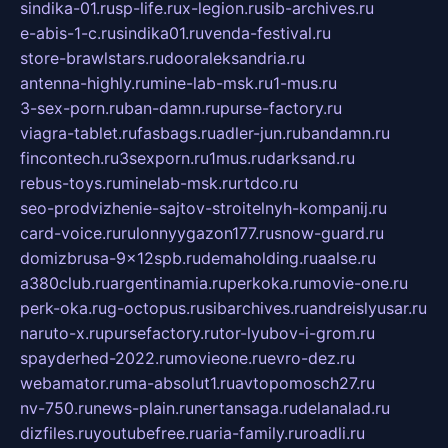
sindika-01.ru
sp-life.ru
x-legion.ru
sib-archives.ru
e-abis-1-c.ru
sindika01.ru
venda-festival.ru
store-brawlstars.ru
dooraleksandria.ru
antenna-highly.ru
mine-lab-msk.ru
1-mus.ru
3-sex-porn.ru
ban-damn.ru
purse-factory.ru
viagra-tablet.ru
fasbags.ru
adler-jun.ru
bandamn.ru
fincontech.ru
3sexporn.ru
1mus.ru
darksand.ru
rebus-toys.ru
minelab-msk.ru
rtdco.ru
seo-prodvizhenie-sajtov-stroitelnyh-kompanij.ru
card-voice.ru
rulonnyygazon177.ru
snow-guard.ru
domizbrusa-9x12spb.ru
demaholding.ru
aalse.ru
a380club.ru
argentinamia.ru
perkoka.ru
movie-one.ru
perk-oka.ru
g-octopus.ru
sibarchives.ru
andreislyusar.ru
naruto-x.ru
pursefactory.ru
tor-lyubov-i-grom.ru
spayderhed-2022.ru
movieone.ru
evro-dez.ru
webamator.ru
ma-absolut1.ru
avtopomosch27.ru
nv-750.ru
news-plain.ru
nertansaga.ru
delanalad.ru
dizfiles.ru
youtubefree.ru
aria-family.ru
roadli.ru