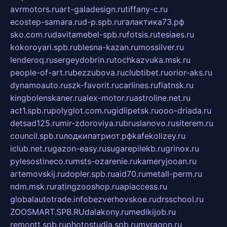
avrmotors.ru
art-galadesign.ru
tiffany-c.ru
ecostep-samara.ru
d-p.spb.ru
галактика73.рф
sko.com.ru
davitamebel-spb.ru
fotsis.ru
tesiaes.ru
kokoroyari.spb.ru
blesna-kazan.ru
mossilver.ru
lenderoq.ru
sergeydobrin.ru
tochkazvuka.msk.ru
people-of-art.ru
bezzubova.ru
clubtibet.ru
orior-aks.ru
dynamoauto.ru
szk-favorit.ru
carlines.ru
flatnsk.ru
kingbolenskaner.ru
alex-motor.ru
astroline.net.ru
act1.spb.ru
polyglot.com.ru
gidlipetsk.ru
ooo-driada.ru
detsad125.ru
mir-zdoroviya.ru
bruslanovo.ru
siterem.ru
council.spb.ru
лодкипатриот.рф
kafekolizey.ru
iclub.net.ru
gazon-easy.ru
sugarepilekb.ru
grinox.ru
pylesostineco.ru
msts-ozarenie.ru
kameryjooan.ru
artemovskij.ru
dopler.spb.ru
aid70.ru
metall-perm.ru
ndm.msk.ru
ratingzooshop.ru
apiaccess.ru
globalautotrade.info
bezverhovskoe.ru
drsschool.ru
ZOOSMART.SPB.RU
dalakony.ru
medikijob.ru
remontt.spb.ru
photostudia.spb.ru
myragon.ru