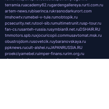
terramia.ru
academy62.ru
gardengallereya.ru
rti.com.ru
artem-news.ru
biserinca.ru
krasnodarkurort.com
imshowtv.ru
mebel-v-tule.ru
mobtopik.ru
pcsecurity.net.ru
tool-sib.ru
multimetrunit.ru
sp-tour.ru
fan-cs.ru
santeh-russia.ru
symbian9.net.ru
DSHAIR.RU
tmmotors.spb.ru
xjocuricopii.com
musavtomat.msk.ru
obustrojdom.ru
sovetcik.ru
ybaranovskaya.ru
ppknews.ru
cult-alshei.ru
JAPANRUSSIA.RU
proekciyamebel.ru
imper-finans.ru
rim.org.ru
glamourai.ru
brassminus.ru
zabor-pro.ru
ftn.pp.ru
dorogoe58.ru
laimengpacker.ru
kuzova-zapchasti.ru
sageerp.ru
taxodrom.ru
dsrazvitie.ru
hardcity.net.ru
ratinghomegames.ru
topservice25.ru
gubernyan.ru
gtglasslined.ru
ii4.ru
tssport.spb.ru
andorra24.com
blackwallstreet.ru
oboimos.ru
optim-doors.com.ru
ikuch.ru
nycr.org.ru
npa21.ru
vremya-ch.spb.ru
desert000.ru
ivtorgi.ru
ifiori.ru
catalog-statei.ru
dcv.org.ru
spetsmaster174.ru
ipkameryhiseeu.ru