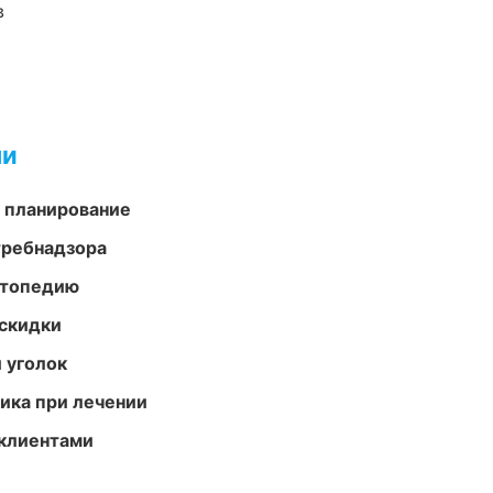
в
ми
 планирование
требнадзора
ортопедию
скидки
 уголок
тика при лечении
 клиентами