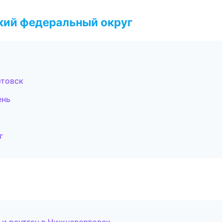
ский федеральный округ
ртовск
ень
г