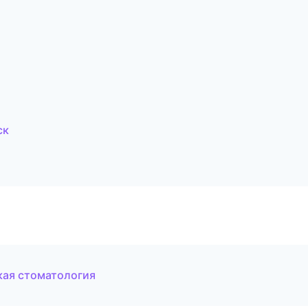
ск
кая стоматология