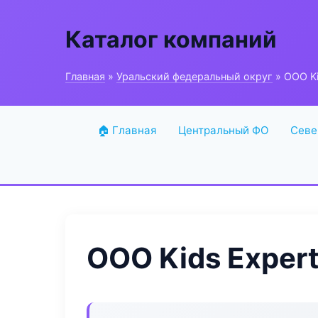
Каталог компаний
Главная
»
Уральский федеральный округ
» ООО Ki
🏠 Главная
Центральный ФО
Севе
ООО Kids Exper