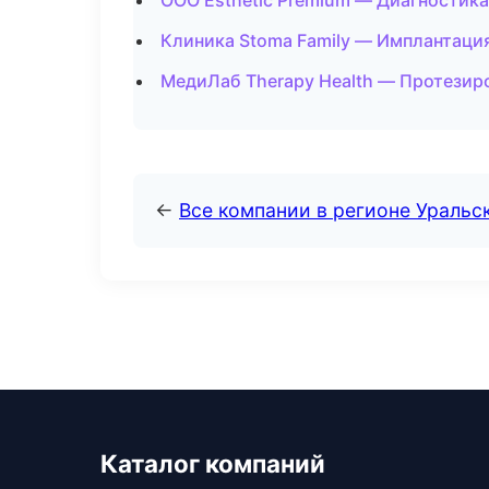
ООО Esthetic Premium — Диагностика
Клиника Stoma Family — Имплантаци
МедиЛаб Therapy Health — Протезир
←
Все компании в регионе Уральс
Каталог компаний