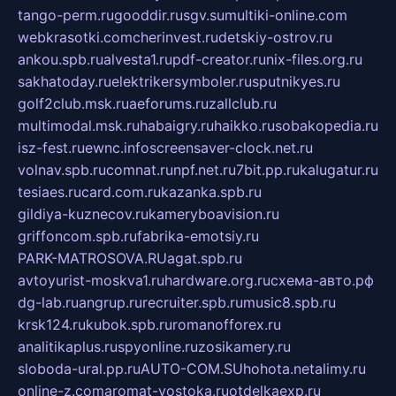
tango-perm.ru
gooddir.ru
sgv.su
multiki-online.com
webkrasotki.com
cherinvest.ru
detskiy-ostrov.ru
ankou.spb.ru
alvesta1.ru
pdf-creator.ru
nix-files.org.ru
sakhatoday.ru
elektrikersymboler.ru
sputnikyes.ru
golf2club.msk.ru
aeforums.ru
zallclub.ru
multimodal.msk.ru
habaigry.ru
haikko.ru
sobakopedia.ru
isz-fest.ru
ewnc.info
screensaver-clock.net.ru
volnav.spb.ru
comnat.ru
npf.net.ru
7bit.pp.ru
kalugatur.ru
tesiaes.ru
card.com.ru
kazanka.spb.ru
gildiya-kuznecov.ru
kameryboavision.ru
griffoncom.spb.ru
fabrika-emotsiy.ru
PARK-MATROSOVA.RU
agat.spb.ru
avtoyurist-moskva1.ru
hardware.org.ru
схема-авто.рф
dg-lab.ru
angrup.ru
recruiter.spb.ru
music8.spb.ru
krsk124.ru
kubok.spb.ru
romanofforex.ru
analitikaplus.ru
spyonline.ru
zosikamery.ru
sloboda-ural.pp.ru
AUTO-COM.SU
hohota.net
alimy.ru
online-z.com
aromat-vostoka.ru
otdelkaexp.ru