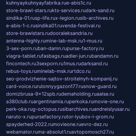
kuhnyaykuhnyayfabrika.ru
e-abis1c.ru
store-brawl-stars.ru
kts-services.ru
dark-sand.ru
sindika-01.ru
sp-life.ru
x-legion.ru
sib-archives.ru
e-abis-1-c.ru
sindika01.ru
venda-festival.ru
store-brawlstars.ru
dooraleksandria.ru
antenna-highly.ru
mine-lab-msk.ru
1-mus.ru
3-sex-porn.ru
ban-damn.ru
purse-factory.ru
viagra-tablet.ru
fasbags.ru
adler-jun.ru
bandamn.ru
fincontech.ru
3sexporn.ru
1mus.ru
darksand.ru
rebus-toys.ru
minelab-msk.ru
rtdco.ru
seo-prodvizhenie-sajtov-stroitelnyh-kompanij.ru
card-voice.ru
rulonnyygazon177.ru
snow-guard.ru
domizbrusa-9x12spb.ru
demaholding.ru
aalse.ru
a380club.ru
argentinamia.ru
perkoka.ru
movie-one.ru
perk-oka.ru
g-octopus.ru
sibarchives.ru
andreislyusar.ru
naruto-x.ru
pursefactory.ru
tor-lyubov-i-grom.ru
spayderhed-2022.ru
movieone.ru
evro-dez.ru
webamator.ru
ma-absolut1.ru
avtopomosch27.ru