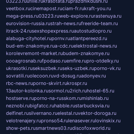
03223.ru
ufille.ru
krasotata.ru
prazdnikdushi.ru
veetbox.ru
cinemapost.ru
ciam-fr.ru
kraft-you.ru
mega-press.ru
03223.ru
web-explore.ru
rastenuya.ru
eurovision-russia.ru
strah-news.ru
freeride-team.ru
itrack-24.ru
sexshopexpress.ru
autostudiopro.ru
alabuga-cityhotel.ru
pornv.ru
atlantpereezd.ru
bud-em-znakomye.ru
a-cdc.ru
elektrostal-news.ru
korolevremont-market.ru
budem-znakomye.ru
oooagrosnab.ru
fpodaso.ru
emfire.ru
pro-otdelky.ru
ukrasotki.ru
seksuzbek.ru
seks-uzbek.ru
porno-vk.ru
sovratili.ru
olecoon.ru
vd-dosug.ru
adonyev.ru
rbc-news.ru
porno-skvirt.ru
krospr.ru
13autor-kolonka.ru
sormol.ru
2rich.ru
hostel-65.ru
hostserve.ru
porno-na-russkom.ru
mishinlab.ru
neznobi.ru
bigfatcc.ru
habble.ru
starbucksvia.ru
delfinet.ru
silvernano.ru
elestal.ru
vektor-doroga.ru
velotrenajery.ru
pronso54.ru
lenasever.ru
lovinskix.ru
show-pets.ru
smartnews03.ru
discofoxworld.ru