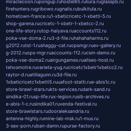
miraclecoon.ru
pongup.ru
hostel65.ru
liura.ru
glasspb.ru
firehunters.ru
gribowo.ru
gnalis.ru
bulkitula.ru
hometown-france.ru
1-xbeticricetc-1-xbetti-5.ru
shop-garena.ru
cricetc-1-xbetr-1-xbetcc-2.ru
one-life-story.ru
top-halyava.ru
accounts112.ru
poka-vse-doma-2.ru
3-d-file.ru
hahahaharms.ru
g2012.ru
tst-1.ru
shaggy-cat.ru
opsmgr.ru
ev-gallery.ru
g-2012.ru
ops-mgr.ru
accounts-112.ru
csm-demo.ru
poka-vse-doma2.ru
airgungames.ru
allseo-host.ru
tehosmotre.ru
varieta-yug.ru
cricetc1xbetr1xbetcc2.ru
raytor-d.ru
atillagunn.ru
3d-file.ru
1xbeticricetc1xbetti5.ru
uafoot-statti.ru
e-abis1c.ru
store-brawl-stars.ru
kts-services.ru
dark-sand.ru
sindika-01.ru
sp-life.ru
x-legion.ru
sib-archives.ru
e-abis-1-c.ru
sindika01.ru
venda-festival.ru
store-brawlstars.ru
dooraleksandria.ru
antenna-highly.ru
mine-lab-msk.ru
1-mus.ru
3-sex-porn.ru
ban-damn.ru
purse-factory.ru