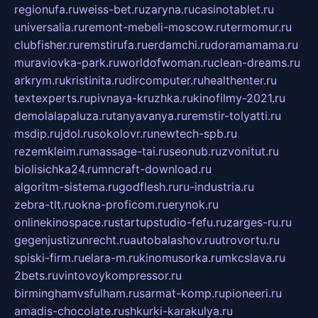
regionufa.ru
weiss-bet.ru
zaryna.ru
casinotablet.ru
universalia.ru
remont-mebeli-moscow.ru
termomur.ru
clubfisher.ru
remstirufa.ru
erdamchi.ru
doramamama.ru
muraviovka-park.ru
worldofwoman.ru
clean-dreams.ru
arkrym.ru
kristinita.ru
dircomputer.ru
healthenter.ru
textexperts.ru
pivnaya-kruzhka.ru
kinofilmy-2021.ru
demolalapaluza.ru
tanyavanya.ru
remstir-tolyatti.ru
msdip.ru
jdol.ru
sokolovr.ru
newtech-spb.ru
rezemkleim.ru
massage-tai.ru
seonub.ru
zvonitut.ru
biolisichka24.ru
mncraft-download.ru
algoritm-sistema.ru
godflesh.ru
ru-industria.ru
zebra-tlt.ru
okna-proficom.ru
erynok.ru
onlinekinospace.ru
startupstudio-fefu.ru
zarges-ru.ru
gegenjustizunrecht.ru
autobalashov.ru
utrovortu.ru
spiski-firm.ru
elara-m.ru
kinomusorka.ru
mkcslava.ru
2bets.ru
vintovoykompressor.ru
birminghamvsfulham.ru
sarmat-komp.ru
pioneeri.ru
amadis-chocolate.ru
shkurki-karakulya.ru