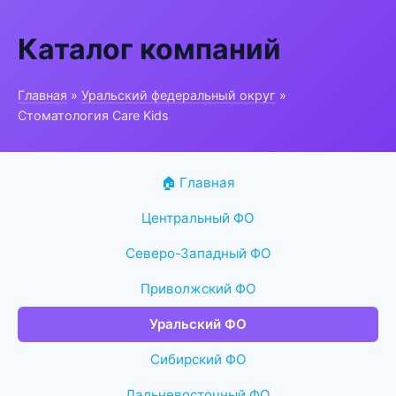
Каталог компаний
Главная
»
Уральский федеральный округ
»
Стоматология Care Kids
🏠 Главная
Центральный ФО
Северо-Западный ФО
Приволжский ФО
Уральский ФО
Сибирский ФО
Дальневосточный ФО