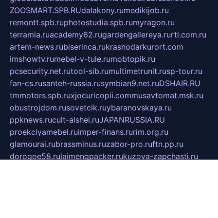
ZOOSMART.SPB.RU
dalakony.ru
medikijob.ru
remontt.spb.ru
photostudia.spb.ru
myragon.ru
terramia.ru
academy62.ru
gardengallereya.ru
rti.com.ru
artem-news.ru
biserinca.ru
krasnodarkurort.com
imshowtv.ru
mebel-v-tule.ru
mobtopik.ru
pcsecurity.net.ru
tool-sib.ru
multimetrunit.ru
sp-tour.ru
fan-cs.ru
santeh-russia.ru
symbian9.net.ru
DSHAIR.RU
tmmotors.spb.ru
xjocuricopii.com
musavtomat.msk.ru
obustrojdom.ru
sovetcik.ru
ybaranovskaya.ru
ppknews.ru
cult-alshei.ru
JAPANRUSSIA.RU
proekciyamebel.ru
imper-finans.ru
rim.org.ru
glamourai.ru
brassminus.ru
zabor-pro.ru
ftn.pp.ru
dorogoe58.ru
laimengpacker.ru
kuzova-zapchasti.ru
sageerp.ru
taxodrom.ru
dsrazvitie.ru
hardcity.net.ru
ratinghomegames.ru
topservice25.ru
gubernyan.ru
gtglasslined.ru
ii4.ru
tssport.spb.ru
andorra24.com
blackwallstreet.ru
oboimos.ru
optim-doors.com.ru
ikuch.ru
nycr.org.ru
npa21.ru
vremya-ch.spb.ru