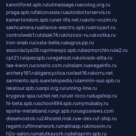
kanotiforet.spb.ru
tutmassage.ru
ecolog.org.ru
praga.spb.ru
falcorussia.ru
autodoctorservis.ru
kamertondom.spb.ru
net-life.net.ru
avto-vozim.ru
sakhcamera.ru
alliance-electro.spb.ru
stroyavt.ru
controlweb1.ru
tdsak74.ru
kinzozo-ru.ru
kvotka.ru
iron-snab.ru
costa-bella.ru
eugrus.pp.ru
associaciya39.ru
primexpo.spb.ru
bezmorchin.ru
ia2.ru
cpt21.ru
ispecspb.ru
regahost.ru
kolosok-elita.ru
tae-kwon.ru
consrio.com.ru
insiam.ru
avegainfo.ru
archery161.ru
bigencyclica.ru
vlast16.ru
korru.net
sarmiento.spb.su
extelopedia.ru
lammin-suo.spb.ru
iskatour.spb.ru
snpi.org.ru
running-line.ru
krygeva-spa.ru
chel.net.ru
rust-loco.ru
dugshop.ru
hl-beta.spb.ru
school494.spb.ru
mymubaby.ru
epoha-metalband.ru
ngr.spb.ru
rusgosnews.com
dieselvostok.ru
24hostel.msk.ru
w-dev.ru
f-ship.ru
regsmi.ru
filmnetwork.ru
malinasp.ru
kinosvin.ru
h2o-salon.ru
malutkayork.ru
deltaprim.spb.ru