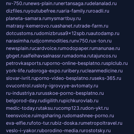
nv-750.ru
news-plain.ru
nertansaga.ru
delanalad.ru
dizfiles.ru
youtubefree.ru
aria-family.ru
roadli.ru
planeta-samara.ru
mysmartbuy.ru
matrasy-kemerovo.ru
ashanet.ru
trade-farm.ru
dotcustoms.ru
domizbrusa9x12spb.ru
autodamp.ru
narasimha.ru
djcommodities.ru
nv750.ru
x-ton.ru
newsplain.ru
cardvoice.ru
modopaper.ru
manunae.ru
gbget.ru
alfeihavsalnassr.ru
madoma.ru
tajuncos.ru
petrovkasports.ru
porno-online-besplatno.ru
splclub.ru
york-life.ru
doroga-expo.ru
ribery.ru
cleanmedicine.ru
slovar-ivrit.ru
porno-video-besplatno.ru
seks-365.ru
ovucontrol.ru
sloty-igrovyye-avtomaty.ru
ru-industriya.ru
russkoe-porno-besplatno.ru
belgorod-day.ru
digilith.ru
pichkurovlab.ru
medic-today.ru
taksu.ru
comp123.ru
don-ykt.ru
teensvoice.ru
imgsharing.ru
domashnee-porno.ru
eva-elfie.ru
foto-tur.ru
biz-doska.ru
metropoltravel.ru
veslo-i-yakor.ru
borodino-media.ru
rostotsky.ru