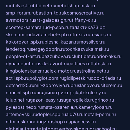
mobilvest.ru
bbd.net.ru
mebelshop.msk.ru
smp-forum.ru
bastion-td.ru
kosmoscreative.ru
avrmotors.ru
art-galadesign.ru
tiffany-c.ru
ecostep-samara.ru
d-p.spb.ru
галактика73.рф
sko.com.ru
davitamebel-spb.ru
fotsis.ru
tesiaes.ru
kokoroyari.spb.ru
blesna-kazan.ru
mossilver.ru
lenderoq.ru
sergeydobrin.ru
tochkazvuka.msk.ru
people-of-art.ru
bezzubova.ru
clubtibet.ru
orior-aks.ru
dynamoauto.ru
szk-favorit.ru
carlines.ru
flatnsk.ru
kingbolenskaner.ru
alex-motor.ru
astroline.net.ru
act1.spb.ru
polyglot.com.ru
gidlipetsk.ru
ooo-driada.ru
detsad125.ru
mir-zdoroviya.ru
bruslanovo.ru
siterem.ru
council.spb.ru
лодкипатриот.рф
kafekolizey.ru
iclub.net.ru
gazon-easy.ru
sugarepilekb.ru
grinox.ru
pylesostineco.ru
msts-ozarenie.ru
kameryjooan.ru
artemovskij.ru
dopler.spb.ru
aid70.ru
metall-perm.ru
ndm.msk.ru
ratingzooshop.ru
apiaccess.ru
globalautotrade.info
bezverhovskoe.ru
drsschool.ru