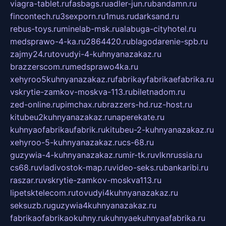
viagra-tablet.ru
fasbags.ru
adler-jun.ru
bandamn.ru
fincontech.ru
3sexporn.ru
1mus.ru
darksand.ru
rebus-toys.ru
minelab-msk.ru
alabuga-cityhotel.ru
medsprawo-4-ka.ru
2864420.ru
blagodarenie-spb.ru
zajmy24.ru
tovudyi-4-kuhnyanazakaz.ru
brazzerscom.ru
medsprawo4ka.ru
xehyroo5kuhnyanazakaz.ru
fabrikayfabrikaefabrika.ru
vskrytie-zamkov-moskva-113.ru
biletnadom.ru
zed-online.ru
pimchax.ru
brazzers-hd.ru
z-host.ru
kitubeu2kuhnyanazakaz.ru
naperekate.ru
kuhnyaofabrikaufabrik.ru
kitubeu-2-kuhnyanazakaz.ru
xehyroo-5-kuhnyanazakaz.ru
cs-68.ru
guzywia-4-kuhnyanazakaz.ru
mir-tk.ru
vlknrussia.ru
cs68.ru
vladivostok-map.ru
video-seks.ru
bankaribi.ru
raszar.ru
vskrytie-zamkov-moskva113.ru
lipetsktelecom.ru
tovudyi4kuhnyanazakaz.ru
seksuzb.ru
guzywia4kuhnyanazakaz.ru
fabrikaofabrikaokuhny.ru
kuhnyaekuhnyaafabrika.ru