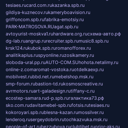
tesiaes.ru
card.com.ru
kazanka.spb.ru
gildiya-kuznecov.ru
kameryboavision.ru
griffoncom.spb.ru
fabrika-emotsiy.ru
PARK-MATROSOVA.RU
agat.spb.ru
avtoyurist-moskva1.ru
hardware.org.ru
схема-авто.рф
dg-lab.ru
angrup.ru
recruiter.spb.ru
music8.spb.ru
krsk124.ru
kubok.spb.ru
romanofforex.ru
analitikaplus.ru
spyonline.ru
zosikamery.ru
sloboda-ural.pp.ru
AUTO-COM.SU
hohota.net
alimy.ru
online-z.com
aromat-vostoka.ru
otdelkaexp.ru
mobilvest.ru
bbd.net.ru
mebelshop.msk.ru
smp-forum.ru
bastion-td.ru
kosmoscreative.ru
avrmotors.ru
art-galadesign.ru
tiffany-c.ru
ecostep-samara.ru
d-p.spb.ru
галактика73.рф
sko.com.ru
davitamebel-spb.ru
fotsis.ru
tesiaes.ru
kokoroyari.spb.ru
blesna-kazan.ru
mossilver.ru
lenderoq.ru
sergeydobrin.ru
tochkazvuka.msk.ru
people-of-art.ru
bezzubova.ru
clubtibet.ru
orior-aks.ru