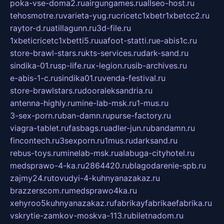
poka-vse-doma2.ru
airgungames.ru
allseo-host.ru
tehosmotre.ru
varieta-yug.ru
cricetc1xbetr1xbetcc2.ru
raytor-d.ru
atillagunn.ru
3d-file.ru
1xbeticricetc1xbetti5.ru
uafoot-statti.ru
e-abis1c.ru
store-brawl-stars.ru
kts-services.ru
dark-sand.ru
sindika-01.ru
sp-life.ru
x-legion.ru
sib-archives.ru
e-abis-1-c.ru
sindika01.ru
venda-festival.ru
store-brawlstars.ru
dooraleksandria.ru
antenna-highly.ru
mine-lab-msk.ru
1-mus.ru
3-sex-porn.ru
ban-damn.ru
purse-factory.ru
viagra-tablet.ru
fasbags.ru
adler-jun.ru
bandamn.ru
fincontech.ru
3sexporn.ru
1mus.ru
darksand.ru
rebus-toys.ru
minelab-msk.ru
alabuga-cityhotel.ru
medsprawo-4-ka.ru
2864420.ru
blagodarenie-spb.ru
zajmy24.ru
tovudyi-4-kuhnyanazakaz.ru
brazzerscom.ru
medsprawo4ka.ru
xehyroo5kuhnyanazakaz.ru
fabrikayfabrikaefabrika.ru
vskrytie-zamkov-moskva-113.ru
biletnadom.ru