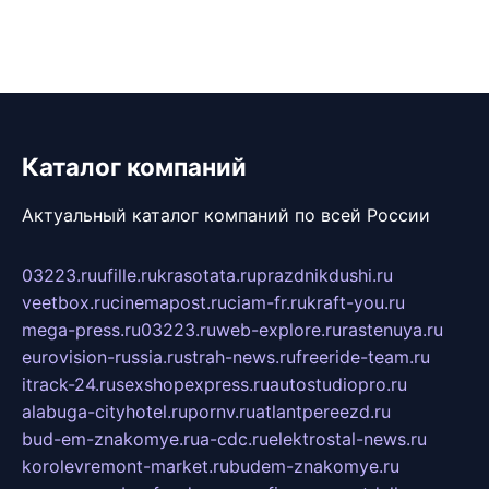
Каталог компаний
Актуальный каталог компаний по всей России
03223.ru
ufille.ru
krasotata.ru
prazdnikdushi.ru
veetbox.ru
cinemapost.ru
ciam-fr.ru
kraft-you.ru
mega-press.ru
03223.ru
web-explore.ru
rastenuya.ru
eurovision-russia.ru
strah-news.ru
freeride-team.ru
itrack-24.ru
sexshopexpress.ru
autostudiopro.ru
alabuga-cityhotel.ru
pornv.ru
atlantpereezd.ru
bud-em-znakomye.ru
a-cdc.ru
elektrostal-news.ru
korolevremont-market.ru
budem-znakomye.ru