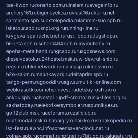
tae-kwon.ru
consrio.com.ru
insiam.ru
avegainfo.ru
archery161.ru
bigencyclica.ru
vlast16.ru
korru.net
sarmiento.spb.su
extelopedia.ru
lammin-suo.spb.ru
iskatour.spb.ru
snpi.org.ru
running-line.ru
krygeva-spa.ru
chel.net.ru
rust-loco.ru
dugshop.ru
hl-beta.spb.ru
school494.spb.ru
mymubaby.ru
epoha-metalband.ru
ngr.spb.ru
rusgosnews.com
dieselvostok.ru
24hostel.msk.ru
w-dev.ru
f-ship.ru
regsmi.ru
filmnetwork.ru
malinasp.ru
kinosvin.ru
h2o-salon.ru
malutkayork.ru
deltaprim.spb.ru
tango-perm.ru
gooddir.ru
sgv.su
multiki-online.com
webkrasotki.com
cherinvest.ru
detskiy-ostrov.ru
ankou.spb.ru
alvesta1.ru
pdf-creator.ru
nix-files.org.ru
sakhatoday.ru
elektrikersymboler.ru
sputnikyes.ru
golf2club.msk.ru
aeforums.ru
zallclub.ru
multimodal.msk.ru
habaigry.ru
haikko.ru
sobakopedia.ru
isz-fest.ru
ewnc.info
screensaver-clock.net.ru
volnav.spb.ru
comnat.ru
npf.net.ru
7bit.pp.ru
kalugatur.ru