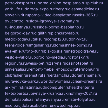
petrovkasports.ru
porno-online-besplatno.ru
splclub.ru
york-life.ru
doroga-expo.ru
ribery.ru
cleanmedicine.ru
slovar-ivrit.ru
porno-video-besplatno.ru
seks-365.ru
ovucontrol.ru
sloty-igrovyye-avtomaty.ru
ru-industriya.ru
russkoe-porno-besplatno.ru
belgorod-day.ru
digilith.ru
pichkurovlab.ru
medic-today.ru
taksu.ru
comp123.ru
don-ykt.ru
teensvoice.ru
imgsharing.ru
domashnee-porno.ru
eva-elfie.ru
foto-tur.ru
biz-doska.ru
metropoltravel.ru
veslo-i-yakor.ru
borodino-media.ru
rostotsky.ru
regionufa.ru
weiss-bet.ru
zaryna.ru
casinotablet.ru
universalia.ru
remont-mebeli-moscow.ru
termomur.ru
clubfisher.ru
remstirufa.ru
erdamchi.ru
doramamama.ru
muraviovka-park.ru
worldofwoman.ru
clean-dreams.ru
arkrym.ru
kristinita.ru
dircomputer.ru
healthenter.ru
textexperts.ru
pivnaya-kruzhka.ru
kinofilmy-2021.ru
demolalapaluza.ru
tanyavanya.ru
remstir-tolyatti.ru
msdip.ru
jdol.ru
sokolovr.ru
newtech-spb.ru