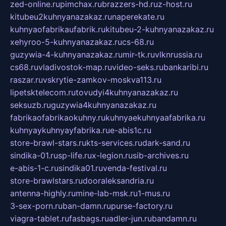
zed-online.ru
pimchax.ru
brazzers-hd.ru
z-host.ru
kitubeu2kuhnyanazakaz.ru
naperekate.ru
kuhnyaofabrikaufabrik.ru
kitubeu-2-kuhnyanazakaz.ru
xehyroo-5-kuhnyanazakaz.ru
cs-68.ru
guzywia-4-kuhnyanazakaz.ru
mir-tk.ru
vlknrussia.ru
cs68.ru
vladivostok-map.ru
video-seks.ru
bankaribi.ru
raszar.ru
vskrytie-zamkov-moskva113.ru
lipetsktelecom.ru
tovudyi4kuhnyanazakaz.ru
seksuzb.ru
guzywia4kuhnyanazakaz.ru
fabrikaofabrikaokuhny.ru
kuhnyaekuhnyaafabrika.ru
kuhnyaykuhnyayfabrika.ru
e-abis1c.ru
store-brawl-stars.ru
kts-services.ru
dark-sand.ru
sindika-01.ru
sp-life.ru
x-legion.ru
sib-archives.ru
e-abis-1-c.ru
sindika01.ru
venda-festival.ru
store-brawlstars.ru
dooraleksandria.ru
antenna-highly.ru
mine-lab-msk.ru
1-mus.ru
3-sex-porn.ru
ban-damn.ru
purse-factory.ru
viagra-tablet.ru
fasbags.ru
adler-jun.ru
bandamn.ru