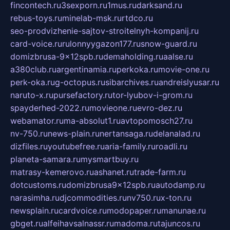
fincontech.ru
3sexporn.ru
1mus.ru
darksand.ru
rebus-toys.ru
minelab-msk.ru
rtdco.ru
seo-prodvizhenie-sajtov-stroitelnyh-kompanij.ru
card-voice.ru
rulonnyygazon177.ru
snow-guard.ru
domizbrusa-9x12spb.ru
demaholding.ru
aalse.ru
a380club.ru
argentinamia.ru
perkoka.ru
movie-one.ru
perk-oka.ru
g-octopus.ru
sibarchives.ru
andreislyusar.ru
naruto-x.ru
pursefactory.ru
tor-lyubov-i-grom.ru
spayderhed-2022.ru
movieone.ru
evro-dez.ru
webamator.ru
ma-absolut1.ru
avtopomosch27.ru
nv-750.ru
news-plain.ru
nertansaga.ru
delanalad.ru
dizfiles.ru
youtubefree.ru
aria-family.ru
roadli.ru
planeta-samara.ru
mysmartbuy.ru
matrasy-kemerovo.ru
ashanet.ru
trade-farm.ru
dotcustoms.ru
domizbrusa9x12spb.ru
autodamp.ru
narasimha.ru
djcommodities.ru
nv750.ru
x-ton.ru
newsplain.ru
cardvoice.ru
modopaper.ru
manunae.ru
gbget.ru
alfeihavsalnassr.ru
madoma.ru
tajuncos.ru