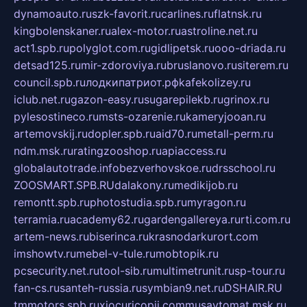
dynamoauto.ru
szk-favorit.ru
carlines.ru
flatnsk.ru
kingbolenskaner.ru
alex-motor.ru
astroline.net.ru
act1.spb.ru
polyglot.com.ru
gidlipetsk.ru
ooo-driada.ru
detsad125.ru
mir-zdoroviya.ru
bruslanovo.ru
siterem.ru
council.spb.ru
лодкипатриот.рф
kafekolizey.ru
iclub.net.ru
gazon-easy.ru
sugarepilekb.ru
grinox.ru
pylesostineco.ru
msts-ozarenie.ru
kameryjooan.ru
artemovskij.ru
dopler.spb.ru
aid70.ru
metall-perm.ru
ndm.msk.ru
ratingzooshop.ru
apiaccess.ru
globalautotrade.info
bezverhovskoe.ru
drsschool.ru
ZOOSMART.SPB.RU
dalakony.ru
medikijob.ru
remontt.spb.ru
photostudia.spb.ru
myragon.ru
terramia.ru
academy62.ru
gardengallereya.ru
rti.com.ru
artem-news.ru
biserinca.ru
krasnodarkurort.com
imshowtv.ru
mebel-v-tule.ru
mobtopik.ru
pcsecurity.net.ru
tool-sib.ru
multimetrunit.ru
sp-tour.ru
fan-cs.ru
santeh-russia.ru
symbian9.net.ru
DSHAIR.RU
tmmotors.spb.ru
xjocuricopii.com
musavtomat.msk.ru