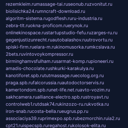
rezemkleim.ru
massage-tai.ru
seonub.ru
zvonitut.ru
biolisichka24.ru
mncraft-download.ru
algoritm-sistema.ru
godflesh.ru
ru-industria.ru
zebra-tlt.ru
okna-proficom.ru
erynok.ru
onlinekinospace.ru
startupstudio-fefu.ru
zarges-ru.ru
gegenjustizunrecht.ru
autobalashov.ru
utrovortu.ru
spiski-firm.ru
elara-m.ru
kinomusorka.ru
mkcslava.ru
2bets.ru
vintovoykompressor.ru
birminghamvsfulham.ru
sarmat-komp.ru
pioneeri.ru
amadis-chocolate.ru
shkurki-karakulya.ru
kanotiforet.spb.ru
tutmassage.ru
ecolog.org.ru
praga.spb.ru
falcorussia.ru
autodoctorservis.ru
kamertondom.spb.ru
net-life.net.ru
avto-vozim.ru
sakhcamera.ru
alliance-electro.spb.ru
stroyavt.ru
controlweb1.ru
tdsak74.ru
kinzozo-ru.ru
kvotka.ru
iron-snab.ru
costa-bella.ru
eugrus.pp.ru
associaciya39.ru
primexpo.spb.ru
bezmorchin.ru
ia2.ru
cpt21.ru
ispecspb.ru
regahost.ru
kolosok-elita.ru