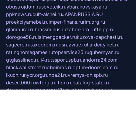
obustrojdom.ru
sovetcik.ru
ybaranovskaya.ru
ppknews.ru
cult-alshei.ru
JAPANRUSSIA.RU
proekciyamebel.ru
imper-finans.ru
rim.org.ru
glamourai.ru
brassminus.ru
zabor-pro.ru
ftn.pp.ru
dorogoe58.ru
laimengpacker.ru
kuzova-zapchasti.ru
sageerp.ru
taxodrom.ru
dsrazvitie.ru
hardcity.net.ru
ratinghomegames.ru
topservice25.ru
gubernyan.ru
gtglasslined.ru
ii4.ru
tssport.spb.ru
andorra24.com
blackwallstreet.ru
oboimos.ru
optim-doors.com.ru
ikuch.ru
nycr.org.ru
npa21.ru
vremya-ch.spb.ru
desert000.ru
ivtorgi.ru
ifiori.ru
catalog-statei.ru
dcv.org.ru
spetsmaster174.ru
ipkameryhiseeu.ru
dum26.ru
ruspol.spb.ru
fr-opendp.ru
kam-solnyshko.ru
cheyenne-arapaho.ru
sevzapmetal.spb.ru
ted-lapidus.spb.ru
parasite-eliminator.ru
sigma-complete.ru
modernworld.ru
dama-moda.ru
eholot-group.ru
sk-nvkz.ru
DRONGOLD.RU
democratia2.ru
i-farmer.ru
mass-sport.org