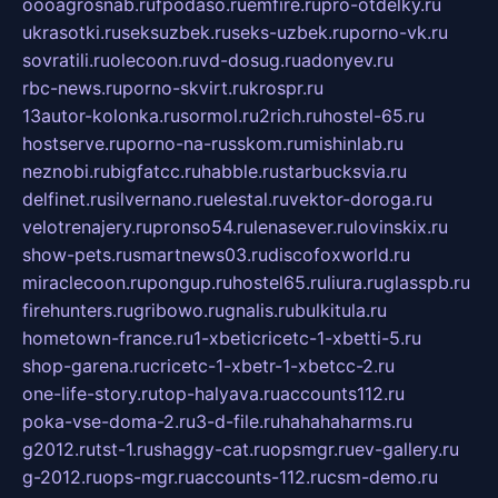
oooagrosnab.ru
fpodaso.ru
emfire.ru
pro-otdelky.ru
ukrasotki.ru
seksuzbek.ru
seks-uzbek.ru
porno-vk.ru
sovratili.ru
olecoon.ru
vd-dosug.ru
adonyev.ru
rbc-news.ru
porno-skvirt.ru
krospr.ru
13autor-kolonka.ru
sormol.ru
2rich.ru
hostel-65.ru
hostserve.ru
porno-na-russkom.ru
mishinlab.ru
neznobi.ru
bigfatcc.ru
habble.ru
starbucksvia.ru
delfinet.ru
silvernano.ru
elestal.ru
vektor-doroga.ru
velotrenajery.ru
pronso54.ru
lenasever.ru
lovinskix.ru
show-pets.ru
smartnews03.ru
discofoxworld.ru
miraclecoon.ru
pongup.ru
hostel65.ru
liura.ru
glasspb.ru
firehunters.ru
gribowo.ru
gnalis.ru
bulkitula.ru
hometown-france.ru
1-xbeticricetc-1-xbetti-5.ru
shop-garena.ru
cricetc-1-xbetr-1-xbetcc-2.ru
one-life-story.ru
top-halyava.ru
accounts112.ru
poka-vse-doma-2.ru
3-d-file.ru
hahahaharms.ru
g2012.ru
tst-1.ru
shaggy-cat.ru
opsmgr.ru
ev-gallery.ru
g-2012.ru
ops-mgr.ru
accounts-112.ru
csm-demo.ru