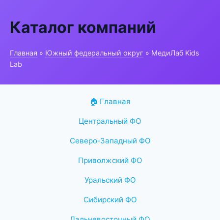
Каталог компаний
Главная
»
Южный федеральный округ
» МедиЛаб Kids
Lab
🏠 Главная
Центральный ФО
Северо-Западный ФО
Приволжский ФО
Уральский ФО
Сибирский ФО
Дальневосточный ФО