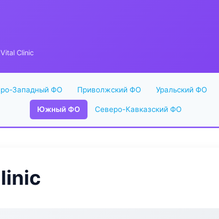
tal Clinic
ро-Западный ФО
Приволжский ФО
Уральский ФО
Южный ФО
Северо-Кавказский ФО
linic