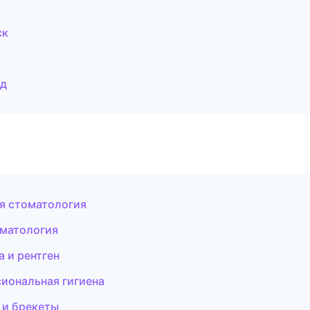
ск
од
ая стоматология
оматология
 и рентген
сиональная гигиена
 и брекеты