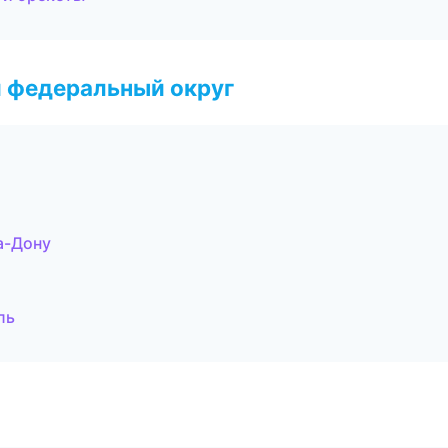
 федеральный округ
а-Дону
ль