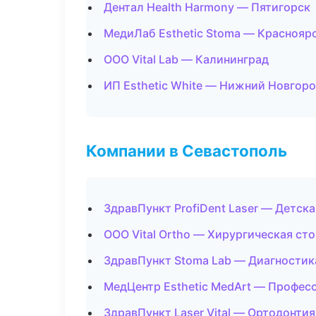
Дентал Health Harmony — Пятигорск
МедиЛаб Esthetic Stoma — Краснояр
ООО Vital Lab — Калининград
ИП Esthetic White — Нижний Новгор
Компании в Севастополь
ЗдравПункт ProfiDent Laser — Детск
ООО Vital Ortho — Хирургическая ст
ЗдравПункт Stoma Lab — Диагностика
МедЦентр Esthetic MedArt — Профес
ЗдравПункт Laser Vital — Ортодонтия