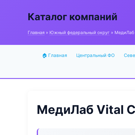
Каталог компаний
Главная
»
Южный федеральный округ
» МедиЛаб Vi
🏠 Главная
Центральный ФО
Севе
МедиЛаб Vital C