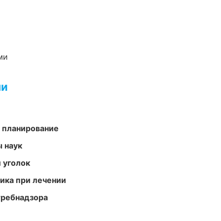
ми
ми
 планирование
ы наук
 уголок
тика при лечении
требнадзора