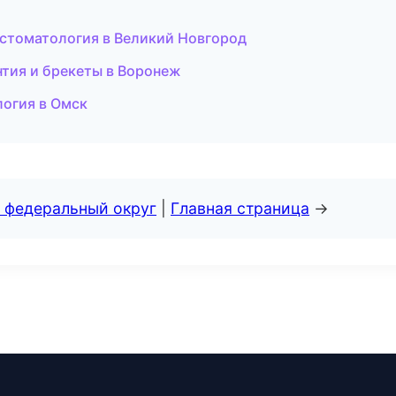
 стоматология в Великий Новгород
нтия и брекеты в Воронеж
логия в Омск
 федеральный округ
|
Главная страница
→