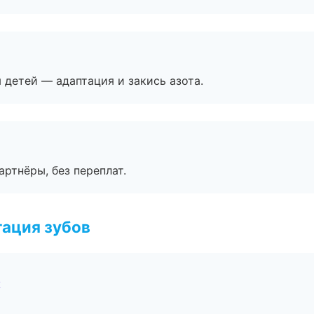
я детей — адаптация и закись азота.
артнёры, без переплат.
ация зубов
к