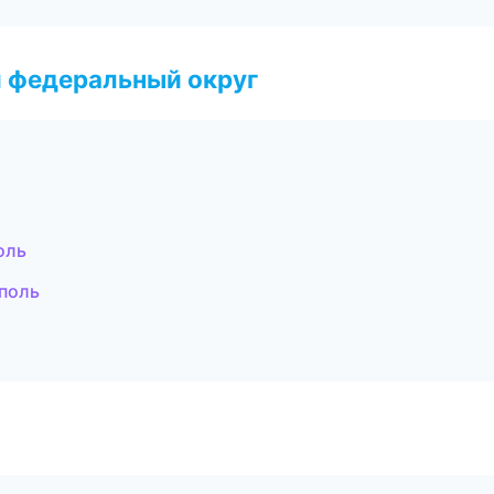
 федеральный округ
оль
поль