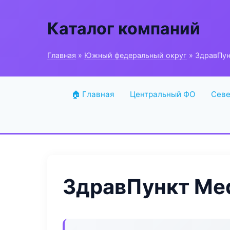
Каталог компаний
Главная
»
Южный федеральный округ
» ЗдравПун
🏠 Главная
Центральный ФО
Севе
ЗдравПункт Med