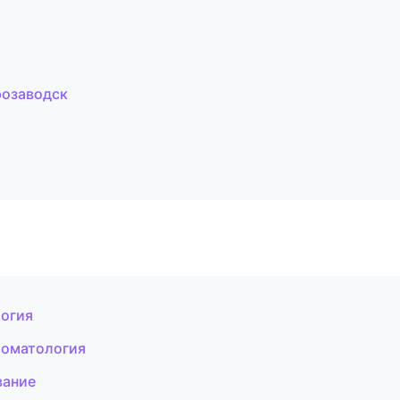
розаводск
логия
томатология
вание