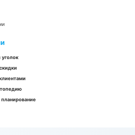
ми
ми
 уголок
скидки
 клиентами
ортопедию
 планирование