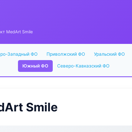
кт MedArt Smile
ро-Западный ФО
Приволжский ФО
Уральский ФО
Южный ФО
Северо-Кавказский ФО
Art Smile