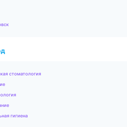
овск
од
ская стоматология
ние
тология
ание
ьная гигиена