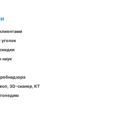
ми
 клиентами
 уголок
скидки
ы наук
требнадзора
оп, 3D-сканер, КТ
ортопедию