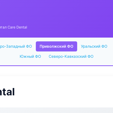
тал Care Dental
ро-Западный ФО
Приволжский ФО
Уральский ФО
Южный ФО
Северо-Кавказский ФО
tal