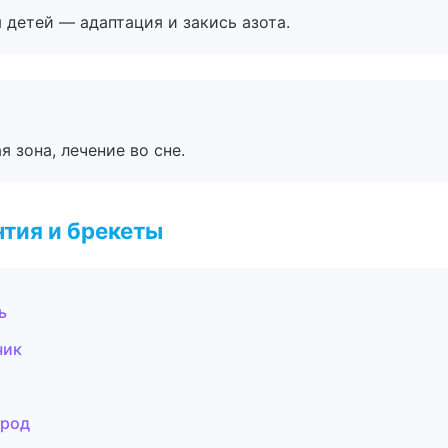
я детей — адаптация и закись азота.
я зона, лечение во сне.
тия и брекеты
ь
чик
ород