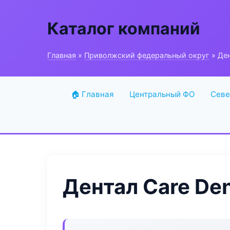
Каталог компаний
Главная
»
Приволжский федеральный округ
» Ден
🏠 Главная
Центральный ФО
Севе
Дентал Care Den