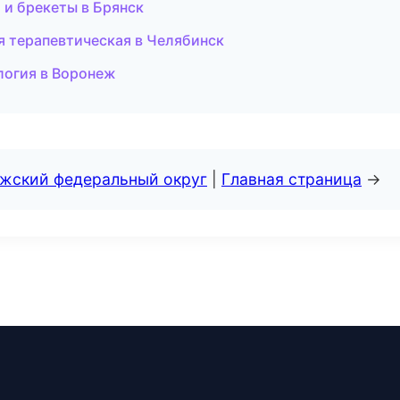
 и брекеты в Брянск
я терапевтическая в Челябинск
логия в Воронеж
лжский федеральный округ
|
Главная страница
→