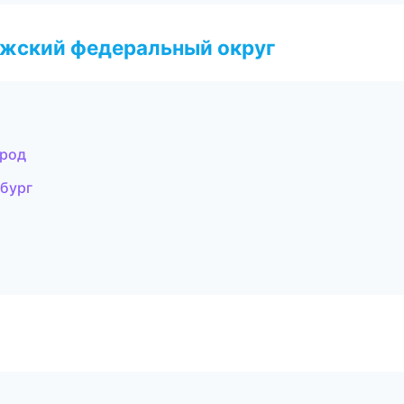
лжский федеральный округ
ород
бург