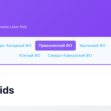
ника Laser Kids
ро-Западный ФО
Приволжский ФО
Уральский ФО
Южный ФО
Северо-Кавказский ФО
ids