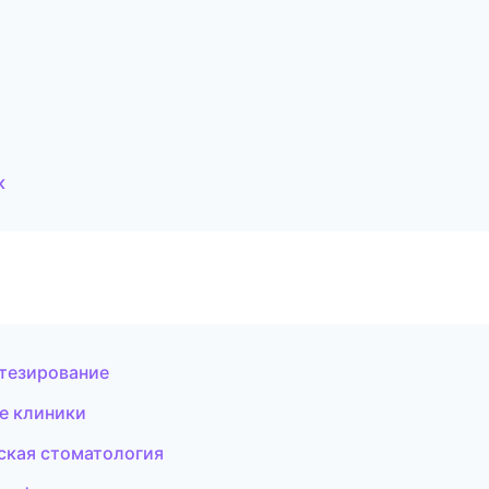
к
отезирование
е клиники
тская стоматология