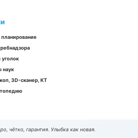
ми
 планирование
требнадзора
 уголок
ы наук
оп, 3D-сканер, КТ
ортопедию
о, чётко, гарантия. Улыбка как новая.