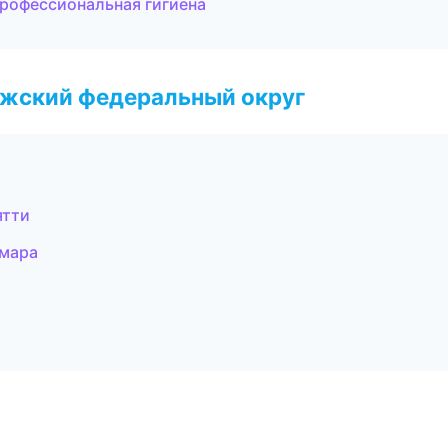
Профессиональная гигиена
лжский федеральный округ
ятти
амара