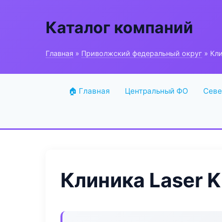
Каталог компаний
Главная
»
Приволжский федеральный округ
» Кли
🏠 Главная
Центральный ФО
Севе
Клиника Laser K