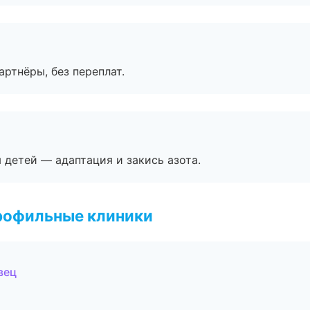
артнёры, без переплат.
я детей — адаптация и закись азота.
рофильные клиники
вец