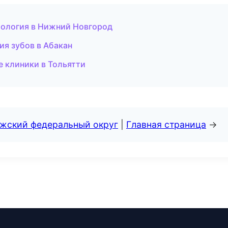
тология в Нижний Новгород
ия зубов в Абакан
 клиники в Тольятти
лжский федеральный округ
|
Главная страница
→