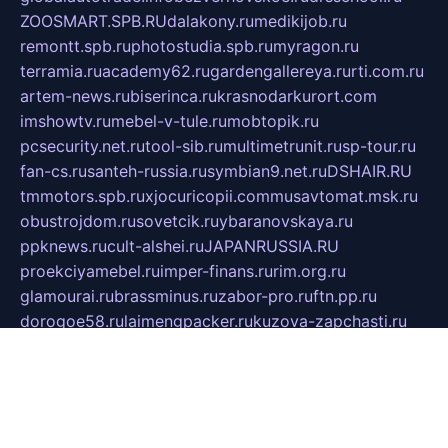
ZOOSMART.SPB.RU
dalakony.ru
medikijob.ru
remontt.spb.ru
photostudia.spb.ru
myragon.ru
terramia.ru
academy62.ru
gardengallereya.ru
rti.com.ru
artem-news.ru
biserinca.ru
krasnodarkurort.com
imshowtv.ru
mebel-v-tule.ru
mobtopik.ru
pcsecurity.net.ru
tool-sib.ru
multimetrunit.ru
sp-tour.ru
fan-cs.ru
santeh-russia.ru
symbian9.net.ru
DSHAIR.RU
tmmotors.spb.ru
xjocuricopii.com
musavtomat.msk.ru
obustrojdom.ru
sovetcik.ru
ybaranovskaya.ru
ppknews.ru
cult-alshei.ru
JAPANRUSSIA.RU
proekciyamebel.ru
imper-finans.ru
rim.org.ru
glamourai.ru
brassminus.ru
zabor-pro.ru
ftn.pp.ru
dorogoe58.ru
laimengpacker.ru
kuzova-zapchasti.ru
sageerp.ru
taxodrom.ru
dsrazvitie.ru
hardcity.net.ru
ratinghomegames.ru
topservice25.ru
gubernyan.ru
gtglasslined.ru
ii4.ru
tssport.spb.ru
andorra24.com
blackwallstreet.ru
oboimos.ru
optim-doors.com.ru
ikuch.ru
nycr.org.ru
npa21.ru
vremya-ch.spb.ru