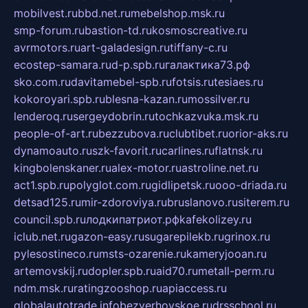
mobilvest.ru
bbd.net.ru
mebelshop.msk.ru
smp-forum.ru
bastion-td.ru
kosmoscreative.ru
avrmotors.ru
art-galadesign.ru
tiffany-c.ru
ecostep-samara.ru
d-p.spb.ru
галактика73.рф
sko.com.ru
davitamebel-spb.ru
fotsis.ru
tesiaes.ru
kokoroyari.spb.ru
blesna-kazan.ru
mossilver.ru
lenderoq.ru
sergeydobrin.ru
tochkazvuka.msk.ru
people-of-art.ru
bezzubova.ru
clubtibet.ru
orior-aks.ru
dynamoauto.ru
szk-favorit.ru
carlines.ru
flatnsk.ru
kingbolenskaner.ru
alex-motor.ru
astroline.net.ru
act1.spb.ru
polyglot.com.ru
gidlipetsk.ru
ooo-driada.ru
detsad125.ru
mir-zdoroviya.ru
bruslanovo.ru
siterem.ru
council.spb.ru
лодкипатриот.рф
kafekolizey.ru
iclub.net.ru
gazon-easy.ru
sugarepilekb.ru
grinox.ru
pylesostineco.ru
msts-ozarenie.ru
kameryjooan.ru
artemovskij.ru
dopler.spb.ru
aid70.ru
metall-perm.ru
ndm.msk.ru
ratingzooshop.ru
apiaccess.ru
globalautotrade.info
bezverhovskoe.ru
drsschool.ru