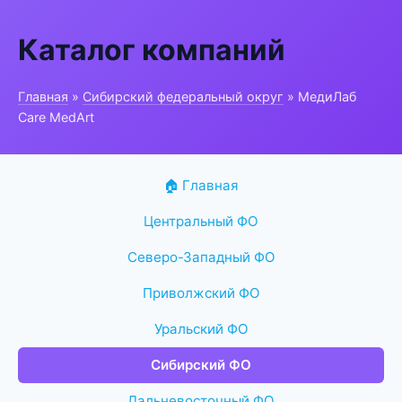
Каталог компаний
Главная
»
Сибирский федеральный округ
» МедиЛаб
Care MedArt
🏠 Главная
Центральный ФО
Северо-Западный ФО
Приволжский ФО
Уральский ФО
Сибирский ФО
Дальневосточный ФО