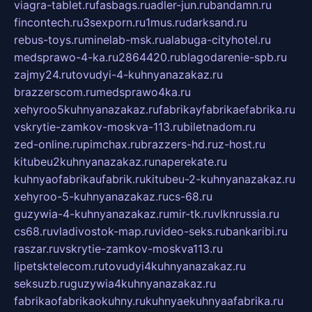
viagra-tablet.ru
fasbags.ru
adler-jun.ru
bandamn.ru
fincontech.ru
3sexporn.ru
1mus.ru
darksand.ru
rebus-toys.ru
minelab-msk.ru
alabuga-cityhotel.ru
medsprawo-4-ka.ru
2864420.ru
blagodarenie-spb.ru
zajmy24.ru
tovudyi-4-kuhnyanazakaz.ru
brazzerscom.ru
medsprawo4ka.ru
xehyroo5kuhnyanazakaz.ru
fabrikayfabrikaefabrika.ru
vskrytie-zamkov-moskva-113.ru
biletnadom.ru
zed-online.ru
pimchax.ru
brazzers-hd.ru
z-host.ru
kitubeu2kuhnyanazakaz.ru
naperekate.ru
kuhnyaofabrikaufabrik.ru
kitubeu-2-kuhnyanazakaz.ru
xehyroo-5-kuhnyanazakaz.ru
cs-68.ru
guzywia-4-kuhnyanazakaz.ru
mir-tk.ru
vlknrussia.ru
cs68.ru
vladivostok-map.ru
video-seks.ru
bankaribi.ru
raszar.ru
vskrytie-zamkov-moskva113.ru
lipetsktelecom.ru
tovudyi4kuhnyanazakaz.ru
seksuzb.ru
guzywia4kuhnyanazakaz.ru
fabrikaofabrikaokuhny.ru
kuhnyaekuhnyaafabrika.ru