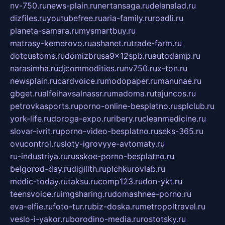
nv-750.ru
news-plain.ru
nertansaga.ru
delanalad.ru
dizfiles.ru
youtubefree.ru
aria-family.ru
roadli.ru
planeta-samara.ru
mysmartbuy.ru
matrasy-kemerovo.ru
ashanet.ru
trade-farm.ru
dotcustoms.ru
domizbrusa9x12spb.ru
autodamp.ru
narasimha.ru
djcommodities.ru
nv750.ru
x-ton.ru
newsplain.ru
cardvoice.ru
modopaper.ru
manunae.ru
gbget.ru
alfeihavsalnassr.ru
madoma.ru
tajuncos.ru
petrovkasports.ru
porno-online-besplatno.ru
splclub.ru
york-life.ru
doroga-expo.ru
ribery.ru
cleanmedicine.ru
slovar-ivrit.ru
porno-video-besplatno.ru
seks-365.ru
ovucontrol.ru
sloty-igrovyye-avtomaty.ru
ru-industriya.ru
russkoe-porno-besplatno.ru
belgorod-day.ru
digilith.ru
pichkurovlab.ru
medic-today.ru
taksu.ru
comp123.ru
don-ykt.ru
teensvoice.ru
imgsharing.ru
domashnee-porno.ru
eva-elfie.ru
foto-tur.ru
biz-doska.ru
metropoltravel.ru
veslo-i-yakor.ru
borodino-media.ru
rostotsky.ru