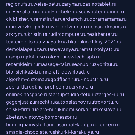
regionufa.ru
weiss-bet.ru
zaryna.ru
casinotablet.ru
universalia.ru
remont-mebeli-moscow.ru
termomur.ru
clubfisher.ru
remstirufa.ru
erdamchi.ru
doramamama.ru
muraviovka-park.ru
worldofwoman.ru
clean-dreams.ru
arkrym.ru
kristinita.ru
dircomputer.ru
healthenter.ru
textexperts.ru
pivnaya-kruzhka.ru
kinofilmy-2021.ru
demolalapaluza.ru
tanyavanya.ru
remstir-tolyatti.ru
msdip.ru
jdol.ru
sokolovr.ru
newtech-spb.ru
rezemkleim.ru
massage-tai.ru
seonub.ru
zvonitut.ru
biolisichka24.ru
mncraft-download.ru
algoritm-sistema.ru
godflesh.ru
ru-industria.ru
zebra-tlt.ru
okna-proficom.ru
erynok.ru
onlinekinospace.ru
startupstudio-fefu.ru
zarges-ru.ru
gegenjustizunrecht.ru
autobalashov.ru
utrovortu.ru
spiski-firm.ru
elara-m.ru
kinomusorka.ru
mkcslava.ru
2bets.ru
vintovoykompressor.ru
birminghamvsfulham.ru
sarmat-komp.ru
pioneeri.ru
amadis-chocolate.ru
shkurki-karakulya.ru