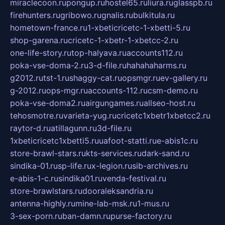
miraclecoon.ru
pongup.ru
hostel65.ru
liura.ru
glasspb.ru
firehunters.ru
gribowo.ru
gnalis.ru
bulkitula.ru
hometown-france.ru
1-xbeticricetc-1-xbetti-5.ru
shop-garena.ru
cricetc-1-xbetr-1-xbetcc-2.ru
one-life-story.ru
top-halyava.ru
accounts112.ru
poka-vse-doma-2.ru
3-d-file.ru
hahahaharms.ru
g2012.ru
tst-1.ru
shaggy-cat.ru
opsmgr.ru
ev-gallery.ru
g-2012.ru
ops-mgr.ru
accounts-112.ru
csm-demo.ru
poka-vse-doma2.ru
airgungames.ru
allseo-host.ru
tehosmotre.ru
varieta-yug.ru
cricetc1xbetr1xbetcc2.ru
raytor-d.ru
atillagunn.ru
3d-file.ru
1xbeticricetc1xbetti5.ru
uafoot-statti.ru
e-abis1c.ru
store-brawl-stars.ru
kts-services.ru
dark-sand.ru
sindika-01.ru
sp-life.ru
x-legion.ru
sib-archives.ru
e-abis-1-c.ru
sindika01.ru
venda-festival.ru
store-brawlstars.ru
dooraleksandria.ru
antenna-highly.ru
mine-lab-msk.ru
1-mus.ru
3-sex-porn.ru
ban-damn.ru
purse-factory.ru