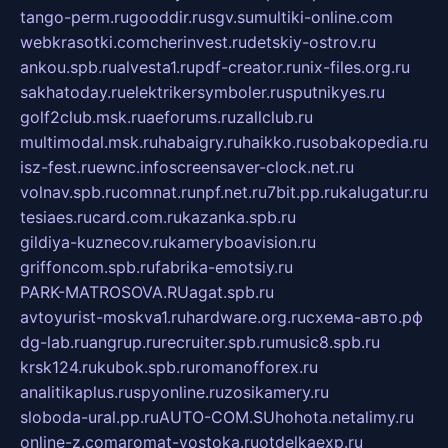
tango-perm.ru
gooddir.ru
sgv.su
multiki-online.com
webkrasotki.com
cherinvest.ru
detskiy-ostrov.ru
ankou.spb.ru
alvesta1.ru
pdf-creator.ru
nix-files.org.ru
sakhatoday.ru
elektrikersymboler.ru
sputnikyes.ru
golf2club.msk.ru
aeforums.ru
zallclub.ru
multimodal.msk.ru
habaigry.ru
haikko.ru
sobakopedia.ru
isz-fest.ru
ewnc.info
screensaver-clock.net.ru
volnav.spb.ru
comnat.ru
npf.net.ru
7bit.pp.ru
kalugatur.ru
tesiaes.ru
card.com.ru
kazanka.spb.ru
gildiya-kuznecov.ru
kameryboavision.ru
griffoncom.spb.ru
fabrika-emotsiy.ru
PARK-MATROSOVA.RU
agat.spb.ru
avtoyurist-moskva1.ru
hardware.org.ru
схема-авто.рф
dg-lab.ru
angrup.ru
recruiter.spb.ru
music8.spb.ru
krsk124.ru
kubok.spb.ru
romanofforex.ru
analitikaplus.ru
spyonline.ru
zosikamery.ru
sloboda-ural.pp.ru
AUTO-COM.SU
hohota.net
alimy.ru
online-z.com
aromat-vostoka.ru
otdelkaexp.ru