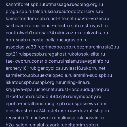
kanotiforet.spb.ru
tutmassage.ru
ecolog.org.ru
praga.spb.ru
falcorussia.ru
autodoctorservis.ru
kamertondom.spb.ru
net-life.net.ru
avto-vozim.ru
sakhcamera.ru
alliance-electro.spb.ru
stroyavt.ru
controlweb1.ru
tdsak74.ru
kinzozo-ru.ru
kvotka.ru
iron-snab.ru
costa-bella.ru
eugrus.pp.ru
associaciya39.ru
primexpo.spb.ru
bezmorchin.ru
ia2.ru
cpt21.ru
ispecspb.ru
regahost.ru
kolosok-elita.ru
tae-kwon.ru
consrio.com.ru
insiam.ru
avegainfo.ru
archery161.ru
bigencyclica.ru
vlast16.ru
korru.net
sarmiento.spb.su
extelopedia.ru
lammin-suo.spb.ru
iskatour.spb.ru
snpi.org.ru
running-line.ru
krygeva-spa.ru
chel.net.ru
rust-loco.ru
dugshop.ru
hl-beta.spb.ru
school494.spb.ru
mymubaby.ru
epoha-metalband.ru
ngr.spb.ru
rusgosnews.com
dieselvostok.ru
24hostel.msk.ru
w-dev.ru
f-ship.ru
regsmi.ru
filmnetwork.ru
malinasp.ru
kinosvin.ru
h2o-salon.ru
malutkayork.ru
deltaprim.spb.ru