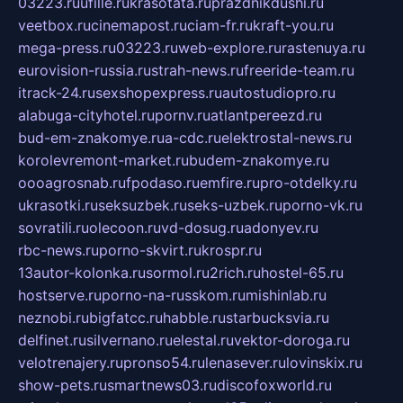
03223.ru
ufille.ru
krasotata.ru
prazdnikdushi.ru
veetbox.ru
cinemapost.ru
ciam-fr.ru
kraft-you.ru
mega-press.ru
03223.ru
web-explore.ru
rastenuya.ru
eurovision-russia.ru
strah-news.ru
freeride-team.ru
itrack-24.ru
sexshopexpress.ru
autostudiopro.ru
alabuga-cityhotel.ru
pornv.ru
atlantpereezd.ru
bud-em-znakomye.ru
a-cdc.ru
elektrostal-news.ru
korolevremont-market.ru
budem-znakomye.ru
oooagrosnab.ru
fpodaso.ru
emfire.ru
pro-otdelky.ru
ukrasotki.ru
seksuzbek.ru
seks-uzbek.ru
porno-vk.ru
sovratili.ru
olecoon.ru
vd-dosug.ru
adonyev.ru
rbc-news.ru
porno-skvirt.ru
krospr.ru
13autor-kolonka.ru
sormol.ru
2rich.ru
hostel-65.ru
hostserve.ru
porno-na-russkom.ru
mishinlab.ru
neznobi.ru
bigfatcc.ru
habble.ru
starbucksvia.ru
delfinet.ru
silvernano.ru
elestal.ru
vektor-doroga.ru
velotrenajery.ru
pronso54.ru
lenasever.ru
lovinskix.ru
show-pets.ru
smartnews03.ru
discofoxworld.ru