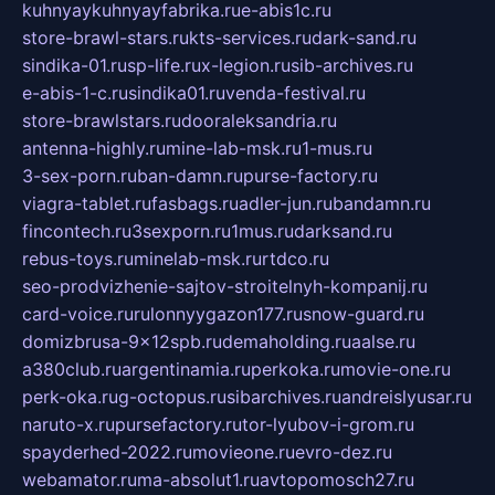
kuhnyaykuhnyayfabrika.ru
e-abis1c.ru
store-brawl-stars.ru
kts-services.ru
dark-sand.ru
sindika-01.ru
sp-life.ru
x-legion.ru
sib-archives.ru
e-abis-1-c.ru
sindika01.ru
venda-festival.ru
store-brawlstars.ru
dooraleksandria.ru
antenna-highly.ru
mine-lab-msk.ru
1-mus.ru
3-sex-porn.ru
ban-damn.ru
purse-factory.ru
viagra-tablet.ru
fasbags.ru
adler-jun.ru
bandamn.ru
fincontech.ru
3sexporn.ru
1mus.ru
darksand.ru
rebus-toys.ru
minelab-msk.ru
rtdco.ru
seo-prodvizhenie-sajtov-stroitelnyh-kompanij.ru
card-voice.ru
rulonnyygazon177.ru
snow-guard.ru
domizbrusa-9x12spb.ru
demaholding.ru
aalse.ru
a380club.ru
argentinamia.ru
perkoka.ru
movie-one.ru
perk-oka.ru
g-octopus.ru
sibarchives.ru
andreislyusar.ru
naruto-x.ru
pursefactory.ru
tor-lyubov-i-grom.ru
spayderhed-2022.ru
movieone.ru
evro-dez.ru
webamator.ru
ma-absolut1.ru
avtopomosch27.ru