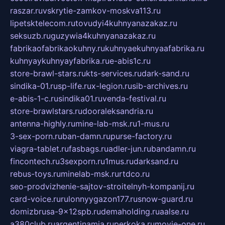
raszar.ru
vskrytie-zamkov-moskva113.ru
lipetsktelecom.ru
tovudyi4kuhnyanazakaz.ru
seksuzb.ru
guzywia4kuhnyanazakaz.ru
fabrikaofabrikaokuhny.ru
kuhnyaekuhnyaafabrika.ru
kuhnyaykuhnyayfabrika.ru
e-abis1c.ru
store-brawl-stars.ru
kts-services.ru
dark-sand.ru
sindika-01.ru
sp-life.ru
x-legion.ru
sib-archives.ru
e-abis-1-c.ru
sindika01.ru
venda-festival.ru
store-brawlstars.ru
dooraleksandria.ru
antenna-highly.ru
mine-lab-msk.ru
1-mus.ru
3-sex-porn.ru
ban-damn.ru
purse-factory.ru
viagra-tablet.ru
fasbags.ru
adler-jun.ru
bandamn.ru
fincontech.ru
3sexporn.ru
1mus.ru
darksand.ru
rebus-toys.ru
minelab-msk.ru
rtdco.ru
seo-prodvizhenie-sajtov-stroitelnyh-kompanij.ru
card-voice.ru
rulonnyygazon177.ru
snow-guard.ru
domizbrusa-9x12spb.ru
demaholding.ru
aalse.ru
a380club.ru
argentinamia.ru
perkoka.ru
movie-one.ru