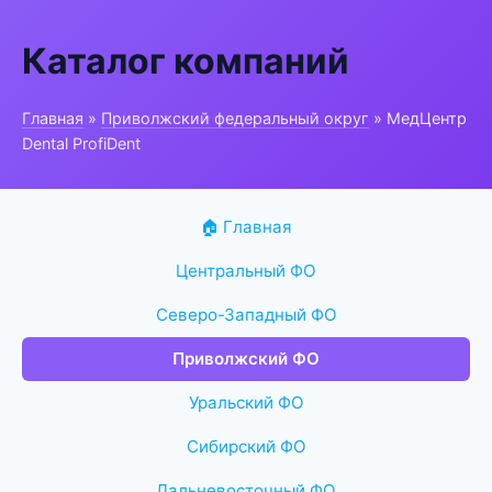
Каталог компаний
Главная
»
Приволжский федеральный округ
» МедЦентр
Dental ProfiDent
🏠 Главная
Центральный ФО
Северо-Западный ФО
Приволжский ФО
Уральский ФО
Сибирский ФО
Дальневосточный ФО