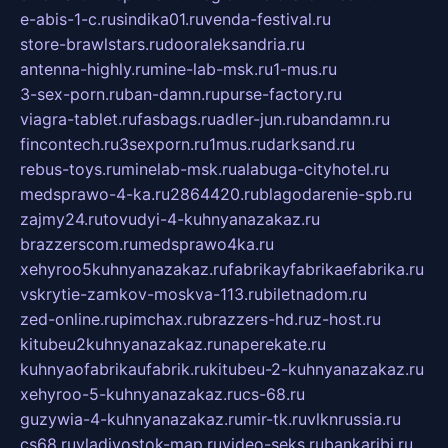
e-abis-1-c.ru
sindika01.ru
venda-festival.ru
store-brawlstars.ru
dooraleksandria.ru
antenna-highly.ru
mine-lab-msk.ru
1-mus.ru
3-sex-porn.ru
ban-damn.ru
purse-factory.ru
viagra-tablet.ru
fasbags.ru
adler-jun.ru
bandamn.ru
fincontech.ru
3sexporn.ru
1mus.ru
darksand.ru
rebus-toys.ru
minelab-msk.ru
alabuga-cityhotel.ru
medsprawo-4-ka.ru
2864420.ru
blagodarenie-spb.ru
zajmy24.ru
tovudyi-4-kuhnyanazakaz.ru
brazzerscom.ru
medsprawo4ka.ru
xehyroo5kuhnyanazakaz.ru
fabrikayfabrikaefabrika.ru
vskrytie-zamkov-moskva-113.ru
biletnadom.ru
zed-online.ru
pimchax.ru
brazzers-hd.ru
z-host.ru
kitubeu2kuhnyanazakaz.ru
naperekate.ru
kuhnyaofabrikaufabrik.ru
kitubeu-2-kuhnyanazakaz.ru
xehyroo-5-kuhnyanazakaz.ru
cs-68.ru
guzywia-4-kuhnyanazakaz.ru
mir-tk.ru
vlknrussia.ru
cs68.ru
vladivostok-map.ru
video-seks.ru
bankaribi.ru