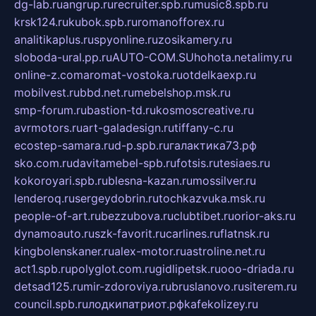
dg-lab.ru
angrup.ru
recruiter.spb.ru
music8.spb.ru
krsk124.ru
kubok.spb.ru
romanofforex.ru
analitikaplus.ru
spyonline.ru
zosikamery.ru
sloboda-ural.pp.ru
AUTO-COM.SU
hohota.net
alimy.ru
online-z.com
aromat-vostoka.ru
otdelkaexp.ru
mobilvest.ru
bbd.net.ru
mebelshop.msk.ru
smp-forum.ru
bastion-td.ru
kosmoscreative.ru
avrmotors.ru
art-galadesign.ru
tiffany-c.ru
ecostep-samara.ru
d-p.spb.ru
галактика73.рф
sko.com.ru
davitamebel-spb.ru
fotsis.ru
tesiaes.ru
kokoroyari.spb.ru
blesna-kazan.ru
mossilver.ru
lenderoq.ru
sergeydobrin.ru
tochkazvuka.msk.ru
people-of-art.ru
bezzubova.ru
clubtibet.ru
orior-aks.ru
dynamoauto.ru
szk-favorit.ru
carlines.ru
flatnsk.ru
kingbolenskaner.ru
alex-motor.ru
astroline.net.ru
act1.spb.ru
polyglot.com.ru
gidlipetsk.ru
ooo-driada.ru
detsad125.ru
mir-zdoroviya.ru
bruslanovo.ru
siterem.ru
council.spb.ru
лодкипатриот.рф
kafekolizey.ru