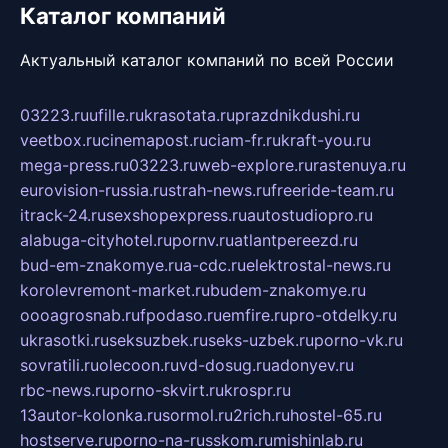
Каталог компаний
Актуальный каталог компаний по всей России
03223.ru
ufille.ru
krasotata.ru
prazdnikdushi.ru
veetbox.ru
cinemapost.ru
ciam-fr.ru
kraft-you.ru
mega-press.ru
03223.ru
web-explore.ru
rastenuya.ru
eurovision-russia.ru
strah-news.ru
freeride-team.ru
itrack-24.ru
sexshopexpress.ru
autostudiopro.ru
alabuga-cityhotel.ru
pornv.ru
atlantpereezd.ru
bud-em-znakomye.ru
a-cdc.ru
elektrostal-news.ru
korolevremont-market.ru
budem-znakomye.ru
oooagrosnab.ru
fpodaso.ru
emfire.ru
pro-otdelky.ru
ukrasotki.ru
seksuzbek.ru
seks-uzbek.ru
porno-vk.ru
sovratili.ru
olecoon.ru
vd-dosug.ru
adonyev.ru
rbc-news.ru
porno-skvirt.ru
krospr.ru
13autor-kolonka.ru
sormol.ru
2rich.ru
hostel-65.ru
hostserve.ru
porno-na-russkom.ru
mishinlab.ru