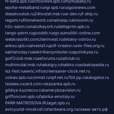
hl-beta.spb.ru
school494.spb.ru
mymubaby.ru
epoha-metalband.ru
ngr.spb.ru
rusgosnews.com
dieselvostok.ru
24hostel.msk.ru
w-dev.ru
f-ship.ru
regsmi.ru
filmnetwork.ru
malinasp.ru
kinosvin.ru
h2o-salon.ru
malutkayork.ru
deltaprim.spb.ru
tango-perm.ru
gooddir.ru
sgv.su
multiki-online.com
webkrasotki.com
cherinvest.ru
detskiy-ostrov.ru
ankou.spb.ru
alvesta1.ru
pdf-creator.ru
nix-files.org.ru
sakhatoday.ru
elektrikersymboler.ru
sputnikyes.ru
golf2club.msk.ru
aeforums.ru
zallclub.ru
multimodal.msk.ru
habaigry.ru
haikko.ru
sobakopedia.ru
isz-fest.ru
ewnc.info
screensaver-clock.net.ru
volnav.spb.ru
comnat.ru
npf.net.ru
7bit.pp.ru
kalugatur.ru
tesiaes.ru
card.com.ru
kazanka.spb.ru
gildiya-kuznecov.ru
kameryboavision.ru
griffoncom.spb.ru
fabrika-emotsiy.ru
PARK-MATROSOVA.RU
agat.spb.ru
avtoyurist-moskva1.ru
hardware.org.ru
схема-авто.рф