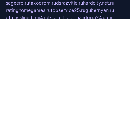
sageerp.ru
taxodrom.ru
dsrazvitie.ru
hardcity.net.ru
ratinghomegames.ru
topservice25.ru
gubernyan.ru
gtglasslined.ru
ii4.ru
tssport.spb.ru
andorra24.com
blackwallstreet.ru
oboimos.ru
optim-doors.com.ru
ikuch.ru
nycr.org.ru
npa21.ru
vremya-ch.spb.ru
desert000.ru
ivtorgi.ru
ifiori.ru
catalog-statei.ru
dcv.org.ru
spetsmaster174.ru
ipkameryhiseeu.ru
dum26.ru
ruspol.spb.ru
fr-opendp.ru
kam-solnyshko.ru
cheyenne-arapaho.ru
sevzapmetal.spb.ru
ted-lapidus.spb.ru
parasite-eliminator.ru
sigma-complete.ru
modernworld.ru
dama-moda.ru
eholot-group.ru
sk-nvkz.ru
DRONGOLD.RU
democratia2.ru
i-farmer.ru
mass-sport.org
jablonex.spb.ru
bookmess.ru
linkword.ru
refineua.com.ru
cs-spec.net.ru
altay-mebel.ru
DNK-THEATRE.RU
mechaniks.spb.ru
ipcamtechage.ru
skosta.ru
a-sun.ru
stroy-ldsp.ru
snowlands.org.ru
childrensshoes.ru
mrlizzy.ru
mebelsofiakrd.ru