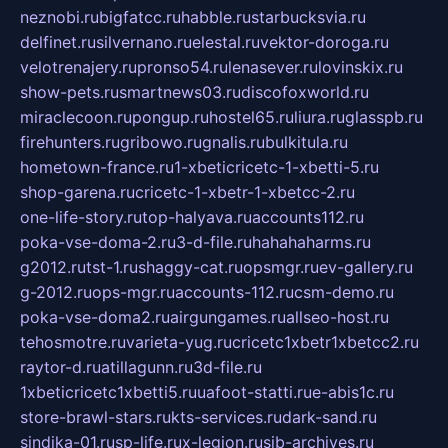
neznobi.ru
bigfatcc.ru
habble.ru
starbucksvia.ru
delfinet.ru
silvernano.ru
elestal.ru
vektor-doroga.ru
velotrenajery.ru
pronso54.ru
lenasever.ru
lovinskix.ru
show-pets.ru
smartnews03.ru
discofoxworld.ru
miraclecoon.ru
pongup.ru
hostel65.ru
liura.ru
glasspb.ru
firehunters.ru
gribowo.ru
gnalis.ru
bulkitula.ru
hometown-france.ru
1-xbeticricetc-1-xbetti-5.ru
shop-garena.ru
cricetc-1-xbetr-1-xbetcc-2.ru
one-life-story.ru
top-halyava.ru
accounts112.ru
poka-vse-doma-2.ru
3-d-file.ru
hahahaharms.ru
g2012.ru
tst-1.ru
shaggy-cat.ru
opsmgr.ru
ev-gallery.ru
g-2012.ru
ops-mgr.ru
accounts-112.ru
csm-demo.ru
poka-vse-doma2.ru
airgungames.ru
allseo-host.ru
tehosmotre.ru
varieta-yug.ru
cricetc1xbetr1xbetcc2.ru
raytor-d.ru
atillagunn.ru
3d-file.ru
1xbeticricetc1xbetti5.ru
uafoot-statti.ru
e-abis1c.ru
store-brawl-stars.ru
kts-services.ru
dark-sand.ru
sindika-01.ru
sp-life.ru
x-legion.ru
sib-archives.ru