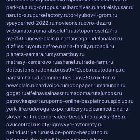
perk-oka.ru
g-octopus.ru
sibarchives.ru
andreislyusar.ru
naruto-x.ru
pursefactory.ru
tor-lyubov-i-grom.ru
spayderhed-2022.ru
movieone.ru
evro-dez.ru
webamator.ru
ma-absolut1.ru
avtopomosch27.ru
nv-750.ru
news-plain.ru
nertansaga.ru
delanalad.ru
dizfiles.ru
youtubefree.ru
aria-family.ru
roadli.ru
planeta-samara.ru
mysmartbuy.ru
matrasy-kemerovo.ru
ashanet.ru
trade-farm.ru
dotcustoms.ru
domizbrusa9x12spb.ru
autodamp.ru
narasimha.ru
djcommodities.ru
nv750.ru
x-ton.ru
newsplain.ru
cardvoice.ru
modopaper.ru
manunae.ru
gbget.ru
alfeihavsalnassr.ru
madoma.ru
tajuncos.ru
petrovkasports.ru
porno-online-besplatno.ru
splclub.ru
york-life.ru
doroga-expo.ru
ribery.ru
cleanmedicine.ru
slovar-ivrit.ru
porno-video-besplatno.ru
seks-365.ru
ovucontrol.ru
sloty-igrovyye-avtomaty.ru
ru-industriya.ru
russkoe-porno-besplatno.ru