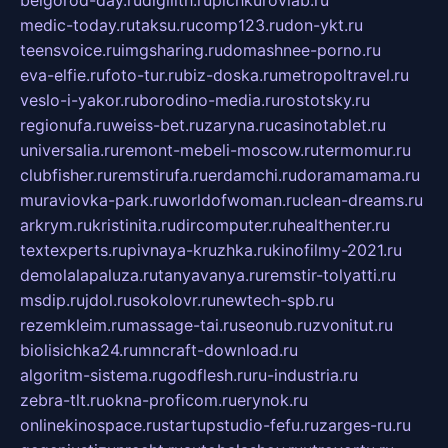
belgorod-day.ru
digilith.ru
pichkurovlab.ru
medic-today.ru
taksu.ru
comp123.ru
don-ykt.ru
teensvoice.ru
imgsharing.ru
domashnee-porno.ru
eva-elfie.ru
foto-tur.ru
biz-doska.ru
metropoltravel.ru
veslo-i-yakor.ru
borodino-media.ru
rostotsky.ru
regionufa.ru
weiss-bet.ru
zaryna.ru
casinotablet.ru
universalia.ru
remont-mebeli-moscow.ru
termomur.ru
clubfisher.ru
remstirufa.ru
erdamchi.ru
doramamama.ru
muraviovka-park.ru
worldofwoman.ru
clean-dreams.ru
arkrym.ru
kristinita.ru
dircomputer.ru
healthenter.ru
textexperts.ru
pivnaya-kruzhka.ru
kinofilmy-2021.ru
demolalapaluza.ru
tanyavanya.ru
remstir-tolyatti.ru
msdip.ru
jdol.ru
sokolovr.ru
newtech-spb.ru
rezemkleim.ru
massage-tai.ru
seonub.ru
zvonitut.ru
biolisichka24.ru
mncraft-download.ru
algoritm-sistema.ru
godflesh.ru
ru-industria.ru
zebra-tlt.ru
okna-proficom.ru
erynok.ru
onlinekinospace.ru
startupstudio-fefu.ru
zarges-ru.ru