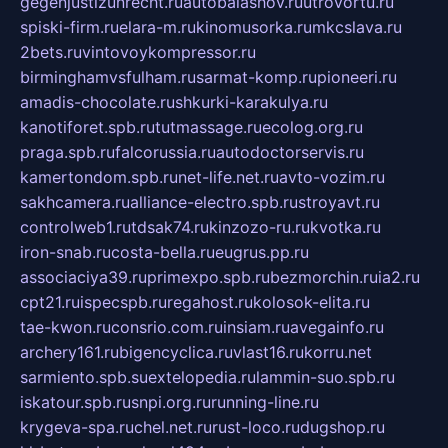
gegenjustizunrecht.ru
autobalashov.ru
utrovortu.ru
spiski-firm.ru
elara-m.ru
kinomusorka.ru
mkcslava.ru
2bets.ru
vintovoykompressor.ru
birminghamvsfulham.ru
sarmat-komp.ru
pioneeri.ru
amadis-chocolate.ru
shkurki-karakulya.ru
kanotiforet.spb.ru
tutmassage.ru
ecolog.org.ru
praga.spb.ru
falcorussia.ru
autodoctorservis.ru
kamertondom.spb.ru
net-life.net.ru
avto-vozim.ru
sakhcamera.ru
alliance-electro.spb.ru
stroyavt.ru
controlweb1.ru
tdsak74.ru
kinzozo-ru.ru
kvotka.ru
iron-snab.ru
costa-bella.ru
eugrus.pp.ru
associaciya39.ru
primexpo.spb.ru
bezmorchin.ru
ia2.ru
cpt21.ru
ispecspb.ru
regahost.ru
kolosok-elita.ru
tae-kwon.ru
consrio.com.ru
insiam.ru
avegainfo.ru
archery161.ru
bigencyclica.ru
vlast16.ru
korru.net
sarmiento.spb.su
extelopedia.ru
lammin-suo.spb.ru
iskatour.spb.ru
snpi.org.ru
running-line.ru
krygeva-spa.ru
chel.net.ru
rust-loco.ru
dugshop.ru