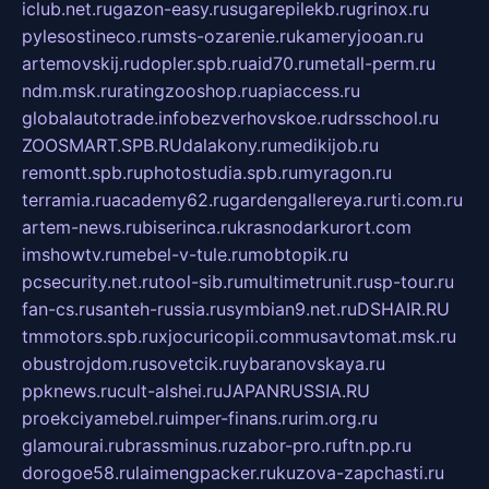
iclub.net.ru
gazon-easy.ru
sugarepilekb.ru
grinox.ru
pylesostineco.ru
msts-ozarenie.ru
kameryjooan.ru
artemovskij.ru
dopler.spb.ru
aid70.ru
metall-perm.ru
ndm.msk.ru
ratingzooshop.ru
apiaccess.ru
globalautotrade.info
bezverhovskoe.ru
drsschool.ru
ZOOSMART.SPB.RU
dalakony.ru
medikijob.ru
remontt.spb.ru
photostudia.spb.ru
myragon.ru
terramia.ru
academy62.ru
gardengallereya.ru
rti.com.ru
artem-news.ru
biserinca.ru
krasnodarkurort.com
imshowtv.ru
mebel-v-tule.ru
mobtopik.ru
pcsecurity.net.ru
tool-sib.ru
multimetrunit.ru
sp-tour.ru
fan-cs.ru
santeh-russia.ru
symbian9.net.ru
DSHAIR.RU
tmmotors.spb.ru
xjocuricopii.com
musavtomat.msk.ru
obustrojdom.ru
sovetcik.ru
ybaranovskaya.ru
ppknews.ru
cult-alshei.ru
JAPANRUSSIA.RU
proekciyamebel.ru
imper-finans.ru
rim.org.ru
glamourai.ru
brassminus.ru
zabor-pro.ru
ftn.pp.ru
dorogoe58.ru
laimengpacker.ru
kuzova-zapchasti.ru