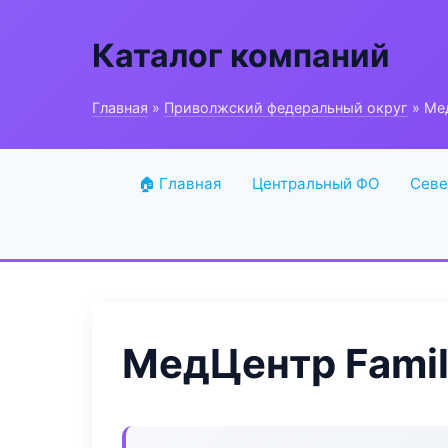
Каталог компаний
Главная
»
Приволжский федеральный округ
» Мед
🏠 Главная
Центральный ФО
Севе
МедЦентр Famil