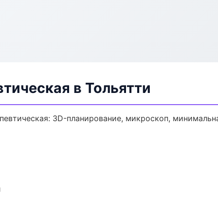
втическая в Тольятти
певтическая: 3D-планирование, микроскоп, минимальна
и