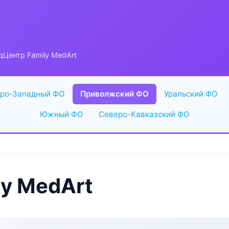
Центр Family MedArt
ро-Западный ФО
Приволжский ФО
Уральский ФО
Южный ФО
Северо-Кавказский ФО
y MedArt