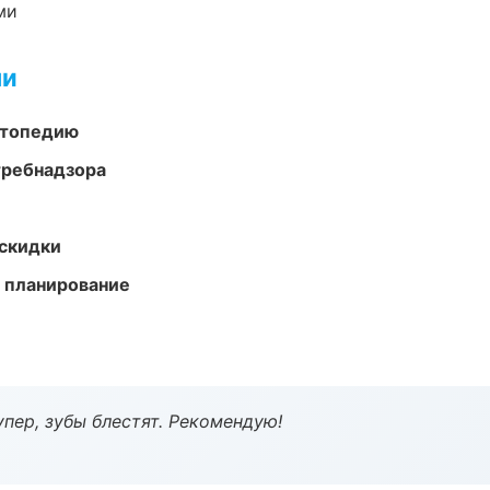
ми
ми
ортопедию
требнадзора
скидки
 планирование
пер, зубы блестят. Рекомендую!