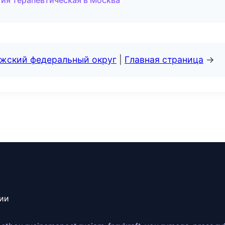
ия терапевтическая в Москва
лжский федеральный округ
|
Главная страница
→
сии