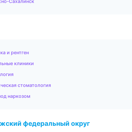
жно-Сахалинск
ка и рентген
льные клиники
ология
ическая стоматология
под наркозом
лжский федеральный округ