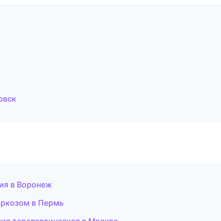
овск
ия в Воронеж
аркозом в Пермь