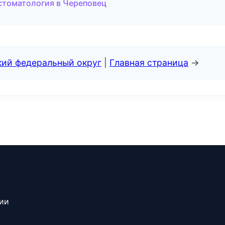
 стоматология в Череповец
кий федеральный округ
|
Главная страница
→
сии