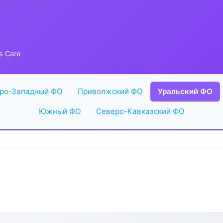
s Care
ро-Западный ФО
Приволжский ФО
Уральский ФО
Южный ФО
Северо-Кавказский ФО