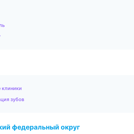
ль
у
е клиники
ция зубов
ский федеральный округ