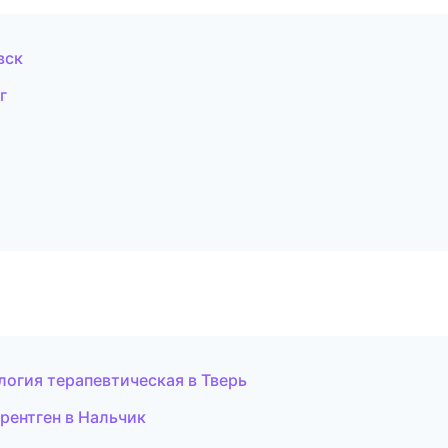
вск
г
огия терапевтическая в Тверь
рентген в Нальчик