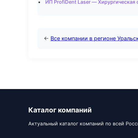
ИП ProfiDent Laser — Хирургическая
←
Все компании в регионе Уральс
Каталог компаний
Актуальный каталог компаний по всей Рос