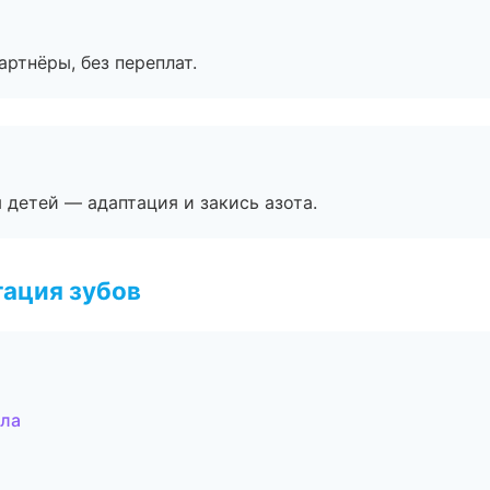
артнёры, без переплат.
я детей — адаптация и закись азота.
ация зубов
ала