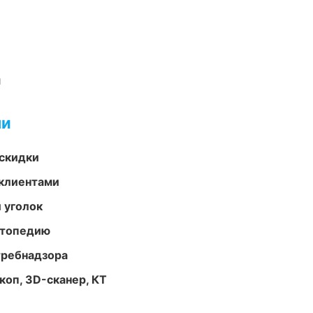
и
ми
скидки
 клиентами
 уголок
ортопедию
требнадзора
оп, 3D-сканер, КТ