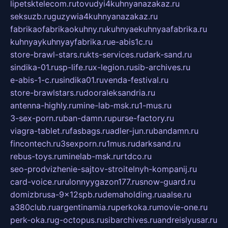
lipetsktelecom.ru
tovudyi4kuhnyanazakaz.ru
seksuzb.ru
guzywia4kuhnyanazakaz.ru
fabrikaofabrikaokuhny.ru
kuhnyaekuhnyaafabrika.ru
kuhnyaykuhnyayfabrika.ru
e-abis1c.ru
store-brawl-stars.ru
kts-services.ru
dark-sand.ru
sindika-01.ru
sp-life.ru
x-legion.ru
sib-archives.ru
e-abis-1-c.ru
sindika01.ru
venda-festival.ru
store-brawlstars.ru
dooraleksandria.ru
antenna-highly.ru
mine-lab-msk.ru
1-mus.ru
3-sex-porn.ru
ban-damn.ru
purse-factory.ru
viagra-tablet.ru
fasbags.ru
adler-jun.ru
bandamn.ru
fincontech.ru
3sexporn.ru
1mus.ru
darksand.ru
rebus-toys.ru
minelab-msk.ru
rtdco.ru
seo-prodvizhenie-sajtov-stroitelnyh-kompanij.ru
card-voice.ru
rulonnyygazon177.ru
snow-guard.ru
domizbrusa-9x12spb.ru
demaholding.ru
aalse.ru
a380club.ru
argentinamia.ru
perkoka.ru
movie-one.ru
perk-oka.ru
g-octopus.ru
sibarchives.ru
andreislyusar.ru