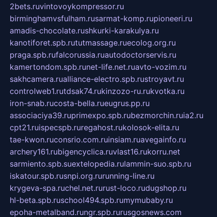
2bets.ru
vintovoykompressor.ru
birminghamvsfulham.ru
sarmat-komp.ru
pioneeri.ru
amadis-chocolate.ru
shkurki-karakulya.ru
kanotiforet.spb.ru
tutmassage.ru
ecolog.org.ru
praga.spb.ru
falcorussia.ru
autodoctorservis.ru
kamertondom.spb.ru
net-life.net.ru
avto-vozim.ru
sakhcamera.ru
alliance-electro.spb.ru
stroyavt.ru
controlweb1.ru
tdsak74.ru
kinzozo-ru.ru
kvotka.ru
iron-snab.ru
costa-bella.ru
eugrus.pp.ru
associaciya39.ru
primexpo.spb.ru
bezmorchin.ru
ia2.ru
cpt21.ru
ispecspb.ru
regahost.ru
kolosok-elita.ru
tae-kwon.ru
consrio.com.ru
insiam.ru
avegainfo.ru
archery161.ru
bigencyclica.ru
vlast16.ru
korru.net
sarmiento.spb.su
extelopedia.ru
lammin-suo.spb.ru
iskatour.spb.ru
snpi.org.ru
running-line.ru
krygeva-spa.ru
chel.net.ru
rust-loco.ru
dugshop.ru
hl-beta.spb.ru
school494.spb.ru
mymubaby.ru
epoha-metalband.ru
ngr.spb.ru
rusgosnews.com