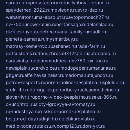
naruto-x.ru
pursefactory.ru
tor-lyubov-i-grom.ru
spayderhed-2022.ru
movieone.ru
evro-dez.ru
webamator.ru
ma-absolut1.ru
avtopomosch27.ru
nv-750.ru
news-plain.ru
nertansaga.ru
delanalad.ru
dizfiles.ru
youtubefree.ru
aria-family.ru
roadli.ru
planeta-samara.ru
mysmartbuy.ru
matrasy-kemerovo.ru
ashanet.ru
trade-farm.ru
dotcustoms.ru
domizbrusa9x12spb.ru
autodamp.ru
narasimha.ru
djcommodities.ru
nv750.ru
x-ton.ru
newsplain.ru
cardvoice.ru
modopaper.ru
manunae.ru
gbget.ru
alfeihavsalnassr.ru
madoma.ru
tajuncos.ru
petrovkasports.ru
porno-online-besplatno.ru
splclub.ru
york-life.ru
doroga-expo.ru
ribery.ru
cleanmedicine.ru
slovar-ivrit.ru
porno-video-besplatno.ru
seks-365.ru
ovucontrol.ru
sloty-igrovyye-avtomaty.ru
ru-industriya.ru
russkoe-porno-besplatno.ru
belgorod-day.ru
digilith.ru
pichkurovlab.ru
medic-today.ru
taksu.ru
comp123.ru
don-ykt.ru