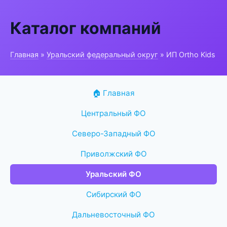
Каталог компаний
Главная
»
Уральский федеральный округ
» ИП Ortho Kids
🏠 Главная
Центральный ФО
Северо-Западный ФО
Приволжский ФО
Уральский ФО
Сибирский ФО
Дальневосточный ФО