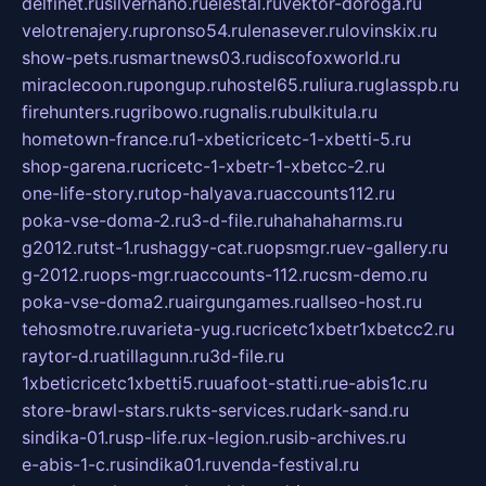
delfinet.ru
silvernano.ru
elestal.ru
vektor-doroga.ru
velotrenajery.ru
pronso54.ru
lenasever.ru
lovinskix.ru
show-pets.ru
smartnews03.ru
discofoxworld.ru
miraclecoon.ru
pongup.ru
hostel65.ru
liura.ru
glasspb.ru
firehunters.ru
gribowo.ru
gnalis.ru
bulkitula.ru
hometown-france.ru
1-xbeticricetc-1-xbetti-5.ru
shop-garena.ru
cricetc-1-xbetr-1-xbetcc-2.ru
one-life-story.ru
top-halyava.ru
accounts112.ru
poka-vse-doma-2.ru
3-d-file.ru
hahahaharms.ru
g2012.ru
tst-1.ru
shaggy-cat.ru
opsmgr.ru
ev-gallery.ru
g-2012.ru
ops-mgr.ru
accounts-112.ru
csm-demo.ru
poka-vse-doma2.ru
airgungames.ru
allseo-host.ru
tehosmotre.ru
varieta-yug.ru
cricetc1xbetr1xbetcc2.ru
raytor-d.ru
atillagunn.ru
3d-file.ru
1xbeticricetc1xbetti5.ru
uafoot-statti.ru
e-abis1c.ru
store-brawl-stars.ru
kts-services.ru
dark-sand.ru
sindika-01.ru
sp-life.ru
x-legion.ru
sib-archives.ru
e-abis-1-c.ru
sindika01.ru
venda-festival.ru