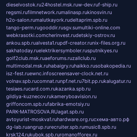
dieselvostok.ru
24hostel.msk.ru
w-dev.ru
f-ship.ru
regsmi.ru
filmnetwork.ru
malinasp.ru
kinosvin.ru
h2o-salon.ru
malutkayork.ru
deltaprim.spb.ru
tango-perm.ru
gooddir.ru
sgv.su
multiki-online.com
webkrasotki.com
cherinvest.ru
detskiy-ostrov.ru
ankou.spb.ru
alvesta1.ru
pdf-creator.ru
nix-files.org.ru
sakhatoday.ru
elektrikersymboler.ru
sputnikyes.ru
golf2club.msk.ru
aeforums.ru
zallclub.ru
multimodal.msk.ru
habaigry.ru
haikko.ru
sobakopedia.ru
isz-fest.ru
ewnc.info
screensaver-clock.net.ru
volnav.spb.ru
comnat.ru
npf.net.ru
7bit.pp.ru
kalugatur.ru
tesiaes.ru
card.com.ru
kazanka.spb.ru
gildiya-kuznecov.ru
kameryboavision.ru
griffoncom.spb.ru
fabrika-emotsiy.ru
PARK-MATROSOVA.RU
agat.spb.ru
avtoyurist-moskva1.ru
hardware.org.ru
схема-авто.рф
dg-lab.ru
angrup.ru
recruiter.spb.ru
music8.spb.ru
krsk124.ru
kubok.spb.ru
romanofforex.ru