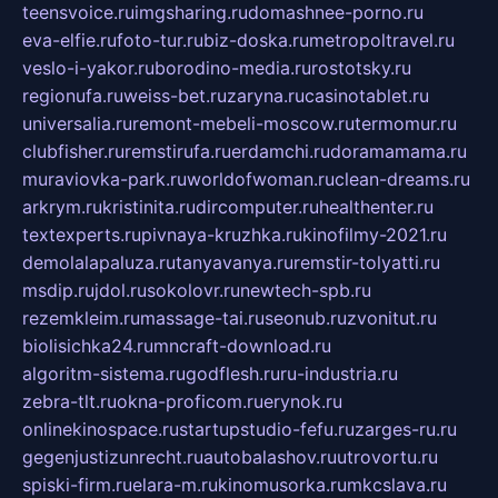
teensvoice.ru
imgsharing.ru
domashnee-porno.ru
eva-elfie.ru
foto-tur.ru
biz-doska.ru
metropoltravel.ru
veslo-i-yakor.ru
borodino-media.ru
rostotsky.ru
regionufa.ru
weiss-bet.ru
zaryna.ru
casinotablet.ru
universalia.ru
remont-mebeli-moscow.ru
termomur.ru
clubfisher.ru
remstirufa.ru
erdamchi.ru
doramamama.ru
muraviovka-park.ru
worldofwoman.ru
clean-dreams.ru
arkrym.ru
kristinita.ru
dircomputer.ru
healthenter.ru
textexperts.ru
pivnaya-kruzhka.ru
kinofilmy-2021.ru
demolalapaluza.ru
tanyavanya.ru
remstir-tolyatti.ru
msdip.ru
jdol.ru
sokolovr.ru
newtech-spb.ru
rezemkleim.ru
massage-tai.ru
seonub.ru
zvonitut.ru
biolisichka24.ru
mncraft-download.ru
algoritm-sistema.ru
godflesh.ru
ru-industria.ru
zebra-tlt.ru
okna-proficom.ru
erynok.ru
onlinekinospace.ru
startupstudio-fefu.ru
zarges-ru.ru
gegenjustizunrecht.ru
autobalashov.ru
utrovortu.ru
spiski-firm.ru
elara-m.ru
kinomusorka.ru
mkcslava.ru