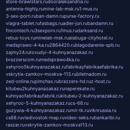
store-brawlstars.ru
dooraleksandria.ru
antenna-highly.ru
mine-lab-msk.ru
1-mus.ru
3-sex-porn.ru
ban-damn.ru
purse-factory.ru
viagra-tablet.ru
fasbags.ru
adler-jun.ru
bandamn.ru
fincontech.ru
3sexporn.ru
1mus.ru
darksand.ru
rebus-toys.ru
minelab-msk.ru
alabuga-cityhotel.ru
medsprawo-4-ka.ru
2864420.ru
blagodarenie-spb.ru
zajmy24.ru
tovudyi-4-kuhnyanazakaz.ru
brazzerscom.ru
medsprawo4ka.ru
xehyroo5kuhnyanazakaz.ru
fabrikayfabrikaefabrika.ru
vskrytie-zamkov-moskva-113.ru
biletnadom.ru
zed-online.ru
pimchax.ru
brazzers-hd.ru
z-host.ru
kitubeu2kuhnyanazakaz.ru
naperekate.ru
kuhnyaofabrikaufabrik.ru
kitubeu-2-kuhnyanazakaz.ru
xehyroo-5-kuhnyanazakaz.ru
cs-68.ru
guzywia-4-kuhnyanazakaz.ru
mir-tk.ru
vlknrussia.ru
cs68.ru
vladivostok-map.ru
video-seks.ru
bankaribi.ru
raszar.ru
vskrytie-zamkov-moskva113.ru