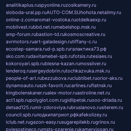
analitikaplus.ru
spyonline.ru
zosikamery.ru
sloboda-ural.pp.ru
AUTO-COM.SU
hohota.net
alimy.ru
online-z.com
aromat-vostoka.ru
otdelkaexp.ru
mobilvest.ru
bbd.net.ru
mebelshop.msk.ru
smp-forum.ru
bastion-td.ru
kosmoscreative.ru
avrmotors.ru
art-galadesign.ru
tiffany-c.ru
ecostep-samara.ru
d-p.spb.ru
галактика73.рф
sko.com.ru
davitamebel-spb.ru
fotsis.ru
tesiaes.ru
kokoroyari.spb.ru
blesna-kazan.ru
mossilver.ru
lenderoq.ru
sergeydobrin.ru
tochkazvuka.msk.ru
people-of-art.ru
bezzubova.ru
clubtibet.ru
orior-aks.ru
dynamoauto.ru
szk-favorit.ru
carlines.ru
flatnsk.ru
kingbolenskaner.ru
alex-motor.ru
astroline.net.ru
act1.spb.ru
polyglot.com.ru
gidlipetsk.ru
ooo-driada.ru
detsad125.ru
mir-zdoroviya.ru
bruslanovo.ru
siterem.ru
council.spb.ru
лодкипатриот.рф
kafekolizey.ru
iclub.net.ru
gazon-easy.ru
sugarepilekb.ru
grinox.ru
pylesostineco.ru
msts-ozarenie.ru
kameryjooan.ru