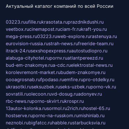
Актуальный каталог компаний по всей России
03223.ru
ufille.ru
krasotata.ru
prazdnikdushi.ru
veetbox.ru
cinemapost.ru
ciam-fr.ru
kraft-you.ru
mega-press.ru
03223.ru
web-explore.ru
rastenuya.ru
eurovision-russia.ru
strah-news.ru
freeride-team.ru
itrack-24.ru
sexshopexpress.ru
autostudiopro.ru
alabuga-cityhotel.ru
pornv.ru
atlantpereezd.ru
bud-em-znakomye.ru
a-cdc.ru
elektrostal-news.ru
korolevremont-market.ru
budem-znakomye.ru
oooagrosnab.ru
fpodaso.ru
emfire.ru
pro-otdelky.ru
ukrasotki.ru
seksuzbek.ru
seks-uzbek.ru
porno-vk.ru
sovratili.ru
olecoon.ru
vd-dosug.ru
adonyev.ru
rbc-news.ru
porno-skvirt.ru
krospr.ru
13autor-kolonka.ru
sormol.ru
2rich.ru
hostel-65.ru
hostserve.ru
porno-na-russkom.ru
mishinlab.ru
neznobi.ru
bigfatcc.ru
habble.ru
starbucksvia.ru