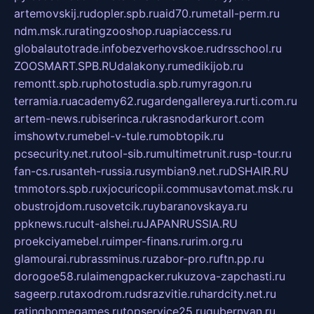
artemovskij.ru
dopler.spb.ru
aid70.ru
metall-perm.ru
ndm.msk.ru
ratingzooshop.ru
apiaccess.ru
globalautotrade.info
bezverhovskoe.ru
drsschool.ru
ZOOSMART.SPB.RU
dalakony.ru
medikijob.ru
remontt.spb.ru
photostudia.spb.ru
myragon.ru
terramia.ru
academy62.ru
gardengallereya.ru
rti.com.ru
artem-news.ru
biserinca.ru
krasnodarkurort.com
imshowtv.ru
mebel-v-tule.ru
mobtopik.ru
pcsecurity.net.ru
tool-sib.ru
multimetrunit.ru
sp-tour.ru
fan-cs.ru
santeh-russia.ru
symbian9.net.ru
DSHAIR.RU
tmmotors.spb.ru
xjocuricopii.com
musavtomat.msk.ru
obustrojdom.ru
sovetcik.ru
ybaranovskaya.ru
ppknews.ru
cult-alshei.ru
JAPANRUSSIA.RU
proekciyamebel.ru
imper-finans.ru
rim.org.ru
glamourai.ru
brassminus.ru
zabor-pro.ru
ftn.pp.ru
dorogoe58.ru
laimengpacker.ru
kuzova-zapchasti.ru
sageerp.ru
taxodrom.ru
dsrazvitie.ru
hardcity.net.ru
ratinghomegames.ru
topservice25.ru
gubernyan.ru