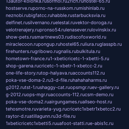
13autor-kolonka.ru
sormol.ru
2rich.ru
hostel-65.ru
hostserve.ru
porno-na-russkom.ru
mishinlab.ru
neznobi.ru
bigfatcc.ru
habble.ru
starbucksvia.ru
delfinet.ru
silvernano.ru
elestal.ru
vektor-doroga.ru
velotrenajery.ru
pronso54.ru
lenasever.ru
lovinskix.ru
show-pets.ru
smartnews03.ru
discofoxworld.ru
miraclecoon.ru
pongup.ru
hostel65.ru
liura.ru
glasspb.ru
firehunters.ru
gribowo.ru
gnalis.ru
bulkitula.ru
hometown-france.ru
1-xbeticricetc-1-xbetti-5.ru
shop-garena.ru
cricetc-1-xbetr-1-xbetcc-2.ru
one-life-story.ru
top-halyava.ru
accounts112.ru
poka-vse-doma-2.ru
3-d-file.ru
hahahaharms.ru
g2012.ru
tst-1.ru
shaggy-cat.ru
opsmgr.ru
ev-gallery.ru
g-2012.ru
ops-mgr.ru
accounts-112.ru
csm-demo.ru
poka-vse-doma2.ru
airgungames.ru
allseo-host.ru
tehosmotre.ru
varieta-yug.ru
cricetc1xbetr1xbetcc2.ru
raytor-d.ru
atillagunn.ru
3d-file.ru
1xbeticricetc1xbetti5.ru
uafoot-statti.ru
e-abis1c.ru