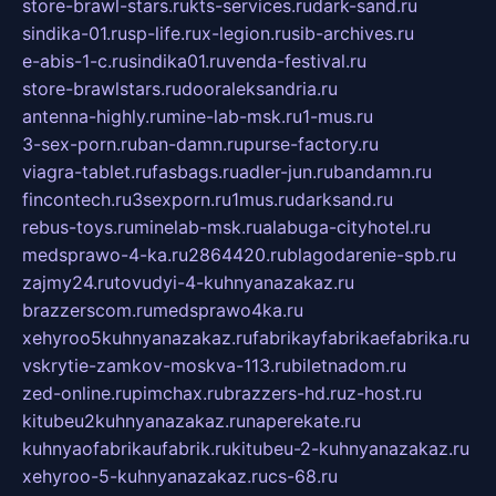
store-brawl-stars.ru
kts-services.ru
dark-sand.ru
sindika-01.ru
sp-life.ru
x-legion.ru
sib-archives.ru
e-abis-1-c.ru
sindika01.ru
venda-festival.ru
store-brawlstars.ru
dooraleksandria.ru
antenna-highly.ru
mine-lab-msk.ru
1-mus.ru
3-sex-porn.ru
ban-damn.ru
purse-factory.ru
viagra-tablet.ru
fasbags.ru
adler-jun.ru
bandamn.ru
fincontech.ru
3sexporn.ru
1mus.ru
darksand.ru
rebus-toys.ru
minelab-msk.ru
alabuga-cityhotel.ru
medsprawo-4-ka.ru
2864420.ru
blagodarenie-spb.ru
zajmy24.ru
tovudyi-4-kuhnyanazakaz.ru
brazzerscom.ru
medsprawo4ka.ru
xehyroo5kuhnyanazakaz.ru
fabrikayfabrikaefabrika.ru
vskrytie-zamkov-moskva-113.ru
biletnadom.ru
zed-online.ru
pimchax.ru
brazzers-hd.ru
z-host.ru
kitubeu2kuhnyanazakaz.ru
naperekate.ru
kuhnyaofabrikaufabrik.ru
kitubeu-2-kuhnyanazakaz.ru
xehyroo-5-kuhnyanazakaz.ru
cs-68.ru