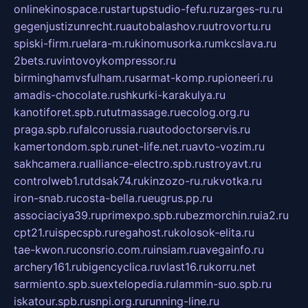
onlinekinospace.ru
startupstudio-fefu.ru
zarges-ru.ru
gegenjustizunrecht.ru
autobalashov.ru
utrovortu.ru
spiski-firm.ru
elara-m.ru
kinomusorka.ru
mkcslava.ru
2bets.ru
vintovoykompressor.ru
birminghamvsfulham.ru
sarmat-komp.ru
pioneeri.ru
amadis-chocolate.ru
shkurki-karakulya.ru
kanotiforet.spb.ru
tutmassage.ru
ecolog.org.ru
praga.spb.ru
falcorussia.ru
autodoctorservis.ru
kamertondom.spb.ru
net-life.net.ru
avto-vozim.ru
sakhcamera.ru
alliance-electro.spb.ru
stroyavt.ru
controlweb1.ru
tdsak74.ru
kinzozo-ru.ru
kvotka.ru
iron-snab.ru
costa-bella.ru
eugrus.pp.ru
associaciya39.ru
primexpo.spb.ru
bezmorchin.ru
ia2.ru
cpt21.ru
ispecspb.ru
regahost.ru
kolosok-elita.ru
tae-kwon.ru
consrio.com.ru
insiam.ru
avegainfo.ru
archery161.ru
bigencyclica.ru
vlast16.ru
korru.net
sarmiento.spb.su
extelopedia.ru
lammin-suo.spb.ru
iskatour.spb.ru
snpi.org.ru
running-line.ru