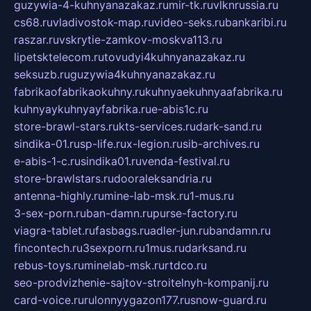
guzywia-4-kuhnyanazakaz.ru
mir-tk.ru
vlknrussia.ru
cs68.ru
vladivostok-map.ru
video-seks.ru
bankaribi.ru
raszar.ru
vskrytie-zamkov-moskva113.ru
lipetsktelecom.ru
tovudyi4kuhnyanazakaz.ru
seksuzb.ru
guzywia4kuhnyanazakaz.ru
fabrikaofabrikaokuhny.ru
kuhnyaekuhnyaafabrika.ru
kuhnyaykuhnyayfabrika.ru
e-abis1c.ru
store-brawl-stars.ru
kts-services.ru
dark-sand.ru
sindika-01.ru
sp-life.ru
x-legion.ru
sib-archives.ru
e-abis-1-c.ru
sindika01.ru
venda-festival.ru
store-brawlstars.ru
dooraleksandria.ru
antenna-highly.ru
mine-lab-msk.ru
1-mus.ru
3-sex-porn.ru
ban-damn.ru
purse-factory.ru
viagra-tablet.ru
fasbags.ru
adler-jun.ru
bandamn.ru
fincontech.ru
3sexporn.ru
1mus.ru
darksand.ru
rebus-toys.ru
minelab-msk.ru
rtdco.ru
seo-prodvizhenie-sajtov-stroitelnyh-kompanij.ru
card-voice.ru
rulonnyygazon177.ru
snow-guard.ru