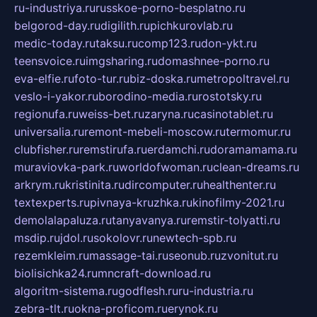
ru-industriya.ru
russkoe-porno-besplatno.ru
belgorod-day.ru
digilith.ru
pichkurovlab.ru
medic-today.ru
taksu.ru
comp123.ru
don-ykt.ru
teensvoice.ru
imgsharing.ru
domashnee-porno.ru
eva-elfie.ru
foto-tur.ru
biz-doska.ru
metropoltravel.ru
veslo-i-yakor.ru
borodino-media.ru
rostotsky.ru
regionufa.ru
weiss-bet.ru
zaryna.ru
casinotablet.ru
universalia.ru
remont-mebeli-moscow.ru
termomur.ru
clubfisher.ru
remstirufa.ru
erdamchi.ru
doramamama.ru
muraviovka-park.ru
worldofwoman.ru
clean-dreams.ru
arkrym.ru
kristinita.ru
dircomputer.ru
healthenter.ru
textexperts.ru
pivnaya-kruzhka.ru
kinofilmy-2021.ru
demolalapaluza.ru
tanyavanya.ru
remstir-tolyatti.ru
msdip.ru
jdol.ru
sokolovr.ru
newtech-spb.ru
rezemkleim.ru
massage-tai.ru
seonub.ru
zvonitut.ru
biolisichka24.ru
mncraft-download.ru
algoritm-sistema.ru
godflesh.ru
ru-industria.ru
zebra-tlt.ru
okna-proficom.ru
erynok.ru