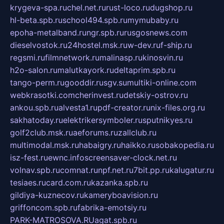
krygeva-spa.ru
chel.net.ru
rust-loco.ru
dugshop.ru
hl-beta.spb.ru
school494.spb.ru
mymubaby.ru
epoha-metalband.ru
ngr.spb.ru
rusgosnews.com
dieselvostok.ru
24hostel.msk.ru
w-dev.ru
f-ship.ru
regsmi.ru
filmnetwork.ru
malinasp.ru
kinosvin.ru
h2o-salon.ru
malutkayork.ru
deltaprim.spb.ru
tango-perm.ru
gooddir.ru
sgv.su
multiki-online.com
webkrasotki.com
cherinvest.ru
detskiy-ostrov.ru
ankou.spb.ru
alvesta1.ru
pdf-creator.ru
nix-files.org.ru
sakhatoday.ru
elektrikersymboler.ru
sputnikyes.ru
golf2club.msk.ru
aeforums.ru
zallclub.ru
multimodal.msk.ru
habaigry.ru
haikko.ru
sobakopedia.ru
isz-fest.ru
ewnc.info
screensaver-clock.net.ru
volnav.spb.ru
comnat.ru
npf.net.ru
7bit.pp.ru
kalugatur.ru
tesiaes.ru
card.com.ru
kazanka.spb.ru
gildiya-kuznecov.ru
kameryboavision.ru
griffoncom.spb.ru
fabrika-emotsiy.ru
PARK-MATROSOVA.RU
agat.spb.ru