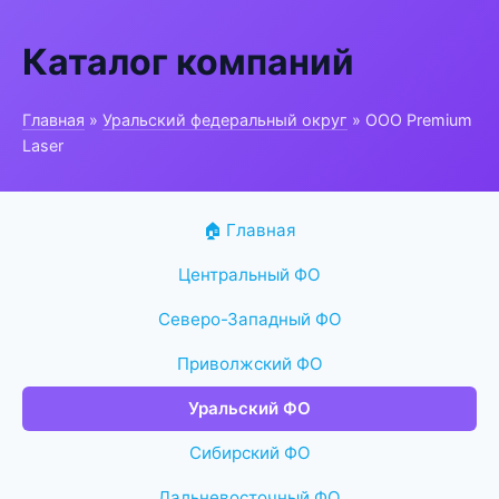
Каталог компаний
Главная
»
Уральский федеральный округ
» ООО Premium
Laser
🏠 Главная
Центральный ФО
Северо-Западный ФО
Приволжский ФО
Уральский ФО
Сибирский ФО
Дальневосточный ФО