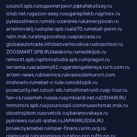
council.spb.ru
лодкипатриот.рф
kafekolizey.ru
iclub.net.ru
gazon-easy.ru
sugarepilekb.ru
grinox.ru
pylesostineco.ru
msts-ozarenie.ru
kameryjooan.ru
artemovskij.ru
dopler.spb.ru
aid70.ru
metall-perm.ru
ndm.msk.ru
ratingzooshop.ru
apiaccess.ru
globalautotrade.info
bezverhovskoe.ru
drsschool.ru
ZOOSMART.SPB.RU
dalakony.ru
medikijob.ru
remontt.spb.ru
photostudia.spb.ru
myragon.ru
terramia.ru
academy62.ru
gardengallereya.ru
rti.com.ru
artem-news.ru
biserinca.ru
krasnodarkurort.com
imshowtv.ru
mebel-v-tule.ru
mobtopik.ru
pcsecurity.net.ru
tool-sib.ru
multimetrunit.ru
sp-tour.ru
fan-cs.ru
santeh-russia.ru
symbian9.net.ru
DSHAIR.RU
tmmotors.spb.ru
xjocuricopii.com
musavtomat.msk.ru
obustrojdom.ru
sovetcik.ru
ybaranovskaya.ru
ppknews.ru
cult-alshei.ru
JAPANRUSSIA.RU
proekciyamebel.ru
imper-finans.ru
rim.org.ru
glamourai.ru
brassminus.ru
zabor-pro.ru
ftn.pp.ru