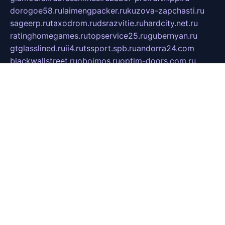
dorogoe58.ru
laimengpacker.ru
kuzova-zapchasti.ru
sageerp.ru
taxodrom.ru
dsrazvitie.ru
hardcity.net.ru
ratinghomegames.ru
topservice25.ru
gubernyan.ru
gtglasslined.ru
ii4.ru
tssport.spb.ru
andorra24.com
blackwallstreet.ru
oboimos.ru
optim-doors.com.ru
ikuch.ru
nycr.org.ru
npa21.ru
vremya-ch.spb.ru
desert000.ru
ivtorgi.ru
ifiori.ru
catalog-statei.ru
dcv.org.ru
spetsmaster174.ru
ipkameryhiseeu.ru
dum26.ru
ruspol.spb.ru
fr-opendp.ru
kam-solnyshko.ru
cheyenne-arapaho.ru
sevzapmetal.spb.ru
ted-lapidus.spb.ru
parasite-eliminator.ru
sigma-complete.ru
modernworld.ru
dama-moda.ru
eholot-group.ru
sk-nvkz.ru
DRONGOLD.RU
democratia2.ru
i-farmer.ru
mass-sport.org
jablonex.spb.ru
bookmess.ru
linkword.ru
refineua.com.ru
cs-spec.net.ru
altay-mebel.ru
DNK-THEATRE.RU
mechaniks.spb.ru
ipcamtechage.ru
skosta.ru
a-sun.ru
stroy-ldsp.ru
snowlands.org.ru