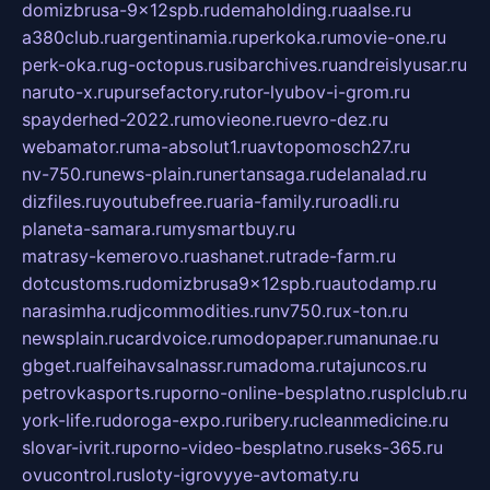
domizbrusa-9x12spb.ru
demaholding.ru
aalse.ru
a380club.ru
argentinamia.ru
perkoka.ru
movie-one.ru
perk-oka.ru
g-octopus.ru
sibarchives.ru
andreislyusar.ru
naruto-x.ru
pursefactory.ru
tor-lyubov-i-grom.ru
spayderhed-2022.ru
movieone.ru
evro-dez.ru
webamator.ru
ma-absolut1.ru
avtopomosch27.ru
nv-750.ru
news-plain.ru
nertansaga.ru
delanalad.ru
dizfiles.ru
youtubefree.ru
aria-family.ru
roadli.ru
planeta-samara.ru
mysmartbuy.ru
matrasy-kemerovo.ru
ashanet.ru
trade-farm.ru
dotcustoms.ru
domizbrusa9x12spb.ru
autodamp.ru
narasimha.ru
djcommodities.ru
nv750.ru
x-ton.ru
newsplain.ru
cardvoice.ru
modopaper.ru
manunae.ru
gbget.ru
alfeihavsalnassr.ru
madoma.ru
tajuncos.ru
petrovkasports.ru
porno-online-besplatno.ru
splclub.ru
york-life.ru
doroga-expo.ru
ribery.ru
cleanmedicine.ru
slovar-ivrit.ru
porno-video-besplatno.ru
seks-365.ru
ovucontrol.ru
sloty-igrovyye-avtomaty.ru