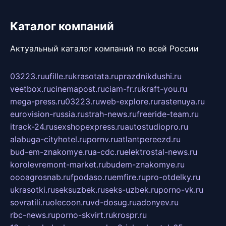
Каталог компаний
Актуальный каталог компаний по всей России
03223.ru
ufille.ru
krasotata.ru
prazdnikdushi.ru
veetbox.ru
cinemapost.ru
ciam-fr.ru
kraft-you.ru
mega-press.ru
03223.ru
web-explore.ru
rastenuya.ru
eurovision-russia.ru
strah-news.ru
freeride-team.ru
itrack-24.ru
sexshopexpress.ru
autostudiopro.ru
alabuga-cityhotel.ru
pornv.ru
atlantpereezd.ru
bud-em-znakomye.ru
a-cdc.ru
elektrostal-news.ru
korolevremont-market.ru
budem-znakomye.ru
oooagrosnab.ru
fpodaso.ru
emfire.ru
pro-otdelky.ru
ukrasotki.ru
seksuzbek.ru
seks-uzbek.ru
porno-vk.ru
sovratili.ru
olecoon.ru
vd-dosug.ru
adonyev.ru
rbc-news.ru
porno-skvirt.ru
krospr.ru