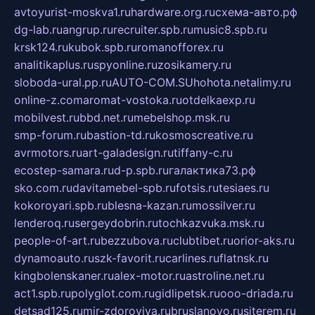
avtoyurist-moskva1.ru
hardware.org.ru
схема-авто.рф
dg-lab.ru
angrup.ru
recruiter.spb.ru
music8.spb.ru
krsk124.ru
kubok.spb.ru
romanofforex.ru
analitikaplus.ru
spyonline.ru
zosikamery.ru
sloboda-ural.pp.ru
AUTO-COM.SU
hohota.net
alimy.ru
online-z.com
aromat-vostoka.ru
otdelkaexp.ru
mobilvest.ru
bbd.net.ru
mebelshop.msk.ru
smp-forum.ru
bastion-td.ru
kosmoscreative.ru
avrmotors.ru
art-galadesign.ru
tiffany-c.ru
ecostep-samara.ru
d-p.spb.ru
галактика73.рф
sko.com.ru
davitamebel-spb.ru
fotsis.ru
tesiaes.ru
kokoroyari.spb.ru
blesna-kazan.ru
mossilver.ru
lenderoq.ru
sergeydobrin.ru
tochkazvuka.msk.ru
people-of-art.ru
bezzubova.ru
clubtibet.ru
orior-aks.ru
dynamoauto.ru
szk-favorit.ru
carlines.ru
flatnsk.ru
kingbolenskaner.ru
alex-motor.ru
astroline.net.ru
act1.spb.ru
polyglot.com.ru
gidlipetsk.ru
ooo-driada.ru
detsad125.ru
mir-zdoroviya.ru
bruslanovo.ru
siterem.ru