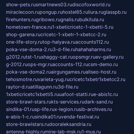
show-pets.ru
smartnews03.ru
discofoxworld.ru
miraclecoon.ru
pongup.ru
hostel65.ru
liura.ru
glasspb.ru
firehunters.ru
gribowo.ru
gnalis.ru
bulkitula.ru
hometown-france.ru
1-xbeticricetc-1-xbetti-5.ru
shop-garena.ru
cricetc-1-xbetr-1-xbetcc-2.ru
one-life-story.ru
top-halyava.ru
accounts112.ru
poka-vse-doma-2.ru
3-d-file.ru
hahahaharms.ru
g2012.ru
tst-1.ru
shaggy-cat.ru
opsmgr.ru
ev-gallery.ru
g-2012.ru
ops-mgr.ru
accounts-112.ru
csm-demo.ru
poka-vse-doma2.ru
airgungames.ru
allseo-host.ru
tehosmotre.ru
varieta-yug.ru
cricetc1xbetr1xbetcc2.ru
raytor-d.ru
atillagunn.ru
3d-file.ru
1xbeticricetc1xbetti5.ru
uafoot-statti.ru
e-abis1c.ru
store-brawl-stars.ru
kts-services.ru
dark-sand.ru
sindika-01.ru
sp-life.ru
x-legion.ru
sib-archives.ru
e-abis-1-c.ru
sindika01.ru
venda-festival.ru
store-brawlstars.ru
dooraleksandria.ru
antenna-highly.ru
mine-lab-msk.ru
1-mus.ru