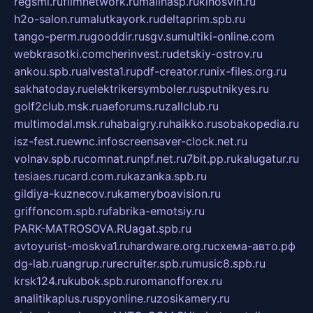
regsmi.ru
filmnetwork.ru
malinasp.ru
kinosvin.ru
h2o-salon.ru
malutkayork.ru
deltaprim.spb.ru
tango-perm.ru
gooddir.ru
sgv.su
multiki-online.com
webkrasotki.com
cherinvest.ru
detskiy-ostrov.ru
ankou.spb.ru
alvesta1.ru
pdf-creator.ru
nix-files.org.ru
sakhatoday.ru
elektrikersymboler.ru
sputnikyes.ru
golf2club.msk.ru
aeforums.ru
zallclub.ru
multimodal.msk.ru
habaigry.ru
haikko.ru
sobakopedia.ru
isz-fest.ru
ewnc.info
screensaver-clock.net.ru
volnav.spb.ru
comnat.ru
npf.net.ru
7bit.pp.ru
kalugatur.ru
tesiaes.ru
card.com.ru
kazanka.spb.ru
gildiya-kuznecov.ru
kameryboavision.ru
griffoncom.spb.ru
fabrika-emotsiy.ru
PARK-MATROSOVA.RU
agat.spb.ru
avtoyurist-moskva1.ru
hardware.org.ru
схема-авто.рф
dg-lab.ru
angrup.ru
recruiter.spb.ru
music8.spb.ru
krsk124.ru
kubok.spb.ru
romanofforex.ru
analitikaplus.ru
spyonline.ru
zosikamery.ru