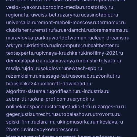
veslo-i-yakor.ru
borodino-media.ru
rostotsky.ru
regionufa.ru
weiss-bet.ru
zaryna.ru
casinotablet.ru
universalia.ru
remont-mebeli-moscow.ru
termomur.ru
clubfisher.ru
remstirufa.ru
erdamchi.ru
doramamama.ru
muraviovka-park.ru
worldofwoman.ru
clean-dreams.ru
arkrym.ru
kristinita.ru
dircomputer.ru
healthenter.ru
textexperts.ru
pivnaya-kruzhka.ru
kinofilmy-2021.ru
demolalapaluza.ru
tanyavanya.ru
remstir-tolyatti.ru
msdip.ru
jdol.ru
sokolovr.ru
newtech-spb.ru
rezemkleim.ru
massage-tai.ru
seonub.ru
zvonitut.ru
biolisichka24.ru
mncraft-download.ru
algoritm-sistema.ru
godflesh.ru
ru-industria.ru
zebra-tlt.ru
okna-proficom.ru
erynok.ru
onlinekinospace.ru
startupstudio-fefu.ru
zarges-ru.ru
gegenjustizunrecht.ru
autobalashov.ru
utrovortu.ru
spiski-firm.ru
elara-m.ru
kinomusorka.ru
mkcslava.ru
2bets.ru
vintovoykompressor.ru
birminghamvsfulham.ru
sarmat-komp.ru
pioneeri.ru