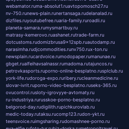
webamator.ru
ma-absolut1.ru
avtopomosch27.ru
nv-750.ru
news-plain.ru
nertansaga.ru
delanalad.ru
dizfiles.ru
youtubefree.ru
aria-family.ru
roadli.ru
planeta-samara.ru
mysmartbuy.ru
matrasy-kemerovo.ru
ashanet.ru
trade-farm.ru
dotcustoms.ru
domizbrusa9x12spb.ru
autodamp.ru
narasimha.ru
djcommodities.ru
nv750.ru
x-ton.ru
newsplain.ru
cardvoice.ru
modopaper.ru
manunae.ru
gbget.ru
alfeihavsalnassr.ru
madoma.ru
tajuncos.ru
petrovkasports.ru
porno-online-besplatno.ru
splclub.ru
york-life.ru
doroga-expo.ru
ribery.ru
cleanmedicine.ru
slovar-ivrit.ru
porno-video-besplatno.ru
seks-365.ru
ovucontrol.ru
sloty-igrovyye-avtomaty.ru
ru-industriya.ru
russkoe-porno-besplatno.ru
belgorod-day.ru
digilith.ru
pichkurovlab.ru
medic-today.ru
taksu.ru
comp123.ru
don-ykt.ru
teensvoice.ru
imgsharing.ru
domashnee-porno.ru
eva-elfie.ru
foto-tur.ru
biz-doska.ru
metropoltravel.ru