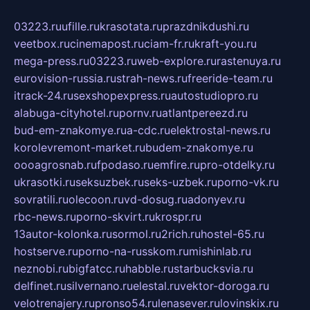
03223.ru
ufille.ru
krasotata.ru
prazdnikdushi.ru
veetbox.ru
cinemapost.ru
ciam-fr.ru
kraft-you.ru
mega-press.ru
03223.ru
web-explore.ru
rastenuya.ru
eurovision-russia.ru
strah-news.ru
freeride-team.ru
itrack-24.ru
sexshopexpress.ru
autostudiopro.ru
alabuga-cityhotel.ru
pornv.ru
atlantpereezd.ru
bud-em-znakomye.ru
a-cdc.ru
elektrostal-news.ru
korolevremont-market.ru
budem-znakomye.ru
oooagrosnab.ru
fpodaso.ru
emfire.ru
pro-otdelky.ru
ukrasotki.ru
seksuzbek.ru
seks-uzbek.ru
porno-vk.ru
sovratili.ru
olecoon.ru
vd-dosug.ru
adonyev.ru
rbc-news.ru
porno-skvirt.ru
krospr.ru
13autor-kolonka.ru
sormol.ru
2rich.ru
hostel-65.ru
hostserve.ru
porno-na-russkom.ru
mishinlab.ru
neznobi.ru
bigfatcc.ru
habble.ru
starbucksvia.ru
delfinet.ru
silvernano.ru
elestal.ru
vektor-doroga.ru
velotrenajery.ru
pronso54.ru
lenasever.ru
lovinskix.ru