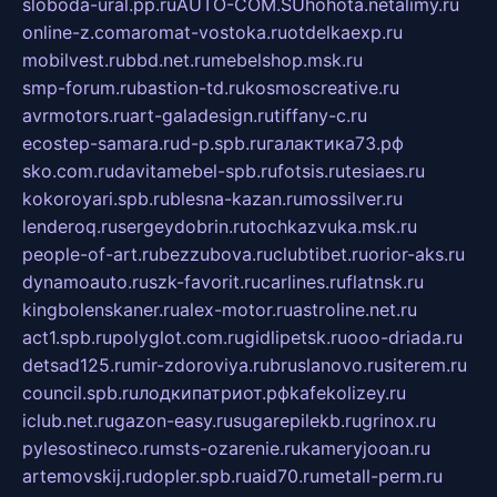
sloboda-ural.pp.ru
AUTO-COM.SU
hohota.net
alimy.ru
online-z.com
aromat-vostoka.ru
otdelkaexp.ru
mobilvest.ru
bbd.net.ru
mebelshop.msk.ru
smp-forum.ru
bastion-td.ru
kosmoscreative.ru
avrmotors.ru
art-galadesign.ru
tiffany-c.ru
ecostep-samara.ru
d-p.spb.ru
галактика73.рф
sko.com.ru
davitamebel-spb.ru
fotsis.ru
tesiaes.ru
kokoroyari.spb.ru
blesna-kazan.ru
mossilver.ru
lenderoq.ru
sergeydobrin.ru
tochkazvuka.msk.ru
people-of-art.ru
bezzubova.ru
clubtibet.ru
orior-aks.ru
dynamoauto.ru
szk-favorit.ru
carlines.ru
flatnsk.ru
kingbolenskaner.ru
alex-motor.ru
astroline.net.ru
act1.spb.ru
polyglot.com.ru
gidlipetsk.ru
ooo-driada.ru
detsad125.ru
mir-zdoroviya.ru
bruslanovo.ru
siterem.ru
council.spb.ru
лодкипатриот.рф
kafekolizey.ru
iclub.net.ru
gazon-easy.ru
sugarepilekb.ru
grinox.ru
pylesostineco.ru
msts-ozarenie.ru
kameryjooan.ru
artemovskij.ru
dopler.spb.ru
aid70.ru
metall-perm.ru