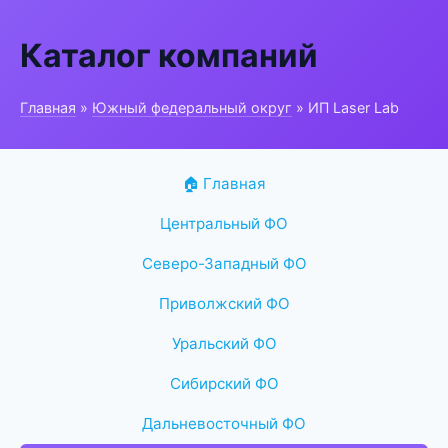
Каталог компаний
Главная
»
Южный федеральный округ
» ИП Laser Lab
🏠 Главная
Центральный ФО
Северо-Западный ФО
Приволжский ФО
Уральский ФО
Сибирский ФО
Дальневосточный ФО