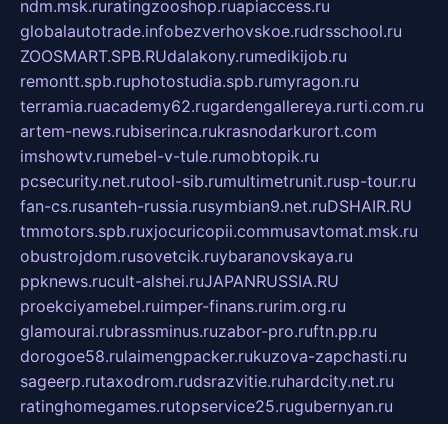
ndm.msk.ru
ratingzooshop.ru
apiaccess.ru
globalautotrade.info
bezverhovskoe.ru
drsschool.ru
ZOOSMART.SPB.RU
dalakony.ru
medikijob.ru
remontt.spb.ru
photostudia.spb.ru
myragon.ru
terramia.ru
academy62.ru
gardengallereya.ru
rti.com.ru
artem-news.ru
biserinca.ru
krasnodarkurort.com
imshowtv.ru
mebel-v-tule.ru
mobtopik.ru
pcsecurity.net.ru
tool-sib.ru
multimetrunit.ru
sp-tour.ru
fan-cs.ru
santeh-russia.ru
symbian9.net.ru
DSHAIR.RU
tmmotors.spb.ru
xjocuricopii.com
musavtomat.msk.ru
obustrojdom.ru
sovetcik.ru
ybaranovskaya.ru
ppknews.ru
cult-alshei.ru
JAPANRUSSIA.RU
proekciyamebel.ru
imper-finans.ru
rim.org.ru
glamourai.ru
brassminus.ru
zabor-pro.ru
ftn.pp.ru
dorogoe58.ru
laimengpacker.ru
kuzova-zapchasti.ru
sageerp.ru
taxodrom.ru
dsrazvitie.ru
hardcity.net.ru
ratinghomegames.ru
topservice25.ru
gubernyan.ru
gtglasslined.ru
ii4.ru
tssport.spb.ru
andorra24.com