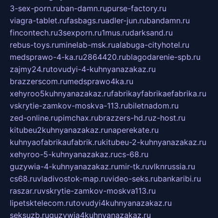
3-sex-porn.ru
ban-damn.ru
purse-factory.ru
viagra-tablet.ru
fasbags.ru
adler-jun.ru
bandamn.ru
fincontech.ru
3sexporn.ru
1mus.ru
darksand.ru
rebus-toys.ru
minelab-msk.ru
alabuga-cityhotel.ru
medsprawo-4-ka.ru
2864420.ru
blagodarenie-spb.ru
zajmy24.ru
tovudyi-4-kuhnyanazakaz.ru
brazzerscom.ru
medsprawo4ka.ru
xehyroo5kuhnyanazakaz.ru
fabrikayfabrikaefabrika.ru
vskrytie-zamkov-moskva-113.ru
biletnadom.ru
zed-online.ru
pimchax.ru
brazzers-hd.ru
z-host.ru
kitubeu2kuhnyanazakaz.ru
naperekate.ru
kuhnyaofabrikaufabrik.ru
kitubeu-2-kuhnyanazakaz.ru
xehyroo-5-kuhnyanazakaz.ru
cs-68.ru
guzywia-4-kuhnyanazakaz.ru
mir-tk.ru
vlknrussia.ru
cs68.ru
vladivostok-map.ru
video-seks.ru
bankaribi.ru
raszar.ru
vskrytie-zamkov-moskva113.ru
lipetsktelecom.ru
tovudyi4kuhnyanazakaz.ru
seksuzb.ru
guzywia4kuhnyanazakaz.ru