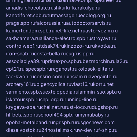
amadis-chocolate.ru
shkurki-karakulya.ru
kanotiforet.spb.ru
tutmassage.ru
ecolog.org.ru
praga.spb.ru
falcorussia.ru
autodoctorservis.ru
kamertondom.spb.ru
net-life.net.ru
avto-vozim.ru
sakhcamera.ru
alliance-electro.spb.ru
stroyavt.ru
controlweb1.ru
tdsak74.ru
kinzozo-ru.ru
kvotka.ru
iron-snab.ru
costa-bella.ru
eugrus.pp.ru
associaciya39.ru
primexpo.spb.ru
bezmorchin.ru
ia2.ru
cpt21.ru
ispecspb.ru
regahost.ru
kolosok-elita.ru
tae-kwon.ru
consrio.com.ru
insiam.ru
avegainfo.ru
archery161.ru
bigencyclica.ru
vlast16.ru
korru.net
sarmiento.spb.su
extelopedia.ru
lammin-suo.spb.ru
iskatour.spb.ru
snpi.org.ru
running-line.ru
krygeva-spa.ru
chel.net.ru
rust-loco.ru
dugshop.ru
hl-beta.spb.ru
school494.spb.ru
mymubaby.ru
epoha-metalband.ru
ngr.spb.ru
rusgosnews.com
dieselvostok.ru
24hostel.msk.ru
w-dev.ru
f-ship.ru