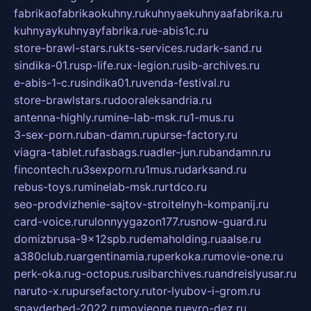
fabrikaofabrikaokuhny.ru
kuhnyaekuhnyaafabrika.ru
kuhnyaykuhnyayfabrika.ru
e-abis1c.ru
store-brawl-stars.ru
kts-services.ru
dark-sand.ru
sindika-01.ru
sp-life.ru
x-legion.ru
sib-archives.ru
e-abis-1-c.ru
sindika01.ru
venda-festival.ru
store-brawlstars.ru
dooraleksandria.ru
antenna-highly.ru
mine-lab-msk.ru
1-mus.ru
3-sex-porn.ru
ban-damn.ru
purse-factory.ru
viagra-tablet.ru
fasbags.ru
adler-jun.ru
bandamn.ru
fincontech.ru
3sexporn.ru
1mus.ru
darksand.ru
rebus-toys.ru
minelab-msk.ru
rtdco.ru
seo-prodvizhenie-sajtov-stroitelnyh-kompanij.ru
card-voice.ru
rulonnyygazon177.ru
snow-guard.ru
domizbrusa-9x12spb.ru
demaholding.ru
aalse.ru
a380club.ru
argentinamia.ru
perkoka.ru
movie-one.ru
perk-oka.ru
g-octopus.ru
sibarchives.ru
andreislyusar.ru
naruto-x.ru
pursefactory.ru
tor-lyubov-i-grom.ru
spayderhed-2022.ru
movieone.ru
evro-dez.ru